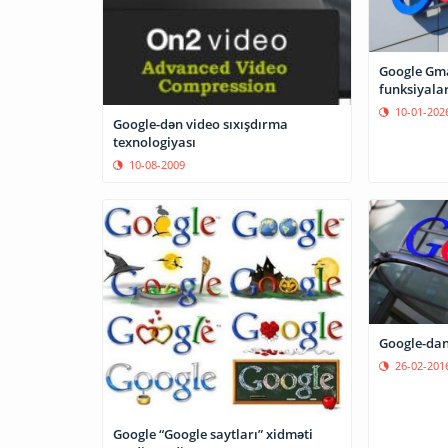
Google Gmai
funksiyalar
10-01-202
Google-dən video sıxışdırma
texnologiyası
10-08-2009
Google-dan 
26-02-201
Google “Google saytları” xidməti