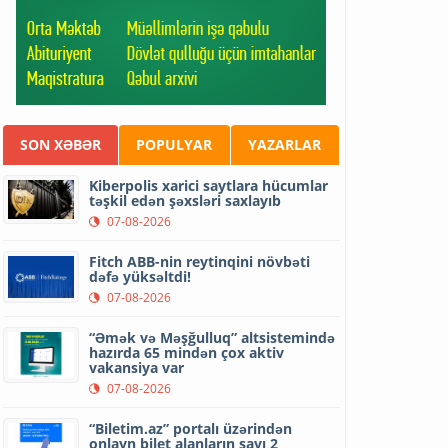
SON XƏBƏR
POPULYAR
YAZARLAR
Kiberpolis xarici saytlara hücumlar
təşkil edən şəxsləri saxlayıb
07-08-2026
Fitch ABB-nin reytinqini növbəti
dəfə yüksəltdi!
07-08-2026
“Əmək və Məşğulluq” altsistemində
hazırda 65 mindən çox aktiv
vakansiya var
07-08-2026
“Biletim.az” portalı üzərindən
onlayn bilet alanların sayı 2