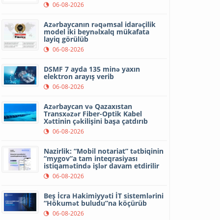
06-08-2026
Azərbaycanın rəqəmsal idarəçilik
model iki beynəlxalq mükafata
layiq görülüb
06-08-2026
DSMF 7 ayda 135 minə yaxın
elektron arayış verib
06-08-2026
Azərbaycan və Qazaxıstan
Transxəzər Fiber-Optik Kabel
Xəttinin çəkilişini başa çatdırıb
06-08-2026
Nazirlik: “Mobil notariat” tətbiqinin
“mygov”a tam inteqrasiyası
istiqamətində işlər davam etdirilir
06-08-2026
Beş İcra Hakimiyyəti İT sistemlərini
“Hökumət buludu”na köçürüb
06-08-2026