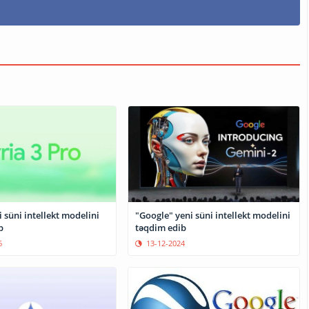
 süni intellekt modelini
"Google" yeni süni intellekt modelini
b
təqdim edib
6
13-12-2024