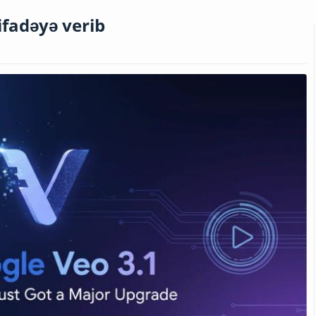
ifadəyə verib