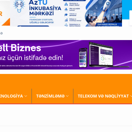
QƏ
XNOLOGİYA
TƏNZİMLƏMƏ
TELEKOM VƏ NƏQLİYYAT