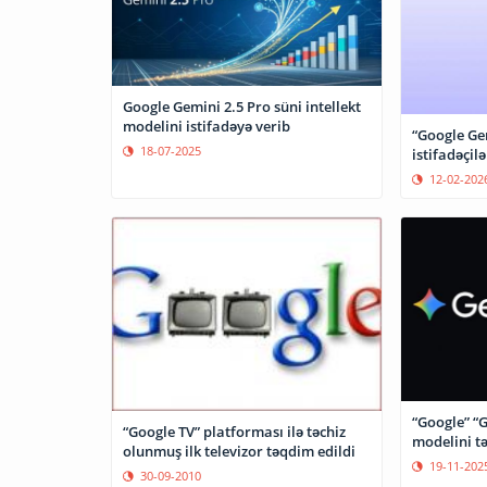
Google Gemini 2.5 Pro süni intellekt
modelini istifadəyə verib
“Google Ge
18-07-2025
istifadəçil
12-02-202
“Google” “G
“Google TV” platforması ilə təchiz
modelini t
olunmuş ilk televizor təqdim edildi
19-11-202
30-09-2010