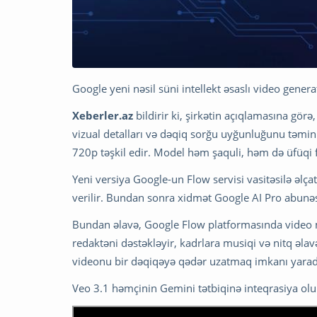
Google yeni nəsil süni intellekt əsaslı video gener
Xeberler.az
bildirir ki, şirkətin açıqlamasına görə
vizual detalları və dəqiq sorğu uyğunluğunu təmin
720p təşkil edir. Model həm şaquli, həm də üfüqi f
Yeni versiya Google-un Flow servisi vasitəsilə əlça
verilir. Bundan sonra xidmət Google AI Pro abunəsi
Bundan əlavə, Google Flow platformasında video mo
redaktəni dəstəkləyir, kadrlara musiqi və nitq əl
videonu bir dəqiqəyə qədər uzatmaq imkanı yarad
Veo 3.1 həmçinin Gemini tətbiqinə inteqrasiya olu