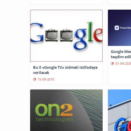
Google Mee
təqdim edil
01-04-202
Bu il «Google TV» xidməti istifadəyə
veriləcək
15-09-2010