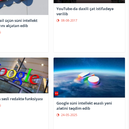
YouTube-da daxili çat istifadəyə
verilib
l üçün süni intellekt
08-08-2017
ını əlçatan edib
6
səsli redaktə funksiyası
Google süni intellekt əsaslı yeni
6
alətini təqdim edib
24-05-2025