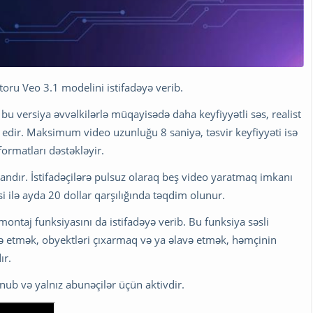
atoru Veo 3.1 modelini istifadəyə verib.
, bu versiya əvvəlkilərlə müqayisədə daha keyfiyyətli səs, realist
 edir. Maksimum video uzunluğu 8 saniyə, təsvir keyfiyyəti isə
ormatları dəstəkləyir.
tandır. İstifadəçilərə pulsuz olaraq beş video yaratmaq imkanı
 ilə ayda 20 dollar qarşılığında təqdim olunur.
ntaj funksiyasını da istifadəyə verib. Bu funksiya səsli
avə etmək, obyektləri çıxarmaq və ya əlavə etmək, həmçinin
ır.
nub və yalnız abunəçilər üçün aktivdir.