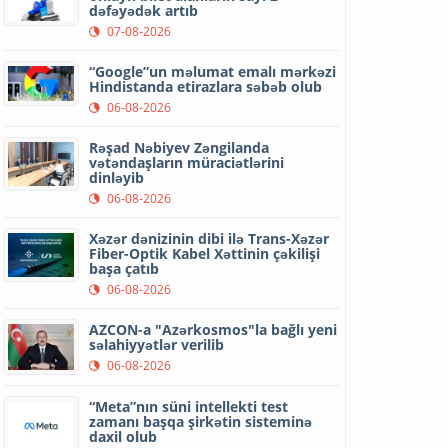
dəfəyədək artıb
07-08-2026
“Google”un məlumat emalı mərkəzi
Hindistanda etirazlara səbəb olub
06-08-2026
Rəşad Nəbiyev Zəngilanda
vətəndaşların müraciətlərini
dinləyib
06-08-2026
Xəzər dənizinin dibi ilə Trans-Xəzər
Fiber-Optik Kabel Xəttinin çəkilişi
başa çatıb
06-08-2026
AZCON-a "Azərkosmos"la bağlı yeni
səlahiyyətlər verilib
06-08-2026
“Meta”nın süni intellekti test
zamanı başqa şirkətin sisteminə
daxil olub