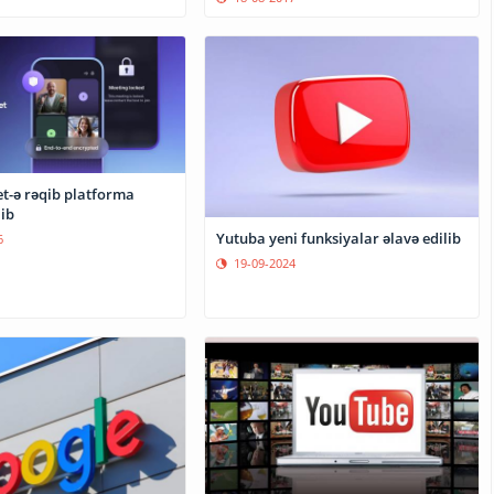
t-ə rəqib platforma
ib
Yutuba yeni funksiyalar əlavə edilib
6
19-09-2024