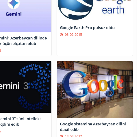
Google Earth Pro pulsuz oldu
03-02-2015
mini” Azərbaycan dilində
ər üçün əlçatan olub
6
emini 3” süni intellekt
Google sisteminə Azərbaycan dilini
əqdim edib
daxil edib
5
18-08-2017