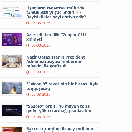
Uşaqların rəqəmsal mühitdə
təhlükəsizliyi gücləndirilir -
Dəyişikliklər nəyi ehtiva edir?
05-08-2026
Azercell-dən illik “ZengimCELL”
xidməti
05-08-2026
Nazir Qazaxıstanın Prezident
Administrasiyası rəhbərinin
müavini ilə görüşüb
05-08-2026
"Falcon 9" raketinin bir hissəsi Ayla
toqquşacaq
05-08-2026
“SpaceX” orbitə 10 milyon tona
qədər yük çıxarmağı planlaşdırır
05-08-2026
Bakcell rouminqi ilə yay tətilində