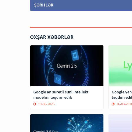
ŞƏRHLƏR
OXŞAR XƏBƏRLƏR
Google ən sürətli süni intellekt
Google yeni
modelini təqdim edib
təqdim edi
19-06-2025
26-03-202