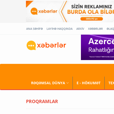
ANA SƏHİFƏ
LAYİHƏ HAQQINDA
ARXİV
XƏBƏRLƏR
ƏLA
RƏQƏMSAL DÜNYA
E - HÖKUMƏT
TE
PROQRAMLAR