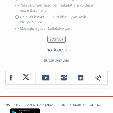
Yüksək əmək haqqına, mükafatlara və digər
güzəştlərə görə
Gələcək karyerası üçün əhəmiyyət kəsb
etdiyinə görə
Maraqlı, işgüzar kollektivə görə
NƏTİCƏLƏR
Bütün sorğular
ANA SƏHİFƏ
LAYİHƏ HAQQINDA
ARXİV
XƏBƏRLƏR
ƏLAQƏ