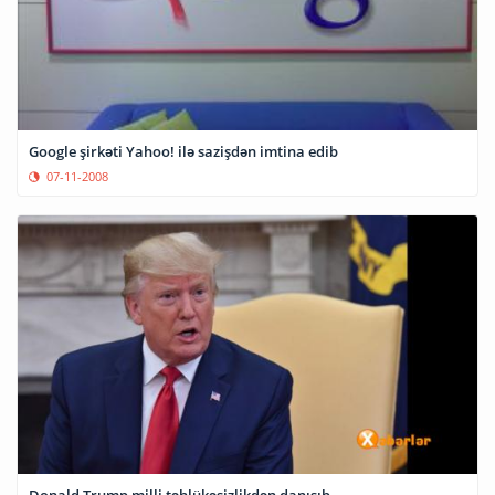
Google şirkəti Yahoo! ilə sazişdən imtina edib
07-11-2008