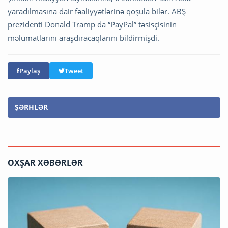
yaradılmasına dair fəaliyyətlərinə qoşula bilər. ABŞ
prezidenti Donald Tramp da “PayPal” təsisçisinin
məlumatlarını araşdıracaqlarını bildirmişdi.
Paylaş
Tweet
ŞƏRHLƏR
OXŞAR XƏBƏRLƏR