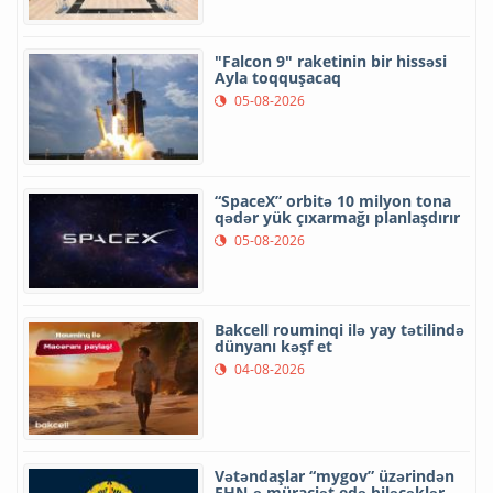
"Falcon 9" raketinin bir hissəsi
Ayla toqquşacaq
05-08-2026
“SpaceX” orbitə 10 milyon tona
qədər yük çıxarmağı planlaşdırır
05-08-2026
Bakcell rouminqi ilə yay tətilində
dünyanı kəşf et
04-08-2026
Vətəndaşlar “mygov” üzərindən
FHN-ə müraciət edə biləcəklər