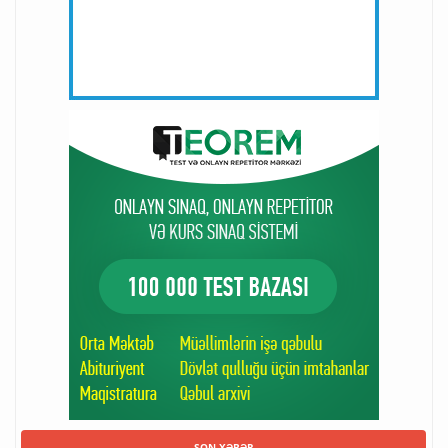
SON XƏBƏR