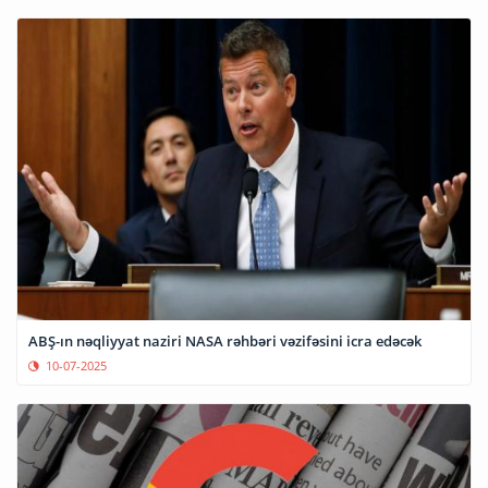
ABŞ-ın nəqliyyat naziri NASA rəhbəri vəzifəsini icra edəcək
10-07-2025