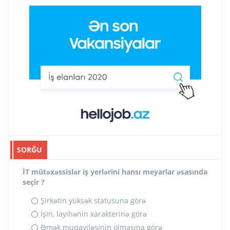
SORĞU
İT mütəxəssislər iş yerlərini hansı meyarlar əsasında
seçir ?
Şirkətin yüksək statusuna görə
İşin, layihənin xarakterinə görə
Əmək müqaviləsinin olmasına görə