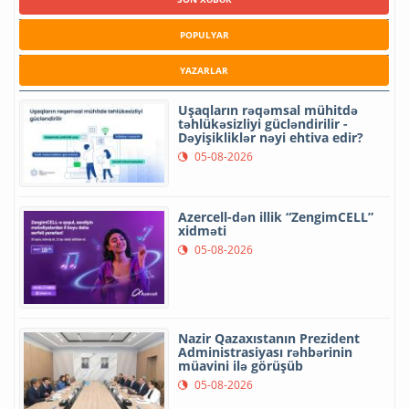
POPULYAR
YAZARLAR
Uşaqların rəqəmsal mühitdə
təhlükəsizliyi gücləndirilir -
Dəyişikliklər nəyi ehtiva edir?
05-08-2026
Azercell-dən illik “ZengimCELL”
xidməti
05-08-2026
Nazir Qazaxıstanın Prezident
Administrasiyası rəhbərinin
müavini ilə görüşüb
05-08-2026