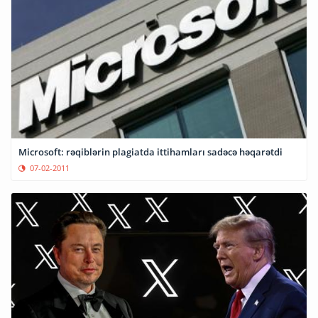
Microsoft: rəqiblərin plagiatda ittihamları sadəcə həqarətdi
07-02-2011