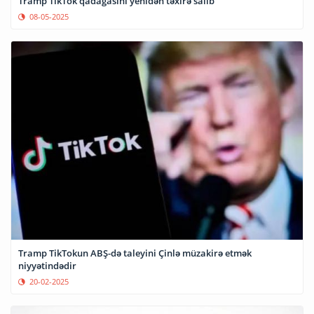
Tramp TikTok qadağasını yenidən təxirə salıb
08-05-2025
Tramp TikTokun ABŞ-də taleyini Çinlə müzakirə etmək
niyyətindədir
20-02-2025