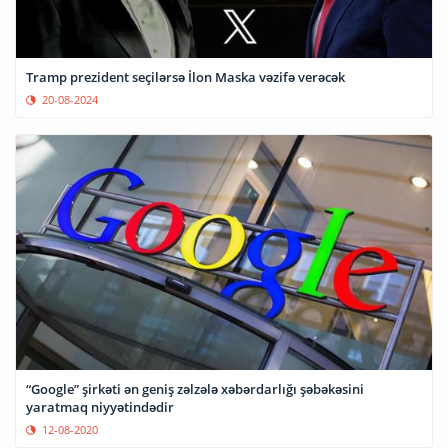
Tramp prezident seçilərsə İlon Maska vəzifə verəcək
20-08-2024
“Google” şirkəti ən geniş zəlzələ xəbərdarlığı şəbəkəsini
yaratmaq niyyətindədir
12-08-2020