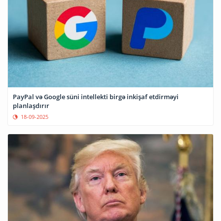
PayPal və Google süni intellekti birgə inkişaf etdirməyi
planlaşdırır
18-09-2025