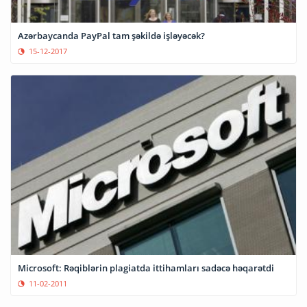
Azərbaycanda PayPal tam şəkildə işləyəcək?
15-12-2017
Microsoft: Rəqiblərin plagiatda ittihamları sadəcə həqarətdi
11-02-2011