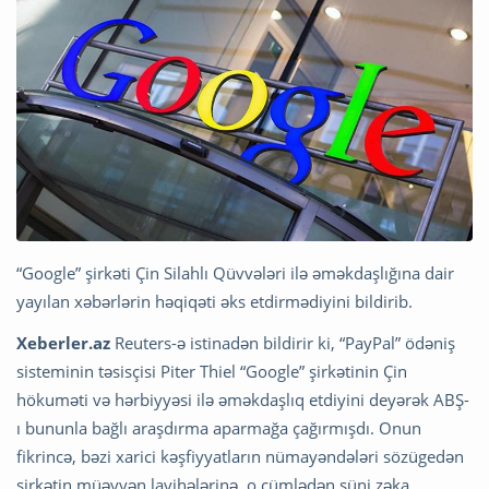
“Google” şirkəti Çin Silahlı Qüvvələri ilə əməkdaşlığına dair
yayılan xəbərlərin həqiqəti əks etdirmədiyini bildirib.
Xeberler.az
Reuters-ə istinadən bildirir ki, “PayPal” ödəniş
sisteminin təsisçisi Piter Thiel “Google” şirkətinin Çin
hökuməti və hərbiyyəsi ilə əməkdaşlıq etdiyini deyərək ABŞ-
ı bununla bağlı araşdırma aparmağa çağırmışdı. Onun
fikrincə, bəzi xarici kəşfiyyatların nümayəndələri sözügedən
şirkətin müəyyən layihələrinə, o cümlədən süni zəka