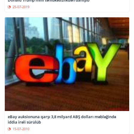
Donald Trump milli təhlükəsizlikdən danışıb
25-07-2019
eBay auksionuna qarşı 3,8 milyard ABŞ dolları məbləğində
iddia irəli sürülüb
15-07-2010