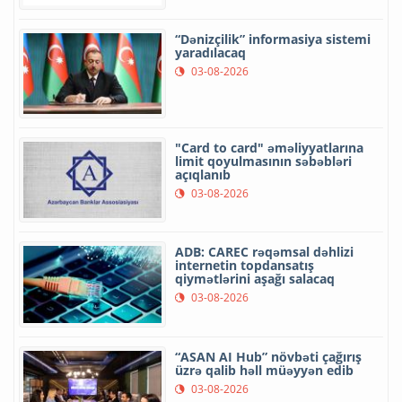
“Dənizçilik” informasiya sistemi
yaradılacaq
03-08-2026
"Card to card" əməliyyatlarına
limit qoyulmasının səbəbləri
açıqlanıb
03-08-2026
ADB: CAREC rəqəmsal dəhlizi
internetin topdansatış
qiymətlərini aşağı salacaq
03-08-2026
“ASAN AI Hub” növbəti çağırış
üzrə qalib həll müəyyən edib
03-08-2026