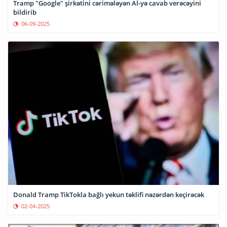
Tramp "Google" şirkətini cərimələyən Aİ-yə cavab verəcəyini
bildirib
06-09-2025
Donald Tramp TikTokla bağlı yekun təklifi nəzərdən keçirəcək
02-04-2025