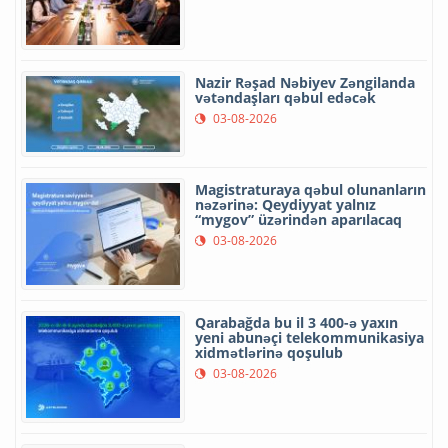
Nazir Rəşad Nəbiyev Zəngilanda
vətəndaşları qəbul edəcək
03-08-2026
Magistraturaya qəbul olunanların
nəzərinə: Qeydiyyat yalnız
“mygov” üzərindən aparılacaq
03-08-2026
Qarabağda bu il 3 400-ə yaxın
yeni abunəçi telekommunikasiya
xidmətlərinə qoşulub
03-08-2026