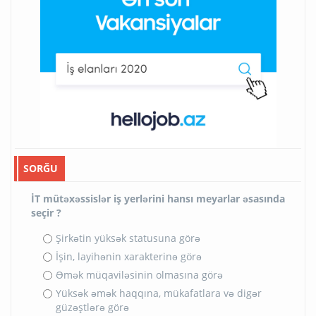
SORĞU
İT mütəxəssislər iş yerlərini hansı meyarlar əsasında
seçir ?
Şirkətin yüksək statusuna görə
İşin, layihənin xarakterinə görə
Əmək müqaviləsinin olmasına görə
Yüksək əmək haqqına, mükafatlara və digər
güzəştlərə görə