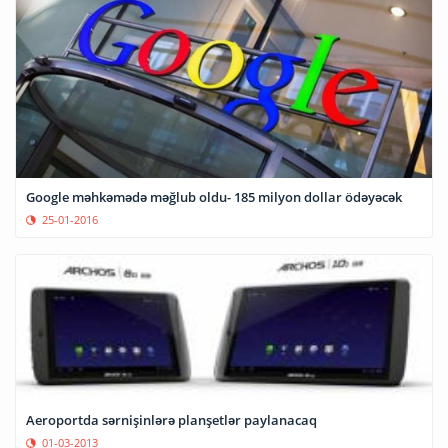
Google məhkəmədə məğlub oldu- 185 milyon dollar ödəyəcək
25-01-2016
Aeroportda sərnişinlərə planşetlər paylanacaq
01-03-2013