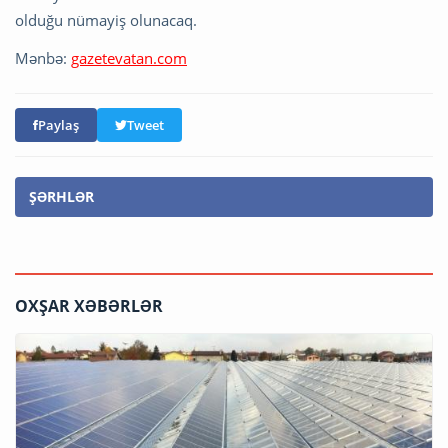
olduğu nümayiş olunacaq.
Mənbə:
gazetevatan.com
Paylaş
Tweet
ŞƏRHLƏR
OXŞAR XƏBƏRLƏR