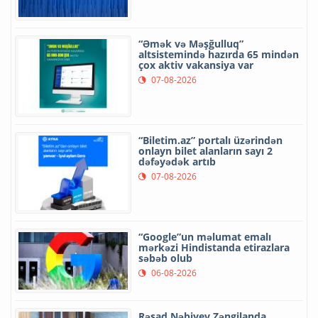
“Əmək və Məşğulluq”
altsistemində hazırda 65 mindən
çox aktiv vakansiya var
07-08-2026
“Biletim.az” portalı üzərindən
onlayn bilet alanların sayı 2
dəfəyədək artıb
07-08-2026
“Google”un məlumat emalı
mərkəzi Hindistanda etirazlara
səbəb olub
06-08-2026
Rəşad Nəbiyev Zəngilanda