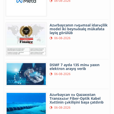
06-08-2026
Azərbaycanın rəqəmsal idarəçilik
model iki beynəlxalq mükafata
layiq görülüb
06-08-2026
DSMF 7 ayda 135 minə yaxın
elektron arayış verib
06-08-2026
Azərbaycan və Qazaxıstan
Transxəzər Fiber-Optik Kabel
Xəttinin çəkilişini başa çatdırıb
06-08-2026