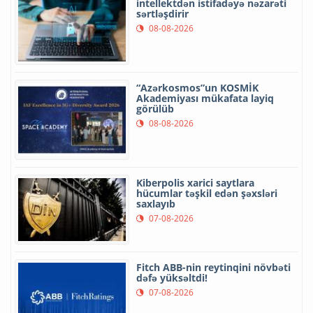
intellektdən istifadəyə nəzarəti
sərtləşdirir
08-08-2026
“Azərkosmos”un KOSMİK
Akademiyası mükafata layiq
görülüb
08-08-2026
Kiberpolis xarici saytlara
hücumlar təşkil edən şəxsləri
saxlayıb
07-08-2026
Fitch ABB-nin reytinqini növbəti
dəfə yüksəltdi!
07-08-2026