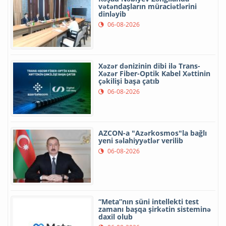
vətəndaşların müraciətlərini
dinləyib
06-08-2026
Xəzər dənizinin dibi ilə Trans-
Xəzər Fiber-Optik Kabel Xəttinin
çəkilişi başa çatıb
06-08-2026
AZCON-a "Azərkosmos"la bağlı
yeni səlahiyyətlər verilib
06-08-2026
“Meta”nın süni intellekti test
zamanı başqa şirkətin sisteminə
daxil olub