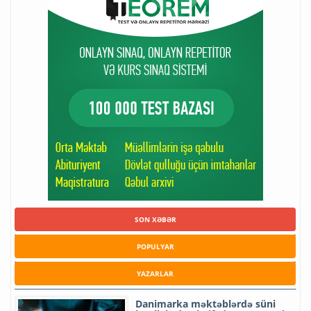
SON XƏBƏR
POPULYAR
YAZARLAR
Danimarka məktəblərdə süni