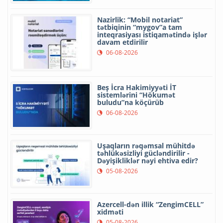
Nazirlik: “Mobil notariat”
tətbiqinin “mygov”a tam
inteqrasiyası istiqamətində işlər
davam etdirilir
06-08-2026
Beş İcra Hakimiyyəti İT
sistemlərini “Hökumət
buludu”na köçürüb
06-08-2026
Uşaqların rəqəmsal mühitdə
təhlükəsizliyi gücləndirilir -
Dəyişikliklər nəyi ehtiva edir?
05-08-2026
Azercell-dən illik “ZengimCELL”
xidməti
05-08-2026