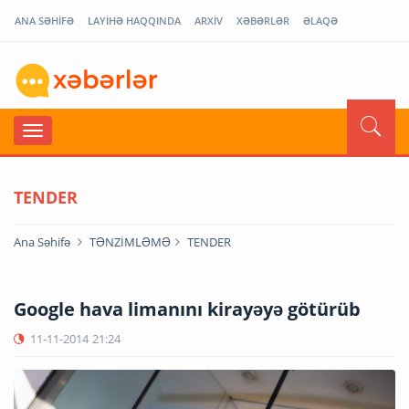
ANA SƏHİFƏ
LAYİHƏ HAQQINDA
ARXİV
XƏBƏRLƏR
ƏLAQƏ
TENDER
Ana Səhifə
TƏNZİMLƏMƏ
TENDER
Google hava limanını kirayəyə götürüb
11-11-2014
21:24