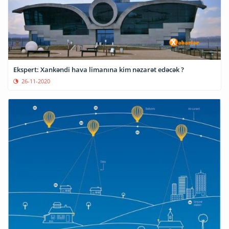
Ekspert: Xankəndi hava limanına kim nəzarət edəcək ?
26-11-2020