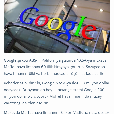
Google şirkəti ABŞ-ın Kaliforniya ştatında NASA-ya məxsus
Moffet hava limanını 60 illik kirayəyə götürüb. Sözügedən
hava limanı mülki və hərbi məqsədlər üçün istifadə edilir.
Xeberler.az bildirir ki, Google NASA-ya ildə 6.3 milyon dollar
ödəyəcək. Dünyanın ən böyük axtarış sistemi Google 200
milyon dollar xərcləyərək Moffet hava limanında muzey
yaratmağı da planlaşdırır.
Muzeydə Moffet hava limanının Silikon Vadisinə necə dəstək