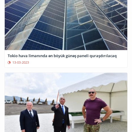
Tokio hava limanında ən böyük günəş paneli quraşdırılacaq
13-03-2023