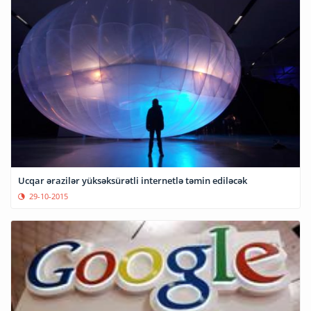
Ucqar ərazilər yüksəksürətli internetlə təmin ediləcək
29-10-2015