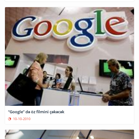
“Google” də öz filmini çəkəcək
10-10-2010