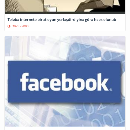
Tələbə internetə pirat oyun yerləşdirdiyinə görə həbs olunub
30-10-2008