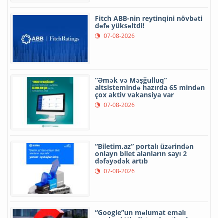
Fitch ABB-nin reytinqini növbəti
dəfə yüksəltdi!
07-08-2026
“Əmək və Məşğulluq”
altsistemində hazırda 65 mindən
çox aktiv vakansiya var
07-08-2026
“Biletim.az” portalı üzərindən
onlayn bilet alanların sayı 2
dəfəyədək artıb
07-08-2026
“Google”un məlumat emalı