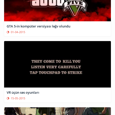
GTA 5-in kompüter versiyası ləğv olundu
01-04-2015
VR üçün səs oyunları
15-05-2015