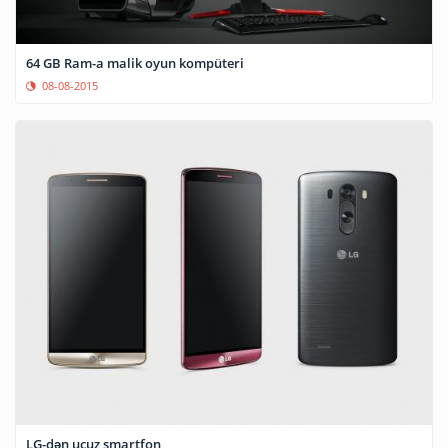
64 GB Ram-a malik oyun kompüteri
08-08-2015
LG-dən ucuz smartfon