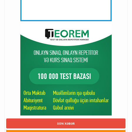
SON XƏBƏR