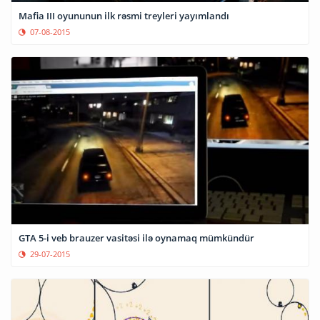
Mafia III oyununun ilk rəsmi treyleri yayımlandı
07-08-2015
GTA 5-i veb brauzer vasitəsi ilə oynamaq mümkündür
29-07-2015