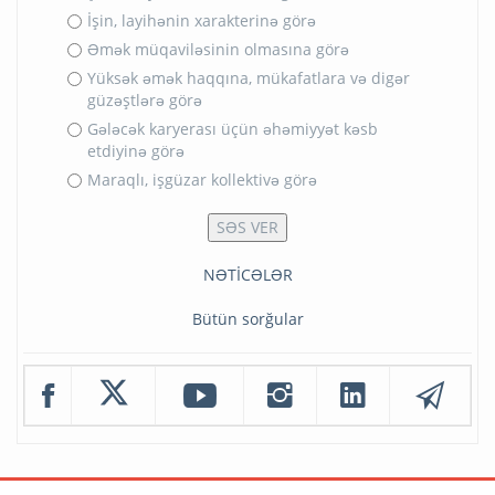
İşin, layihənin xarakterinə görə
Əmək müqaviləsinin olmasına görə
Yüksək əmək haqqına, mükafatlara və digər
güzəştlərə görə
Gələcək karyerası üçün əhəmiyyət kəsb
etdiyinə görə
Maraqlı, işgüzar kollektivə görə
NƏTİCƏLƏR
Bütün sorğular