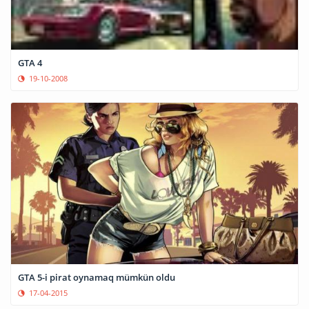
GTA 4
19-10-2008
GTA 5-i pirat oynamaq mümkün oldu
17-04-2015