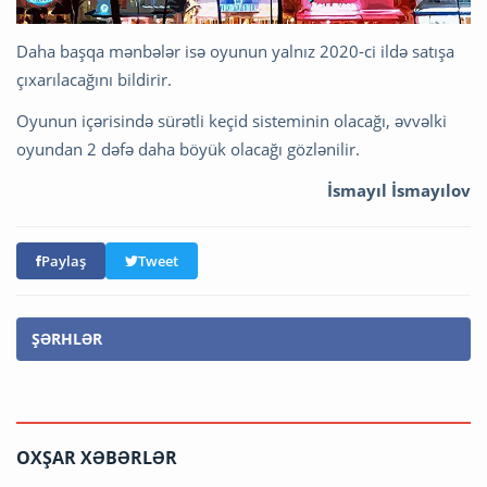
Daha başqa mənbələr isə oyunun yalnız 2020-ci ildə satışa
çıxarılacağını bildirir.
Oyunun içərisində sürətli keçid sisteminin olacağı, əvvəlki
oyundan 2 dəfə daha böyük olacağı gözlənilir.
İsmayıl İsmayılov
Paylaş
Tweet
ŞƏRHLƏR
OXŞAR XƏBƏRLƏR