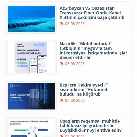
Azərbaycan və Qazaxıstan
Transxəzər Fiber-Optik Kabel
Xəttinin çəkilişini başa çatdırıb
06-08-2026
Nazirlik: “Mobil notariat”
tətbiqinin “mygov”a tam
inteqrasiyası istiqamətində işlər
davam etdirilir
06-08-2026
Beş İcra Hakimiyyəti İT
sistemlərini “Hökumət
buludu”na köçürüb
06-08-2026
Uşaqların rəqəmsal mühitdə
təhlükəsizliyi gücləndirilir -
Dəyişikliklər nəyi ehtiva edir?
05-08-2026