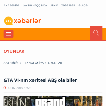
ANA SƏHİFƏ
LAYİHƏ HAQQINDA
ARXİV
XƏBƏRLƏR
ƏLAQƏ
OYUNLAR
Ana Səhifə
TEXNOLOGİYA
OYUNLAR
GTA VI-nın xəritəsi ABŞ ola bilər
13-07-2015
16:28