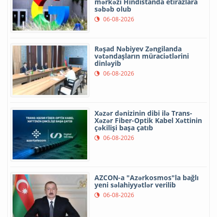
mərkəzi Hindistanda etirazlara
səbəb olub
06-08-2026
Rəşad Nəbiyev Zəngilanda
vətəndaşların müraciətlərini
dinləyib
06-08-2026
Xəzər dənizinin dibi ilə Trans-
Xəzər Fiber-Optik Kabel Xəttinin
çəkilişi başa çatıb
06-08-2026
AZCON-a "Azərkosmos"la bağlı
yeni səlahiyyətlər verilib
06-08-2026