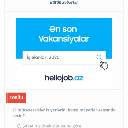
Bütün xəbərlər
SORĞU
İT mütəxəssislər iş yerlərini hansı meyarlar əsasında
seçir ?
Şirkətin yüksək statusuna görə