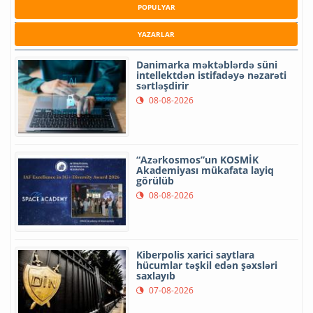
POPULYAR
YAZARLAR
Danimarka məktəblərdə süni
intellektdən istifadəyə nəzarəti
sərtləşdirir
08-08-2026
“Azərkosmos”un KOSMİK
Akademiyası mükafata layiq
görülüb
08-08-2026
Kiberpolis xarici saytlara
hücumlar təşkil edən şəxsləri
saxlayıb
07-08-2026