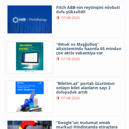
Fitch ABB-nin reytinqini növbəti
dəfə yüksəltdi!
07-08-2026
“Əmək və Məşğulluq”
altsistemində hazırda 65 mindən
çox aktiv vakansiya var
07-08-2026
“Biletim.az” portalı üzərindən
onlayn bilet alanların sayı 2
dəfəyədək artıb
07-08-2026
“Google”un məlumat emalı
mərkəzi Hindistanda etirazlara