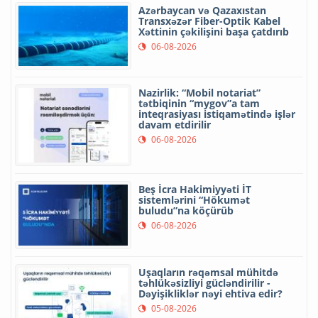
Azərbaycan və Qazaxıstan
Transxəzər Fiber-Optik Kabel
Xəttinin çəkilişini başa çatdırıb
06-08-2026
Nazirlik: “Mobil notariat”
tətbiqinin “mygov”a tam
inteqrasiyası istiqamətində işlər
davam etdirilir
06-08-2026
Beş İcra Hakimiyyəti İT
sistemlərini “Hökumət
buludu”na köçürüb
06-08-2026
Uşaqların rəqəmsal mühitdə
təhlükəsizliyi gücləndirilir -
Dəyişikliklər nəyi ehtiva edir?
05-08-2026