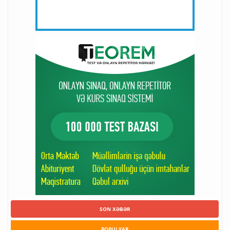
SON XƏBƏR
POPULYAR