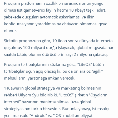
Proqram platformanın özəllikləri sırasında onun yüngül
olması (istiqamətverici faylın həcmi 10 Kbayt təşkil edir),
şəbəkədə qurğuları avtomatik aşkarlaması və ilkin
konfiqurasiyanın yaradılmasına ehtiyacın olmaması qeyd
olunur.
Şirkətin proqnozuna görə, 10 ildən sonra dünyada internetə
qoşulmuş 100 milyard qurğu işləyəcək, qlobal miqyasda hər
saatda tətbiq olunan ötürücülərin sayı 2 milyona çatacaq.
Proqram tərtibatçılarının sözlərinə görə, “LiteOS” bütün
tərtibatçılar üçün açıq olacaq ki, bu da onlara öz “ağıllı”
məhsullarını yaratmağa imkan verəcək.
“Huawei”in qlobal strategiya və marketinq bölməsinin
rəhbəri Uilyam Syu bildirib ki, “LiteOS” şirkətin “Əşyaların
interneti” bazarının mənimsənilməsi üzrə qlobal
strategiyasının tərkib hissəsidir. Bununla yanaşı, istehsalçı
yeni məhsulu “Android” və “iOS” mobil əməliyyat