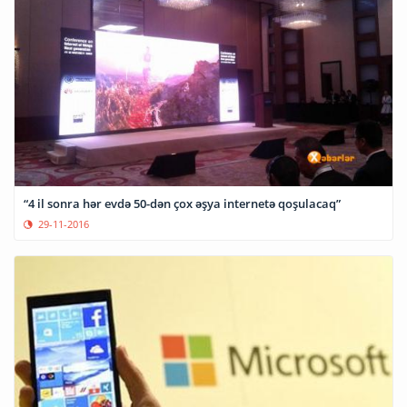
“4 il sonra hər evdə 50-dən çox əşya internetə qoşulacaq”
29-11-2016