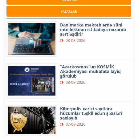
YAZARLAR
Danimarka məktəblərdə süni
intellektdən istifadəyə nəzarəti
sərtləşdirir
08-08-2026
“Azərkosmos”un KOSMİK
Akademiyası mükafata layiq
görülüb
08-08-2026
Kiberpolis xarici saytlara
hücumlar təşkil edən şəxsləri
saxlayıb
07-08-2026