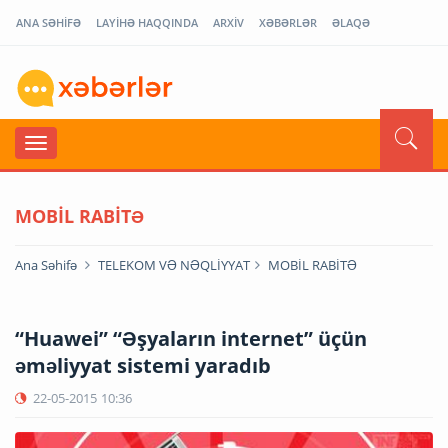
ANA SƏHİFƏ
LAYİHƏ HAQQINDA
ARXİV
XƏBƏRLƏR
ƏLAQƏ
MOBİL RABİTƏ
Ana Səhifə
TELEKOM VƏ NƏQLİYYAT
MOBİL RABİTƏ
“Huawei” “Əşyaların internet” üçün
əməliyyat sistemi yaradıb
22-05-2015
10:36