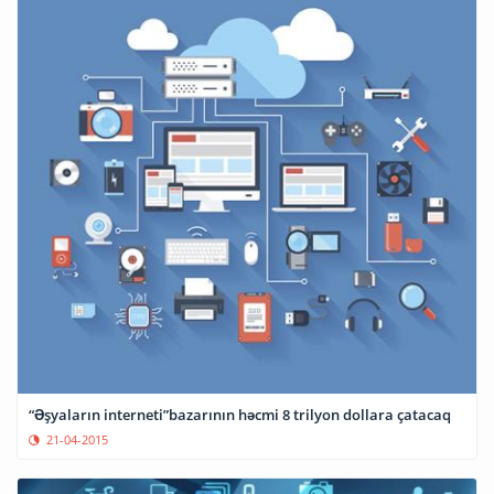
“Əşyaların interneti”bazarının həcmi 8 trilyon dollara çatacaq
21-04-2015