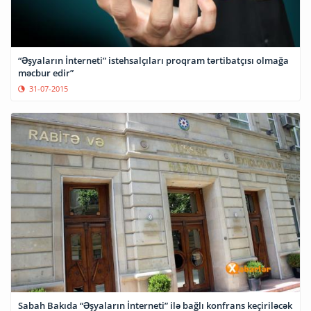
“Əşyaların İnterneti” istehsalçıları proqram tərtibatçısı olmağa
məcbur edir”
31-07-2015
Sabah Bakıda “Əşyaların İnterneti” ilə bağlı konfrans keçiriləcək