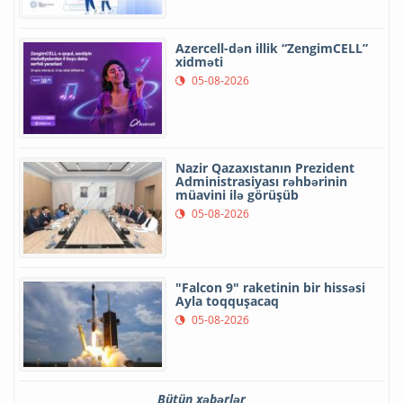
Azercell-dən illik “ZengimCELL”
xidməti
05-08-2026
Nazir Qazaxıstanın Prezident
Administrasiyası rəhbərinin
müavini ilə görüşüb
05-08-2026
"Falcon 9" raketinin bir hissəsi
Ayla toqquşacaq
05-08-2026
Bütün xəbərlər