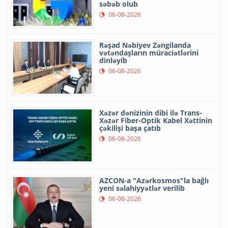
səbəb olub
06-08-2026
Rəşad Nəbiyev Zəngilanda
vətəndaşların müraciətlərini
dinləyib
06-08-2026
Xəzər dənizinin dibi ilə Trans-
Xəzər Fiber-Optik Kabel Xəttinin
çəkilişi başa çatıb
06-08-2026
AZCON-a "Azərkosmos"la bağlı
yeni səlahiyyətlər verilib
06-08-2026