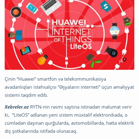
Çinin “Huawei” smartfon və telekommunikasiya
avadanlıqları istehsalçısı “Əşyaların interneti” üçün əməliyyat
sistemi təqdim edib.
Xebreler.az
RYTN-nin rəsmi saytına istinadən məlumat verir
ki, “LiteOS” adlanan yeni sistem müxtəlif elektronikada, o
cümlədən daşınan qurğularda, avtomobillərdə, hətta elektrik
diş şotkalarında istifadə olunacaq.