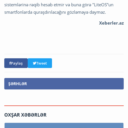
sistemlərinə rəqib hesab etmir və buna görə "LiteOS”un
smartfonlarda quraşdırılacağını gözləməyə dəyməz.
Xeberler.az
Paylaş
Tweet
ŞƏRHLƏR
OXŞAR XƏBƏRLƏR