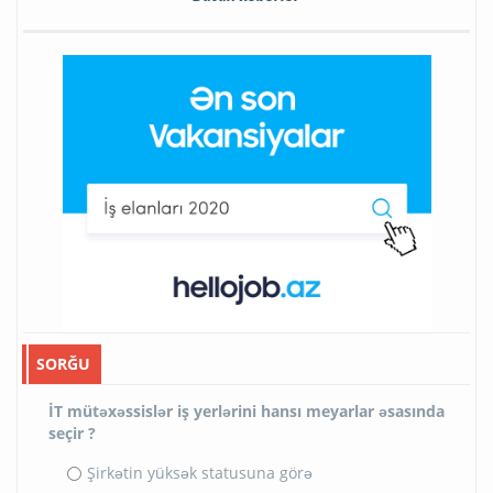
SORĞU
İT mütəxəssislər iş yerlərini hansı meyarlar əsasında
seçir ?
Şirkətin yüksək statusuna görə