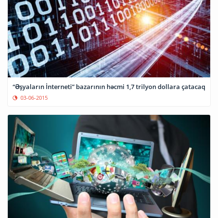
“Əşyaların İnterneti” bazarının həcmi 1,7 trilyon dollara çatacaq
03-06-2015