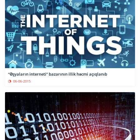
“Əşyaların interneti” bazarının illik həcmi açıqlanıb
06-06-2015