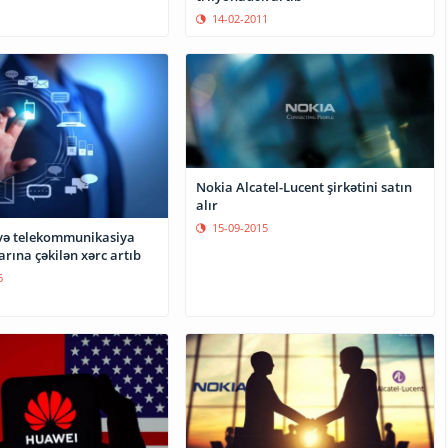
14-02-2011
Nokia Alcatel-Lucent şirkətini satın
alır
15-09-2015
və telekommunikasiya
rına çəkilən xərc artıb
6