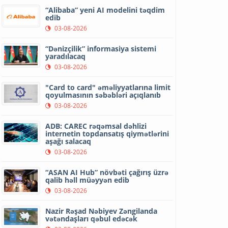
“Alibaba” yeni AI modelini təqdim
edib
03-08-2026
“Dənizçilik” informasiya sistemi
yaradılacaq
03-08-2026
"Card to card" əməliyyatlarına limit
qoyulmasının səbəbləri açıqlanıb
03-08-2026
ADB: CAREC rəqəmsal dəhlizi
internetin topdansatış qiymətlərini
aşağı salacaq
03-08-2026
“ASAN AI Hub” növbəti çağırış üzrə
qalib həll müəyyən edib
03-08-2026
Nazir Rəşad Nəbiyev Zəngilanda
vətəndaşları qəbul edəcək