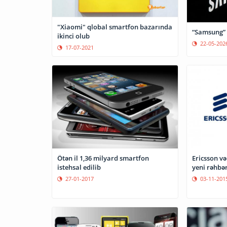
"Xiaomi" qlobal smartfon bazarında
“Samsung” b
ikinci olub
22-05-202
17-07-2021
Ötən il 1,36 milyard smartfon
Ericsson və
istehsal edilib
yeni rəhbər
27-01-2017
03-11-201