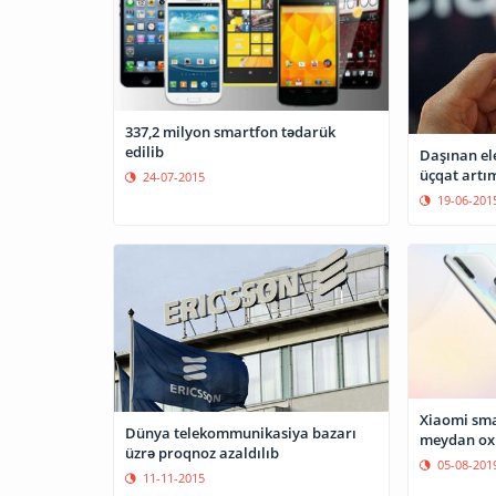
337,2 milyon smartfon tədarük
edilib
Daşınan el
üçqat artım
24-07-2015
19-06-201
Xiaomi sma
Dünya telekommunikasiya bazarı
meydan ox
üzrə proqnoz azaldılıb
05-08-201
11-11-2015