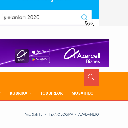
RUBRİKA
TƏDBİRLƏR
MÜSAHİBƏ
Ana Səhifə
TEXNOLOGİYA
AVADANLIQ