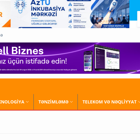
QƏ
XNOLOGİYA
TƏNZİMLƏMƏ
TELEKOM VƏ NƏQLİYYAT