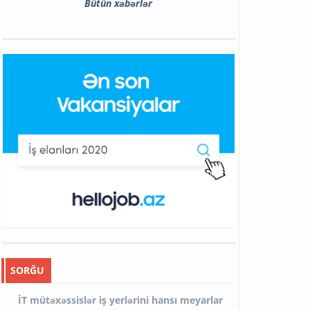
Bütün xəbərlər
SORĞU
İT mütəxəssislər iş yerlərini hansı meyarlar