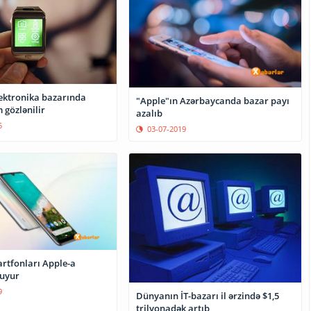
ektronika bazarında
"Apple"ın Azərbaycanda bazar payı
 gözlənilir
azalıb
5
03-07-2019
rtfonları Apple-a
uyur
9
Dünyanın İT-bazarı il ərzində $1,5
trilyonadək artıb