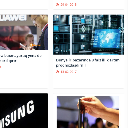
29-04-2015
ra baxmayaraq yenə də
Dünya İT bazarında 3 faiz illik artım
kord qırır
proqnozlaşdırılır
9
13-02-2017