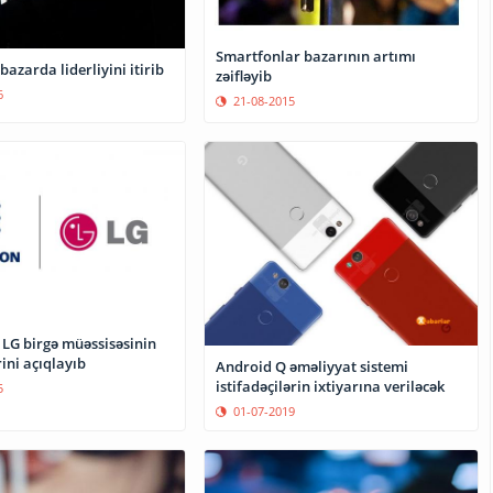
Smartfonlar bazarının artımı
azarda liderliyini itirib
zəifləyib
6
21-08-2015
 LG birgə müəssisəsinin
ini açıqlayıb
Android Q əməliyyat sistemi
istifadəçilərin ixtiyarına veriləcək
5
01-07-2019