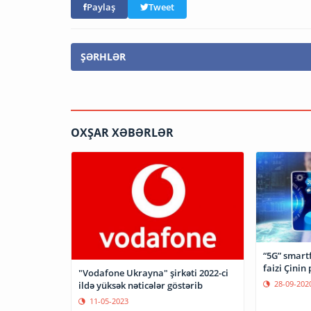
Paylaş
Tweet
ŞƏRHLƏR
OXŞAR XƏBƏRLƏR
“5G” smartf
faizi Çinin
"Vodafone Ukrayna" şirkəti 2022-ci
28-09-202
ildə yüksək nəticələr göstərib
11-05-2023