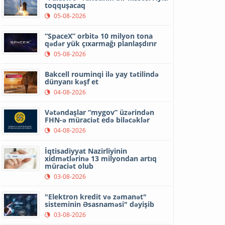
toqquşacaq
05-08-2026
“SpaceX” orbitə 10 milyon tona
qədər yük çıxarmağı planlaşdırır
05-08-2026
Bakcell rouminqi ilə yay tətilində
dünyanı kəşf et
04-08-2026
Vətəndaşlar “mygov” üzərindən
FHN-ə müraciət edə biləcəklər
04-08-2026
İqtisadiyyat Nazirliyinin
xidmətlərinə 13 milyondan artıq
müraciət olub
03-08-2026
"Elektron kredit və zəmanət"
sisteminin Əsasnaməsi" dəyişib
03-08-2026