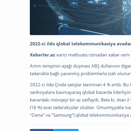
2022-ci ildə qlobal telekommunikasiya avadan
Xeberler.az
xarici mətbuata istinadən xəbər verir 
Artım tempinin aşağı düşməsi ABŞ dollarının digər x
tədarüklə bağlı yaranmış problemlərlə izah olunur
2022-ci ildə Çində satışlar təxminən 4 % artıb. B
sanksiyalara baxmayaraq qlobal bazarda liderliyini
kənardakı mövqeyi bir az zəifləyib. Belə ki, ötən i
(18 %) əsas tədarükçülər olublar. Ümumiyyətlə isə,
"Ciena" və "Samsung") qlobal telekommunikasiya ava