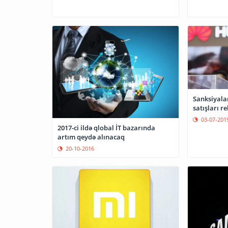
Sanksiyala
satışları re
03-07-201
2017-ci ildə qlobal İT bazarında
artım qeydə alınacaq
20-10-2016