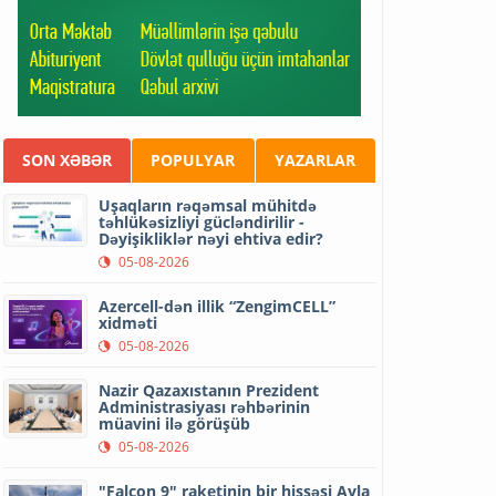
SON XƏBƏR
POPULYAR
YAZARLAR
Uşaqların rəqəmsal mühitdə
təhlükəsizliyi gücləndirilir -
Dəyişikliklər nəyi ehtiva edir?
05-08-2026
Azercell-dən illik “ZengimCELL”
xidməti
05-08-2026
Nazir Qazaxıstanın Prezident
Administrasiyası rəhbərinin
müavini ilə görüşüb
05-08-2026
"Falcon 9" raketinin bir hissəsi Ayla