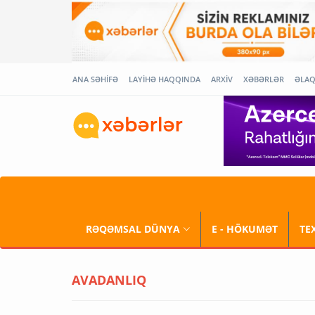
ANA SƏHİFƏ
LAYİHƏ HAQQINDA
ARXİV
XƏBƏRLƏR
ƏLA
RƏQƏMSAL DÜNYA
E - HÖKUMƏT
TE
AVADANLIQ