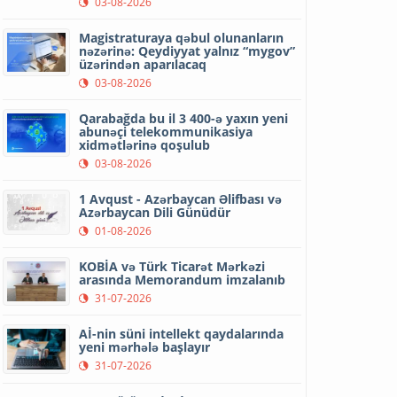
03-08-2026
Magistraturaya qəbul olunanların
nəzərinə: Qeydiyyat yalnız “mygov”
üzərindən aparılacaq
03-08-2026
Qarabağda bu il 3 400-ə yaxın yeni
abunəçi telekommunikasiya
xidmətlərinə qoşulub
03-08-2026
1 Avqust - Azərbaycan Əlifbası və
Azərbaycan Dili Günüdür
01-08-2026
KOBİA və Türk Ticarət Mərkəzi
arasında Memorandum imzalanıb
31-07-2026
Aİ-nin süni intellekt qaydalarında
yeni mərhələ başlayır
31-07-2026