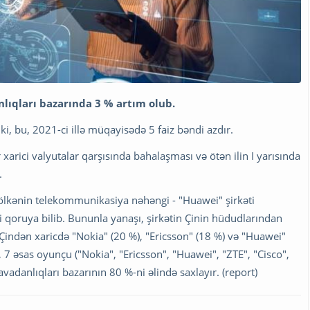
lıqları bazarında 3 % artım olub.
ki, bu, 2021-ci illə müqayisədə 5 faiz bəndi azdır.
arici valyutalar qarşısında bahalaşması və ötən ilin I yarısında
.
u ölkənin telekommunikasiya nəhəngi - "Huawei" şirkəti
 qoruya bilib. Bununla yanaşı, şirkətin Çinin hüdudlarından
l Çindən xaricdə "Nokia" (20 %), "Ericsson" (18 %) və "Huawei"
 7 əsas oyunçu ("Nokia", "Ericsson", "Huawei", "ZTE", "Cisco",
danlıqları bazarının 80 %-ni əlində saxlayır. (report)