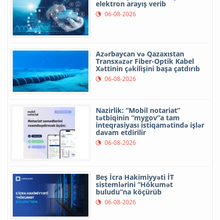
elektron arayış verib
06-08-2026
Azərbaycan və Qazaxıstan
Transxəzər Fiber-Optik Kabel
Xəttinin çəkilişini başa çatdırıb
06-08-2026
Nazirlik: “Mobil notariat”
tətbiqinin “mygov”a tam
inteqrasiyası istiqamətində işlər
davam etdirilir
06-08-2026
Beş İcra Hakimiyyəti İT
sistemlərini “Hökumət
buludu”na köçürüb
06-08-2026