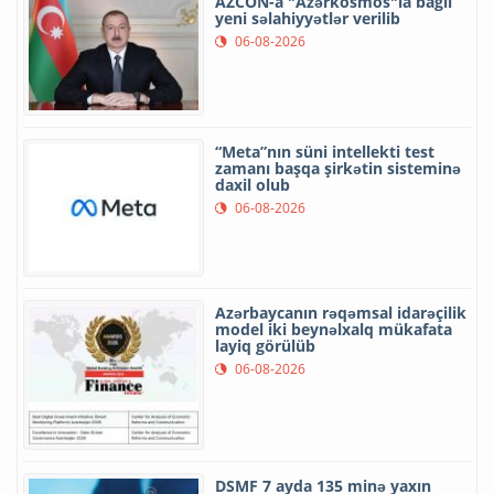
AZCON-a "Azərkosmos"la bağlı
yeni səlahiyyətlər verilib
06-08-2026
“Meta”nın süni intellekti test
zamanı başqa şirkətin sisteminə
daxil olub
06-08-2026
Azərbaycanın rəqəmsal idarəçilik
model iki beynəlxalq mükafata
layiq görülüb
06-08-2026
DSMF 7 ayda 135 minə yaxın