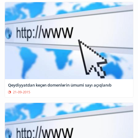
Qeydiyyatdan keçən domenlərin ümumi sayı açıqlanıb
21-09-2015