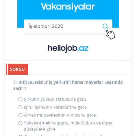
SORĞU
İT mütəxəssislər iş yerlərini hansı meyarlar əsasında
seçir ?
Şirkətin yüksək statusuna görə
İşin, layihənin xarakterinə görə
Əmək müqaviləsinin olmasına görə
Yüksək əmək haqqına, mükafatlara və digər
güzəştlərə görə