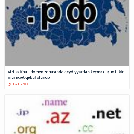
Kiril əlifbalı domen zonasında qeydiyyatdan keçmək üçün ilikin
müraciət qəbul olunub
12-11-2009