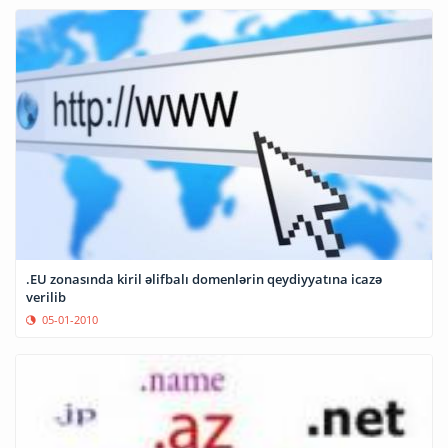
.EU zonasında kiril əlifbalı domenlərin qeydiyyatına icazə
verilib
05-01-2010