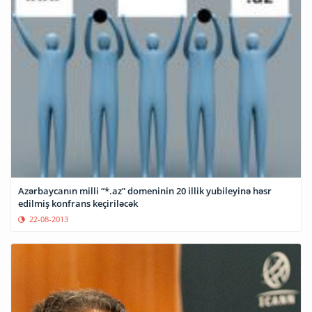
Azərbaycanın milli “*.az” domeninin 20 illik yubileyinə həsr
edilmiş konfrans keçiriləcək
22-08-2013