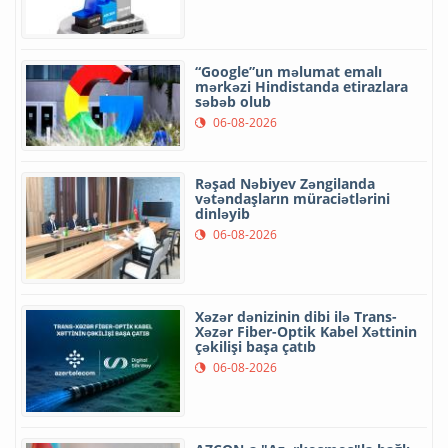
“Google”un məlumat emalı
mərkəzi Hindistanda etirazlara
səbəb olub
06-08-2026
Rəşad Nəbiyev Zəngilanda
vətəndaşların müraciətlərini
dinləyib
06-08-2026
Xəzər dənizinin dibi ilə Trans-
Xəzər Fiber-Optik Kabel Xəttinin
çəkilişi başa çatıb
06-08-2026