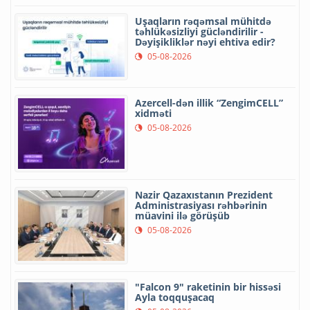
Uşaqların rəqəmsal mühitdə
təhlükəsizliyi gücləndirilir -
Dəyişikliklər nəyi ehtiva edir?
05-08-2026
Azercell-dən illik “ZengimCELL”
xidməti
05-08-2026
Nazir Qazaxıstanın Prezident
Administrasiyası rəhbərinin
müavini ilə görüşüb
05-08-2026
"Falcon 9" raketinin bir hissəsi
Ayla toqquşacaq