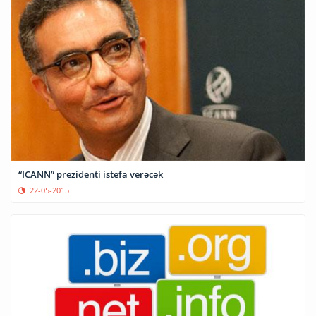
“ICANN” prezidenti istefa verəcək
22-05-2015