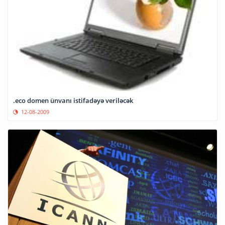
.eco domen ünvanı istifadəyə veriləcək
12-08-2009