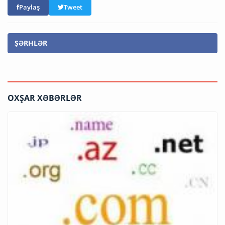
Paylaş
Tweet
ŞƏRHLƏR
OXŞAR XƏBƏRLƏR