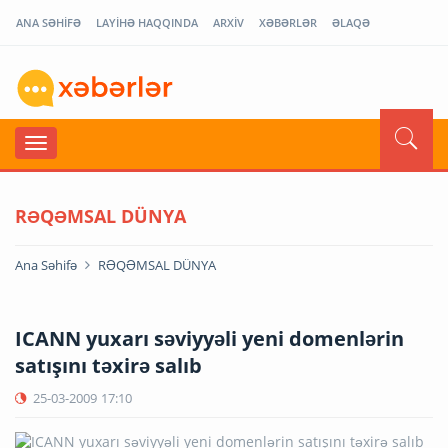
ANA SƏHİFƏ
LAYİHƏ HAQQINDA
ARXİV
XƏBƏRLƏR
ƏLAQƏ
RƏQƏMSAL DÜNYA
Ana Səhifə
RƏQƏMSAL DÜNYA
ICANN yuxarı səviyyəli yeni domenlərin
satışını təxirə salıb
25-03-2009
17:10