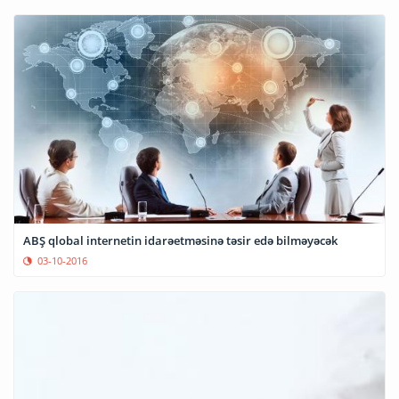
ABŞ qlobal internetin idarəetməsinə təsir edə bilməyəcək
03-10-2016