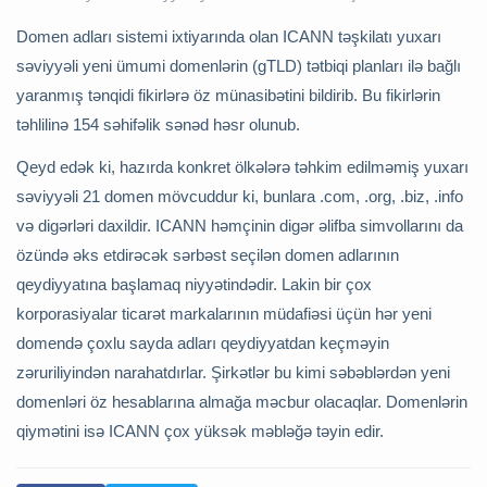
Domen adları sistemi ixtiyarında olan ICANN təşkilatı yuxarı
səviyyəli yeni ümumi domenlərin (gTLD) tətbiqi planları ilə bağlı
yaranmış tənqidi fikirlərə öz münasibətini bildirib. Bu fikirlərin
təhlilinə 154 səhifəlik sənəd həsr olunub.
Qeyd edək ki, hazırda konkret ölkələrə təhkim edilməmiş yuxarı
səviyyəli 21 domen mövcuddur ki, bunlara .com, .org, .biz, .info
və digərləri daxildir. ICANN həmçinin digər əlifba simvollarını da
özündə əks etdirəcək sərbəst seçilən domen adlarının
qeydiyyatına başlamaq niyyətindədir. Lakin bir çox
korporasiyalar ticarət markalarının müdafiəsi üçün hər yeni
domendə çoxlu sayda adları qeydiyyatdan keçməyin
zəruriliyindən narahatdırlar. Şirkətlər bu kimi səbəblərdən yeni
domenləri öz hesablarına almağa məcbur olacaqlar. Domenlərin
qiymətini isə ICANN çox yüksək məbləğə təyin edir.