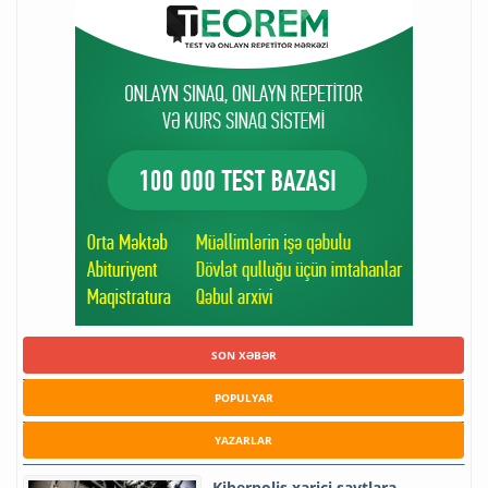
SON XƏBƏR
POPULYAR
YAZARLAR
Kiberpolis xarici saytlara