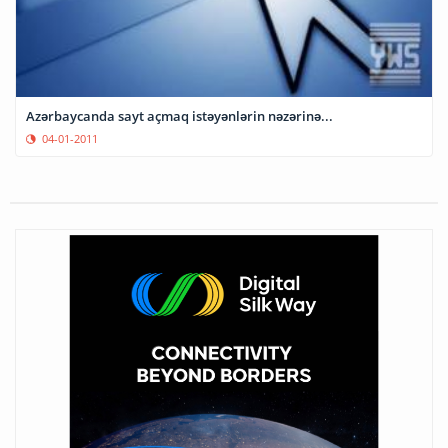
Azərbaycanda sayt açmaq istəyənlərin nəzərinə...
04-01-2011