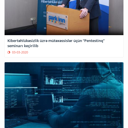
Kibertəhlükəsizlik üzrə mütəxəssislər üçün “Pentestinq”
seminarı keçirilib
03-03-2020