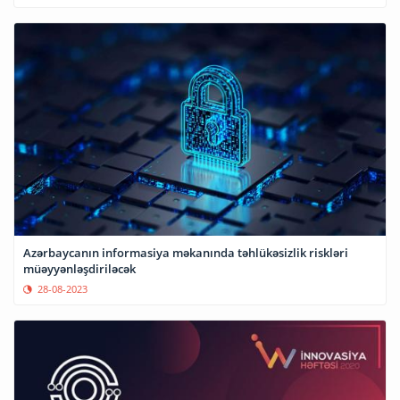
Azərbaycanın informasiya məkanında təhlükəsizlik riskləri
müəyyənləşdiriləcək
28-08-2023