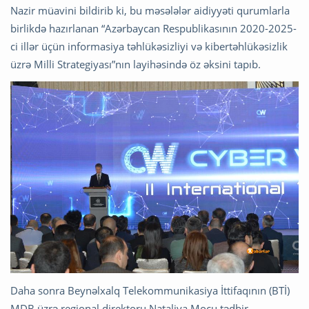
Nazir müavini bildirib ki, bu məsələlər aidiyyəti qurumlarla
birlikdə hazırlanan “Azərbaycan Respublikasının 2020-2025-
ci illər üçün informasiya təhlükəsizliyi və kibertəhlükəsizlik
üzrə Milli Strategiyası”nın layihəsində öz əksini tapıb.
Daha sonra Beynəlxalq Telekommunikasiya İttifaqının (BTİ)
MDB üzrə regional direktoru Nataliya Moçu tədbir