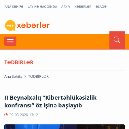
ANA SƏHİFƏ
LAYİHƏ HAQQINDA
ARXİV
XƏBƏRLƏR
ƏLAQƏ
TƏDBİRLƏR
Ana Səhifə
TƏDBİRLƏR
II Beynəlxalq “Kibertəhlükəsizlik
konfransı” öz işinə başlayıb
02-03-2020
13:12