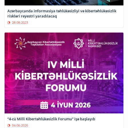
Azərbaycanda informasiya təhlükəsizliyi və kibertəhlükəsizlik
riskləri reyestri yaradılacaq
28-08-2023
“4-cü Milli Kibertəhlükəsizlik Forumu” işə başlayıb
04-06-2026