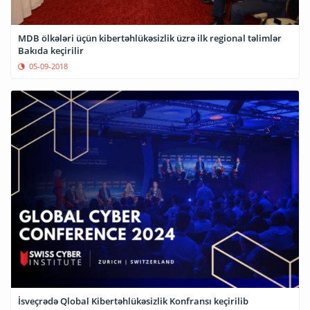
MDB ölkələri üçün kibertəhlükəsizlik üzrə ilk regional təlimlər
Bakıda keçirilir
05-09-2018
İsveçrədə Qlobal Kibertəhlükəsizlik Konfransı keçirilib