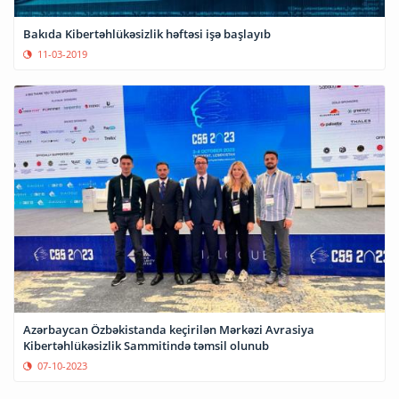
Bakıda Kibertəhlükəsizlik həftəsi işə başlayıb
11-03-2019
Azərbaycan Özbəkistanda keçirilən Mərkəzi Avrasiya
Kibertəhlükəsizlik Sammitində təmsil olunub
07-10-2023