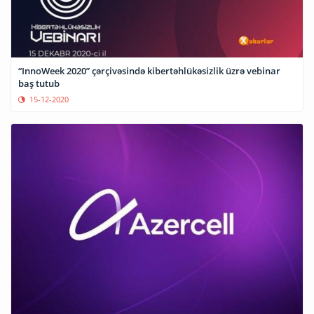
“InnoWeek 2020” çərçivəsində kibertəhlükəsizlik üzrə vebinar
baş tutub
15-12-2020