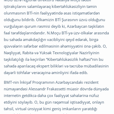
iştirakçılarını salamlayaraq kibertəhlükəsizliyin təmin
olunmasının BTİ-nin fəaliyyətində əsas istiqamətlərdən
olduğunu bildirib. Ölkəmizin BTİ Şurasının üzvü olduğunu
vurğulayan qurum rəsmisi deyib ki, Azərbaycan təşkilatın
fəal tərəfdaşlarındandır. N.Moçu BTİ-yə üzv-ölkələr arasında
bu sahədə əməkdaşlığın vacibliyini qeyd edərək, birgə
qüvvələrin səfərbər edilməsinin əhəmiyyətini önə çəkib. O,
Nəqliyyat, Rabitə və Yüksək Texnologiyalar Nazirliyinin
təşkilatçılığı ilə keçirilən “Kibertəhlükəsizlik həftəsi”nin bu
sahədə aparılacaq ekspert bilikləri və təcrübə mübadiləsinin
dəyərli töhfələr verəcəyinə əminliyini ifadə edib.
BMT-nin İnkişaf Proqramının Azərbaycandakı rezident
nümayəndəsi Alessandr Frakassetti müasir dövrdə dünyada
internetin getdikcə daha çox fəaliyyət sahələrinə nüfuz
etdiyini söyləyib. O, bu gün rəqəmsal iqtisadiyyat, onlayn
təhsil, virtual ünsiyyət kimi geniş imkanların yaratdığı