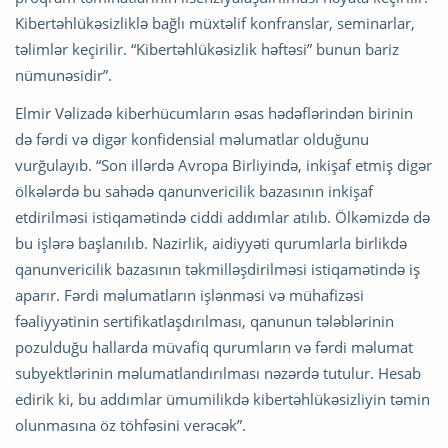
Kibertəhlükəsizliklə bağlı müxtəlif konfranslar, seminarlar,
təlimlər keçirilir. “Kibertəhlükəsizlik həftəsi” bunun bariz
nümunəsidir”.
Elmir Vəlizadə kiberhücumların əsas hədəflərindən birinin
də fərdi və digər konfidensial məlumatlar olduğunu
vurğulayıb. “Son illərdə Avropa Birliyində, inkişaf etmiş digər
ölkələrdə bu sahədə qanunvericilik bazasının inkişaf
etdirilməsi istiqamətində ciddi addımlar atılıb. Ölkəmizdə də
bu işlərə başlanılıb. Nazirlik, aidiyyəti qurumlarla birlikdə
qanunvericilik bazasının təkmilləşdirilməsi istiqamətində iş
aparır. Fərdi məlumatların işlənməsi və mühafizəsi
fəaliyyətinin sertifikatlaşdırılması, qanunun tələblərinin
pozulduğu hallarda müvafiq qurumların və fərdi məlumat
subyektlərinin məlumatlandırılması nəzərdə tutulur. Hesab
edirik ki, bu addımlar ümumilikdə kibertəhlükəsizliyin təmin
olunmasına öz töhfəsini verəcək”.