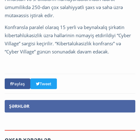
ümumilikdə 250-dən çox səlahiyyətli şəxs və sahə üzrə
mütəxəssis iştirak edir.
Konfransla paralel olaraq 15 yerli və beynəlxalq şirkətin
kibertəhlükəsizlik üzrə həllərinin nümayiş etdirildiyi “Cyber
Village” sərgisi keçirilir. “Kibertəlükəsizlik konfransı” və
“Cyber Village” günün sonunadək davam edəcək.
Paylaş
Tweet
ŞƏRHLƏR