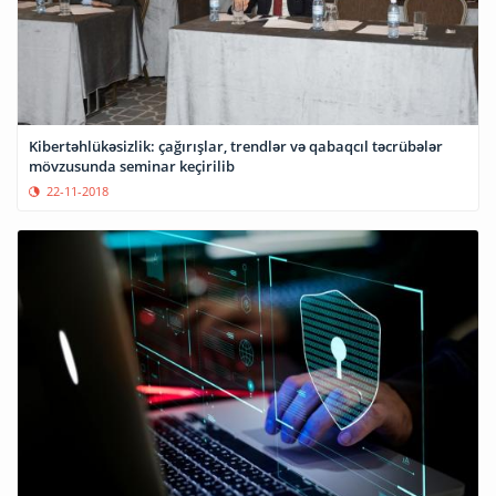
Kibertəhlükəsizlik: çağırışlar, trendlər və qabaqcıl təcrübələr
mövzusunda seminar keçirilib
22-11-2018