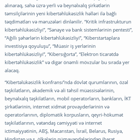
alınaraq, sahə üzrə yerli və beynəlxalq şirkətlərin
təmsilçilərinin yeni kibertəhlükəsizlik həlləri ilə bağlı
təqdimatları və məruzələri dinlənilir. “Kritik infrastrukturun
kibertəhlükəsizliyi”, “Sənaye və bank sistemlərinin pentesti”,
“Ağıllı şəhərlərin kibertəhlükəsizliyi”, “Kiberstartaplara
investisiya qoyuluşu”, “Müasir iş yerlərinin
kibertəhlükəsizliyi”, “Kibersığorta”, “Elektron ticarətdə
kibertəhlükəsizlik” və digər önəmli mövzular bu sırada yer
alacaq.
“Kibertəlükəsizlik konfransı”nda dövlət qurumlarının, özəl
təşkilatların, akademik və ali təhsil müəssisələrinin,
beynəlxalq təşkilatların, mobil operatorların, bankların, İKT
şirkətlərinin, internet xidmət provayderlərinin və
operatorlarının, diplomatik korpusların, qeyri-hökumət
təşkilatlarının, vətəndaş cəmiyyəti və internet
ictimaiyyətinin, ABŞ, Macarıstan, İsrail, Belarus, Rusiya,
Hindistan və s. ölkələrin nümayəndələrindən ibarət