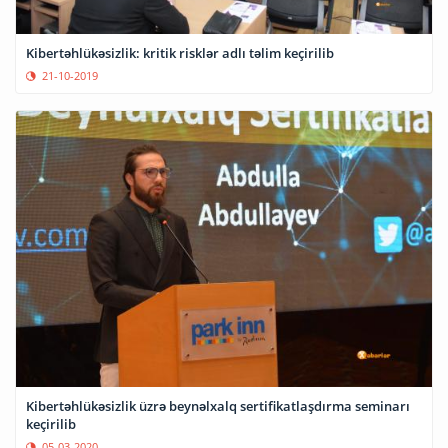
Kibertəhlükəsizlik: kritik risklər adlı təlim keçirilib
21-10-2019
Kibertəhlükəsizlik üzrə beynəlxalq sertifikatlaşdırma seminarı
keçirilib
05-03-2020