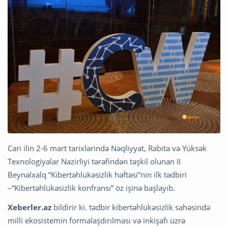
Cari ilin 2-6 mart tarixlərində Nəqliyyat, Rabitə və Yüksək
Texnologiyalar Nazirliyi tərəfindən təşkil olunan II
Beynəlxalq “Kibertəhlükəsizlik həftəsi”nin ilk tədbiri
–“Kibertəhlükəsizlik konfransı” öz işinə başlayıb.
Xeberler.az
bildirir ki. tədbir kibertəhlükəsizlik sahəsində
milli ekosistemin formalaşdırılması və inkişafı üzrə