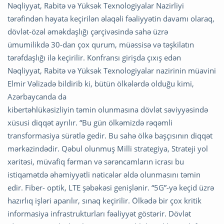
Nəqliyyat, Rabitə və Yüksək Texnologiyalar Nazirliyi
tərəfindən həyata keçirilən əlaqəli fəaliyyətin davamı olaraq,
dövlət-özəl əməkdaşlığı çərçivəsində sahə üzrə
ümumilikdə 30-dan çox qurum, müəssisə və təşkilatın
tərəfdaşlığı ilə keçirilir. Konfransı girişda çıxış edən
Nəqliyyat, Rabitə və Yüksək Texnologiyalar nazirinin müavini
Elmir Vəlizadə bildirib ki, bütün ölkələrdə olduğu kimi,
Azərbaycanda da
kibertəhlükəsizliyin təmin olunmasına dövlət səviyyəsində
xüsusi diqqət ayrılır. “Bu gün ölkəmizdə rəqəmli
transformasiya sürətlə gedir. Bu sahə ölkə başçısının diqqət
mərkəzindədir. Qəbul olunmuş Milli strategiya, Strateji yol
xəritəsi, müvafiq fərman və sərəncamların icrası bu
istiqamətdə əhəmiyyətli nəticələr əldə olunmasını təmin
edir. Fiber- optik, LTE şəbəkəsi genişlənir. “5G”-yə keçid üzrə
hazırlıq işləri aparılır, sınaq keçirilir. Ölkədə bir çox kritik
informasiya infrastrukturları fəaliyyət göstərir. Dövlət