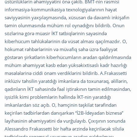
üstünlüklərin əhəmiyyətini önə çəkib. BMT-nin rəsmisi
informasiya-kommunikasiya texnologiyalarının həyat
səviyyəsinin yaxşılaşmasında, xüsusən də davamlı inkişafın
təmin olunmasında mühüm rol oynadığını bildirib. Onun
sözlərinə görə müasir İKT tətbiqlərinin sayəsində
kiberhücum təhlükələrinin də vüsət alması qaçılmazdır. O,
hökumət rəhbərlərinin və müvafiq sahə üzrə fəaliyyət
göstərən şirkətlərin kiberhücumların aradan qaldırılmasında
mühüm əhəmiyyət kəsb edən yüksəkixtisaslı kadr hazırlığı
məsələlərinə ciddi önəm verdiklərini bildirib. A.Frakassetti
inklüziv təhsilin yaratdığı imkanlara da toxunaraq, əlillərin,
qadınların İKT sahəsində fəal iştirakının təmin edilməsindən,
işsizlik kimi problemlərin həllində İKT-nin yaratdığı
imkanlardan söz açıb. O, həmçinin təşkilat tərəfindən
keçirilən tədbirlərdən danışarkən “İ2B-İdeyadan biznesə”
layihəsinin əhəmiyyətini də vurğulayıb. Çıxışının sonunda
Alessandro Frakassetti bir həftə ərzində keçiriləcək silsilə
tədbirlərdə rəqəmsal uçurumun aradan qaldırılması,