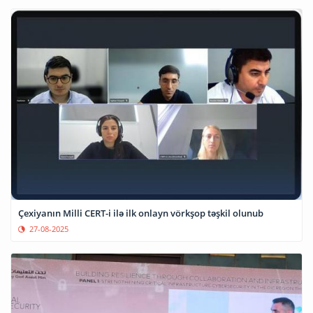
Çexiyanın Milli CERT-i ilə ilk onlayn vörkşop təşkil olunub
27-08-2025