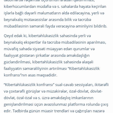
kiberhücumlardan müdafiə və s. sahələrdə həyata keçirilən
işlərlə bağlı dəyərli məlumatların əldə ediləcəyinə, yerli və
beynəlxalq mütəxəssislər arasında bilik və təcrübə
mübadiləsinin səmərəli fayda verəcəyinə əminliyini bildirib.
Qeyd edək ki, kibertəhlükəsizlik sahəsində yerli və
beynəlxalq ekspertlər ilə təcrübə mübadiləsinin aparılması,
müvafiq sahədə siyasəti müəyyən edən qurumlar və
fəaliyyət göstərən şirkətlər arasında əməkdaşlığın
gücləndirilməsi, kibertəhlükəsizlik sahəsində əlaqəli
fəaliyyətin səmərəliliyinin artırılması “Kibertəhlükəsizlik
konfransı”nın əsas məqsədidir.
“Kibertəhlükəsizlik konfransı” sual-cavab sessiyaları, ikitərəfli
və çoxtərəfli görüşlər və müzakirələr, özəl-dövlət, dövlət-
dövlət, özəl-özəl və s. üzrə əməkdaşlıq imkanlarının
genişləndirilməsi üçün əvəzolunmaz platforma rolunda çıxış
edir. Tədbirdə günün müasir trendləri və çağırışları nəzərə