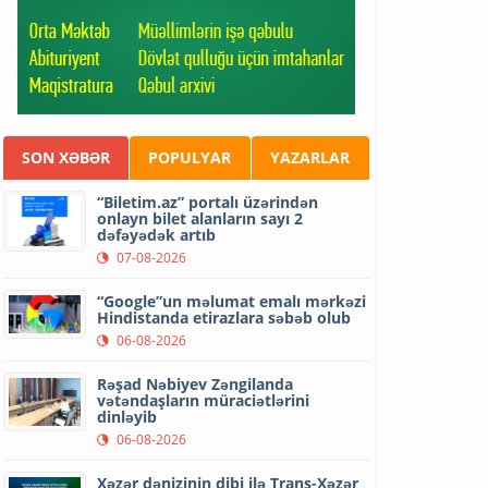
SON XƏBƏR
POPULYAR
YAZARLAR
“Biletim.az” portalı üzərindən
onlayn bilet alanların sayı 2
dəfəyədək artıb
07-08-2026
“Google”un məlumat emalı mərkəzi
Hindistanda etirazlara səbəb olub
06-08-2026
Rəşad Nəbiyev Zəngilanda
vətəndaşların müraciətlərini
dinləyib
06-08-2026
Xəzər dənizinin dibi ilə Trans-Xəzər