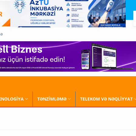
QƏ
XNOLOGİYA
TƏNZİMLƏMƏ
TELEKOM VƏ NƏQLİYYAT