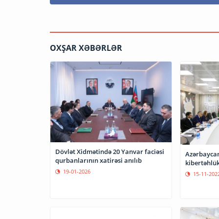
OXŞAR XƏBƏRLƏR
Dövlət Xidmətində 20 Yanvar faciəsi
Azərbaycan
qurbanlarının xatirəsi anılıb
kibertəhlük
19-01-2026
15-11-202