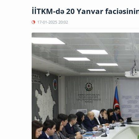
İİTKM-də 20 Yanvar faciəsinin
17-01-2025
20:02