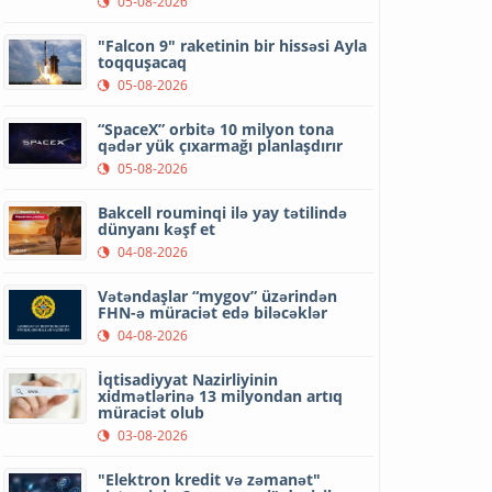
05-08-2026
"Falcon 9" raketinin bir hissəsi Ayla
toqquşacaq
05-08-2026
“SpaceX” orbitə 10 milyon tona
qədər yük çıxarmağı planlaşdırır
05-08-2026
Bakcell rouminqi ilə yay tətilində
dünyanı kəşf et
04-08-2026
Vətəndaşlar “mygov” üzərindən
FHN-ə müraciət edə biləcəklər
04-08-2026
İqtisadiyyat Nazirliyinin
xidmətlərinə 13 milyondan artıq
müraciət olub
03-08-2026
"Elektron kredit və zəmanət"