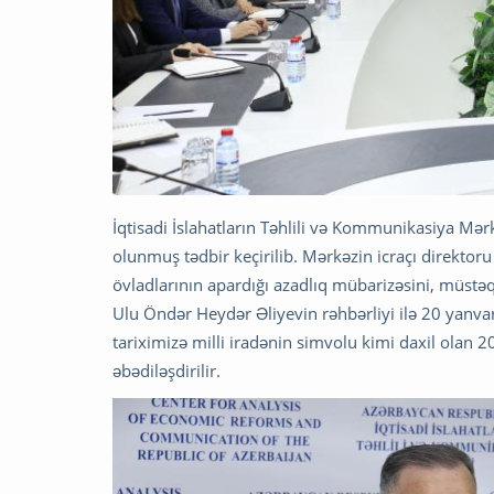
İqtisadi İslahatların Təhlili və Kommunikasiya Mə
olunmuş tədbir keçirilib. Mərkəzin icraçı direktor
övladlarının apardığı azadlıq mübarizəsini, müstəqil
Ulu Öndər Heydər Əliyevin rəhbərliyi ilə 20 yanvar
tariximizə milli iradənin simvolu kimi daxil olan 2
əbədiləşdirilir.