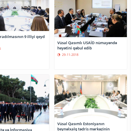
radılmasının 9 illiyi qeyd
Vüsal Qasımlı USAİD nümayəndə
heyətini qəbul edib
5
29-11-2018
Vüsal Qasımlı Estoniyanın
beynəlxalq tədris mərkəzinin
itə və İnformasiya