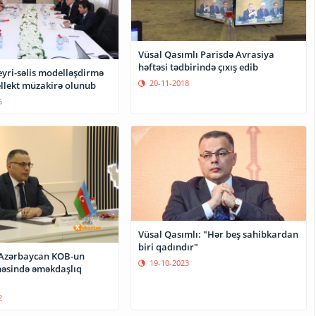
Vüsal Qasımlı Parisdə Avrasiya
həftəsi tədbirində çıxış edib
eyri-səlis modelləşdirmə
20-11-2018
ellekt müzakirə olunub
5
Vüsal Qasımlı: "Hər beş sahibkardan
biri qadındır"
 Azərbaycan KOB-un
19-10-2023
ahəsində əməkdaşlıq
2