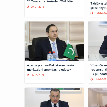
20 Yanvar faciəsindən 26 il ötür
Təhlükəsizl
20-01-2016
şəxsi heyət
ziyarət edi
19-01-202
Azərbaycan və Pakistanın beyin
Vüsal Qası
mərkəzləri əməkdaşlıq edəcək
rəqəmsal t
ilk pillədəd
06-05-2021
14-04-202