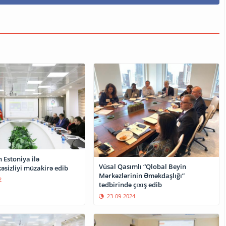
 Estoniya ilə
Vüsal Qasımlı “Qlobal Beyin
əsizliyi müzakirə edib
Mərkəzlərinin Əməkdaşlığı”
2
tədbirində çıxış edib
23-09-2024