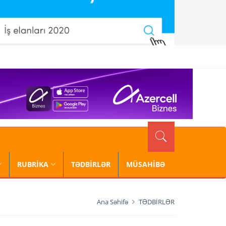
RUBRİKA
TƏDBİRLƏR
MÜSAHİBƏ
Ana Səhifə
TƏDBİRLƏR