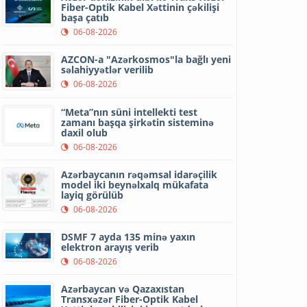
Fiber-Optik Kabel Xəttinin çəkilişi
başa çatıb
06-08-2026
AZCON-a "Azərkosmos"la bağlı yeni
səlahiyyətlər verilib
06-08-2026
“Meta”nın süni intellekti test
zamanı başqa şirkətin sisteminə
daxil olub
06-08-2026
Azərbaycanın rəqəmsal idarəçilik
model iki beynəlxalq mükafata
layiq görülüb
06-08-2026
DSMF 7 ayda 135 minə yaxın
elektron arayış verib
06-08-2026
Azərbaycan və Qazaxıstan
Transxəzər Fiber-Optik Kabel