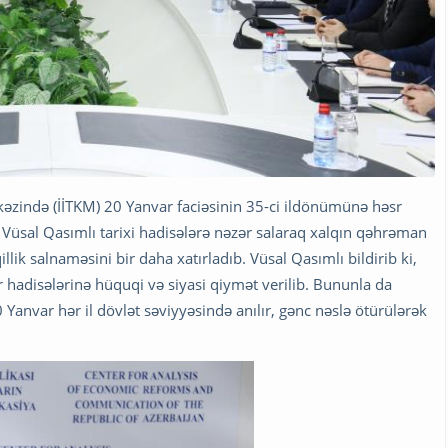
rkəzində (İİTKM) 20 Yanvar faciəsinin 35-ci ildönümünə həsr
u Vüsal Qasımlı tarixi hadisələrə nəzər salaraq xalqın qəhrəman
lik salnaməsini bir daha xatırladıb. Vüsal Qasımlı bildirib ki,
 hadisələrinə hüquqi və siyasi qiymət verilib. Bununla da
0 Yanvar hər il dövlət səviyyəsində anılır, gənc nəslə ötürülərək