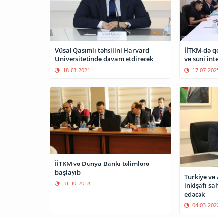
Vüsal Qasımlı təhsilini Harvard
İİTKM-də q
Universitetində davam etdirəcək
və süni int
18-03-2021
17-07-202
İİTKM və Dünya Bankı təlimlərə
başlayıb
Türkiyə və
31-10-2018
inkişafı s
edəcək
04-03-202