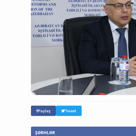
Paylaş
Tweet
ŞƏRHLƏR