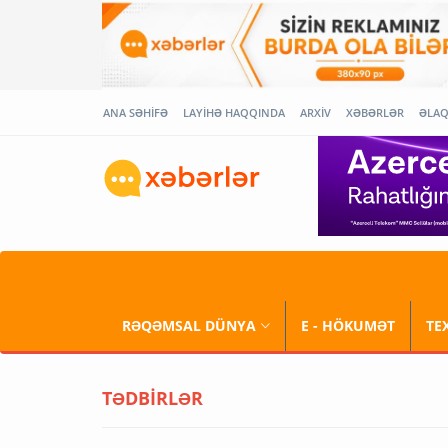
ANA SƏHİFƏ
LAYİHƏ HAQQINDA
ARXİV
XƏBƏRLƏR
ƏLA
RƏQƏMSAL DÜNYA
E - HÖKUMƏT
TE
TƏDBİRLƏR