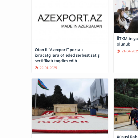
İİTKM-in ya
olunub
Ötən il “Azexport” portalı
21-04-202
ixracatçılara 61 ədəd sərbəst satış
sertifikatı təqdim edib
22-01-2025
Xüsusi Rab