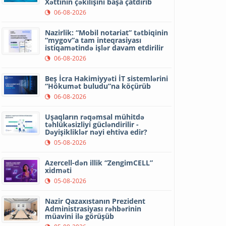
Xəttinin çəkilişini başa çatdırıb
06-08-2026
Nazirlik: “Mobil notariat” tətbiqinin
“mygov”a tam inteqrasiyası
istiqamətində işlər davam etdirilir
06-08-2026
Beş İcra Hakimiyyəti İT sistemlərini
“Hökumət buludu”na köçürüb
06-08-2026
Uşaqların rəqəmsal mühitdə
təhlükəsizliyi gücləndirilir -
Dəyişikliklər nəyi ehtiva edir?
05-08-2026
Azercell-dən illik “ZengimCELL”
xidməti
05-08-2026
Nazir Qazaxıstanın Prezident
Administrasiyası rəhbərinin
müavini ilə görüşüb