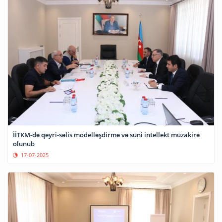
İİTKM-də qeyri-səlis modelləşdirmə və süni intellekt müzakirə
olunub
17-07-2025