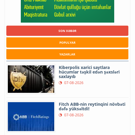
SON XƏBƏR
POPULYAR
YAZARLAR
Kiberpolis xarici saytlara
hücumlar təşkil edən şəxsləri
saxlayıb
07-08-2026
Fitch ABB-nin reytinqini növbəti
dəfə yüksəltdi!
07-08-2026