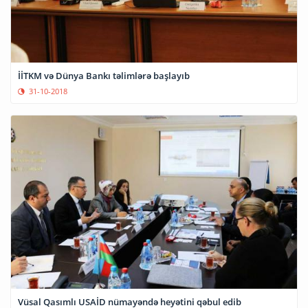
İİTKM və Dünya Bankı təlimlərə başlayıb
31-10-2018
Vüsal Qasımlı USAİD nümayəndə heyətini qəbul edib