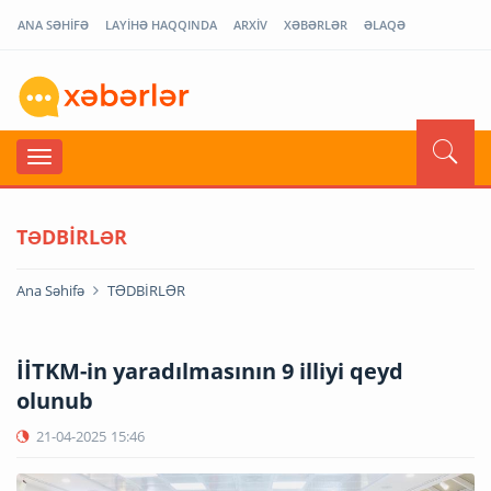
ANA SƏHİFƏ
LAYİHƏ HAQQINDA
ARXİV
XƏBƏRLƏR
ƏLAQƏ
TƏDBİRLƏR
Ana Səhifə
TƏDBİRLƏR
İİTKM-in yaradılmasının 9 illiyi qeyd
olunub
21-04-2025
15:46