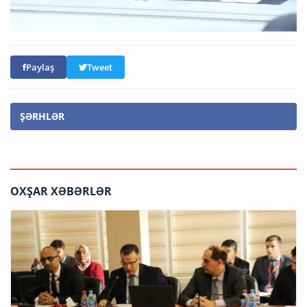
Paylaş
Tweet
ŞƏRHLƏR
OXŞAR XƏBƏRLƏR