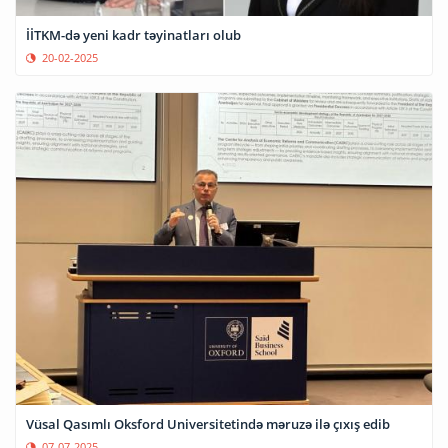
İİTKM-də yeni kadr təyinatları olub
20-02-2025
Vüsal Qasımlı Oksford Universitetində məruzə ilə çıxış edib
07-07-2025