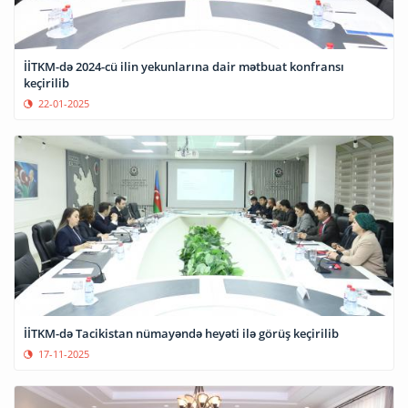
İİTKM-də 2024-cü ilin yekunlarına dair mətbuat konfransı
keçirilib
22-01-2025
İİTKM-də Tacikistan nümayəndə heyəti ilə görüş keçirilib
17-11-2025