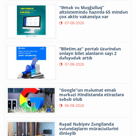
“Əmək və Məşğulluq”
altsistemində hazırda 65 mindən
çox aktiv vakansiya var
07-08-2026
“Biletim.az” portalı üzərindən
onlayn bilet alanların sayı 2
dəfəyədək artıb
07-08-2026
“Google”un məlumat emalı
mərkəzi Hindistanda etirazlara
səbəb olub
06-08-2026
Rəşad Nəbiyev Zəngilanda
vətəndaşların müraciətlərini
dinləyib