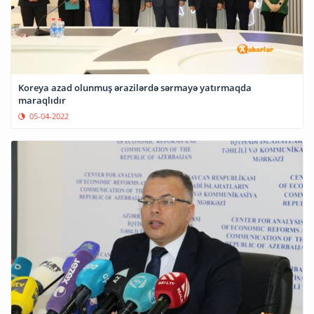
Koreya azad olunmuş ərazilərdə sərmayə yatırmaqda
maraqlıdır
05-04-2022