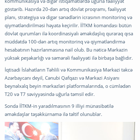
kommunikasiya və digər istiqamətlərdə uğurla fəaliyyət
göstərib. Hazırda 20-dən artıq dövlət proqramı, fəaliyyət
planı, strategiya və digər sənədlərin icrasının monitorinq və
qiymətləndirilməsi həyata keçirilir. İİTKM komandası bütün
dövlət qurumları ilə koordinasiyalı əməkdaşlıq quraraq qısa
müddətdə 100-dən artıq monitorinq və qiymətləndirmə
hesabatının hazırlanmasına nail olub. Bu nəticə Mərkəzin
yüksək peşəkarlığı və səmərəli fəaliyyəti ilə birbaşa bağlıdır.
İqtisadi İslahatların Təhlili və Kommunikasiya Mərkəzi təkcə
Azərbaycanı deyil, Cənubi Qafqazı və Mərkəzi Asiyanı
beynəlxalq beyin mərkəzləri platformalarında, o cümlədən
T20 və T7 səviyyəsində uğurla təmsil edir.
Sonda İİTKM-in yaradılmasının 9 illiyi münasibətilə
əməkdaşlar təşəkkürnamə ilə təltif olunublar.