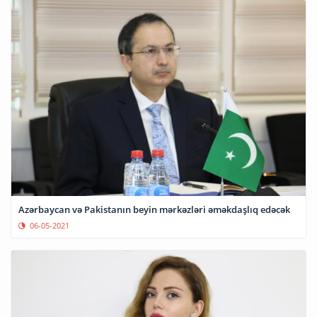
Azərbaycan və Pakistanın beyin mərkəzləri əməkdaşlıq edəcək
06-05-2021