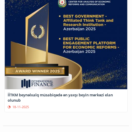
İİTKM beynəlxalq müsabiqədə ən yaxşı beyin mərkəzi elan
olunub
18-11-2025