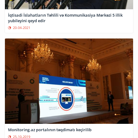
İqtisadi İslahatların Təhlili və Kommunikasiya Mərkəzi 5 illik
yubileyini qeyd edir
20-04-2021
Monitoring.az portalının təqdimatı keçirilib
25-10-2019