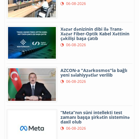
06-08-2026
Xəzər dənizinin dibi ilə Trans-
Xəzər Fiber-Optik Kabel Xəttinin
çəkilişi başa çatıb
06-08-2026
AZCON-a "Azərkosmos"la bağlı
yeni səlahiyyətlər verilib
06-08-2026
“Meta”nın süni intellekti test
zamanı başqa şirkətin sisteminə
daxil olub
06-08-2026