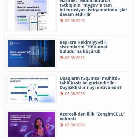
Nazirlik: “Mobil notariat”
tətbiqinin “mygov”a tam
inteqrasiyası istiqamətində işlər
davam etdirilir
06-08-2026
Beş İcra Hakimiyyəti İT
sistemlərini “Hökumət
buludu”na köçürüb
06-08-2026
Uşaqların rəqəmsal mühitdə
təhlükəsizliyi gücləndirilir -
Dəyişikliklər nəyi ehtiva edir?
05-08-2026
Azercell-dən illik “ZengimCELL”
xidməti
05-08-2026