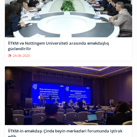
İİTKM və Nottingem Universiteti arasında əməkdaşlıq
gücləndirilir
24-06-2025
İİTKM-in əməkdaşı Çində beyin mərkəzləri forumunda iştirak
edib