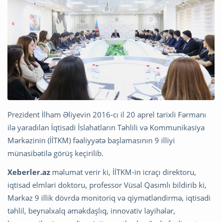
Prezident İlham Əliyevin 2016-cı il 20 aprel tarixli Fərmanı
ilə yaradılan İqtisadi İslahatların Təhlili və Kommunikasiya
Mərkəzinin (İİTKM) fəaliyyətə başlamasının 9 illiyi
münasibətilə görüş keçirilib.
Xeberler.az
məlumat verir ki, İİTKM-in icraçı direktoru,
iqtisad elmləri doktoru, professor Vüsal Qasımlı bildirib ki,
Mərkəz 9 illik dövrdə monitoriq və qiymətləndirmə, iqtisadi
təhlil, beynəlxalq əməkdaşlıq, innovativ layihələr,