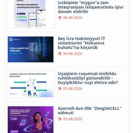
tətbiqinin “mygov”a tam
inteqrasiyası istiqamətində işlər
davam etdirilir
06-08-2026
Beş İcra Hakimiyyəti İT
sistemlərini “Hökumət
buludu”na köçürüb
06-08-2026
Uşaqların rəqəmsal mühitdə
təhlükəsizliyi gücləndirilir -
Dəyişikliklər nəyi ehtiva edir?
05-08-2026
Azercell-dən illik “ZengimCELL”
xidməti
05-08-2026