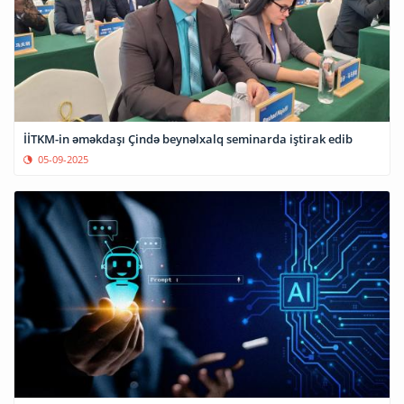
İİTKM-in əməkdaşı Çində beynəlxalq seminarda iştirak edib
05-09-2025