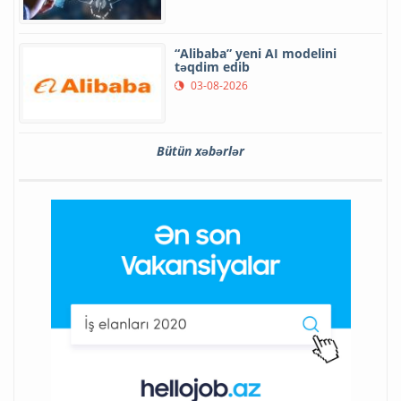
“Alibaba” yeni AI modelini
təqdim edib
03-08-2026
Bütün xəbərlər