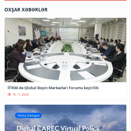
OXŞAR XƏBƏRLƏR
İİTKM-də Qlobal Beyin Mərkəzləri Forumu keçirilib
16-11-2024