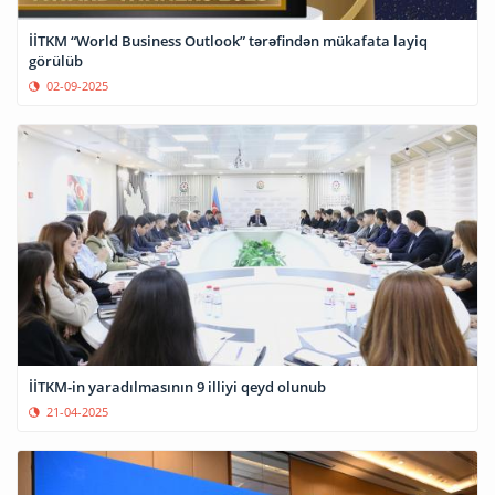
İİTKM “World Business Outlook” tərəfindən mükafata layiq
görülüb
02-09-2025
İİTKM-in yaradılmasının 9 illiyi qeyd olunub
21-04-2025