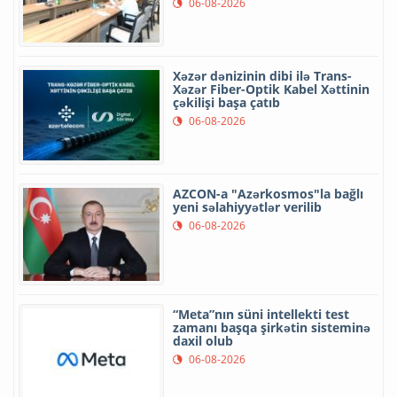
06-08-2026
Xəzər dənizinin dibi ilə Trans-
Xəzər Fiber-Optik Kabel Xəttinin
çəkilişi başa çatıb
06-08-2026
AZCON-a "Azərkosmos"la bağlı
yeni səlahiyyətlər verilib
06-08-2026
“Meta”nın süni intellekti test
zamanı başqa şirkətin sisteminə
daxil olub
06-08-2026