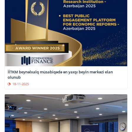
İİTKM beynəlxalq müsabiqədə ən yaxşı beyin mərkəzi elan
olunub
18-11-2025