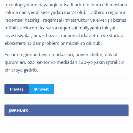
texnologiyaların dayanıqlı iqtisadi artımın idarə edilməsində
roluna dair yeddi sessiyadan ibarət olub. Tədbirdə regionun
rəqəmsal hazırlığı, rəqəmsal infrastruktur və əlverişli biznes
mühiti, elektron ticarət və rəqəmsal maliyyənin inkişafı,
investisiyalar, əmək bazarı, rəqəmsal idarəetmə və startap
ekosisteminə dair problemlər müzakirə olunub.
Forum regionun beyin mərkəzləri, universitetlər, dövlət
qurumları, özəl sektor və mediadan 120-yə yaxın iştirakçını
bir araya gətirib.
Paylaş
Tweet
ŞƏRHLƏR