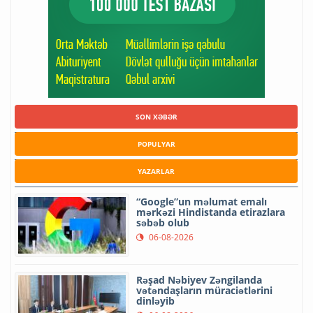
SON XƏBƏR
POPULYAR
YAZARLAR
“Google”un məlumat emalı
mərkəzi Hindistanda etirazlara
səbəb olub
06-08-2026
Rəşad Nəbiyev Zəngilanda
vətəndaşların müraciətlərini
dinləyib