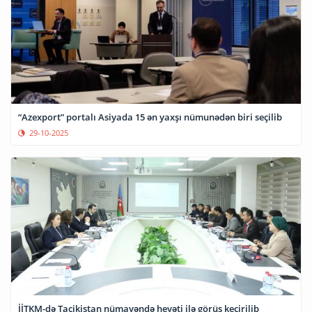
“Azexport” portalı Asiyada 15 ən yaxşı nümunədən biri seçilib
29-10-2025
İİTKM-də Tacikistan nümayəndə heyəti ilə görüş keçirilib