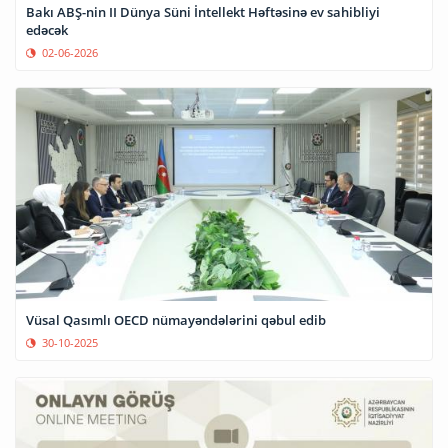
Bakı ABŞ-nin II Dünya Süni İntellekt Həftəsinə ev sahibliyi
edəcək
02-06-2026
Vüsal Qasımlı OECD nümayəndələrini qəbul edib
30-10-2025