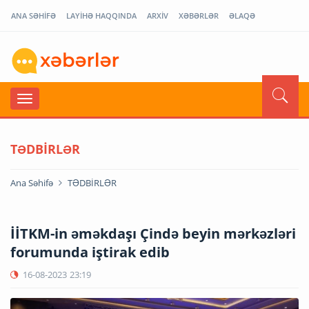
ANA SƏHİFƏ
LAYİHƏ HAQQINDA
ARXİV
XƏBƏRLƏR
ƏLAQƏ
TƏDBİRLƏR
Ana Səhifə
TƏDBİRLƏR
İİTKM-in əməkdaşı Çində beyin mərkəzləri
forumunda iştirak edib
16-08-2023
23:19