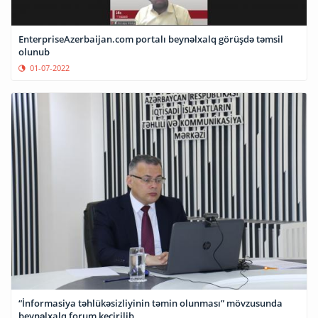
EnterpriseAzerbaijan.com portalı beynəlxalq görüşdə təmsil
olunub
01-07-2022
“İnformasiya təhlükəsizliyinin təmin olunması” mövzusunda
beynəlxalq forum keçirilib