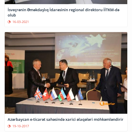
İsveçrənin Əməkdaşlıq İdarəsinin regional direktoru İİTKM-də
olub
16-03-2021
Azərbaycan e-ticarət sahəsində xarici əlaqələri möhkəmləndirir
19-10-2017