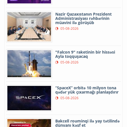
Nazir Qazaxıstanın Prezident
Administrasiyası rəhbərinin
müavini ilə görüşüb
05-08-2026
"Falcon 9" raketinin bir hissəsi
Ayla toqquşacaq
05-08-2026
“SpaceX” orbitə 10 milyon tona
qədər yük çıxarmağı planlaşdırır
05-08-2026
Bakcell rouminqi ilə yay tətilində
dünyanı kəşf et