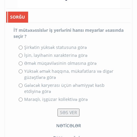
SORĞU
İT mütəxəssislər iş yerlərini hansı meyarlar əsasında
seçir ?
Şirkətin yüksək statusuna görə
İşin, layihənin xarakterinə görə
Əmək müqaviləsinin olmasına görə
Yüksək əmək haqqına, mükafatlara və digər
güzəştlərə görə
Gələcək karyerası üçün əhəmiyyət kəsb
etdiyinə görə
Maraqlı, işgüzar kollektivə görə
NƏTİCƏLƏR