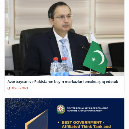
Azərbaycan və Pakistanın beyin mərkəzləri əməkdaşlıq edəcək
06-05-2021