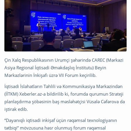
Çin Xalq Respublikasının Urumçi şəhərində CAREC (Mərkəzi
Asiya Regional İqtisadi Əməkdaşlıq İnstitutu) Beyin
Mərkəzlərinin İnkişafı üzrə VII Forum keçirilib.
İqtisadi İslahatların Təhlili və Kommunikasiya Mərkəzindən
(İİTKM) Xeberler.az-a bildirilib ki, forumda qurumun Strateji
planlaşdırma şöbəsinin baş məsləhətçisi Vüsalə Cəfərova da
iştirak edib.
“Dayanıqlı iqtisadi inkişaf üçün rəqəmsal texnologiyanın
tətbiqi” mövzusuna həsr olunmuş forum rəqəmsal