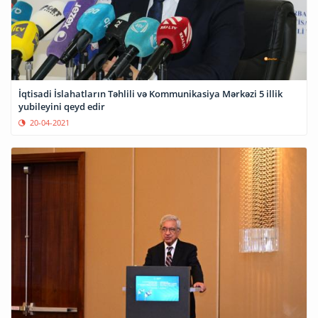
İqtisadi İslahatların Təhlili və Kommunikasiya Mərkəzi 5 illik
yubileyini qeyd edir
20-04-2021