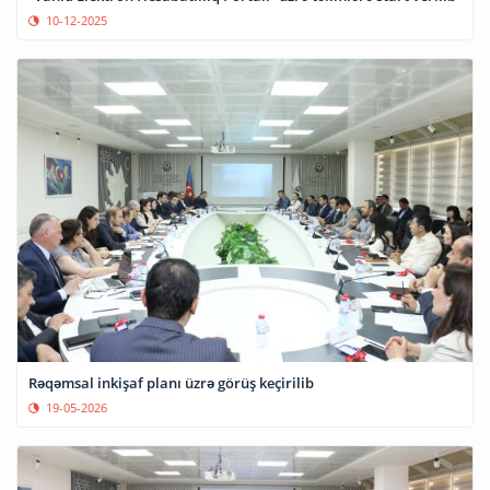
10-12-2025
Rəqəmsal inkişaf planı üzrə görüş keçirilib
19-05-2026