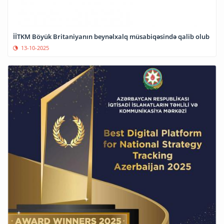
İİTKM Böyük Britaniyanın beynəlxalq müsabiqəsində qalib olub
13-10-2025