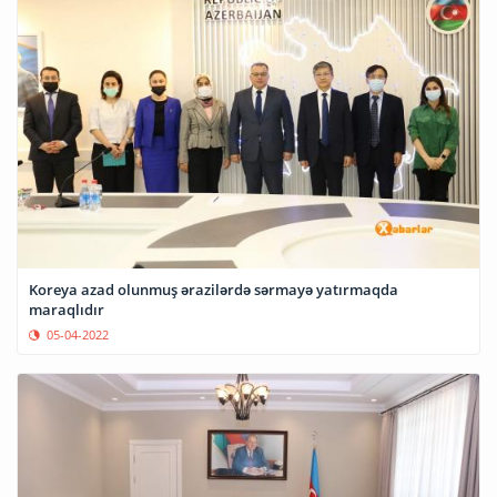
Koreya azad olunmuş ərazilərdə sərmayə yatırmaqda
maraqlıdır
05-04-2022