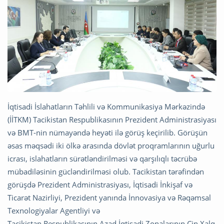
İqtisadi İslahatların Təhlili və Kommunikasiya Mərkəzində
(İİTKM) Tacikistan Respublikasının Prezident Administrasiyası
və BMT-nin nümayəndə heyəti ilə görüş keçirilib. Görüşün
əsas məqsədi iki ölkə arasında dövlət proqramlarının uğurlu
icrası, islahatların sürətləndirilməsi və qarşılıqlı təcrübə
mübadiləsinin gücləndirilməsi olub. Tacikistan tərəfindən
görüşdə Prezident Administrasiyası, İqtisadi İnkişaf və
Ticarət Nazirliyi, Prezident yanında İnnovasiya və Rəqəmsal
Texnologiyalar Agentliyi və
Tacikistan Respublikasının Azad İqtisadi Zonalarının Çin Xalq