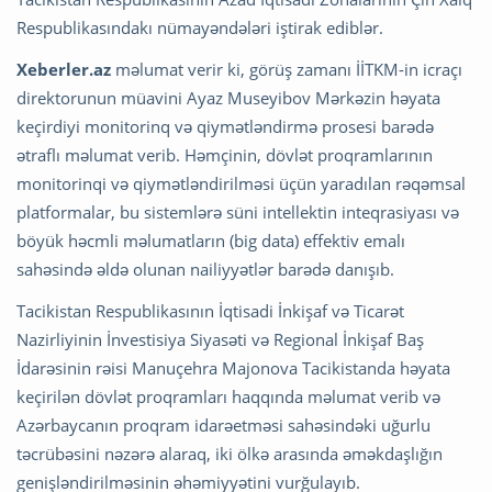
Respublikasındakı nümayəndələri iştirak ediblər.
Xeberler.az
məlumat verir ki, görüş zamanı İİTKM-in icraçı
direktorunun müavini Ayaz Museyibov Mərkəzin həyata
keçirdiyi monitorinq və qiymətləndirmə prosesi barədə
ətraflı məlumat verib. Həmçinin, dövlət proqramlarının
monitorinqi və qiymətləndirilməsi üçün yaradılan rəqəmsal
platformalar, bu sistemlərə süni intellektin inteqrasiyası və
böyük həcmli məlumatların (big data) effektiv emalı
sahəsində əldə olunan nailiyyətlər barədə danışıb.
Tacikistan Respublikasının İqtisadi İnkişaf və Ticarət
Nazirliyinin İnvestisiya Siyasəti və Regional İnkişaf Baş
İdarəsinin rəisi Manuçehra Majonova Tacikistanda həyata
keçirilən dövlət proqramları haqqında məlumat verib və
Azərbaycanın proqram idarəetməsi sahəsindəki uğurlu
təcrübəsini nəzərə alaraq, iki ölkə arasında əməkdaşlığın
genişləndirilməsinin əhəmiyyətini vurğulayıb.