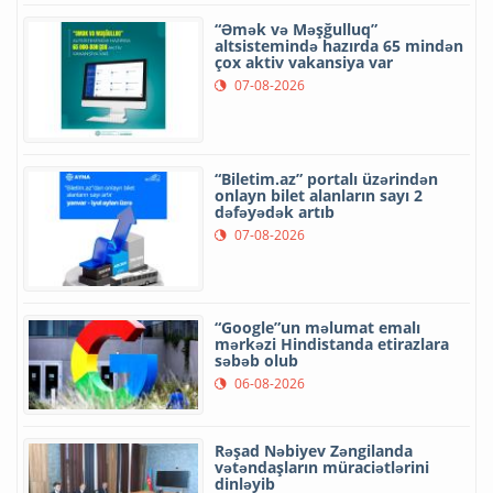
“Əmək və Məşğulluq”
altsistemində hazırda 65 mindən
çox aktiv vakansiya var
07-08-2026
“Biletim.az” portalı üzərindən
onlayn bilet alanların sayı 2
dəfəyədək artıb
07-08-2026
“Google”un məlumat emalı
mərkəzi Hindistanda etirazlara
səbəb olub
06-08-2026
Rəşad Nəbiyev Zəngilanda
vətəndaşların müraciətlərini
dinləyib