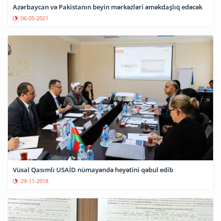
Azərbaycan və Pakistanın beyin mərkəzləri əməkdaşlıq edəcək
06-05-2021
Vüsal Qasımlı USAİD nümayəndə heyətini qəbul edib
29-11-2018