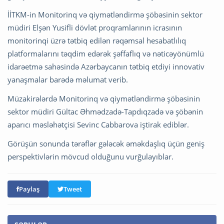
İİTKM-in Monitorinq və qiymətləndirmə şöbəsinin sektor
müdiri Elşən Yusifli dövlət proqramlarının icrasının
monitorinqi üzrə tətbiq edilən rəqəmsal hesabatlılıq
platformalarını təqdim edərək şəffaflıq və nəticəyönümlü
idarəetmə sahəsində Azərbaycanın tətbiq etdiyi innovativ
yanaşmalar barədə məlumat verib.
Müzakirələrdə Monitorinq və qiymətləndirmə şöbəsinin
sektor müdiri Gültac Əhmədzadə-Tapdıqzadə və şöbənin
aparıcı məsləhətçisi Sevinc Cabbarova iştirak ediblər.
Görüşün sonunda tərəflər gələcək əməkdaşlıq üçün geniş
perspektivlərin mövcud olduğunu vurğulayıblar.
Paylaş
Tweet