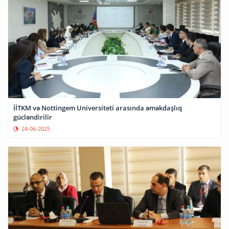
İİTKM və Nottingem Universiteti arasında əməkdaşlıq
gücləndirilir
24-06-2025