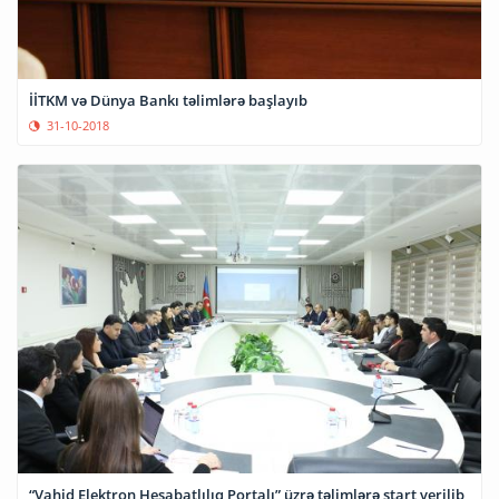
İİTKM və Dünya Bankı təlimlərə başlayıb
31-10-2018
“Vahid Elektron Hesabatlılıq Portalı” üzrə təlimlərə start verilib