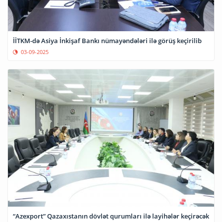
İİTKM-də Asiya İnkişaf Bankı nümayəndələri ilə görüş keçirilib
03-09-2025
“Azexport” Qazaxıstanın dövlət qurumları ilə layihələr keçirəcək