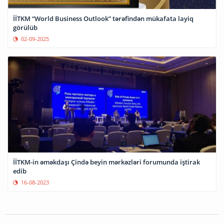
İİTKM “World Business Outlook” tərəfindən mükafata layiq
görülüb
02-09-2025
İİTKM-in əməkdaşı Çində beyin mərkəzləri forumunda iştirak
edib
16-08-2023