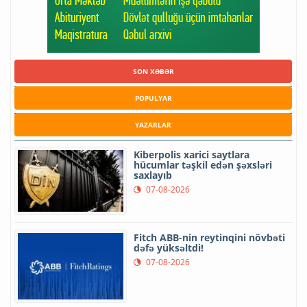
SON XƏBƏR
POPULYAR
YAZARLAR
Kiberpolis xarici saytlara
hücumlar təşkil edən şəxsləri
saxlayıb
07-08-2026
Fitch ABB-nin reytinqini növbəti
dəfə yüksəltdi!
07-08-2026