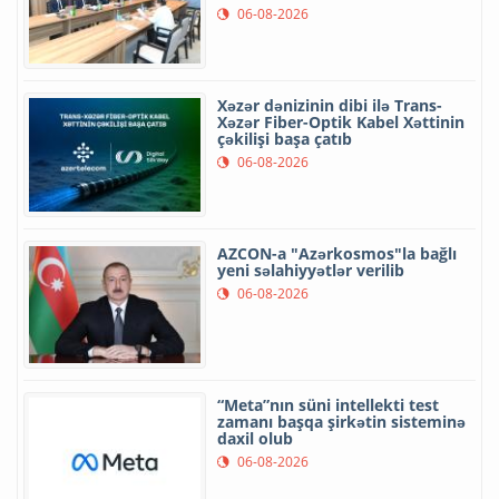
06-08-2026
Xəzər dənizinin dibi ilə Trans-
Xəzər Fiber-Optik Kabel Xəttinin
çəkilişi başa çatıb
06-08-2026
AZCON-a "Azərkosmos"la bağlı
yeni səlahiyyətlər verilib
06-08-2026
“Meta”nın süni intellekti test
zamanı başqa şirkətin sisteminə
daxil olub
06-08-2026