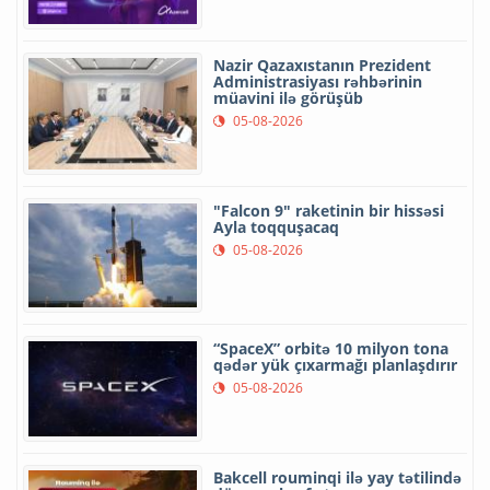
Nazir Qazaxıstanın Prezident
Administrasiyası rəhbərinin
müavini ilə görüşüb
05-08-2026
"Falcon 9" raketinin bir hissəsi
Ayla toqquşacaq
05-08-2026
“SpaceX” orbitə 10 milyon tona
qədər yük çıxarmağı planlaşdırır
05-08-2026
Bakcell rouminqi ilə yay tətilində