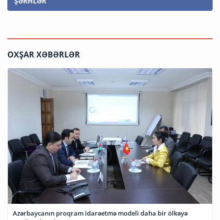
ŞƏRHLƏR
OXŞAR XƏBƏRLƏR
Azərbaycanın proqram idarəetmə modeli daha bir ölkəyə