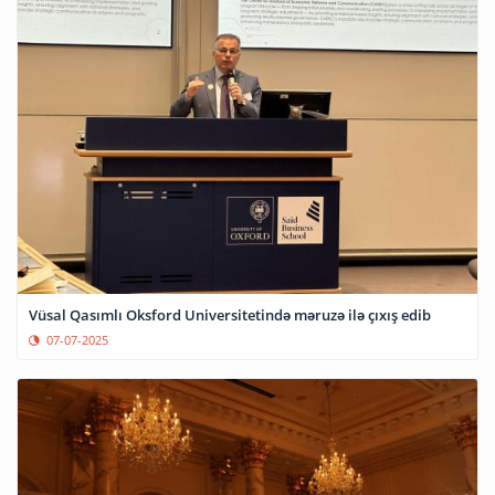
Vüsal Qasımlı Oksford Universitetində məruzə ilə çıxış edib
07-07-2025