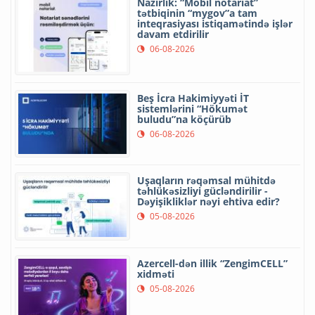
Nazirlik: “Mobil notariat”
tətbiqinin “mygov”a tam
inteqrasiyası istiqamətində işlər
davam etdirilir
06-08-2026
Beş İcra Hakimiyyəti İT
sistemlərini “Hökumət
buludu”na köçürüb
06-08-2026
Uşaqların rəqəmsal mühitdə
təhlükəsizliyi gücləndirilir -
Dəyişikliklər nəyi ehtiva edir?
05-08-2026
Azercell-dən illik “ZengimCELL”
xidməti
05-08-2026