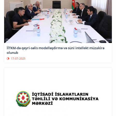
İİTKM-də qeyri-səlis modelləşdirmə və süni intellekt müzakirə
olunub
17-07-2025