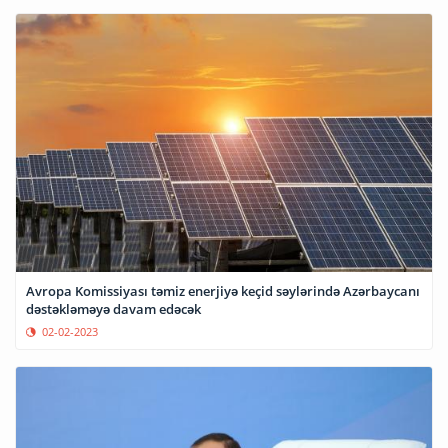
Avropa Komissiyası təmiz enerjiyə keçid səylərində Azərbaycanı
dəstəkləməyə davam edəcək
02-02-2023