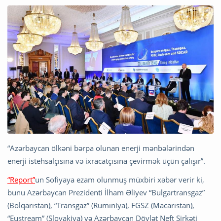
“Azərbaycan ölkəni bərpa olunan enerji mənbələrindən
enerji istehsalçısına və ixracatçısına çevirmək üçün çalışır”.
“Report”
un Sofiyaya ezam olunmuş müxbiri xəbər verir ki,
bunu Azərbaycan Prezidenti İlham Əliyev “Bulgartransgaz”
(Bolqarıstan), “Transgaz” (Rumıniya), FGSZ (Macarıstan),
“Eustream” (Slovakiya) və Azərbaycan Dövlət Neft Şirkəti