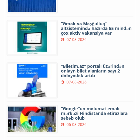
“Əmək və Məşğulluq”
altsistemində hazırda 65 mindən
çox aktiv vakansiya var
07-08-2026
“Biletim.az” portalı üzərindən
onlayn bilet alanların sayı 2
dəfəyədək artıb
07-08-2026
“Google”un məlumat emalı
mərkəzi Hindistanda etirazlara
səbəb olub
06-08-2026