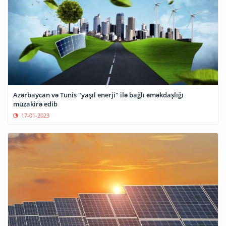
Azərbaycan və Tunis "yaşıl enerji" ilə bağlı əməkdaşlığı
müzakirə edib
17-01-2023