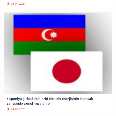
03-04-2021
Yaponiya şirkəti ilə hibrid elektrik enerjisinin istehsalı
sahəsində sənəd imzalanıb
24-06-2023