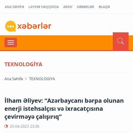
ANA SƏHİFƏ
LAYİHƏ HAQQINDA
ARXİV
XƏBƏRLƏR
ƏLAQƏ
TEXNOLOGİYA
Ana Səhifə
TEXNOLOGİYA
İlham Əliyev: “Azərbaycanı bərpa olunan
enerji istehsalçısı və ixracatçısına
çevirməyə çalışırıq”
25-04-2023
23:36