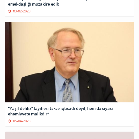
əməkdaşlığı müzakirə edib
03-02-2023
“Yaşıl dəhliz” layihəsi təkcə iqtisadi deyil, həm də siyasi
əhəmiyyətə malikdir”
05-04-2023