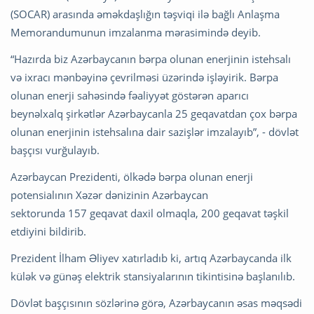
(SOCAR) arasında əməkdaşlığın təşviqi ilə bağlı Anlaşma
Memorandumunun imzalanma mərasimində deyib.
“Hazırda biz Azərbaycanın bərpa olunan enerjinin istehsalı
və ixracı mənbəyinə çevrilməsi üzərində işləyirik. Bərpa
olunan enerji sahəsində fəaliyyət göstərən aparıcı
beynəlxalq şirkətlər Azərbaycanla 25 geqavatdan çox bərpa
olunan enerjinin istehsalına dair sazişlər imzalayıb”, - dövlət
başçısı vurğulayıb.
Azərbaycan Prezidenti, ölkədə bərpa olunan enerji
potensialının Xəzər dənizinin Azərbaycan
sektorunda 157 geqavat daxil olmaqla, 200 geqavat təşkil
etdiyini bildirib.
Prezident İlham Əliyev xatırladıb ki, artıq Azərbaycanda ilk
külək və günəş elektrik stansiyalarının tikintisinə başlanılıb.
Dövlət başçısının sözlərinə görə, Azərbaycanın əsas məqsədi