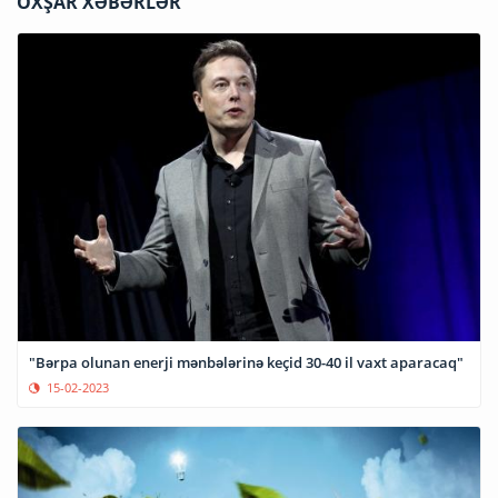
OXŞAR XƏBƏRLƏR
"Bərpa olunan enerji mənbələrinə keçid 30-40 il vaxt aparacaq"
15-02-2023