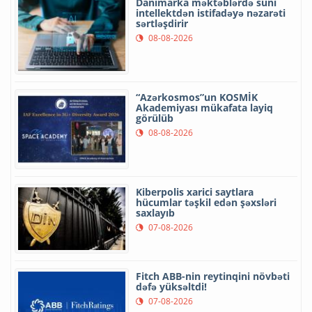
Danimarka məktəblərdə süni
intellektdən istifadəyə nəzarəti
sərtləşdirir
08-08-2026
“Azərkosmos”un KOSMİK
Akademiyası mükafata layiq
görülüb
08-08-2026
Kiberpolis xarici saytlara
hücumlar təşkil edən şəxsləri
saxlayıb
07-08-2026
Fitch ABB-nin reytinqini növbəti
dəfə yüksəltdi!
07-08-2026