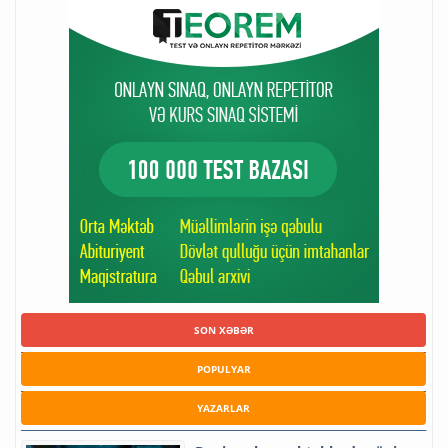
SON XƏBƏR
POPULYAR
YAZARLAR