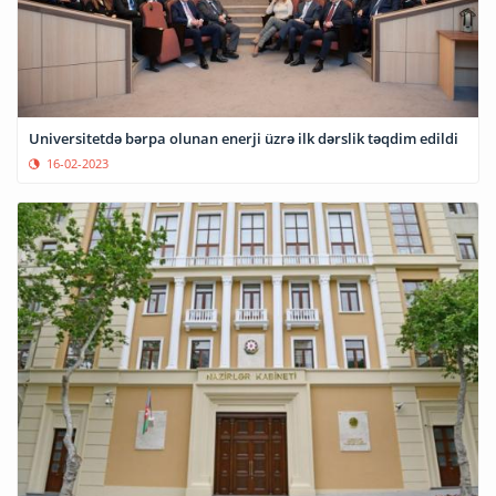
Universitetdə bərpa olunan enerji üzrə ilk dərslik təqdim edildi
16-02-2023