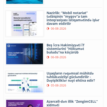
Nazirlik: “Mobil notariat”
tətbiqinin “mygov”a tam
inteqrasiyası istiqamətində işlər
davam etdirilir
06-08-2026
Beş İcra Hakimiyyəti İT
sistemlərini “Hökumət
buludu”na köçürüb
06-08-2026
Uşaqların rəqəmsal mühitdə
təhlükəsizliyi gücləndirilir -
Dəyişikliklər nəyi ehtiva edir?
05-08-2026
Azercell-dən illik “ZengimCELL”
xidməti