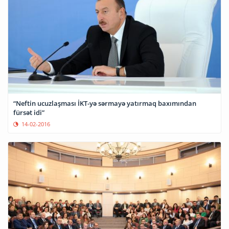
“Neftin ucuzlaşması İKT-yə sərmayə yatırmaq baxımından
fürsət idi”
14-02-2016