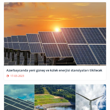
Azərbaycanda yeni günəş və külək enerjisi stansiyaları tikiləcək
17-03-2023