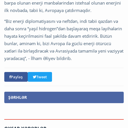
bərpa olunan enerji mənbələrindən istehsal olunan enerjini
ilk növbədə, təbii ki, Avropaya çatdırmaqdır.
“Biz enerji diplomatiyasını və neftdən, indi təbii qazdan və
daha sonra “yaşıl hidrogen”dən başlayaraq meqa layihələrin
həyata keçirilməsini fəal şəkildə davam etdiririk. Bütün
bunlar, əminəm ki, bizi Avropa ilə güclü enerji ötürücü
xətləri ilə birləşdirəcək və Avrasiyada tamamilə yeni vəziyyət
yaradacaq”, - İlham Əliyev bildirib.
Paylaş
Tweet
ŞƏRHLƏR