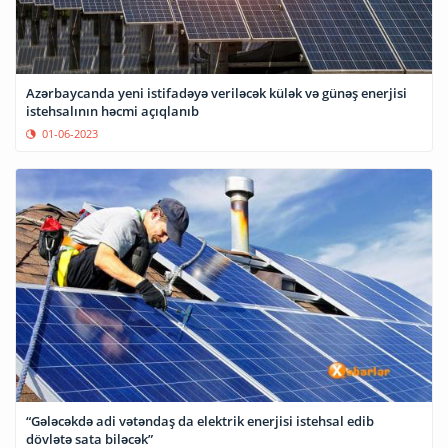
Azərbaycanda yeni istifadəyə veriləcək külək və günəş enerjisi
istehsalının həcmi açıqlanıb
01-06-2023
“Gələcəkdə adi vətəndaş da elektrik enerjisi istehsal edib
dövlətə sata biləcək”