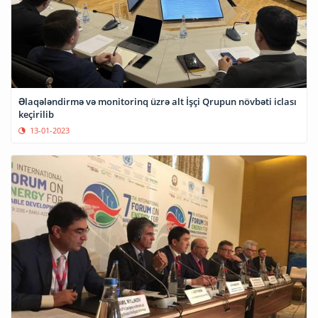
Əlaqələndirmə və monitorinq üzrə alt İşçi Qrupun növbəti iclası
keçirilib
13-01-2023