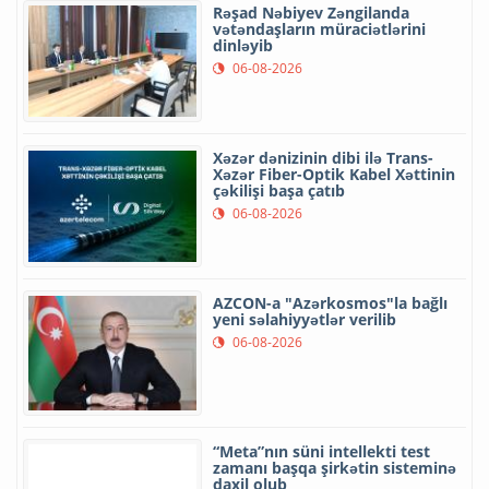
Rəşad Nəbiyev Zəngilanda
vətəndaşların müraciətlərini
dinləyib
06-08-2026
Xəzər dənizinin dibi ilə Trans-
Xəzər Fiber-Optik Kabel Xəttinin
çəkilişi başa çatıb
06-08-2026
AZCON-a "Azərkosmos"la bağlı
yeni səlahiyyətlər verilib
06-08-2026
“Meta”nın süni intellekti test
zamanı başqa şirkətin sisteminə
daxil olub