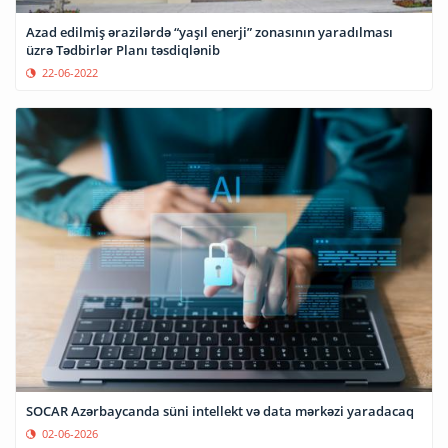
Azad edilmiş ərazilərdə “yaşıl enerji” zonasının yaradılması
üzrə Tədbirlər Planı təsdiqlənib
22-06-2022
SOCAR Azərbaycanda süni intellekt və data mərkəzi yaradacaq
02-06-2026