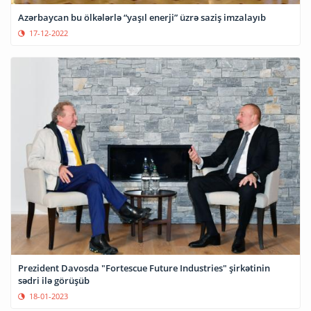
Azərbaycan bu ölkələrlə “yaşıl enerji” üzrə saziş imzalayıb
17-12-2022
Prezident Davosda "Fortescue Future Industries" şirkətinin
sədri ilə görüşüb
18-01-2023