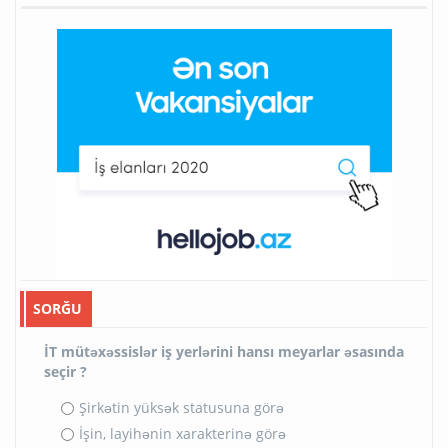
SORĞU
İT mütəxəssislər iş yerlərini hansı meyarlar əsasında
seçir ?
Şirkətin yüksək statusuna görə
İşin, layihənin xarakterinə görə