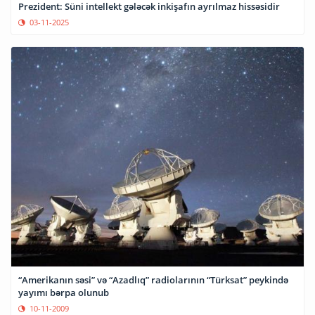
Prezident: Süni intellekt gələcək inkişafın ayrılmaz hissəsidir
03-11-2025
“Amerikanın səsi” və “Azadlıq” radiolarının “Türksat” peykində
yayımı bərpa olunub
10-11-2009