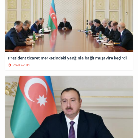
Prezident ticarət mərkəzindəki yanğınla bağlı müşavirə keçirdi
28-03-2019