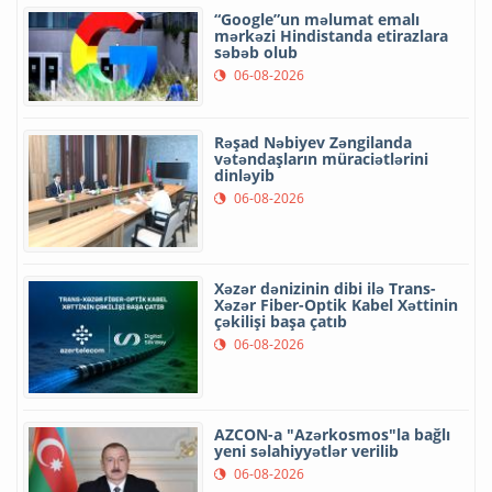
“Google”un məlumat emalı
mərkəzi Hindistanda etirazlara
səbəb olub
06-08-2026
Rəşad Nəbiyev Zəngilanda
vətəndaşların müraciətlərini
dinləyib
06-08-2026
Xəzər dənizinin dibi ilə Trans-
Xəzər Fiber-Optik Kabel Xəttinin
çəkilişi başa çatıb
06-08-2026
AZCON-a "Azərkosmos"la bağlı
yeni səlahiyyətlər verilib
06-08-2026