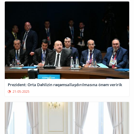
Prezident: Orta Dəhlizin rəqəmsallaşdırılmasına önəm veririk
21-05-2025