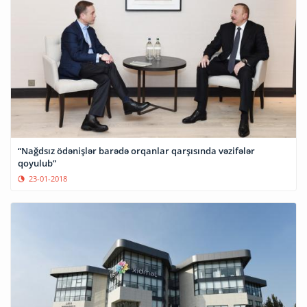
“Nağdsız ödənişlər barədə orqanlar qarşısında vəzifələr
qoyulub”
23-01-2018