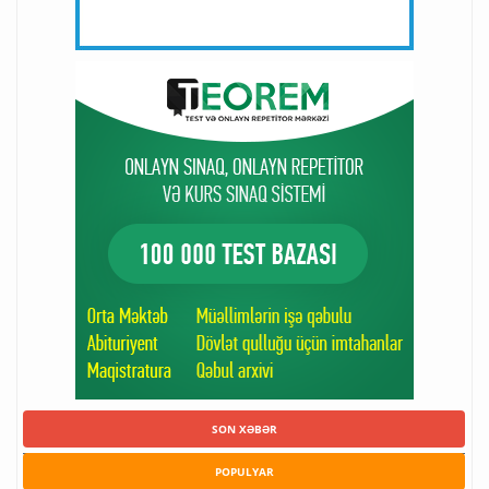
SON XƏBƏR
POPULYAR