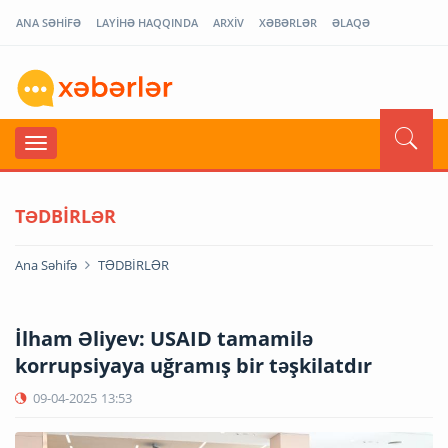
ANA SƏHİFƏ
LAYİHƏ HAQQINDA
ARXİV
XƏBƏRLƏR
ƏLAQƏ
TƏDBİRLƏR
Ana Səhifə
TƏDBİRLƏR
İlham Əliyev: USAID tamamilə
korrupsiyaya uğramış bir təşkilatdır
09-04-2025
13:53