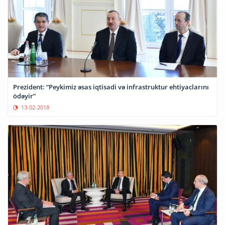
Prezident: “Peykimiz əsas iqtisadi və infrastruktur ehtiyaclarını
ödəyir”
13-02-2018