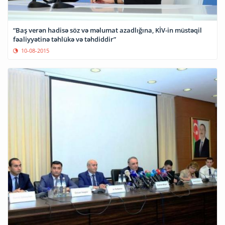
“Baş verən hadisə söz və məlumat azadlığına, KİV-in müstəqil
fəaliyyətinə təhlükə və təhdiddir”
10-08-2015