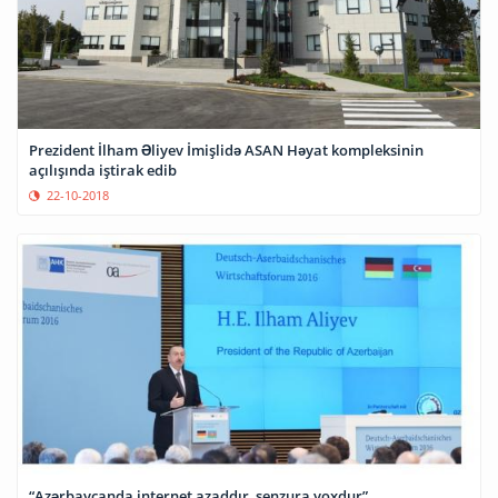
Prezident İlham Əliyev İmişlidə ASAN Həyat kompleksinin
açılışında iştirak edib
22-10-2018
“Azərbaycanda internet azaddır, senzura yoxdur”