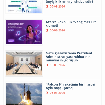
Dəyişikliklər nəyi ehtiva edir?
05-08-2026
Azercell-dən illik “ZengimCELL”
xidməti
05-08-2026
Nazir Qazaxıstanın Prezident
Administrasiyası rəhbərinin
müavini ilə görüşüb
05-08-2026
"Falcon 9" raketinin bir hissəsi
Ayla toqquşacaq
05-08-2026