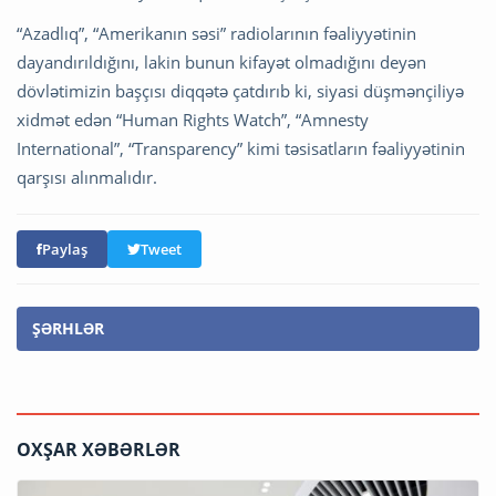
“Azadlıq”, “Amerikanın səsi” radiolarının fəaliyyətinin
dayandırıldığını, lakin bunun kifayət olmadığını deyən
dövlətimizin başçısı diqqətə çatdırıb ki, siyasi düşmənçiliyə
xidmət edən “Human Rights Watch”, “Amnesty
International”, “Transparency” kimi təsisatların fəaliyyətinin
qarşısı alınmalıdır.
Paylaş
Tweet
ŞƏRHLƏR
OXŞAR XƏBƏRLƏR