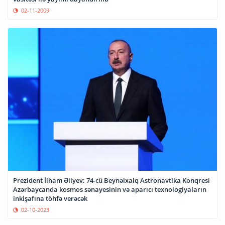
02-11-2009
Prezident İlham Əliyev: 74-cü Beynəlxalq Astronavtika Konqresi
Azərbaycanda kosmos sənayesinin və aparıcı texnologiyaların
inkişafına töhfə verəcək
02-10-2023