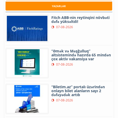
YAZARLAR
Fitch ABB-nin reytinqini növbəti
dəfə yüksəltdi!
07-08-2026
“Əmək və Məşğulluq”
altsistemində hazırda 65 mindən
çox aktiv vakansiya var
07-08-2026
“Biletim.az” portalı üzərindən
onlayn bilet alanların sayı 2
dəfəyədək artıb
07-08-2026