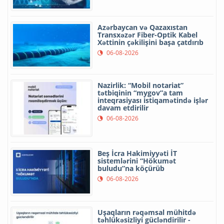
Azərbaycan və Qazaxıstan
Transxəzər Fiber-Optik Kabel
Xəttinin çəkilişini başa çatdırıb
06-08-2026
Nazirlik: “Mobil notariat”
tətbiqinin “mygov”a tam
inteqrasiyası istiqamətində işlər
davam etdirilir
06-08-2026
Beş İcra Hakimiyyəti İT
sistemlərini “Hökumət
buludu”na köçürüb
06-08-2026
Uşaqların rəqəmsal mühitdə
təhlükəsizliyi gücləndirilir -