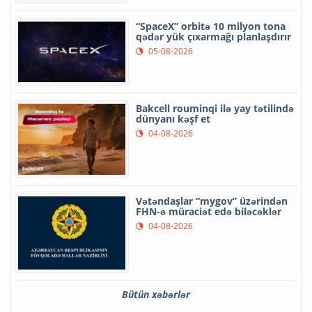
“SpaceX” orbitə 10 milyon tona
qədər yük çıxarmağı planlaşdırır
05-08-2026
Bakcell rouminqi ilə yay tətilində
dünyanı kəşf et
04-08-2026
Vətəndaşlar “mygov” üzərindən
FHN-ə müraciət edə biləcəklər
04-08-2026
Bütün xəbərlər