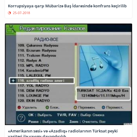
Korrupsiyaya qarşı Mübarizə Baş İdarəsində konfrans keçirilib
25-07-2018
«Amerikanın səsi» və «Azadlıq» radiolarının Türksat peyki
vasitəsi ilə yayımı dayandırılıb