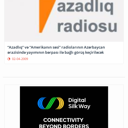
“Azadlıq” və “Amerikanın səsi” radiolarının Azərbaycan
ərazisində yayımının bərpası ilə bağlı görüş keçiriləcək
02-04-2009