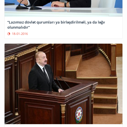
“Lazımsız dövlət qurumları ya birləşdirilməli, ya da ləğv
olunmalıdır”
18-01-2016