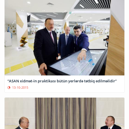
“ASAN xidmət-in praktikası bütün yerlərdə tətbiq edilməlidir”
13-10-2015