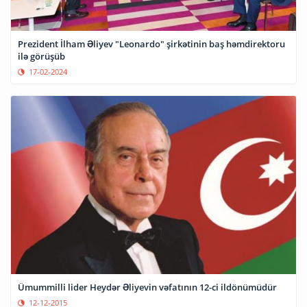
Prezident İlham Əliyev "Leonardo" şirkətinin baş həmdirektoru
ilə görüşüb
17-02-2024
Ümummilli lider Heydər Əliyevin vəfatının 12-ci ildönümüdür
12-12-2015