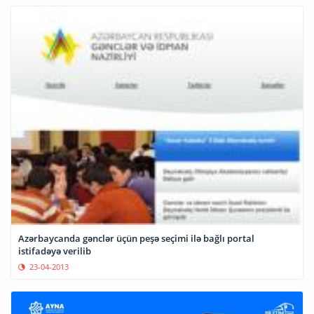
Azərbaycanda gənclər üçün peşə seçimi ilə bağlı portal
istifadəyə verilib
23-04-2013