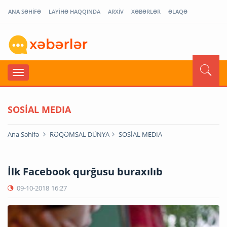
ANA SƏHİFƏ
LAYİHƏ HAQQINDA
ARXİV
XƏBƏRLƏR
ƏLAQƏ
SOSİAL MEDIA
Ana Səhifə
RƏQƏMSAL DÜNYA
SOSİAL MEDIA
İlk Facebook qurğusu buraxılıb
09-10-2018
16:27