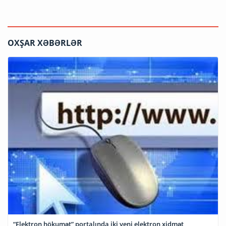
OXŞAR XƏBƏRLƏR
“Elektron hökumət” portalında iki yeni elektron xidmət