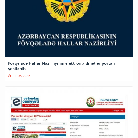
Fövqəladə Hallar Nazirliyinin elektron xidmətlər portalı
yenilənib
11-03-2025