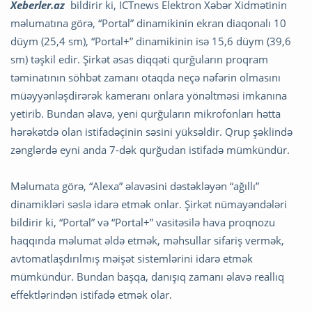
Xeberler.az
bildirir ki, ICTnews Elektron Xəbər Xidmətinin
məlumatına görə, “Portal” dinamikinin ekran diaqonalı 10
düym (25,4 sm), “Portal+” dinamikinin isə 15,6 düym (39,6
sm) təşkil edir. Şirkət əsas diqqəti qurğuların proqram
təminatının söhbət zamanı otaqda neçə nəfərin olmasını
müəyyənləşdirərək kameranı onlara yönəltməsi imkanına
yetirib. Bundan əlavə, yeni qurğuların mikrofonları hətta
hərəkətdə olan istifadəçinin səsini yüksəldir. Qrup şəklində
zənglərdə eyni anda 7-dək qurğudan istifadə mümkündür.
Məlumata görə, “Alexa” əlavəsini dəstəkləyən “ağıllı”
dinamikləri səslə idarə etmək onlar. Şirkət nümayəndələri
bildirir ki, “Portal” və “Portal+” vasitəsilə hava proqnozu
haqqında məlumat əldə etmək, məhsullar sifariş vermək,
avtomatlaşdırılmış məişət sistemlərini idarə etmək
mümkündür. Bundan başqa, danışıq zamanı əlavə reallıq
effektlərindən istifadə etmək olar.