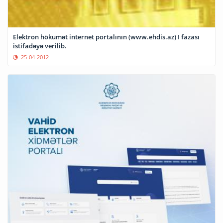
Elektron hökumət internet portalının (www.ehdis.az) I fazası
istifadəyə verilib.
25-04-2012