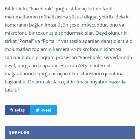
Bildirilir ki, “Facebook” qurğu istifadəçilərinin fərdi
məlumatlarının mühafizəsinə xüsusi diqqət yetirib. Belə ki,
kameranın bağlanılması üçün çexol mövcuddur, onu və
mikrofonu bir toxunuşla söndürmək olar. Qeyd olunur ki,
şirkət “Portal” və “Portal+” vasitəsilə aparılan danışıqlara aid
məlumatları toplamır, kamera və mikrofonun işləməsi
zamanı bütün proqram prosesləri “Facebook” serverlərində
deyil, qurğularda aparılır. Hazırda ABŞ-ın internet
mağazalarında qurğular üçün ilkin sifarişlərin qəbuluna
başlanılıb. Onların alıcılara çatdırılması noyabra nəzərdə
tutulur.
Paylaş
Tweet
ŞƏRHLƏR