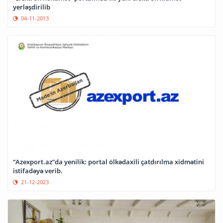
yerləşdirilib
04-11-2013
“Azexport.az”da yenilik: portal ölkədaxili çatdırılma xidmətini
istifadəyə verib.
21-12-2023