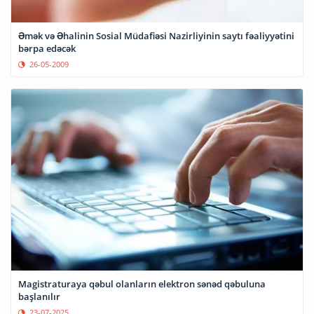
Əmək və Əhalinin Sosial Müdafiəsi Nazirliyinin saytı fəaliyyətini
bərpa edəcək
26-05-2009
Magistraturaya qəbul olanların elektron sənəd qəbuluna
başlanılır
23-07-2025