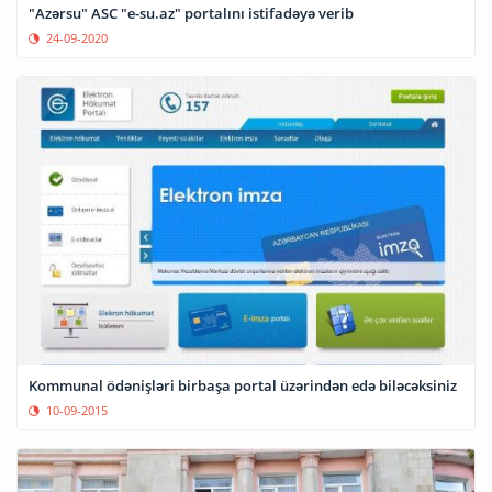
"Azərsu" ASC "e-su.az" portalını istifadəyə verib
24-09-2020
Kommunal ödənişləri birbaşa portal üzərindən edə biləcəksiniz
10-09-2015