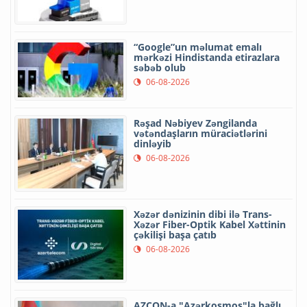
“Google”un məlumat emalı
mərkəzi Hindistanda etirazlara
səbəb olub
06-08-2026
Rəşad Nəbiyev Zəngilanda
vətəndaşların müraciətlərini
dinləyib
06-08-2026
Xəzər dənizinin dibi ilə Trans-
Xəzər Fiber-Optik Kabel Xəttinin
çəkilişi başa çatıb
06-08-2026
AZCON-a "Azərkosmos"la bağlı