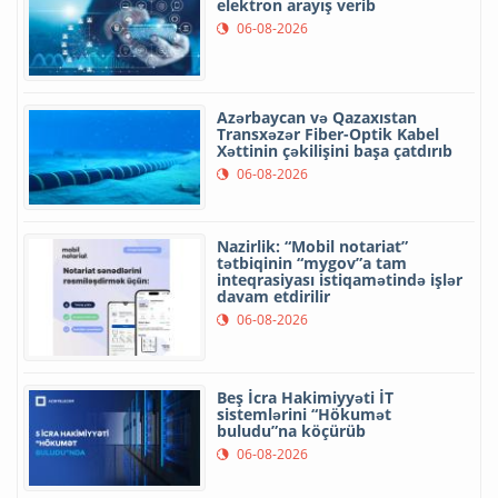
elektron arayış verib
06-08-2026
Azərbaycan və Qazaxıstan
Transxəzər Fiber-Optik Kabel
Xəttinin çəkilişini başa çatdırıb
06-08-2026
Nazirlik: “Mobil notariat”
tətbiqinin “mygov”a tam
inteqrasiyası istiqamətində işlər
davam etdirilir
06-08-2026
Beş İcra Hakimiyyəti İT
sistemlərini “Hökumət
buludu”na köçürüb
06-08-2026