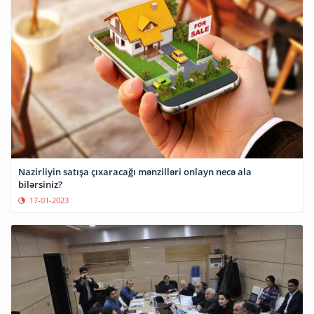
Nazirliyin satışa çıxaracağı mənzilləri onlayn necə ala
bilərsiniz?
17-01-2023