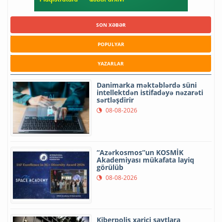
SON XƏBƏR
POPULYAR
YAZARLAR
Danimarka məktəblərdə süni
intellektdən istifadəyə nəzarəti
sərtləşdirir
08-08-2026
“Azərkosmos”un KOSMİK
Akademiyası mükafata layiq
görülüb
08-08-2026
Kiberpolis xarici saytlara