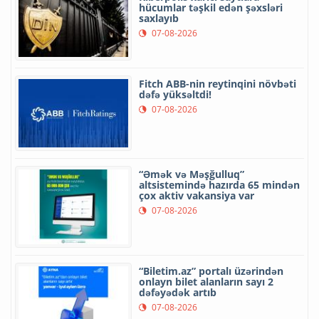
hücumlar təşkil edən şəxsləri
saxlayıb
07-08-2026
Fitch ABB-nin reytinqini növbəti
dəfə yüksəltdi!
07-08-2026
“Əmək və Məşğulluq”
altsistemində hazırda 65 mindən
çox aktiv vakansiya var
07-08-2026
“Biletim.az” portalı üzərindən
onlayn bilet alanların sayı 2
dəfəyədək artıb
07-08-2026