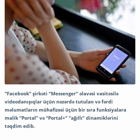
“Facebook” şirkəti “Messenger” əlavəsi vasitəsilə
videodanışıqlar üçün nəzərdə tutulan və fərdi
məlumatların mühafizəsi üçün bir sıra funksiyalara
malik “Portal” və “Portal+” “ağıllı” dinamiklərini
təqdim edib.