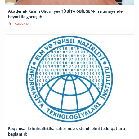
Akademik Rasim Əliquliyev TÜBİTAK-BİLGEM-in nümayəndə
heyəti ilə görüşüb
15-02-2020
Rəqəmsal kriminalistika sahəsində sistemli elmi tədqiqatlara
başlanılıb