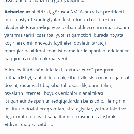
assistenti Liu Lianzhi ilə görüş keçirilib.
Xeberler.az
bildirir ki, görüşdə AMEA-nın vitse-prezidenti,
İnformasiya Texnologiyaları İnstitutunun baş direktoru
akademik Rasim Əliquliyev rəhbəri olduğu elmi müəssisənin
yaranma tarixi, əsas fəaliyyət istiqamətləri, burada həyata
keçirilən elmi-innovativ layihələr, dövlətin strateji
maraqlarına xidmət edən istiqamətlərdə aparılan tədqiqatlar
haqqında ətraflı məlumat verib.
Alim institutda süni intellekt, “data science”, proqram
mühəndisliyi, təbii dilin emalı, kiberfiziki sistemlər, rəqəmsal
dövlət, rəqəmsal tibb, kibertəhlükəsizlik, dərin təlim,
əşyaların interneti, böyük verilənlərin analitikası
istiqamətində aparılan tədqiqatlardan bəhs edib. Həmçinin
institutun dövlət proqramları, strategiyalar, yol xəritələri və
digər mühüm dövlət sənədlərinin icrasında fəal iştirak
etdiyini diqqətə çatdırıb.