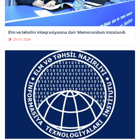
Elm və təhsilin inteqrasiyasına dair Memorandum imzalanıb
25-01-2024