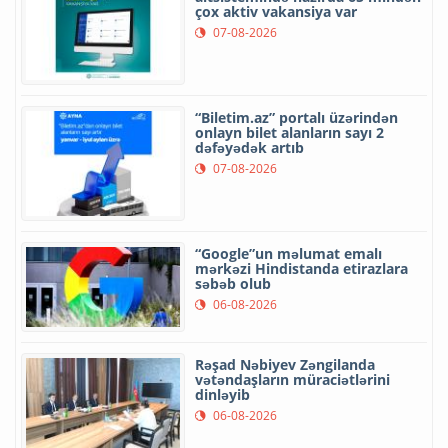
çox aktiv vakansiya var
07-08-2026
“Biletim.az” portalı üzərindən
onlayn bilet alanların sayı 2
dəfəyədək artıb
07-08-2026
“Google”un məlumat emalı
mərkəzi Hindistanda etirazlara
səbəb olub
06-08-2026
Rəşad Nəbiyev Zəngilanda
vətəndaşların müraciətlərini
dinləyib
06-08-2026