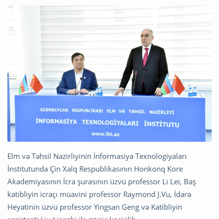
Elm və Təhsil Nazirliyinin İnformasiya Texnologiyaları
İnstitutunda Çin Xalq Respublikasının Honkonq Kore
Akademiyasının İcra şurasının üzvü professor Li Lei, Baş
katibliyin icraçı müavini professor Raymond J.Vu, İdarə
Heyətinin üzvü professor Yingsan Geng və Katibliyin