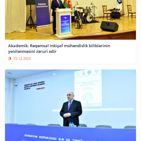
Akademik: Rəqəmsal inkişaf mühəndislik biliklərinin
yenilənməsini zəruri edir
15-12-2025