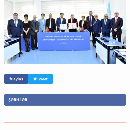
Paylaş
Tweet
ŞƏRHLƏR