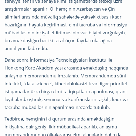
səhiyyə, təhsil və sənaye kimi istiqamətlərdə tətbiqi üzrə
araşdırmalar aparılır. O, həmçinin Azərbaycan və Çin
alimləri arasında müvafiq sahələrdə yüksəkixtisaslı kadr
hazırlığının həyata keçirilməsi, elmi təcrübə və informasiya
mübadiləsinin inkişaf etdirilməsinin vacibliyini vurğulayıb,
bu əməkdaşlığın hər iki tərəf üçün faydalı olacağına
əminliyini ifadə edib.
Daha sonra İnformasiya Texnologiyaları İnstitutu ilə
Honkonq Kore Akademiyası arasında əməkdaşlıq haqqında
anlaşma memorandumu imzalanıb. Memorandumda süni
intellekt, “data science”, kibertəhlükəsizlik və digər prioritet
istiqamətlər üzrə birgə elmi-tədqiqatların aparılması, qrant
layihələrdə iştirak, seminar və konfransların təşkili, kadr və
təcrübə mübadiləsinin aparılması nəzərdə tutulub.
Tədbirdə, həmçinin iki qurum arasında əməkdaşlığın
inkişafına dair geniş fikir mübadiləsi aparılıb, anlaşma
memorandumunun ölkələrarası elmi əlaqələrin daha da