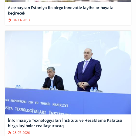
Azərbaycan Estoniya ilə birgə innovativ layihələr həyata
keçirəcək
01-11-2013
İnformasiya Texnologiyaları İnstitutu və Hesablama Palatası
birgə layihələr reallaşdıracaq
28-07-2026