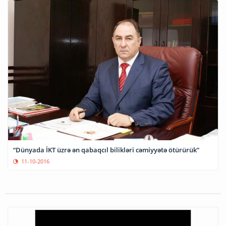
“Dünyada İKT üzrə ən qabaqcıl bilikləri cəmiyyətə ötürürük”
11-10-2016