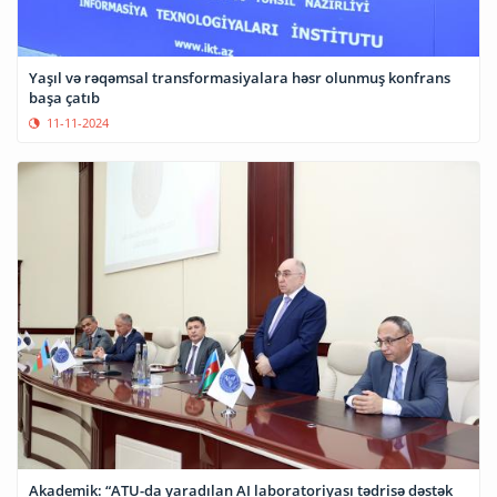
Yaşıl və rəqəmsal transformasiyalara həsr olunmuş konfrans
başa çatıb
11-11-2024
Akademik: “ATU-da yaradılan AI laboratoriyası tədrisə dəstək