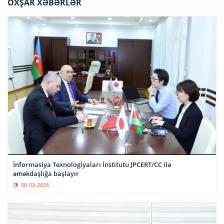
OXŞAR XƏBƏRLƏR
İnformasiya Texnologiyaları İnstitutu JPCERT/CC ilə
əməkdaşlığa başlayır
06-03-2026