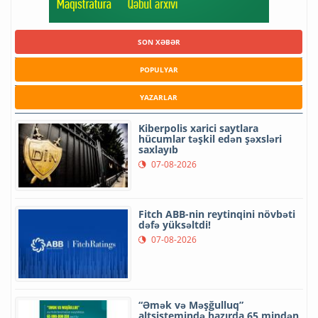
SON XƏBƏR
POPULYAR
YAZARLAR
Kiberpolis xarici saytlara
hücumlar təşkil edən şəxsləri
saxlayıb
07-08-2026
Fitch ABB-nin reytinqini növbəti
dəfə yüksəltdi!
07-08-2026
“Əmək və Məşğulluq”
altsistemində hazırda 65 mindən