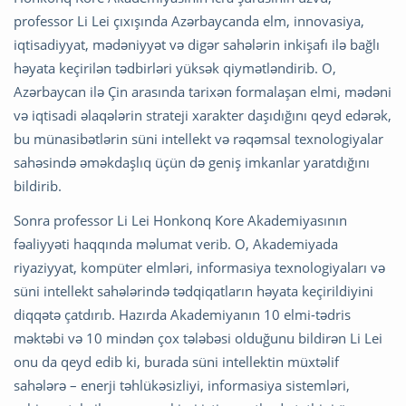
professor Li Lei çıxışında Azərbaycanda elm, innovasiya,
iqtisadiyyat, mədəniyyət və digər sahələrin inkişafı ilə bağlı
həyata keçirilən tədbirləri yüksək qiymətləndirib. O,
Azərbaycan ilə Çin arasında tarixən formalaşan elmi, mədəni
və iqtisadi əlaqələrin strateji xarakter daşıdığını qeyd edərək,
bu münasibətlərin süni intellekt və rəqəmsal texnologiyalar
sahəsində əməkdaşlıq üçün də geniş imkanlar yaratdığını
bildirib.
Sonra professor Li Lei Honkonq Kore Akademiyasının
fəaliyyəti haqqında məlumat verib. O, Akademiyada
riyaziyyat, kompüter elmləri, informasiya texnologiyaları və
süni intellekt sahələrində tədqiqatların həyata keçirildiyini
diqqətə çatdırıb. Hazırda Akademiyanın 10 elmi-tədris
məktəbi və 10 mindən çox tələbəsi olduğunu bildirən Li Lei
onu da qeyd edib ki, burada süni intellektin müxtəlif
sahələrə – enerji təhlükəsizliyi, informasiya sistemləri,