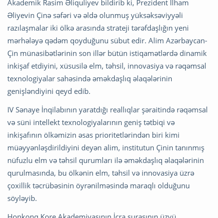
Akademik Rasim Əliquliyev bildirib ki, Prezident İlham
Əliyevin Çinə səfəri və əldə olunmuş yüksəksəviyyəli
razılaşmalar iki ölkə arasında strateji tərəfdaşlığın yeni
mərhələyə qədəm qoyduğunu sübut edir. Alim Azərbaycan-
Çin münasibətlərinin son illər bütün istiqamətlərdə dinamik
inkişaf etdiyini, xüsusilə elm, təhsil, innovasiya və rəqəmsal
texnologiyalar sahəsində əməkdaşlıq əlaqələrinin
genişləndiyini qeyd edib.
IV Sənaye İnqilabının yaratdığı reallıqlar şəraitində rəqəmsal
və süni intellekt texnologiyalarının geniş tətbiqi və
inkişafının ölkəmizin əsas prioritetlərindən biri kimi
müəyyənləşdirildiyini deyən alim, institutun Çinin tanınmış
nüfuzlu elm və təhsil qurumları ilə əməkdaşlıq əlaqələrinin
qurulmasında, bu ölkənin elm, təhsil və innovasiya üzrə
çoxillik təcrübəsinin öyrənilməsində maraqlı olduğunu
söyləyib.
Honkonq Kore Akademiyasının İcra şurasının üzvü,