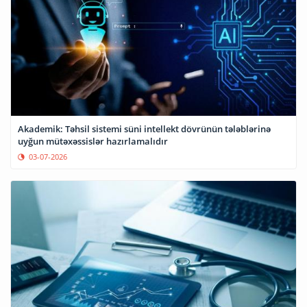
Akademik: Təhsil sistemi süni intellekt dövrünün tələblərinə
uyğun mütəxəssislər hazırlamalıdır
03-07-2026