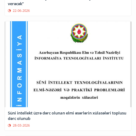
verəcək”
22-06-2026
Süni intellekt üzrə dərc olunan elmi əsərlərin xülasələri toplusu
dərc olunub
28-03-2026