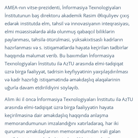
AMEA-nın vitse-prezidenti, İnformasiya Texnologiyaları
İnstitutunun baş direktoru akademik Rasim Əliquliyev çıxış
edərək institutda elm, təhsil və innovasiyanın inteqrasiyası,
elmi müəssisələrdə əldə olunmuş qabaqcıl biliklərin
paylanması, təhsilə ötürülməsi, yüksəkixtisaslı kadrların
hazırlanması və s. istiqamətlərdə həyata keçirilən tədbirlər
haqqında məlumat verib. Bu baxımdan İnformasiya
Texnologiyaları İnstitutu ilə AzTU arasında elmi-tədqiqat
üzrə birgə fəaliyyət, tədrisin keyfiyyətinin yaxşılaşdırılması
və kadr hazırlığı istiqamətində əməkdaşlıq əlaqələrinin
uğurla davam etdirildiyini söyləyib.
Alim iki il öncə İnformasiya Texnologiyaları İnstitutu ilə AzTU
arasında elmi-tədqiqat üzrə birgə fəaliyyətin həyata
keçirilməsinə dair əməkdaşlıq haqqında anlaşma
memorandumunun imzalandığını xatırladaraq, hər iki
qurumun əməkdaşlarının memorandumdan irəli gələn