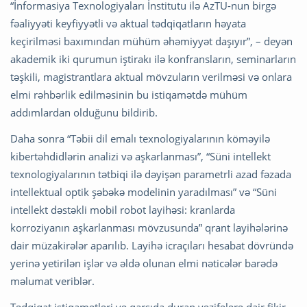
“İnformasiya Texnologiyaları İnstitutu ilə AzTU-nun birgə
fəaliyyəti keyfiyyətli və aktual tədqiqatların həyata
keçirilməsi baxımından mühüm əhəmiyyət daşıyır”, – deyən
akademik iki qurumun iştirakı ilə konfransların, seminarların
təşkili, magistrantlara aktual mövzuların verilməsi və onlara
elmi rəhbərlik edilməsinin bu istiqamətdə mühüm
addımlardan olduğunu bildirib.
Daha sonra “Təbii dil emalı texnologiyalarının köməyilə
kibertəhdidlərin analizi və aşkarlanması”, “Süni intellekt
texnologiyalarının tətbiqi ilə dəyişən parametrli azad fəzada
intellektual optik şəbəkə modelinin yaradılması” və “Süni
intellekt dəstəkli mobil robot layihəsi: kranlarda
korroziyanın aşkarlanması mövzusunda” qrant layihələrinə
dair müzakirələr aparılıb. Layihə icraçıları hesabat dövründə
yerinə yetirilən işlər və əldə olunan elmi nəticələr barədə
məlumat veriblər.
Tədqiqat istiqamətləri və qarşıda duran vəzifələrə dair fikir