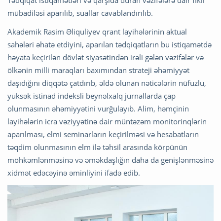
mübadiləsi aparılıb, suallar cavablandırılıb.
Akademik Rasim Əliquliyev qrant layihələrinin aktual
sahələri əhatə etdiyini, aparılan tədqiqatların bu istiqamətdə
həyata keçirilən dövlət siyasətindən irəli gələn vəzifələr və
ölkənin milli maraqları baxımından strateji əhəmiyyət
daşıdığını diqqətə çatdırıb, əldə olunan nəticələrin nüfuzlu,
yüksək istinad indeksli beynəlxalq jurnallarda çap
olunmasının əhəmiyyətini vurğulayıb. Alim, həmçinin
layihələrin icra vəziyyətinə dair müntəzəm monitorinqlərin
aparılması, elmi seminarların keçirilməsi və hesabatların
təqdim olunmasının elm ilə təhsil arasında körpünün
möhkəmlənməsinə və əməkdaşlığın daha da genişlənməsinə
xidmət edəcəyinə əminliyini ifadə edib.