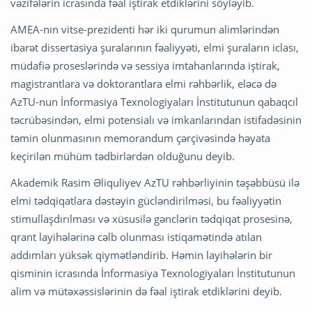
vəzifələrin icrasında fəal iştirak etdiklərini söyləyib.
AMEA-nın vitse-prezidenti hər iki qurumun alimlərindən
ibarət dissertasiya şuralarının fəaliyyəti, elmi şuraların iclası,
müdafiə proseslərində və sessiya imtahanlarında iştirak,
magistrantlara və doktorantlara elmi rəhbərlik, eləcə də
AzTU-nun İnformasiya Texnologiyaları İnstitutunun qabaqcıl
təcrübəsindən, elmi potensialı və imkanlarından istifadəsinin
təmin olunmasının memorandum çərçivəsində həyata
keçirilən mühüm tədbirlərdən olduğunu deyib.
Akademik Rasim Əliquliyev AzTU rəhbərliyinin təşəbbüsü ilə
elmi tədqiqatlara dəstəyin gücləndirilməsi, bu fəaliyyətin
stimullaşdırılması və xüsusilə gənclərin tədqiqat prosesinə,
qrant layihələrinə cəlb olunması istiqamətində atılan
addımları yüksək qiymətləndirib. Həmin layihələrin bir
qisminin icrasında İnformasiya Texnologiyaları İnstitutunun
alim və mütəxəssislərinin də fəal iştirak etdiklərini deyib.