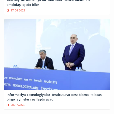
Azərbaycan Almaniya ilə tibbi informatika sahəsində
əməkdaşlıq edə bilər
17-04-2023
İnformasiya Texnologiyaları İnstitutu və Hesablama Palatası
birgə layihələr reallaşdıracaq
28-07-2026