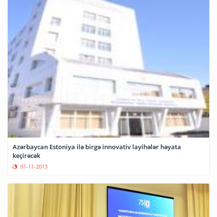
Azərbaycan Estoniya ilə birgə innovativ layihələr həyata
keçirəcək
01-11-2013