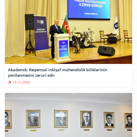
Akademik: Rəqəmsal inkişaf mühəndislik biliklərinin
yenilənməsini zəruri edir
15-12-2025