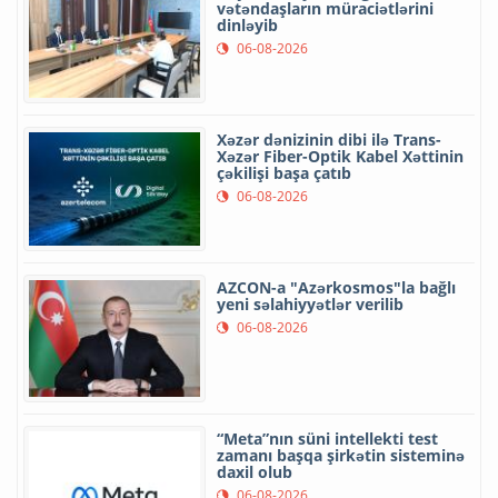
vətəndaşların müraciətlərini
dinləyib
06-08-2026
Xəzər dənizinin dibi ilə Trans-
Xəzər Fiber-Optik Kabel Xəttinin
çəkilişi başa çatıb
06-08-2026
AZCON-a "Azərkosmos"la bağlı
yeni səlahiyyətlər verilib
06-08-2026
“Meta”nın süni intellekti test
zamanı başqa şirkətin sisteminə
daxil olub
06-08-2026