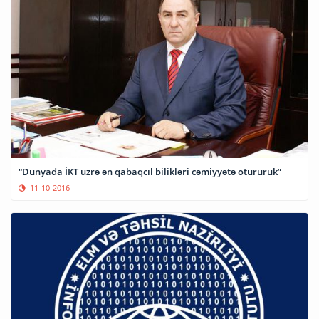
“Dünyada İKT üzrə ən qabaqcıl bilikləri cəmiyyətə ötürürük”
11-10-2016