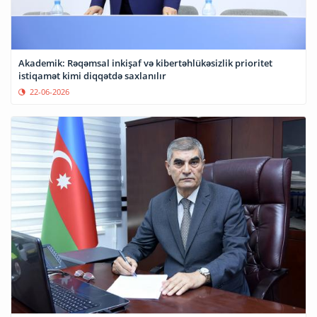
Akademik: Rəqəmsal inkişaf və kibertəhlükəsizlik prioritet
istiqamət kimi diqqətdə saxlanılır
22-06-2026