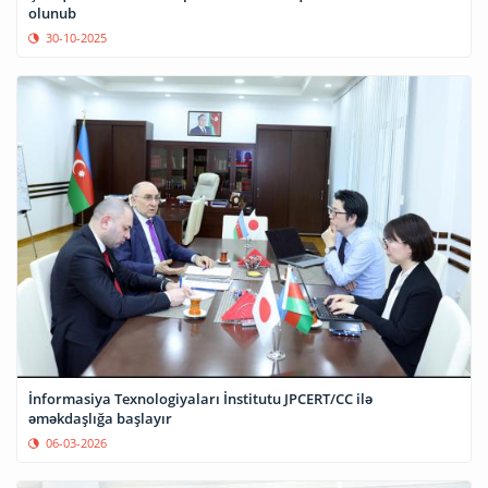
olunub
30-10-2025
İnformasiya Texnologiyaları İnstitutu JPCERT/CC ilə
əməkdaşlığa başlayır
06-03-2026