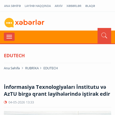
ANA SƏHİFƏ
LAYİHƏ HAQQINDA
ARXİV
XƏBƏRLƏR
ƏLAQƏ
EDUTECH
Ana Səhifə
RUBRİKA
EDUTECH
İnformasiya Texnologiyaları İnstitutu və
AzTU birgə qrant layihələrində iştirak edir
04-05-2026
13:33