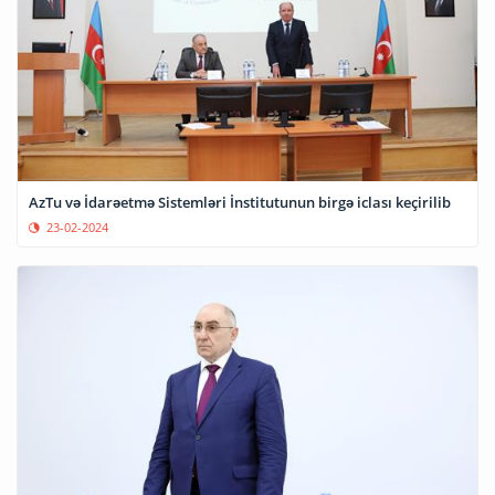
AzTu və İdarəetmə Sistemləri İnstitutunun birgə iclası keçirilib
23-02-2024