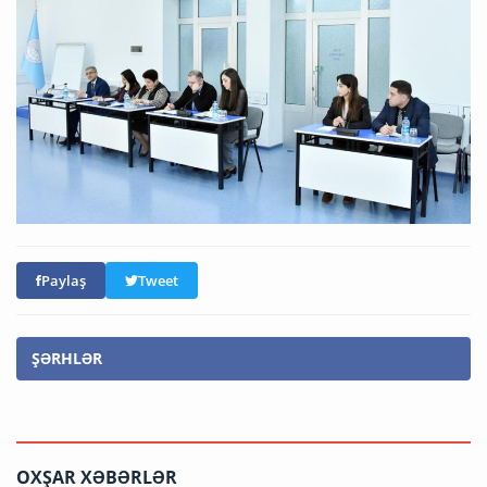
Paylaş
Tweet
ŞƏRHLƏR
OXŞAR XƏBƏRLƏR