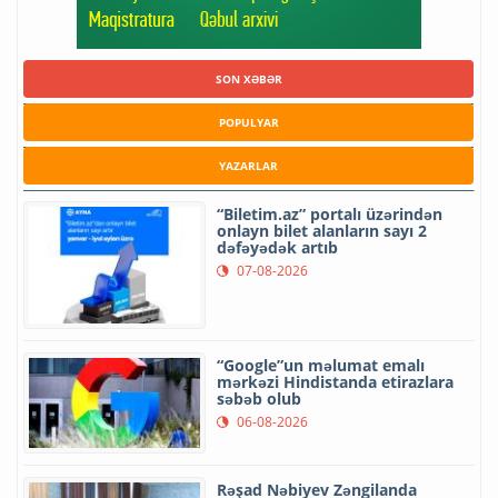
SON XƏBƏR
POPULYAR
YAZARLAR
“Biletim.az” portalı üzərindən
onlayn bilet alanların sayı 2
dəfəyədək artıb
07-08-2026
“Google”un məlumat emalı
mərkəzi Hindistanda etirazlara
səbəb olub
06-08-2026
Rəşad Nəbiyev Zəngilanda