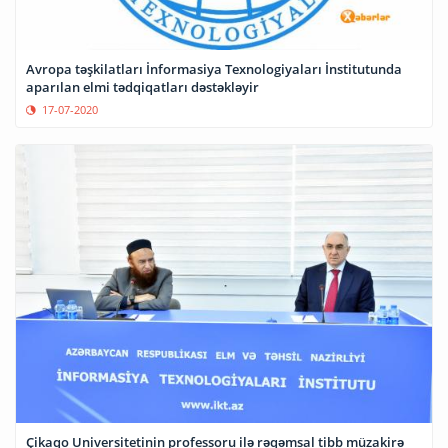
Avropa təşkilatları İnformasiya Texnologiyaları İnstitutunda
aparılan elmi tədqiqatları dəstəkləyir
17-07-2020
Çikaqo Universitetinin professoru ilə rəqəmsal tibb müzakirə