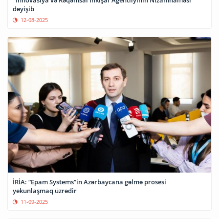
"İnnovasiya və Rəqəmsal İnkişaf Agentliyinin Nizamnaməsi"
dəyişib
12-08-2025
İRİA: “Epam Systems”in Azərbaycana gəlmə prosesi
yekunlaşmaq üzrədir
11-09-2025