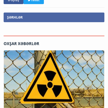
ŞƏRHLƏR
OXŞAR XƏBƏRLƏR