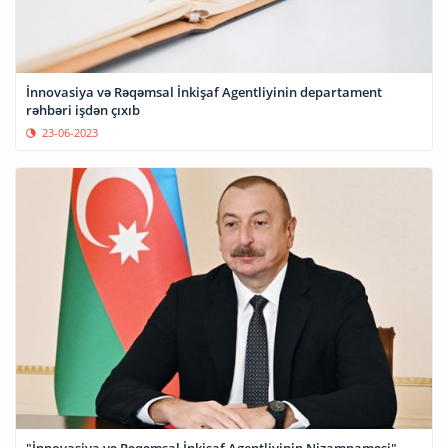
İnnovasiya və Rəqəmsal İnkişaf Agentliyinin departament
rəhbəri işdən çıxıb
23-06-2023