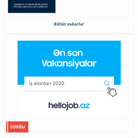
Bütün xəbərlər
SORĞU