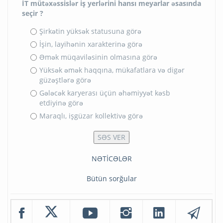
İT mütəxəssislər iş yerlərini hansı meyarlar əsasında
seçir ?
Şirkətin yüksək statusuna görə
İşin, layihənin xarakterinə görə
Əmək müqaviləsinin olmasına görə
Yüksək əmək haqqına, mükafatlara və digər
güzəştlərə görə
Gələcək karyerası üçün əhəmiyyət kəsb
etdiyinə görə
Maraqlı, işgüzar kollektivə görə
NƏTİCƏLƏR
Bütün sorğular