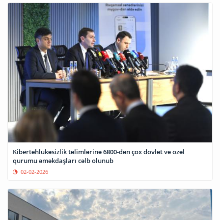
Kibertəhlükəsizlik təlimlərinə 6800-dən çox dövlət və özəl
qurumu əməkdaşları cəlb olunub
02-02-2026