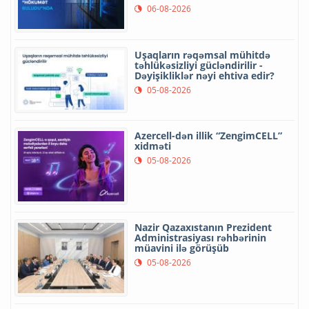
06-08-2026
Uşaqların rəqəmsal mühitdə
təhlükəsizliyi gücləndirilir -
Dəyişikliklər nəyi ehtiva edir?
05-08-2026
Azercell-dən illik “ZengimCELL”
xidməti
05-08-2026
Nazir Qazaxıstanın Prezident
Administrasiyası rəhbərinin
müavini ilə görüşüb
05-08-2026