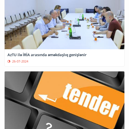
AzTU ilə İRİA arasında əməkdaşlıq genişlənir
26-07-2024