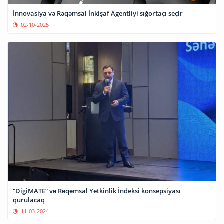
İnnovasiya və Rəqəmsal İnkişaf Agentliyi sığortaçı seçir
02-10-2025
“DigiMATE” və Rəqəmsal Yetkinlik İndeksi konsepsiyası
qurulacaq
11-03-2024