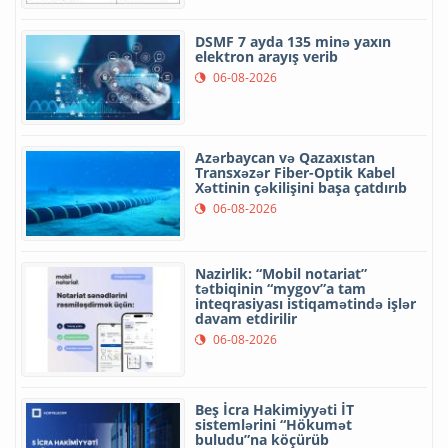
DSMF 7 ayda 135 minə yaxın
elektron arayış verib
06-08-2026
Azərbaycan və Qazaxıstan
Transxəzər Fiber-Optik Kabel
Xəttinin çəkilişini başa çatdırıb
06-08-2026
Nazirlik: “Mobil notariat”
tətbiqinin “mygov”a tam
inteqrasiyası istiqamətində işlər
davam etdirilir
06-08-2026
Beş İcra Hakimiyyəti İT
sistemlərini “Hökumət
buludu”na köçürüb