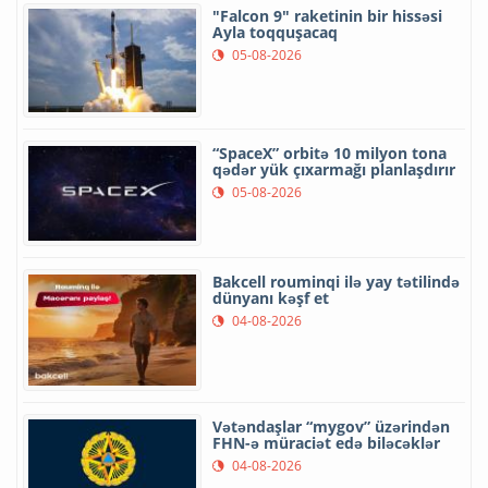
"Falcon 9" raketinin bir hissəsi
Ayla toqquşacaq
05-08-2026
“SpaceX” orbitə 10 milyon tona
qədər yük çıxarmağı planlaşdırır
05-08-2026
Bakcell rouminqi ilə yay tətilində
dünyanı kəşf et
04-08-2026
Vətəndaşlar “mygov” üzərindən
FHN-ə müraciət edə biləcəklər
04-08-2026