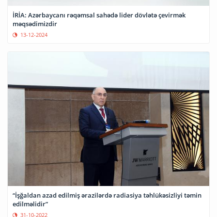
İRİA: Azərbaycanı rəqəmsal sahədə lider dövlətə çevirmək
məqsədimizdir
13-12-2024
“İşğaldan azad edilmiş ərazilərdə radiasiya təhlükəsizliyi təmin
edilməlidir”
31-10-2022