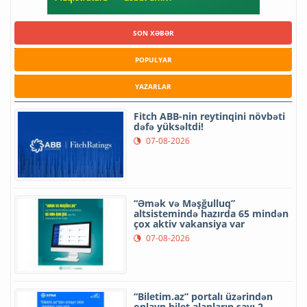
SON XƏBƏR
POPULYAR
YAZARLAR
Fitch ABB-nin reytinqini növbəti
dəfə yüksəltdi!
07-08-2026
“Əmək və Məşğulluq”
altsistemində hazırda 65 mindən
çox aktiv vakansiya var
07-08-2026
“Biletim.az” portalı üzərindən
onlayn bilet alanların sayı 2