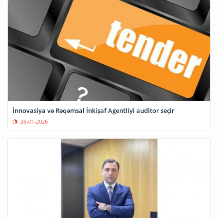
İnnovasiya və Rəqəmsal İnkişaf Agentliyi auditor seçir
26-01-2026