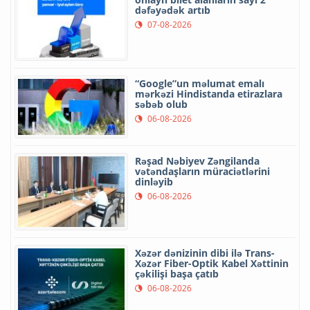
dəfəyədək artıb
07-08-2026
“Google”un məlumat emalı
mərkəzi Hindistanda etirazlara
səbəb olub
06-08-2026
Rəşad Nəbiyev Zəngilanda
vətəndaşların müraciətlərini
dinləyib
06-08-2026
Xəzər dənizinin dibi ilə Trans-
Xəzər Fiber-Optik Kabel Xəttinin
çəkilişi başa çatıb
06-08-2026