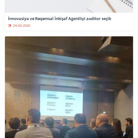
İnnovasiya və Rəqəmsal İnkişaf Agentliyi auditor seçib
24-04-2026