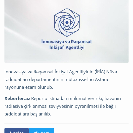
İnnovasiya və Rəqəmsal İnkişaf Agentliyinin (İRİA) Nüvə
tədqiqatları departamentinin mütəxəssisləri Astara
rayonuna ezam olunub.
Xeberler.az
Reporta istinadən məlumat verir ki, havanın
radiasiya çirklənməsi səviyyəsinin öyrənilməsi ilə bağlı
tədqiqatlara başlanılıb.
Paylaş
Tweet