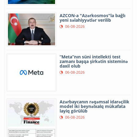
AZCON-a "Azərkosmos"la bağlı
yeni səlahiyyətlər verilib
06-08-2026
“Meta”nın süni intellekti test
zamanı başqa şirkətin sisteminə
daxil olub
06-08-2026
Azərbaycanın rəqəmsal idarəçilik
model iki beynəlxalq mükafata
layiq görülüb
06-08-2026