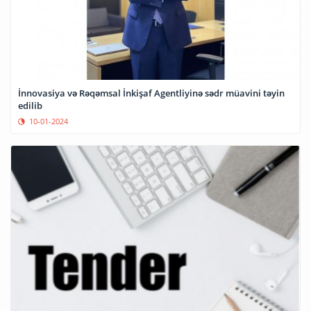
İnnovasiya və Rəqəmsal İnkişaf Agentliyinə sədr müavini təyin
edilib
10-01-2024