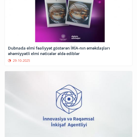
Dubnada elmi fəaliyyət göstərən İRİA-nın əməkdaşları
əhəmiyyətli elmi nəticələr əldə ediblər
29-10-2025