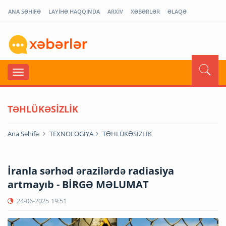
ANA SƏHİFƏ
LAYİHƏ HAQQINDA
ARXİV
XƏBƏRLƏR
ƏLAQƏ
TƏHLÜKƏSİZLİK
Ana Səhifə
TEXNOLOGİYA
TƏHLÜKƏSİZLİK
İranla sərhəd ərazilərdə radiasiya
artmayıb - BİRGƏ MƏLUMAT
24-06-2025
19:51