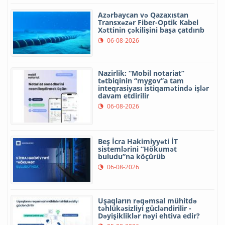
Azərbaycan və Qazaxıstan
Transxəzər Fiber-Optik Kabel
Xəttinin çəkilişini başa çatdırıb
06-08-2026
Nazirlik: “Mobil notariat”
tətbiqinin “mygov”a tam
inteqrasiyası istiqamətində işlər
davam etdirilir
06-08-2026
Beş İcra Hakimiyyəti İT
sistemlərini “Hökumət
buludu”na köçürüb
06-08-2026
Uşaqların rəqəmsal mühitdə
təhlükəsizliyi gücləndirilir -
Dəyişikliklər nəyi ehtiva edir?