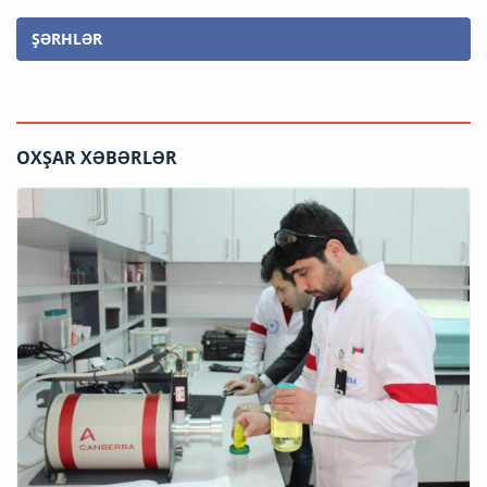
ŞƏRHLƏR
OXŞAR XƏBƏRLƏR