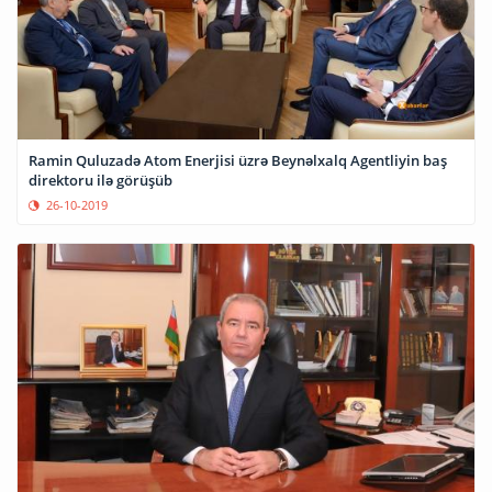
Ramin Quluzadə Atom Enerjisi üzrə Beynəlxalq Agentliyin baş
direktoru ilə görüşüb
26-10-2019