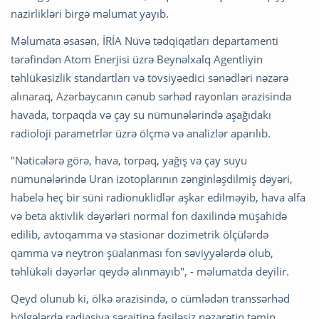
nazirlikləri birgə məlumat yayıb.
Məlumata əsasən, İRİA Nüvə tədqiqatları departamenti
tərəfindən Atom Enerjisi üzrə Beynəlxalq Agentliyin
təhlükəsizlik standartları və tövsiyəedici sənədləri nəzərə
alınaraq, Azərbaycanın cənub sərhəd rayonları ərazisində
havada, torpaqda və çay su nümunələrində aşağıdakı
radioloji parametrlər üzrə ölçmə və analizlər aparılıb.
"Nəticələrə görə, hava, torpaq, yağış və çay suyu
nümunələrində Uran izotoplarının zənginləşdilmiş dəyəri,
habelə heç bir süni radionuklidlər aşkar edilməyib, hava alfa
və beta aktivlik dəyərləri normal fon daxilində müşahidə
edilib, avtoqamma və stasionar dozimetrik ölçülərdə
qamma və neytron şüalanması fon səviyyələrdə olub,
təhlükəli dəyərlər qeydə alınmayıb", - məlumatda deyilir.
Qeyd olunub ki, ölkə ərazisində, o cümlədən transsərhəd
bölgələrdə radiasiya şəraitinə fasiləsiz nəzarətin təmin