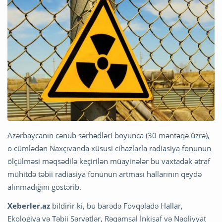
Azərbaycanın cənub sərhədləri boyunca (30 məntəqə üzrə),
o cümlədən Naxçıvanda xüsusi cihazlarla radiasiya fonunun
ölçülməsi məqsədilə keçirilən müayinələr bu vaxtadək ətraf
mühitdə təbii radiasiya fonunun artması hallarının qeydə
alınmadığını göstərib.
Xeberler.az
bildirir ki, bu barədə Fövqəladə Hallar,
Ekologiya və Təbii Sərvətlər, Rəqəmsal İnkişaf və Nəqliyyat