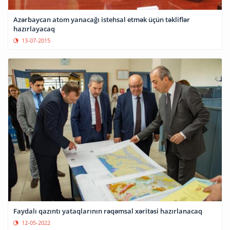
Azərbaycan atom yanacağı istehsal etmək üçün təkliflər
hazırlayacaq
13-07-2015
Faydalı qazıntı yataqlarının rəqəmsal xəritəsi hazırlanacaq
12-05-2022