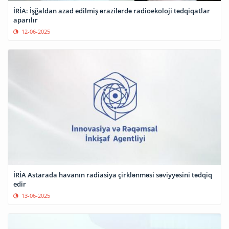
İRİA: İşğaldan azad edilmiş ərazilərdə radioekoloji tədqiqatlar
aparılır
12-06-2025
İRİA Astarada havanın radiasiya çirklənməsi səviyyəsini tədqiq
edir
13-06-2025