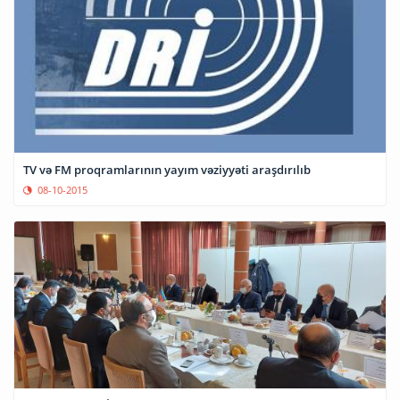
TV və FM proqramlarının yayım vəziyyəti araşdırılıb
08-10-2015