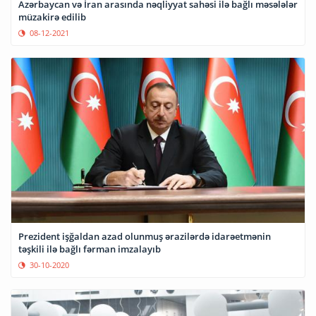
Azərbaycan və İran arasında nəqliyyat sahəsi ilə bağlı məsələlər
müzakirə edilib
08-12-2021
Prezident işğaldan azad olunmuş ərazilərdə idarəetmənin
təşkili ilə bağlı fərman imzalayıb
30-10-2020