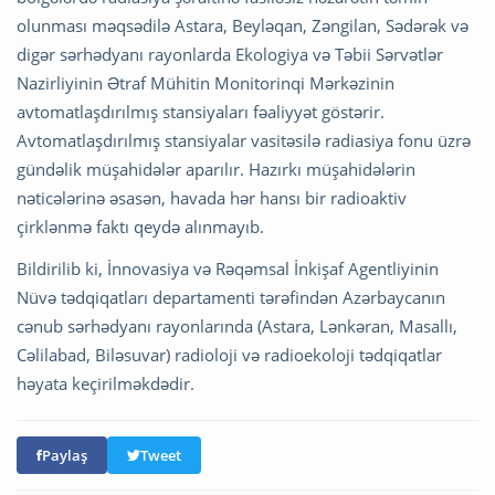
olunması məqsədilə Astara, Beyləqan, Zəngilan, Sədərək və
digər sərhədyanı rayonlarda Ekologiya və Təbii Sərvətlər
Nazirliyinin Ətraf Mühitin Monitorinqi Mərkəzinin
avtomatlaşdırılmış stansiyaları fəaliyyət göstərir.
Avtomatlaşdırılmış stansiyalar vasitəsilə radiasiya fonu üzrə
gündəlik müşahidələr aparılır. Hazırkı müşahidələrin
nəticələrinə əsasən, havada hər hansı bir radioaktiv
çirklənmə faktı qeydə alınmayıb.
Bildirilib ki, İnnovasiya və Rəqəmsal İnkişaf Agentliyinin
Nüvə tədqiqatları departamenti tərəfindən Azərbaycanın
cənub sərhədyanı rayonlarında (Astara, Lənkəran, Masallı,
Cəlilabad, Biləsuvar) radioloji və radioekoloji tədqiqatlar
həyata keçirilməkdədir.
Paylaş
Tweet