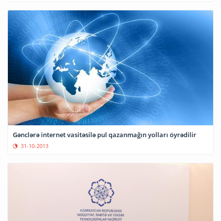
Gənclərə internet vasitəsilə pul qazanmağın yolları öyrədilir
31-10-2013