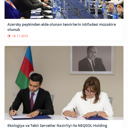
Azersky peykindən əldə olunan təsvirlərin istifadəsi müzakirə
olunub
18-11-2015
Ekologiya və Təbii Sərvətlər Nazirliyi ilə NEQSOL Holding