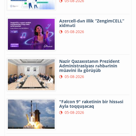
05-08-2026
Azercell-dən illik “ZengimCELL”
xidməti
05-08-2026
Nazir Qazaxıstanın Prezident
Administrasiyası rəhbərinin
müavini ilə görüşüb
05-08-2026
"Falcon 9" raketinin bir hissəsi
Ayla toqquşacaq
05-08-2026