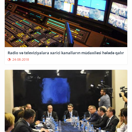
Radio və televiziyalara xarici kanalların müdaxiləsi hələdə qalır
24-08-2018