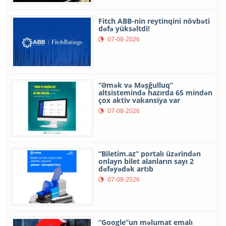
Fitch ABB-nin reytinqini növbəti
dəfə yüksəltdi!
07-08-2026
“Əmək və Məşğulluq”
altsistemində hazırda 65 mindən
çox aktiv vakansiya var
07-08-2026
“Biletim.az” portalı üzərindən
onlayn bilet alanların sayı 2
dəfəyədək artıb
07-08-2026
“Google”un məlumat emalı