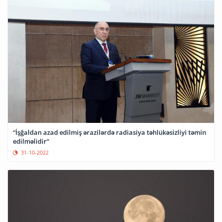
“İşğaldan azad edilmiş ərazilərdə radiasiya təhlükəsizliyi təmin
edilməlidir”
31-10-2022