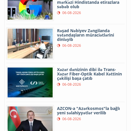
mərkəzi Hindistanda etirazlara
səbəb olub
06-08-2026
Rəşad Nəbiyev Zəngilanda
vətəndaşların müraciətlərini
dinləyib
06-08-2026
Xəzər dənizinin dibi ilə Trans-
Xəzər Fiber-Optik Kabel Xəttinin
çəkilişi başa çatıb
06-08-2026
AZCON-a "Azərkosmos"la bağlı
yeni səlahiyyətlər verilib
06-08-2026