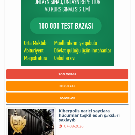
SON XƏBƏR
POPULYAR
YAZARLAR
Kiberpolis xarici saytlara
hücumlar təşkil edən şəxsləri
saxlayıb
07-08-2026