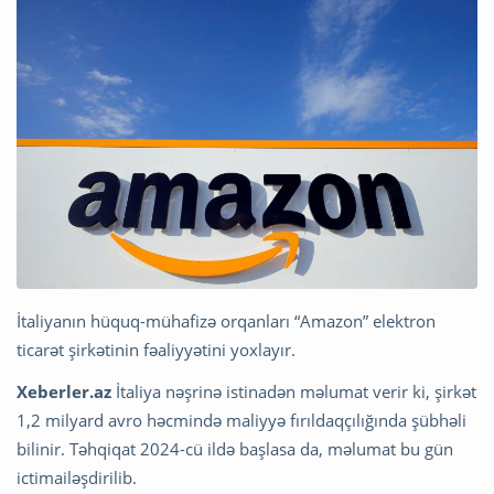
İtaliyanın hüquq-mühafizə orqanları “Amazon” elektron
ticarət şirkətinin fəaliyyətini yoxlayır.
Xeberler.az
İtaliya nəşrinə istinadən məlumat verir ki, şirkət
1,2 milyard avro həcmində maliyyə fırıldaqçılığında şübhəli
bilinir. Təhqiqat 2024-cü ildə başlasa da, məlumat bu gün
ictimailəşdirilib.