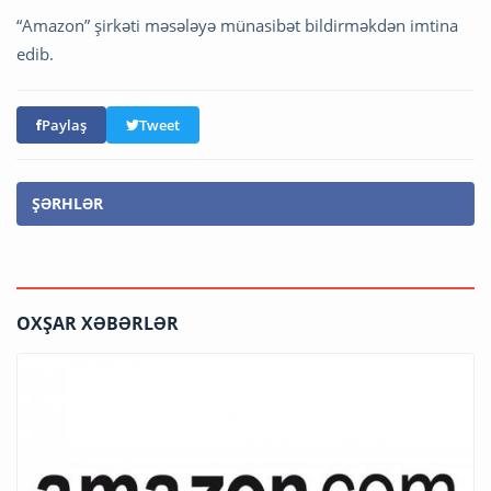
“Amazon” şirkəti məsələyə münasibət bildirməkdən imtina
edib.
Paylaş
Tweet
ŞƏRHLƏR
OXŞAR XƏBƏRLƏR