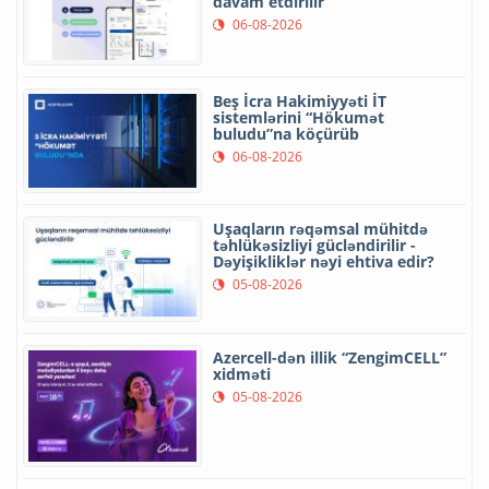
davam etdirilir
06-08-2026
Beş İcra Hakimiyyəti İT
sistemlərini “Hökumət
buludu”na köçürüb
06-08-2026
Uşaqların rəqəmsal mühitdə
təhlükəsizliyi gücləndirilir -
Dəyişikliklər nəyi ehtiva edir?
05-08-2026
Azercell-dən illik “ZengimCELL”
xidməti
05-08-2026