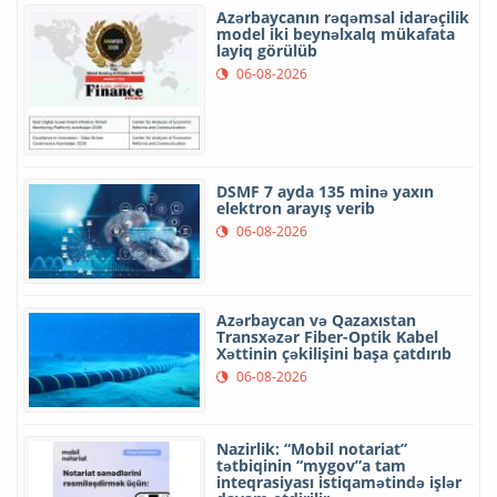
Azərbaycanın rəqəmsal idarəçilik
model iki beynəlxalq mükafata
layiq görülüb
06-08-2026
DSMF 7 ayda 135 minə yaxın
elektron arayış verib
06-08-2026
Azərbaycan və Qazaxıstan
Transxəzər Fiber-Optik Kabel
Xəttinin çəkilişini başa çatdırıb
06-08-2026
Nazirlik: “Mobil notariat”
tətbiqinin “mygov”a tam
inteqrasiyası istiqamətində işlər