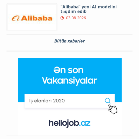
“Alibaba” yeni AI modelini
təqdim edib
03-08-2026
Bütün xəbərlər