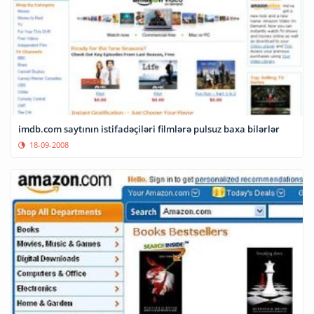
imdb.com saytının istifadəçiləri filmlərə pulsuz baxa bilərlər
18-09-2008