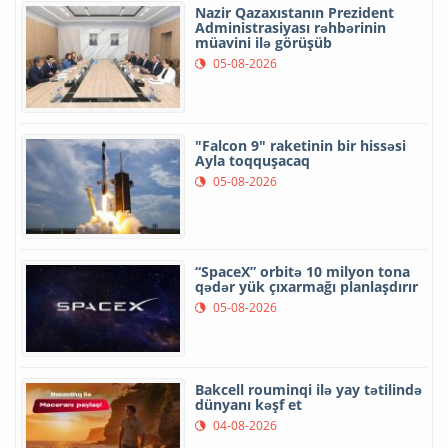
Nazir Qazaxıstanın Prezident
Administrasiyası rəhbərinin
müavini ilə görüşüb
05-08-2026
"Falcon 9" raketinin bir hissəsi
Ayla toqquşacaq
05-08-2026
“SpaceX” orbitə 10 milyon tona
qədər yük çıxarmağı planlaşdırır
05-08-2026
Bakcell rouminqi ilə yay tətilində
dünyanı kəşf et
04-08-2026