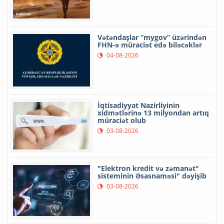
Vətəndaşlar “mygov” üzərindən
FHN-ə müraciət edə biləcəklər
04-08-2026
İqtisadiyyat Nazirliyinin
xidmətlərinə 13 milyondan artıq
müraciət olub
03-08-2026
"Elektron kredit və zəmanət"
sisteminin Əsasnaməsi" dəyişib
03-08-2026