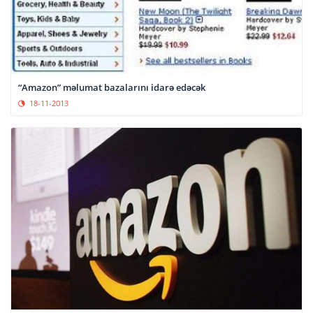
“Amazon” məlumat bazalarını idarə edəcək
18-11-2013