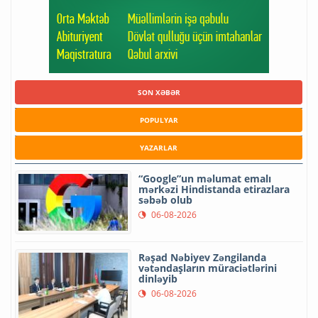
SON XƏBƏR
POPULYAR
YAZARLAR
“Google”un məlumat emalı
mərkəzi Hindistanda etirazlara
səbəb olub
06-08-2026
Rəşad Nəbiyev Zəngilanda
vətəndaşların müraciətlərini
dinləyib
06-08-2026