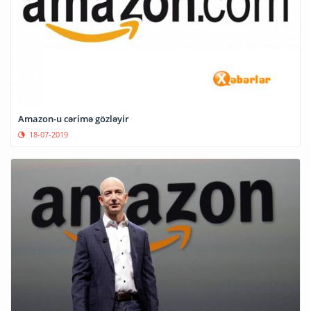
Amazon-u cərimə gözləyir
18-07-2019