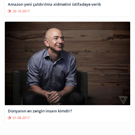
Amazon yeni çatdırılma xidmətini istifadəyə verib
26-10-2017
Dünyanın ən zəngin insanı kimdir?
01-08-2017