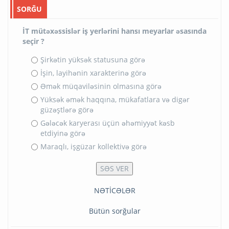
SORĞU
İT mütəxəssislər iş yerlərini hansı meyarlar əsasında
seçir ?
Şirkətin yüksək statusuna görə
İşin, layihənin xarakterinə görə
Əmək müqaviləsinin olmasına görə
Yüksək əmək haqqına, mükafatlara və digər
güzəştlərə görə
Gələcək karyerası üçün əhəmiyyət kəsb
etdiyinə görə
Maraqlı, işgüzar kollektivə görə
NƏTİCƏLƏR
Bütün sorğular