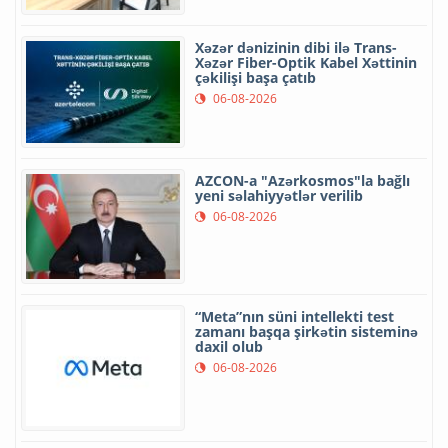
Xəzər dənizinin dibi ilə Trans-
Xəzər Fiber-Optik Kabel Xəttinin
çəkilişi başa çatıb
06-08-2026
AZCON-a "Azərkosmos"la bağlı
yeni səlahiyyətlər verilib
06-08-2026
“Meta”nın süni intellekti test
zamanı başqa şirkətin sisteminə
daxil olub
06-08-2026