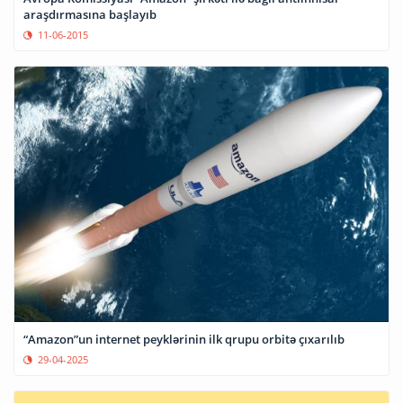
araşdırmasına başlayıb
11-06-2015
“Amazon”un internet peyklərinin ilk qrupu orbitə çıxarılıb
29-04-2025