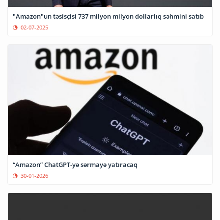
"Amazon"un təsisçisi 737 milyon milyon dollarlıq səhmini satıb
02-07-2025
“Amazon” ChatGPT-yə sərmayə yatıracaq
30-01-2026