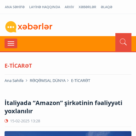
ANA SƏHİFƏ
LAYİHƏ HAQQINDA
ARXİV
XƏBƏRLƏR
ƏLAQƏ
E-TİCARƏT
Ana Səhifə
RƏQƏMSAL DÜNYA
E-TİCARƏT
İtaliyada “Amazon” şirkətinin fəaliyyəti
yoxlanılır
15-02-2025
13:28