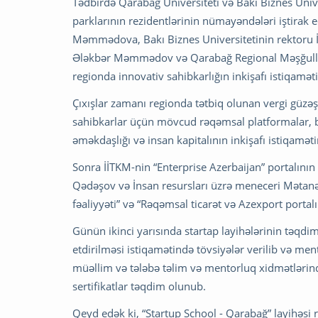
Tədbirdə Qarabağ Universiteti və Bakı Biznes Unive
parklarının rezidentlərinin nümayəndələri iştirak 
Məmmədova, Bakı Biznes Universitetinin rektoru İ
Ələkbər Məmmədov və Qarabağ Regional Məşğulluq
regionda innovativ sahibkarlığın inkişafı istiqamət
Çıxışlar zamanı regionda tətbiq olunan vergi güzəş
sahibkarlar üçün mövcud rəqəmsal platformalar, be
əməkdaşlığı və insan kapitalının inkişafı istiqaməti
Sonra İİTKM-nin “Enterprise Azerbaijan” portalının
Qədəşov və İnsan resursları üzrə meneceri Mətanə
fəaliyyəti” və “Rəqəmsal ticarət və Azexport portalı
Günün ikinci yarısında startap layihələrinin təqdim
etdirilməsi istiqamətində tövsiyələr verilib və men
müəllim və tələbə təlim və mentorluq xidmətlərind
sertifikatlar təqdim olunub.
Qeyd edək ki, “Startup School - Qarabağ” layihəsi 