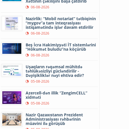
Xəttinin çəkilişini başa çatdırıb
06-08-2026
Nazirlik: “Mobil notariat” tətbiqinin
“mygov”a tam inteqrasiyası
istiqamətində işlər davam etdirilir
06-08-2026
Beş İcra Hakimiyyəti İT sistemlərini
“Hökumət buludu”na köçürüb
06-08-2026
Uşaqların rəqəmsal mühitdə
təhlükəsizliyi gücləndirilir -
Dəyişikliklər nəyi ehtiva edir?
05-08-2026
Azercell-dən illik “ZengimCELL”
xidməti
05-08-2026
Nazir Qazaxıstanın Prezident
Administrasiyası rəhbərinin
müavini ilə görüşüb