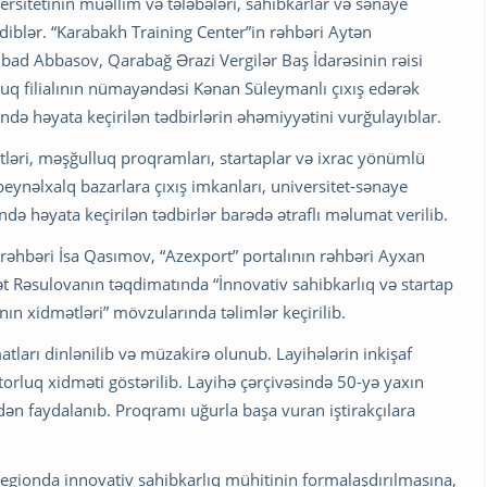
rsitetinin müəllim və tələbələri, sahibkarlar və sənaye
ediblər. “Karabakh Training Center”in rəhbəri Aytən
bad Abbasov, Qarabağ Ərazi Vergilər Baş İdarəsinin rəisi
 filialının nümayəndəsi Kənan Süleymanlı çıxış edərək
ində həyata keçirilən tədbirlərin əhəmiyyətini vurğulayıblar.
tləri, məşğulluq proqramları, startaplar və ixrac yönümlü
ynəlxalq bazarlara çıxış imkanları, universitet-sənaye
ndə həyata keçirilən tədbirlər barədə ətraflı məlumat verilib.
 rəhbəri İsa Qasımov, “Azexport” portalının rəhbəri Ayxan
t Rəsulovanın təqdimatında “İnnovativ sahibkarlıq və startap
nın xidmətləri” mövzularında təlimlər keçirilib.
atları dinlənilib və müzakirə olunub. Layihələrin inkişaf
torluq xidməti göstərilib. Layihə çərçivəsində 50-yə yaxın
ən faydalanıb. Proqramı uğurla başa vuran iştirakçılara
regionda innovativ sahibkarlıq mühitinin formalaşdırılmasına,