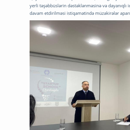
yerli təşəbbüslərin dəstəklənməsinə və dayanıqlı i
davam etdirilməsi istiqamətində müzakirələr aparıl