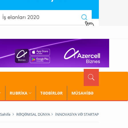
RUBRİKA
TƏDBİRLƏR
MÜSAHİBƏ
Səhifə
RƏQƏMSAL DÜNYA
İNNOVASİYA VƏ STARTAP