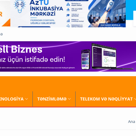
QƏ
XNOLOGİYA
TƏNZİMLƏMƏ
TELEKOM VƏ NƏQLİYYAT
Ana 