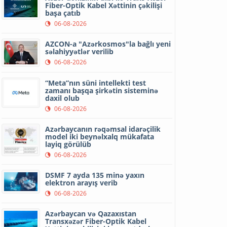
Fiber-Optik Kabel Xəttinin çəkilişi
başa çatıb
06-08-2026
AZCON-a "Azərkosmos"la bağlı yeni
səlahiyyətlər verilib
06-08-2026
“Meta”nın süni intellekti test
zamanı başqa şirkətin sisteminə
daxil olub
06-08-2026
Azərbaycanın rəqəmsal idarəçilik
model iki beynəlxalq mükafata
layiq görülüb
06-08-2026
DSMF 7 ayda 135 minə yaxın
elektron arayış verib
06-08-2026
Azərbaycan və Qazaxıstan
Transxəzər Fiber-Optik Kabel