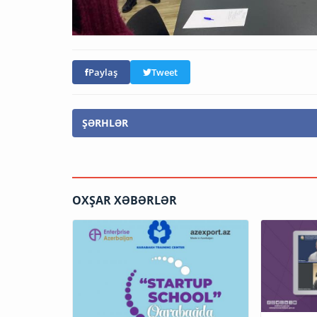
Paylaş
Tweet
ŞƏRHLƏR
OXŞAR XƏBƏRLƏR