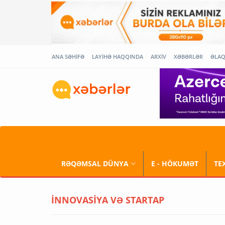
ANA SƏHİFƏ
LAYİHƏ HAQQINDA
ARXİV
XƏBƏRLƏR
ƏLA
RƏQƏMSAL DÜNYA
E - HÖKUMƏT
TE
İNNOVASİYA VƏ STARTAP