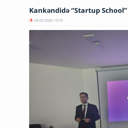
Kankəndidə “Startup School” 
03-03-2026
13:19