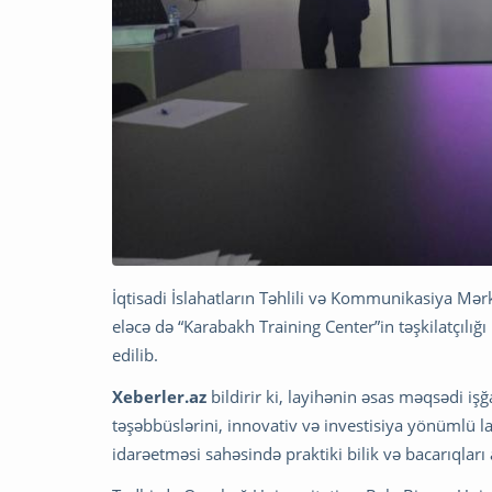
İqtisadi İslahatların Təhlili və Kommunikasiya Mərk
eləcə də “Karabakh Training Center”in təşkilatçılığ
edilib.
Xeberler.az
bildirir ki, layihənin əsas məqsədi iş
təşəbbüslərini, innovativ və investisiya yönümlü l
idarəetməsi sahəsində praktiki bilik və bacarıqları