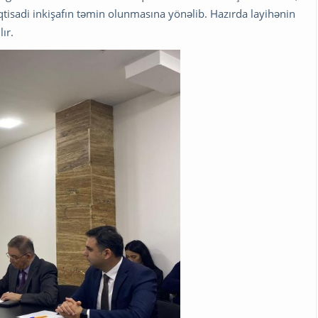
qtisadi inkişafın təmin olunmasına yönəlib. Hazırda layihənin
ır.