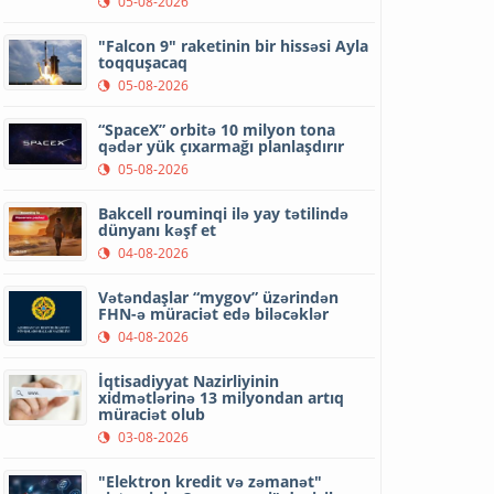
05-08-2026
"Falcon 9" raketinin bir hissəsi Ayla
toqquşacaq
05-08-2026
“SpaceX” orbitə 10 milyon tona
qədər yük çıxarmağı planlaşdırır
05-08-2026
Bakcell rouminqi ilə yay tətilində
dünyanı kəşf et
04-08-2026
Vətəndaşlar “mygov” üzərindən
FHN-ə müraciət edə biləcəklər
04-08-2026
İqtisadiyyat Nazirliyinin
xidmətlərinə 13 milyondan artıq
müraciət olub
03-08-2026
"Elektron kredit və zəmanət"