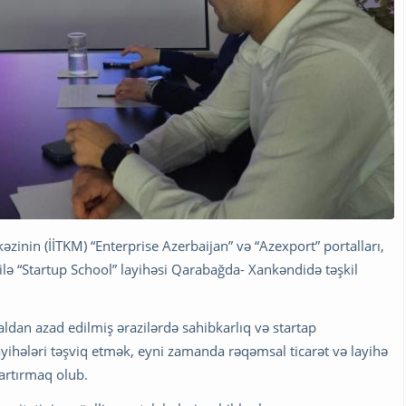
əzinin (İİTKM) “Enterprise Azerbaijan” və “Azexport” portalları,
ı ilə “Startup School” layihəsi Qarabağda- Xankəndidə təşkil
ğaldan azad edilmiş ərazilərdə sahibkarlıq və startap
ayihələri təşviq etmək, eyni zamanda rəqəmsal ticarət və layihə
 artırmaq olub.