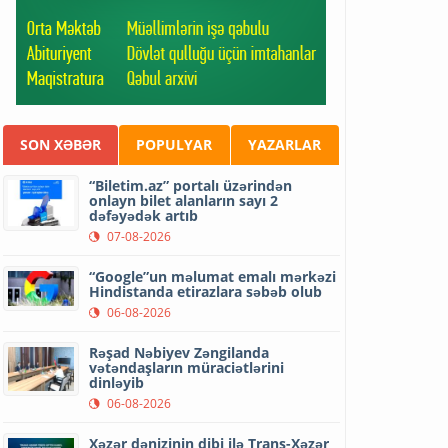
SON XƏBƏR
POPULYAR
YAZARLAR
“Biletim.az” portalı üzərindən
onlayn bilet alanların sayı 2
dəfəyədək artıb
07-08-2026
“Google”un məlumat emalı mərkəzi
Hindistanda etirazlara səbəb olub
06-08-2026
Rəşad Nəbiyev Zəngilanda
vətəndaşların müraciətlərini
dinləyib
06-08-2026
Xəzər dənizinin dibi ilə Trans-Xəzər