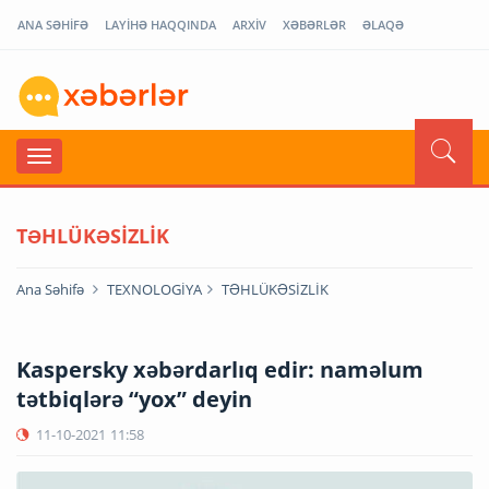
ANA SƏHİFƏ
LAYİHƏ HAQQINDA
ARXİV
XƏBƏRLƏR
ƏLAQƏ
TƏHLÜKƏSİZLİK
Ana Səhifə
TEXNOLOGİYA
TƏHLÜKƏSİZLİK
Kaspersky xəbərdarlıq edir: naməlum
tətbiqlərə “yox” deyin
11-10-2021
11:58