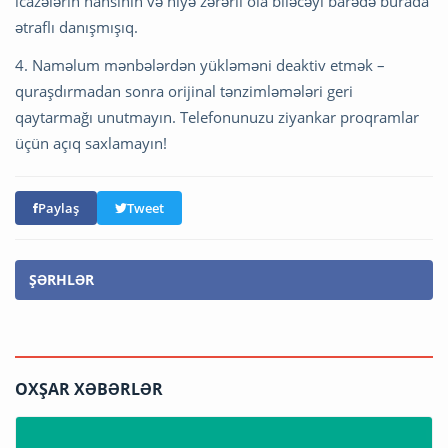
icazələrin hansının və niyə zərərli ola biləcəyi barədə burada
ətraflı danışmışıq.
4. Naməlum mənbələrdən yükləməni deaktiv etmək –
quraşdırmadan sonra orijinal tənzimləmələri geri
qaytarmağı unutmayın. Telefonunuzu ziyankar proqramlar
üçün açıq saxlamayın!
Paylaş
Tweet
ŞƏRHLƏR
OXŞAR XƏBƏRLƏR