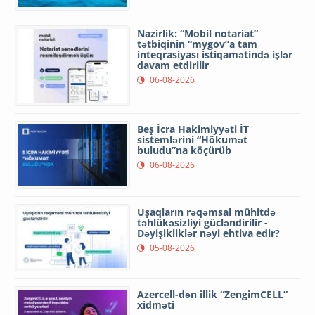
Nazirlik: “Mobil notariat”
tətbiqinin “mygov”a tam
inteqrasiyası istiqamətində işlər
davam etdirilir
06-08-2026
Beş İcra Hakimiyyəti İT
sistemlərini “Hökumət
buludu”na köçürüb
06-08-2026
Uşaqların rəqəmsal mühitdə
təhlükəsizliyi gücləndirilir -
Dəyişikliklər nəyi ehtiva edir?
05-08-2026
Azercell-dən illik “ZengimCELL”
xidməti