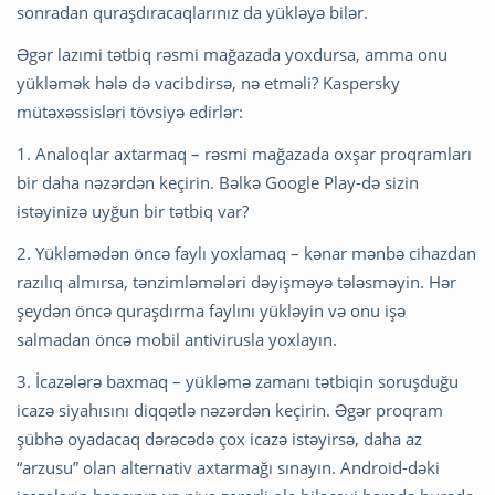
sonradan quraşdıracaqlarınız da yükləyə bilər.
Əgər lazımi tətbiq rəsmi mağazada yoxdursa, amma onu
yükləmək hələ də vacibdirsə, nə etməli? Kaspersky
mütəxəssisləri tövsiyə edirlər:
1. Analoqlar axtarmaq – rəsmi mağazada oxşar proqramları
bir daha nəzərdən keçirin. Bəlkə Google Play-də sizin
istəyinizə uyğun bir tətbiq var?
2. Yükləmədən öncə faylı yoxlamaq – kənar mənbə cihazdan
razılıq almırsa, tənzimləmələri dəyişməyə tələsməyin. Hər
şeydən öncə quraşdırma faylını yükləyin və onu işə
salmadan öncə mobil antivirusla yoxlayın.
3. İcazələrə baxmaq – yükləmə zamanı tətbiqin soruşduğu
icazə siyahısını diqqətlə nəzərdən keçirin. Əgər proqram
şübhə oyadacaq dərəcədə çox icazə istəyirsə, daha az
“arzusu” olan alternativ axtarmağı sınayın. Android-dəki