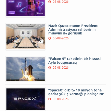
05-08-2026
Nazir Qazaxıstanın Prezident
Administrasiyası rəhbərinin
müavini ilə görüşüb
05-08-2026
"Falcon 9" raketinin bir hissəsi
Ayla toqquşacaq
05-08-2026
“SpaceX” orbitə 10 milyon tona
qədər yük çıxarmağı planlaşdırır
05-08-2026