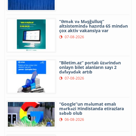
“Əmək və Məşğulluq”
altsistemində hazırda 65 mindən
çox aktiv vakansiya var
07-08-2026
“Biletim.az” portalı üzərindən
onlayn bilet alanların sayı 2
dəfəyədək artıb
07-08-2026
“Google”un məlumat emalı
mərkəzi Hindistanda etirazlara
səbəb olub
06-08-2026