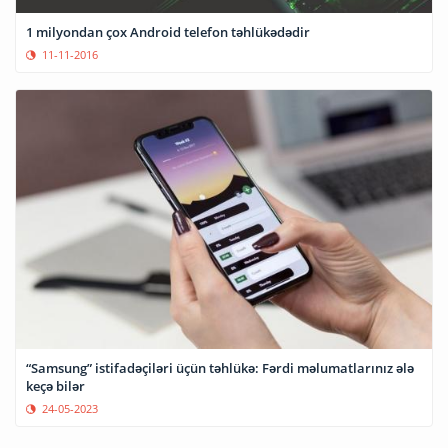
1 milyondan çox Android telefon təhlükədədir
11-11-2016
“Samsung” istifadəçiləri üçün təhlükə: Fərdi məlumatlarınız ələ
keçə bilər
24-05-2023