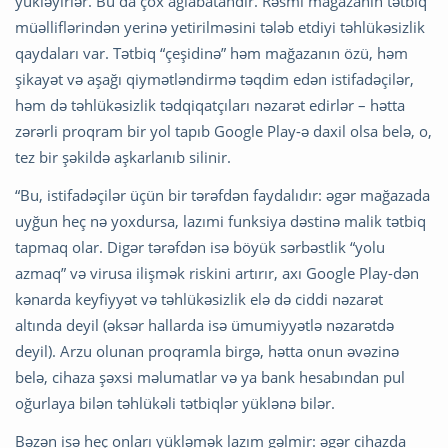
yükləyirlər. Bu da çox ağlabatandır. Rəsmi mağazanın tətbiq
müəlliflərindən yerinə yetirilməsini tələb etdiyi təhlükəsizlik
qaydaları var. Tətbiq “çeşidinə” həm mağazanın özü, həm
şikayət və aşağı qiymətləndirmə təqdim edən istifadəçilər,
həm də təhlükəsizlik tədqiqatçıları nəzarət edirlər – hətta
zərərli proqram bir yol tapıb Google Play-ə daxil olsa belə, o,
tez bir şəkildə aşkarlanıb silinir.
“Bu, istifadəçilər üçün bir tərəfdən faydalıdır: əgər mağazada
uyğun heç nə yoxdursa, lazımi funksiya dəstinə malik tətbiq
tapmaq olar. Digər tərəfdən isə böyük sərbəstlik “yolu
azmaq” və virusa ilişmək riskini artırır, axı Google Play-dən
kənarda keyfiyyət və təhlükəsizlik elə də ciddi nəzarət
altında deyil (əksər hallarda isə ümumiyyətlə nəzarətdə
deyil). Arzu olunan proqramla birgə, hətta onun əvəzinə
belə, cihaza şəxsi məlumatlar və ya bank hesabından pul
oğurlaya bilən təhlükəli tətbiqlər yüklənə bilər.
Bəzən isə heç onları yükləmək lazım gəlmir: əgər cihazda