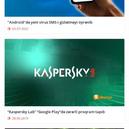
"Android"də yeni virus SMS-i gizlətməyi öyrənib
03-07-2022
“Kaspersky Lab” “Google Play”də zərərli proqram tapıb
28-06-2019