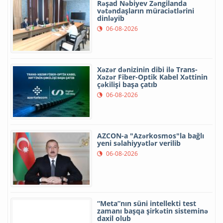
Rəşad Nəbiyev Zəngilanda
vətəndaşların müraciətlərini
dinləyib
06-08-2026
Xəzər dənizinin dibi ilə Trans-
Xəzər Fiber-Optik Kabel Xəttinin
çəkilişi başa çatıb
06-08-2026
AZCON-a "Azərkosmos"la bağlı
yeni səlahiyyətlər verilib
06-08-2026
“Meta”nın süni intellekti test
zamanı başqa şirkətin sisteminə
daxil olub