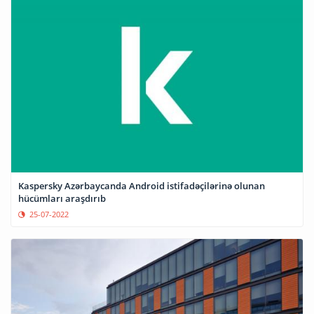
Kaspersky Azərbaycanda Android istifadəçilərinə olunan
hücümları araşdırıb
25-07-2022