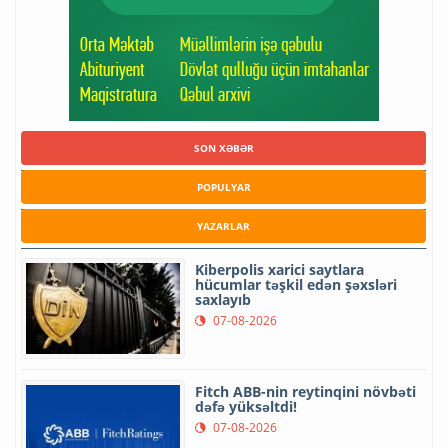
SON XƏBƏR
POPULYAR
YAZARLAR
Kiberpolis xarici saytlara
hücumlar təşkil edən şəxsləri
saxlayıb
07-08-2026
Fitch ABB-nin reytinqini növbəti
dəfə yüksəltdi!
07-08-2026