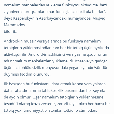
naməlum mənbələrdən yükləmə funksiyası aktivdirsə, bəzi
ziyanlverici proqramlar smartfona gizlicə daxil ola bilirlər”, -
deyə Kaspersky-nin Azərbaycandakı nümayəndəsi Müşviq
Məmmədov
bildirib.
Android-in müasir versiyalarında bu funksiya naməlum
tətbiqlərin yükləməsi adlanır və hər bir tətbiq üçün ayrılıqda
aktivləşdirilir. Android-in səkkizinci versiyasına qədər onun
adı naməlum mənbələrdən yükləmə idi, icazə və ya qadağa
üçün isə təhlükəsizlik menyusundakı yeganə yandır/söndür
düyməsi təqdim olunurdu.
İlk baxışdan bu funksiyanı idarə etmək köhnə versiyalarda
daha rahatdır, amma təhlükəsizlik baxımından hər şey elə
də aydın olmur. Əgər naməlum tətbiqlərin yüklənməsinə
təsadüfi olaraq icazə versəniz, zərərli faylı təkcə hər hansı bir
tətbiq yox, ümumiyyətlə istənilən tətbiq, o cümlədən,