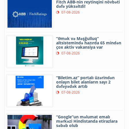
Fitch ABB-nin reytinqini növbəti
dəfə yüksəltdi!
07-08-2026
“Əmək və Məşğulluq”
altsistemində hazırda 65 mindən
çox aktiv vakansiya var
07-08-2026
“Biletim.az” portalı üzərindən
onlayn bilet alanların sayı 2
dəfəyədək artıb
07-08-2026
“Google”un məlumat emalı
mərkəzi Hindistanda etirazlara
səbəb olub