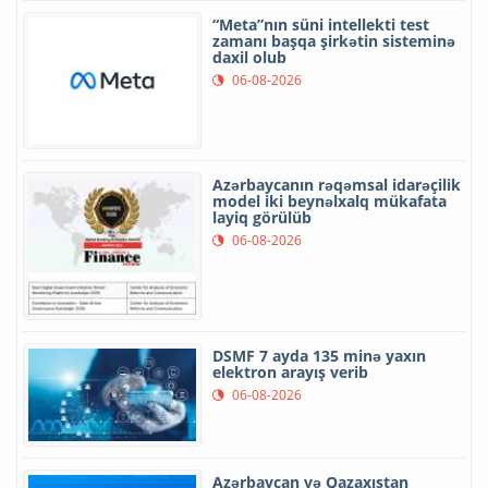
“Meta”nın süni intellekti test
zamanı başqa şirkətin sisteminə
daxil olub
06-08-2026
Azərbaycanın rəqəmsal idarəçilik
model iki beynəlxalq mükafata
layiq görülüb
06-08-2026
DSMF 7 ayda 135 minə yaxın
elektron arayış verib
06-08-2026
Azərbaycan və Qazaxıstan