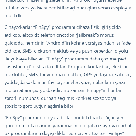
tutulan versiya isə super istifadəçi hüquqları verən eksployta
malikdir.
Cinayətkarlar “FinSpy” proqramını cihaza fiziki giriş əldə
etdikdə, eləcə də telefon öncədən “Jailbreak”ə məruz
qaldıqda, həmçinin “Android”in köhnə versiyasından istifadə
etdikdə, SMS, elektron məktub və ya push xəbərdarlıq yolu
ilə yükləyə bilərlər. “FinSpy” proqramını daha çox məqsədli
cəsusluq üçün istifadə edirlər. Proqram kontaktlar, elektron
məktublar, SMS, təqvim məlumatları, GPS yerləşmə, şəkillər,
yaddaşda saxlanılan fayllar, zənglər, yazışmalar kimi şəxsi
məlumatlara çıxış əldə edir. Bu zaman “FinSpy”ın hər bir
zərərli nümunəsi qurban seçilmiş konkret şəxsə və ya
şəxslərə görə uyğunlaşdırıla bilər.
“FinSpy” proqramının yaradıcıları mobil cihazlar üçün yeni
qorunma imkanlarının yaranmasını diqqətlə izləyir və dərhal
öz proqramlarına dəyişikliklər edirlər. Biz tez-tez “FinSpy”