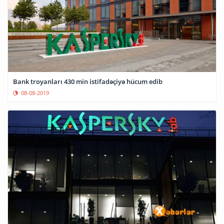
Bank troyanları 430 min istifadəçiyə hücum edib
08-08-2019