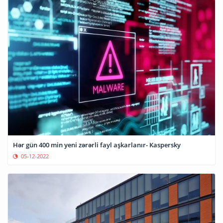
Hər gün 400 min yeni zərərli fayl aşkarlanır- Kaspersky
05-12-2022