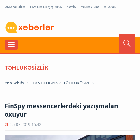
ANA SƏHİFƏ
LAYİHƏ HAQQINDA
ARXİV
XƏBƏRLƏR
ƏLAQƏ
TƏHLÜKƏSİZLİK
Ana Səhifə
TEXNOLOGİYA
TƏHLÜKƏSİZLİK
FinSpy messencerlərdəki yazışmaları
oxuyur
25-07-2019
15:42