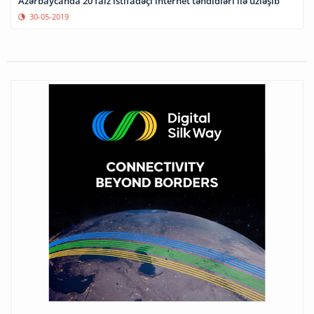
Azərbaycanda 20 faiz istifadəçi internet təhdidləri ilə üzləşib
30-05-2019