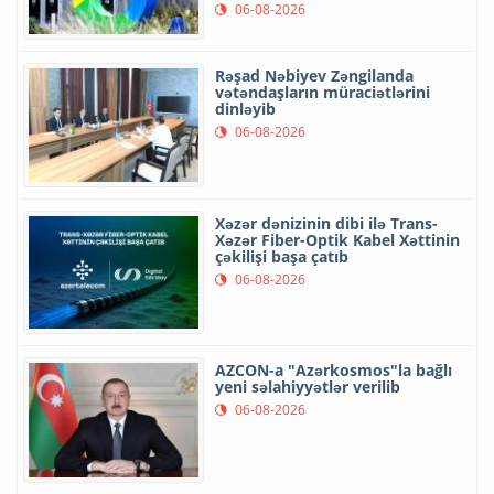
06-08-2026
Rəşad Nəbiyev Zəngilanda
vətəndaşların müraciətlərini
dinləyib
06-08-2026
Xəzər dənizinin dibi ilə Trans-
Xəzər Fiber-Optik Kabel Xəttinin
çəkilişi başa çatıb
06-08-2026
AZCON-a "Azərkosmos"la bağlı
yeni səlahiyyətlər verilib
06-08-2026