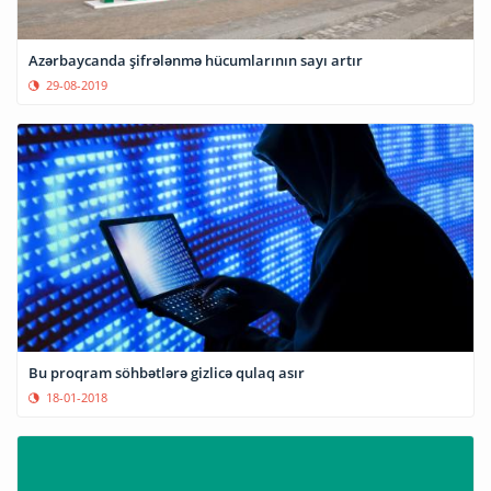
Azərbaycanda şifrələnmə hücumlarının sayı artır
29-08-2019
Bu proqram söhbətlərə gizlicə qulaq asır
18-01-2018