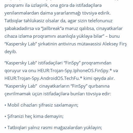
proqramı ilə üzləşirik, ona görə də istifadəçilərə
yenilənmələrdən daima yararlanmağı tövsiyə edirik.
Tətbiqlər təhlükəsiz olsalar da, əgər sizin telefonunuz
şəbəkədədirsə və “Jailbreak”ə məruz qalıbsa, cinayətkarlar
cihaza izləmə proqramını asanlıqla yükləyə bilər” – bunu
“Kaspersky Lab” şirkətinin antivirus mütəxəssisi Aleksey Firş
deyib.
“Kaspersky Lab” istifadəçiləri “FinSpy” proqramından
qoruyur və onu HEUR:Trojan-Spy.IphoneOS.FinSpy.* və
HEUR:Trojan-Spy.AndroidOS.TechFu.* kimi qeydə alır.
“Kaspersky Lab” cinayətkarların “FinSpy” qurbanına
çevrilməmək üçün istifadəçilərə bunları tövsiyə edir:
• Mobil cihazları şifrəsiz saxlamayın;
• Şifrənizi heç kimə deməyin;
• Tətbiqləri yalnız rəsmi mağazalardan yükləyin;