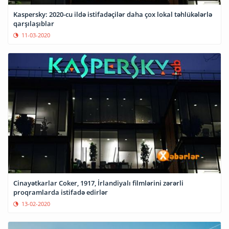
Kaspersky: 2020-cu ildə istifadəçilər daha çox lokal təhlükələrlə
qarşılaşıblar
11-03-2020
Cinayətkarlar Coker, 1917, İrlandiyalı filmlərini zərərli
proqramlarda istifadə edirlər
13-02-2020