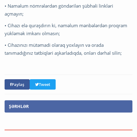
• Naməlum nömrələrdən göndərilən şübhəli linkləri
açmayın;
• Cihazı elə quraşdırın ki, naməlum mənbələrdən proqram
yükləmək imkanı olmasın;
• Cihazınızı mütəmadi olaraq yoxlayın və orada
tanımadığınız tətbiqləri aşkarladıqda, onları dərhal silin;
Paylaş
Tweet
ŞƏRHLƏR