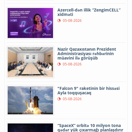
Azercell-dən illik “ZengimCELL”
xidməti
05-08-2026
Nazir Qazaxıstanın Prezident
Administrasiyası rəhbərinin
müavini ilə görüşüb
05-08-2026
"Falcon 9" raketinin bir hissəsi
Ayla toqquşacaq
05-08-2026
“SpaceX” orbitə 10 milyon tona
qədər yük çıxarmağı planlaşdırır