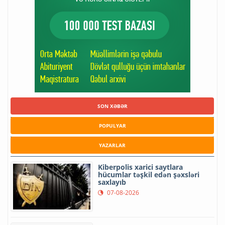
SON XƏBƏR
POPULYAR
YAZARLAR
Kiberpolis xarici saytlara
hücumlar təşkil edən şəxsləri
saxlayıb
07-08-2026