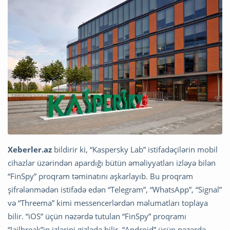
Xeberler.az
bildirir ki, “Kaspersky Lab” istifadəçilərin mobil
cihazlar üzərindən apardığı bütün əməliyyatları izləyə bilən
“FinSpy” proqram təminatını aşkarlayıb. Bu proqram
şifrələnmədən istifadə edən “Telegram”, “WhatsApp”, “Signal”
və “Threema” kimi messencerlərdən məlumatları toplaya
bilir. “iOS” üçün nəzərdə tutulan “FinSpy” proqramı
“Jailbreak”in izlərini gizlədə bilir, “Android” üçün nəzərdə