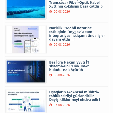
Transxəzər Fiber-Optik Kabel
Xəttinin çəkilişini başa çatdırıb
06-08-2026
Nazirlik: “Mobil notariat”
tətbiqinin “mygov”a tam
inteqrasiyası istiqamətində işlər
davam etdirilir
06-08-2026
Beş İcra Hakimiyyəti İT
sistemlərini “Hökumət
buludu”na köçürüb
06-08-2026
Uşaqların rəqəmsal mühitdə
təhlükəsizliyi gücləndirilir -
Dəyişikliklər nəyi ehtiva edir?
05-08-2026