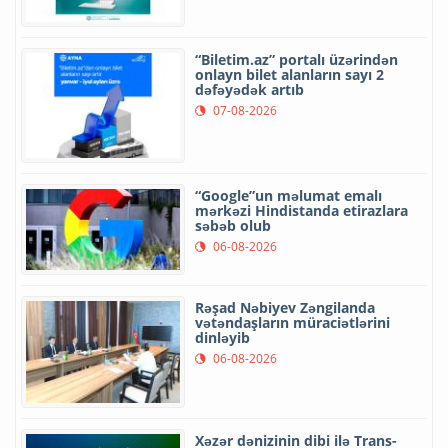
“Biletim.az” portalı üzərindən
onlayn bilet alanların sayı 2
dəfəyədək artıb
07-08-2026
“Google”un məlumat emalı
mərkəzi Hindistanda etirazlara
səbəb olub
06-08-2026
Rəşad Nəbiyev Zəngilanda
vətəndaşların müraciətlərini
dinləyib
06-08-2026
Xəzər dənizinin dibi ilə Trans-