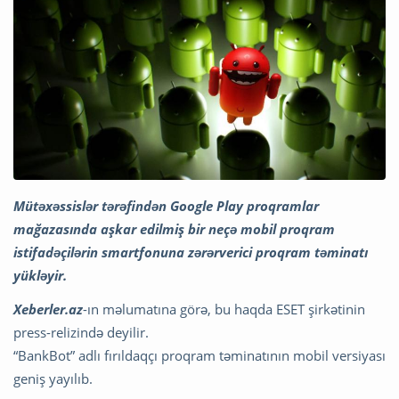
Mütəxəssislər tərəfindən Google Play proqramlar
mağazasında aşkar edilmiş bir neçə mobil proqram
istifadəçilərin smartfonuna zərərverici proqram təminatı
yükləyir.
Xeberler.az
-ın məlumatına görə, bu haqda ESET şirkətinin
press-relizində deyilir.
“BankBot” adlı fırıldaqçı proqram təminatının mobil versiyası
geniş yayılıb.