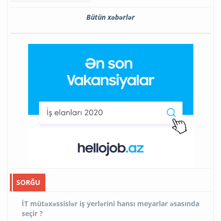
Bütün xəbərlər
SORĞU
İT mütəxəssislər iş yerlərini hansı meyarlar əsasında
seçir ?