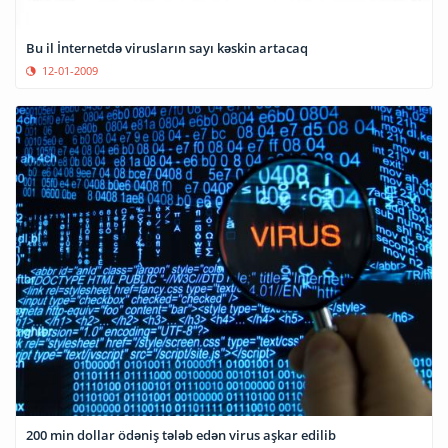
Bu il İnternetdə virusların sayı kəskin artacaq
12-01-2009
200 min dollar ödəniş tələb edən virus aşkar edilib