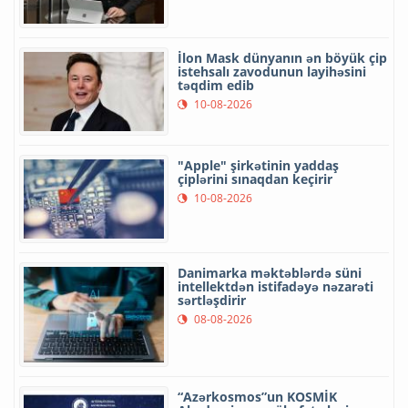
İlon Mask dünyanın ən böyük çip
istehsalı zavodunun layihəsini
təqdim edib
10-08-2026
"Apple" şirkətinin yaddaş
çiplərini sınaqdan keçirir
10-08-2026
Danimarka məktəblərdə süni
intellektdən istifadəyə nəzarəti
sərtləşdirir
08-08-2026
“Azərkosmos”un KOSMİK