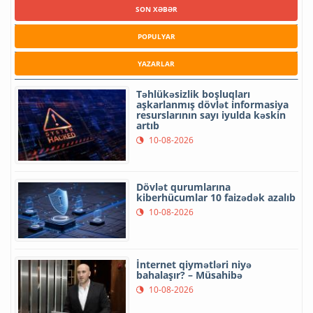
SON XƏBƏR
POPULYAR
YAZARLAR
Təhlükəsizlik boşluqları
aşkarlanmış dövlət informasiya
resurslarının sayı iyulda kəskin
artıb
10-08-2026
Dövlət qurumlarına
kiberhücumlar 10 faizədək azalıb
10-08-2026
İnternet qiymətləri niyə
bahalaşır? – Müsahibə
10-08-2026