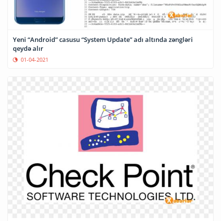
Yeni “Android” casusu “System Update” adı altında zəngləri
qeydə alır
01-04-2021