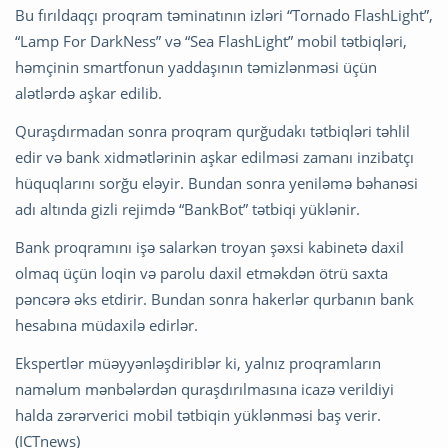
Bu fırıldaqçı proqram təminatının izləri “Tornado FlashLight”,
“Lamp For DarkNess” və “Sea FlashLight” mobil tətbiqləri,
həmçinin smartfonun yaddaşının təmizlənməsi üçün
alətlərdə aşkar edilib.
Quraşdırmadan sonra proqram qurğudakı tətbiqləri təhlil
edir və bank xidmətlərinin aşkar edilməsi zamanı inzibatçı
hüquqlarını sorğu eləyir. Bundan sonra yeniləmə bəhanəsi
adı altında gizli rejimdə “BankBot” tətbiqi yüklənir.
Bank proqramını işə salarkən troyan şəxsi kabinetə daxil
olmaq üçün loqin və parolu daxil etməkdən ötrü saxta
pəncərə əks etdirir. Bundan sonra hakerlər qurbanın bank
hesabına müdaxilə edirlər.
Ekspertlər müəyyənləşdiriblər ki, yalnız proqramların
naməlum mənbələrdən quraşdırılmasına icazə verildiyi
halda zərərverici mobil tətbiqin yüklənməsi baş verir.
(ICTnews)