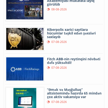
Akademiyası mükafata layiq
görülüb
08-08-2026
Kiberpolis xarici saytlara
hücumlar təşkil edən şəxsləri
saxlayıb
07-08-2026
Fitch ABB-nin reytinqini növbəti
dəfə yüksəltdi!
07-08-2026
“Əmək və Məşğulluq”
altsistemində hazırda 65 mindən
çox aktiv vakansiya var
07-08-2026