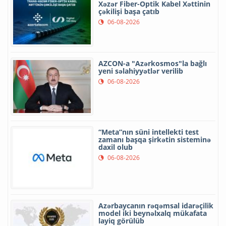
Xəzər Fiber-Optik Kabel Xəttinin
çəkilişi başa çatıb
06-08-2026
AZCON-a "Azərkosmos"la bağlı
yeni səlahiyyətlər verilib
06-08-2026
“Meta”nın süni intellekti test
zamanı başqa şirkətin sisteminə
daxil olub
06-08-2026
Azərbaycanın rəqəmsal idarəçilik
model iki beynəlxalq mükafata
layiq görülüb