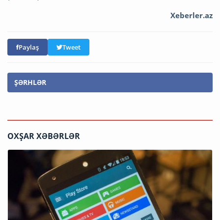
Xeberler.az
Paylaş
Tweet
ŞƏRHLƏR
OXŞAR XƏBƏRLƏR