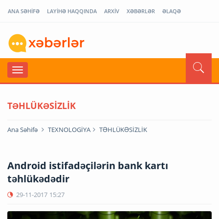
ANA SƏHİFƏ
LAYİHƏ HAQQINDA
ARXİV
XƏBƏRLƏR
ƏLAQƏ
TƏHLÜKƏSİZLİK
Ana Səhifə
TEXNOLOGİYA
TƏHLÜKƏSİZLİK
Android istifadəçilərin bank kartı
təhlükədədir
29-11-2017
15:27