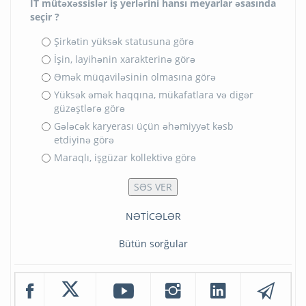
İT mütəxəssislər iş yerlərini hansı meyarlar əsasında
seçir ?
Şirkətin yüksək statusuna görə
İşin, layihənin xarakterinə görə
Əmək müqaviləsinin olmasına görə
Yüksək əmək haqqına, mükafatlara və digər
güzəştlərə görə
Gələcək karyerası üçün əhəmiyyət kəsb
etdiyinə görə
Maraqlı, işgüzar kollektivə görə
NƏTİCƏLƏR
Bütün sorğular