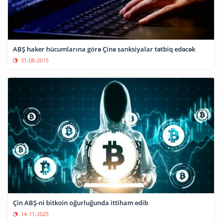
ABŞ haker hücumlarına görə Çinə sanksiyalar tətbiq edəcək
31-08-2015
Çin ABŞ-ni bitkoin oğurluğunda ittiham edib
14-11-2025