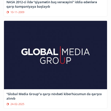
NASA 2012-ci ildə “qiyamətin baş verəcəyini” iddia edənlərə
qarşı kampaniyaya başlayıb
10-11-2009
“Global Media Group”a qarşı növbəti kiberhücumun da qarşısı
alınıb
24-02-2025