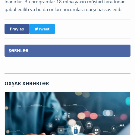
inanırlar. Bu proqramlar 18 minə yaxın müştəri tərəfindən
qəbul edilib və bu da onları hücumlara qarşı həssas edib.
Paylaş
Tweet
ŞƏRHLƏR
OXŞAR XƏBƏRLƏR