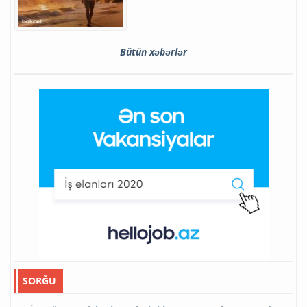
Bütün xəbərlər
SORĞU