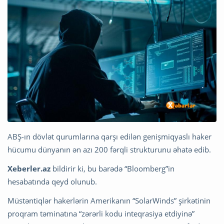
ABŞ-ın dövlət qurumlarına qarşı edilən genişmiqyaslı haker
hücumu dünyanın ən azı 200 fərqli strukturunu əhatə edib.
Xeberler.az
bildirir ki, bu barədə “Bloomberg”in
hesabatında qeyd olunub.
Müstəntiqlər hakerlərin Amerikanın “SolarWinds” şirkətinin
proqram təminatına “zərərli kodu inteqrasiya etdiyinə”