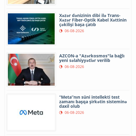
Xəzər dənizinin dibi ilə Trans-
Xəzər Fiber-Optik Kabel Xəttinin
çəkilişi başa çatıb
06-08-2026
AZCON-a "Azərkosmos"la bağlı
yeni səlahiyyətlər verilib
06-08-2026
“Meta”nın süni intellekti test
zamanı başqa şirkətin sisteminə
daxil olub
06-08-2026