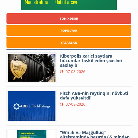
SON XƏBƏR
POPULYAR
YAZARLAR
Kiberpolis xarici saytlara
hücumlar təşkil edən şəxsləri
saxlayıb
07-08-2026
Fitch ABB-nin reytinqini növbəti
dəfə yüksəltdi!
07-08-2026
“Əmək və Məşğulluq”
altsistemində hazırda 65 mindən