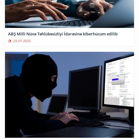
ABŞ Milli Nüvə Təhlükəsizliyi İdarəsinə kiberhücum edilib
23-07-2025