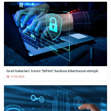
İsrail hakerləri: İranın “SEPAH” bankına kiberhücum etmişik
17-06-2025