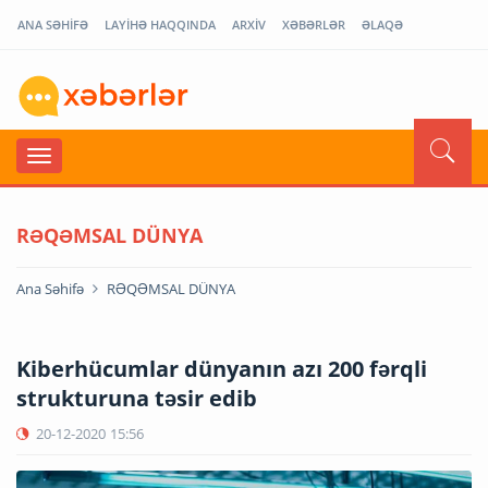
ANA SƏHİFƏ
LAYİHƏ HAQQINDA
ARXİV
XƏBƏRLƏR
ƏLAQƏ
RƏQƏMSAL DÜNYA
Ana Səhifə
RƏQƏMSAL DÜNYA
Kiberhücumlar dünyanın azı 200 fərqli
strukturuna təsir edib
20-12-2020
15:56