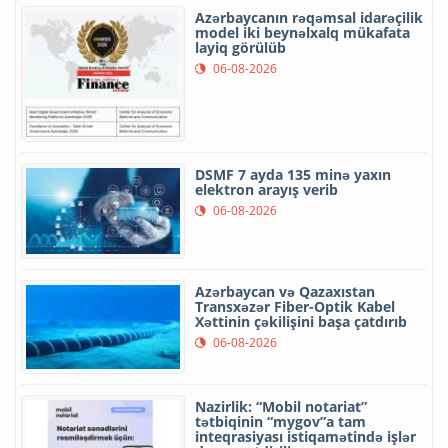
Azərbaycanın rəqəmsal idarəçilik
model iki beynəlxalq mükafata
layiq görülüb
06-08-2026
DSMF 7 ayda 135 minə yaxın
elektron arayış verib
06-08-2026
Azərbaycan və Qazaxıstan
Transxəzər Fiber-Optik Kabel
Xəttinin çəkilişini başa çatdırıb
06-08-2026
Nazirlik: “Mobil notariat”
tətbiqinin “mygov”a tam
inteqrasiyası istiqamətində işlər