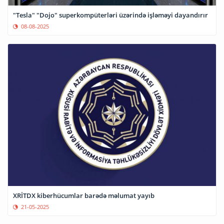
"Tesla" "Dojo" superkompüterləri üzərində işləməyi dayandırır
08-08-2025
XRİTDX kiberhücumlar barədə məlumat yayıb
21-05-2025