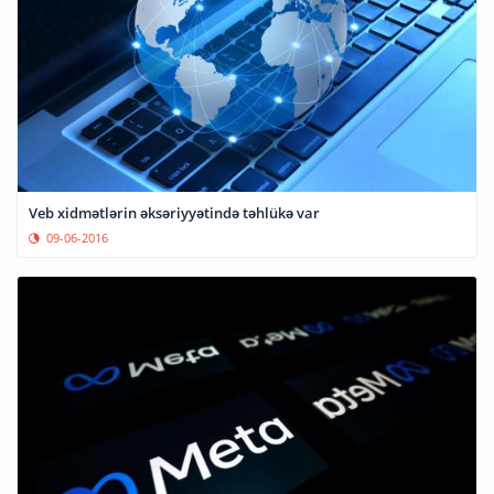
Veb xidmətlərin əksəriyyətində təhlükə var
09-06-2016