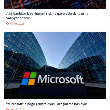
ABŞ bankları kiberhücum riskinə qarşı yüksək hazırlıq
vəziyyətindədir
04-03-2026
“Microsoft”la bağlı genişmiqyaslı araşdırma başlayıb
28-11-2024