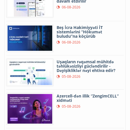
davam etdirilir
06-08-2026
Beş İcra Hakimiyyəti İT
sistemlərini “Hökumət
buludu”na köçürüb
06-08-2026
Uşaqların rəqəmsal mühitdə
təhlükəsizliyi gücləndirilir -
Dəyişikliklər nəyi ehtiva edir?
05-08-2026
Azercell-dən illik “ZengimCELL”
xidməti
05-08-2026