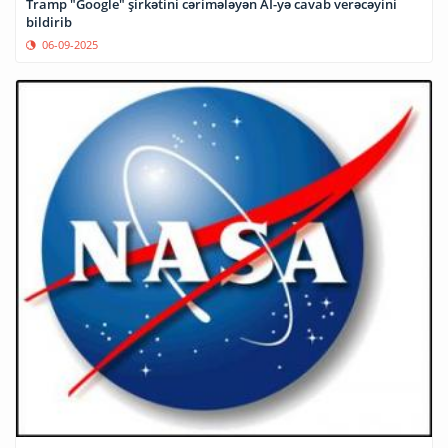
Tramp "Google" şirkətini cərimələyən Aİ-yə cavab verəcəyini
bildirib
06-09-2025