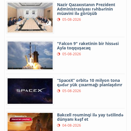
Nazir Qazaxıstanın Prezident
Administrasiyası rəhbərinin
müavini ilə görüşüb
05-08-2026
"Falcon 9" raketinin bir hissəsi
Ayla toqquşacaq
05-08-2026
“SpaceX” orbitə 10 milyon tona
qədər yük çıxarmağı planlaşdırır
05-08-2026
Bakcell rouminqi ilə yay tətilində
dünyanı kəşf et
04-08-2026