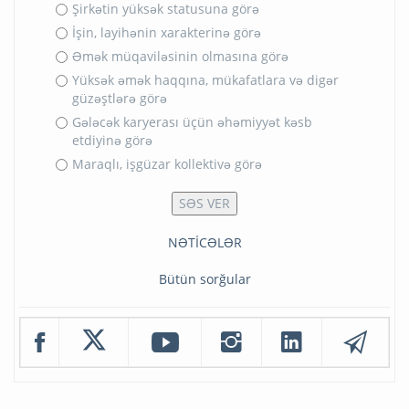
Şirkətin yüksək statusuna görə
İşin, layihənin xarakterinə görə
Əmək müqaviləsinin olmasına görə
Yüksək əmək haqqına, mükafatlara və digər
güzəştlərə görə
Gələcək karyerası üçün əhəmiyyət kəsb
etdiyinə görə
Maraqlı, işgüzar kollektivə görə
NƏTİCƏLƏR
Bütün sorğular