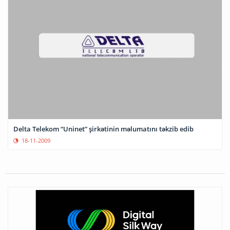
Delta Telekom “Uninet” şirkətinin məlumatını təkzib edib
18-11-2009