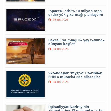
“SpaceX” orbitə 10 milyon tona
qədər yük çıxarmağı planlaşdırır
05-08-2026
Bakcell rouminqi ilə yay tətilində
dünyanı kəşf et
04-08-2026
Vətəndaşlar “mygov” üzərindən
FHN-ə müraciət edə biləcəklər
04-08-2026
İqtisadiyyat Nazirliyinin
xidmətlərinə 13 milyondan artıq