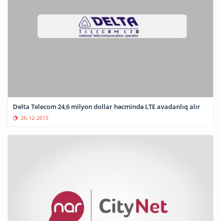
Delta Telecom 24,6 milyon dollar həcmində LTE avadanlıq alır
26-12-2015