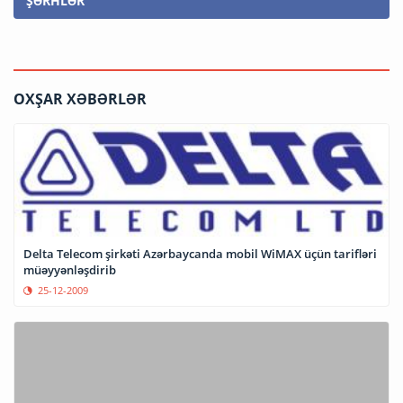
ŞƏRHLƏR
OXŞAR XƏBƏRLƏR
Delta Telecom şirkəti Azərbaycanda mobil WiMAX üçün tarifləri
müəyyənləşdirib
25-12-2009