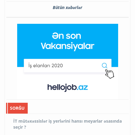
Bütün xəbərlər
SORĞU
İT mütəxəssislər iş yerlərini hansı meyarlar əsasında
seçir ?