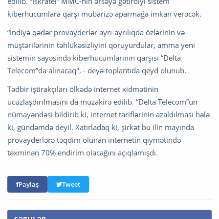
edilib. “İskratel” MMC-nin ərsəyə gətirdiyi sistem
kiberhücumlara qarşı mübarizə aparmağa imkan verəcək.
“İndiyə qədər provayderlər ayrı-ayrılıqda özlərinin və
müştərilərinin təhlükəsizliyini qoruyurdular, amma yeni
sistemin sayəsində kiberhücumlarının qarşısı “Delta
Telecom”da alınacaq", - deyə toplantıda qeyd olunub.
Tədbir iştirakçıları ölkədə internet xidmətinin
ucuzlaşdırılmasını da müzakirə edilib. “Delta Telecom”un
nümayəndəsi bildirib ki, internet tariflərinin azaldılması hələ
ki, gündəmdə deyil. Xatırladaq ki, şirkət bu ilin mayında
provayderlərə təqdim olunan internetin qiymətində
təxminən 70% endirim olacağını açıqlamışdı.
Paylaş
Tweet