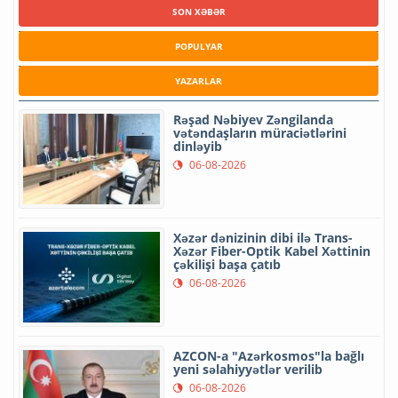
SON XƏBƏR
POPULYAR
YAZARLAR
Rəşad Nəbiyev Zəngilanda
vətəndaşların müraciətlərini
dinləyib
06-08-2026
Xəzər dənizinin dibi ilə Trans-
Xəzər Fiber-Optik Kabel Xəttinin
çəkilişi başa çatıb
06-08-2026
AZCON-a "Azərkosmos"la bağlı
yeni səlahiyyətlər verilib
06-08-2026