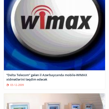
“Delta Telecom” gələn il Azərbaycanda mobile-WIMAX
xidmətlərini təqdim edəcək
03-12-2009