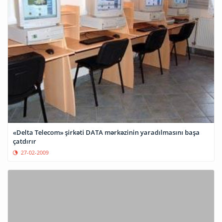
«Delta Telecom» şirkəti DATA mərkəzinin yaradılmasını başa
çatdırır
27-02-2009