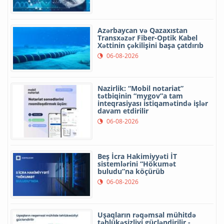
Azərbaycan və Qazaxıstan
Transxəzər Fiber-Optik Kabel
Xəttinin çəkilişini başa çatdırıb
06-08-2026
Nazirlik: “Mobil notariat”
tətbiqinin “mygov”a tam
inteqrasiyası istiqamətində işlər
davam etdirilir
06-08-2026
Beş İcra Hakimiyyəti İT
sistemlərini “Hökumət
buludu”na köçürüb
06-08-2026
Uşaqların rəqəmsal mühitdə
təhlükəsizliyi gücləndirilir -