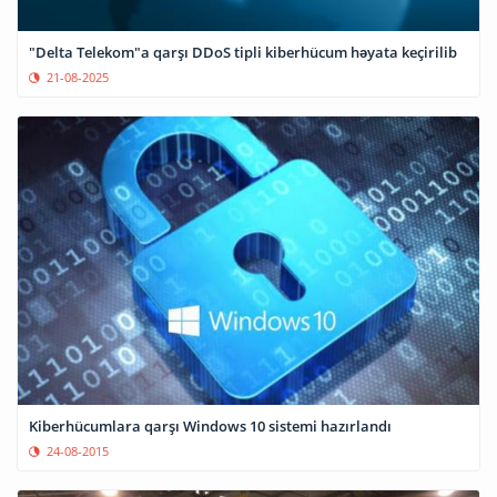
"Delta Telekom"a qarşı DDoS tipli kiberhücum həyata keçirilib
21-08-2025
Kiberhücumlara qarşı Windows 10 sistemi hazırlandı
24-08-2015