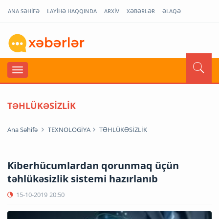
ANA SƏHİFƏ
LAYİHƏ HAQQINDA
ARXİV
XƏBƏRLƏR
ƏLAQƏ
TƏHLÜKƏSİZLİK
Ana Səhifə
TEXNOLOGİYA
TƏHLÜKƏSİZLİK
Kiberhücumlardan qorunmaq üçün
təhlükəsizlik sistemi hazırlanıb
15-10-2019
20:50