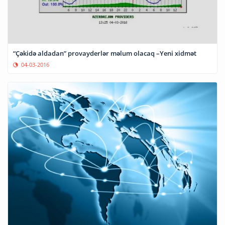
“Çəkidə aldadan” provayderlər məlum olacaq –Yeni xidmət
04-03-2016