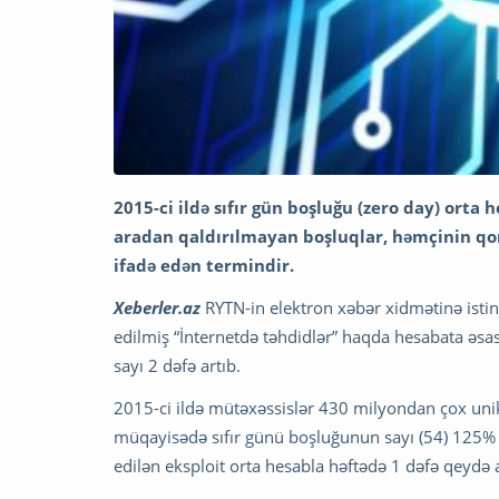
2015-ci ildə sıfır gün boşluğu (zero day) orta 
aradan qaldırılmayan boşluqlar, həmçinin q
ifadə edən termindir.
Xeberler.az
RYTN-in elektron xəbər xidmətinə istin
edilmiş “İnternetdə təhdidlər” haqda hesabata əsasə
sayı 2 dəfə artıb.
2015-ci ildə mütəxəssislər 430 milyondan çox uni
müqayisədə sıfır günü boşluğunun sayı (54) 125% ar
edilən eksploit orta hesabla həftədə 1 dəfə qeydə a