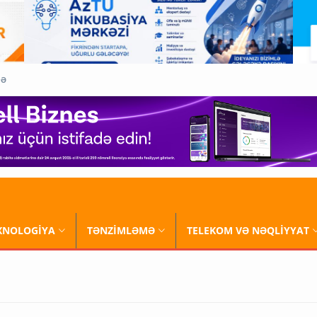
QƏ
XNOLOGİYA
TƏNZİMLƏMƏ
TELEKOM VƏ NƏQLİYYAT