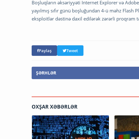
Boşluqların əksəriyyəti Internet Explorer və Adob
yayılmış sıfır günü boşluğundan 4-ü məhz Flash P
eksploitlər dəstinə daxil edilərək zərərli proqram 
Paylaş
Tweet
ŞƏRHLƏR
OXŞAR XƏBƏRLƏR