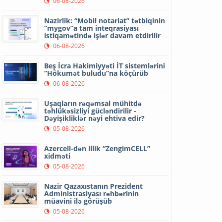
06-08-2026
Nazirlik: “Mobil notariat” tətbiqinin
“mygov”a tam inteqrasiyası
istiqamətində işlər davam etdirilir
06-08-2026
Beş İcra Hakimiyyəti İT sistemlərini
“Hökumət buludu”na köçürüb
06-08-2026
Uşaqların rəqəmsal mühitdə
təhlükəsizliyi gücləndirilir -
Dəyişikliklər nəyi ehtiva edir?
05-08-2026
Azercell-dən illik “ZengimCELL”
xidməti
05-08-2026
Nazir Qazaxıstanın Prezident
Administrasiyası rəhbərinin
müavini ilə görüşüb
05-08-2026