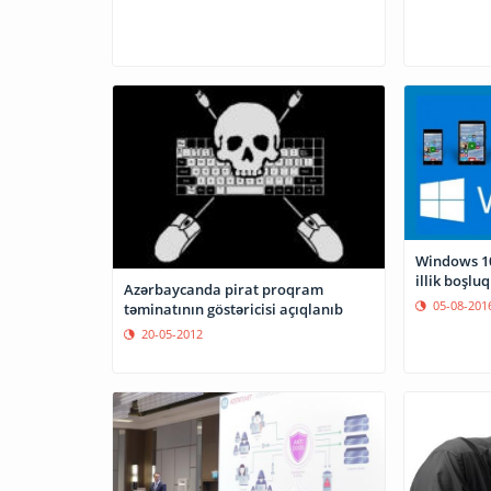
Windows 10
illik boşluq
Azərbaycanda pirat proqram
05-08-201
təminatının göstəricisi açıqlanıb
20-05-2012