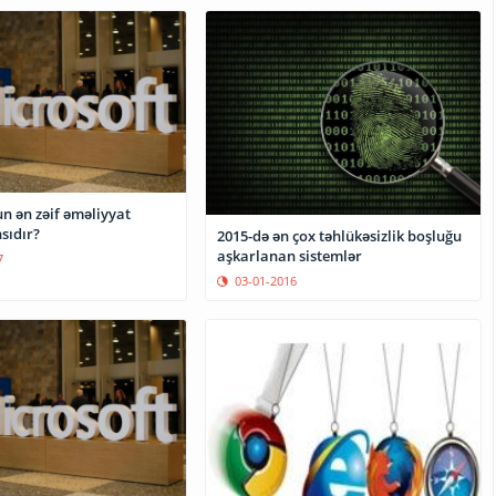
n ən zəif əməliyyat
sıdır?
2015-də ən çox təhlükəsizlik boşluğu
aşkarlanan sistemlər
7
03-01-2016