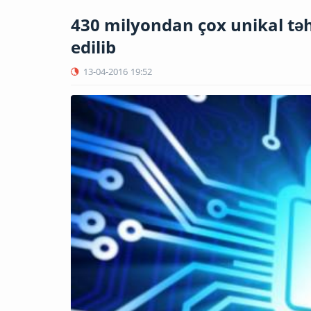
430 milyondan çox unikal tə
edilib
13-04-2016
19:52