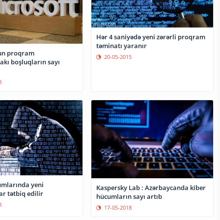
Hər 4 saniyədə yeni zərərli proqram
təminatı yaranır
-un proqram
20-05-2015
akı boşluqların sayı
8
mlarında yeni
Kaspersky Lab : Azərbaycanda kiber
ar tətbiq edilir
hücumların sayı artıb
8
17-05-2018