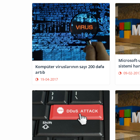
Microsoft-u
sistemi han
Kompüter viruslarının sayı 200 dəfə
artıb
09-02-201
19-04-2017