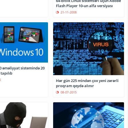
64-bitlik Linux sistemləri üçün Adobe
Flash Player 10-un alfa versiyası
21-11-2008
 əməliyyat sistemində 20
 tapılıb
6
Hər gün 225 mindən çox yeni zərərli
proqram qeydə alınır
08-07-2015