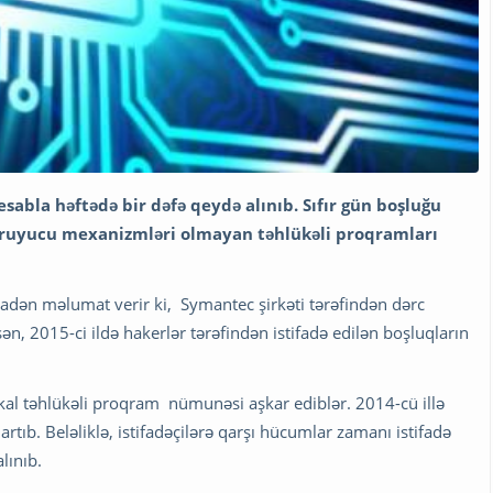
hesabla həftədə bir dəfə qeydə alınıb. Sıfır gün boşluğu
oruyucu mexanizmləri olmayan təhlükəli proqramları
adən məlumat verir ki, Symantec şirkəti tərəfindən dərc
n, 2015-ci ildə hakerlər tərəfindən istifadə edilən boşluqların
kal təhlükəli proqram nümunəsi aşkar ediblər. 2014-cü illə
tıb. Beləliklə, istifadəçilərə qarşı hücumlar zamanı istifadə
lınıb.