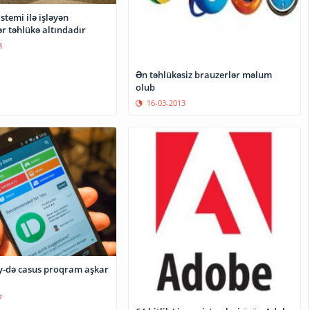
temi ilə işləyən
r təhlükə altındadır
8
Ən təhlükəsiz brauzerlər məlum
olub
16-03-2013
y-də casus proqram aşkar
7