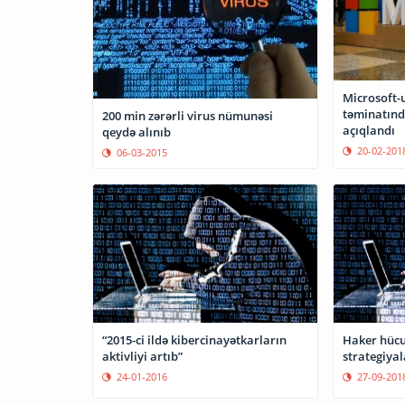
Microsoft
təminatınd
200 min zərərli virus nümunəsi
açıqlandı
qeydə alınıb
20-02-201
06-03-2015
“2015-ci ildə kibercinayətkarların
Haker hücu
aktivliyi artıb”
strategiyal
24-01-2016
27-09-201