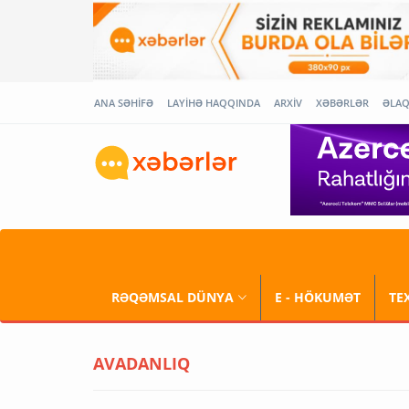
ANA SƏHİFƏ
LAYİHƏ HAQQINDA
ARXİV
XƏBƏRLƏR
ƏLA
RƏQƏMSAL DÜNYA
E - HÖKUMƏT
TE
AVADANLIQ