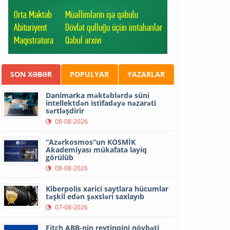
SON XƏBƏR
POPULYAR
YAZARLAR
Danimarka məktəblərdə süni
intellektdən istifadəyə nəzarəti
sərtləşdirir
08-08-2026
“Azərkosmos”un KOSMİK
Akademiyası mükafata layiq
görülüb
08-08-2026
Kiberpolis xarici saytlara hücumlar
təşkil edən şəxsləri saxlayıb
07-08-2026
Fitch ABB-nin reytinqini növbəti