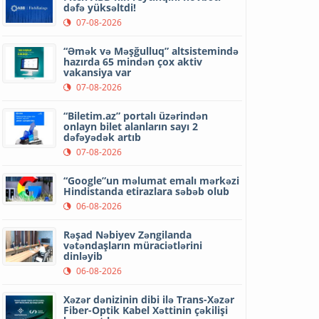
dəfə yüksəltdi!
07-08-2026
“Əmək və Məşğulluq” altsistemində
hazırda 65 mindən çox aktiv
vakansiya var
07-08-2026
“Biletim.az” portalı üzərindən
onlayn bilet alanların sayı 2
dəfəyədək artıb
07-08-2026
“Google”un məlumat emalı mərkəzi
Hindistanda etirazlara səbəb olub
06-08-2026
Rəşad Nəbiyev Zəngilanda
vətəndaşların müraciətlərini
dinləyib
06-08-2026
Xəzər dənizinin dibi ilə Trans-Xəzər
Fiber-Optik Kabel Xəttinin çəkilişi