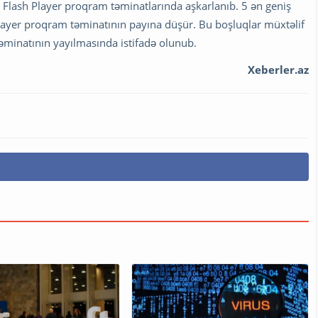
e Flash Player proqram təminatlarında aşkarlanıb. 5 ən geniş
layer proqram təminatının payına düşür. Bu boşluqlar müxtəlif
təminatının yayılmasında istifadə olunub.
Xeberler.az