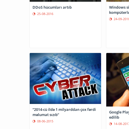
DDoS hücumları artıb
Windows sis
kompüterlə
25-08-2016
24-09-201
“2014-cü ildə 1 milyarddan çox fərdi
Google Pla
məlumat sızıb”
edilib
08-06-2015
14-08-201