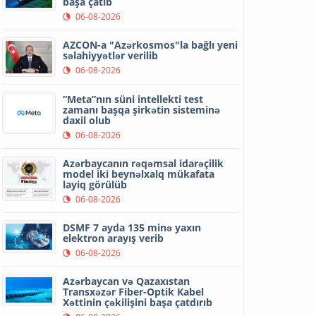
başa çatıb
06-08-2026
AZCON-a "Azərkosmos"la bağlı yeni
səlahiyyətlər verilib
06-08-2026
“Meta”nın süni intellekti test
zamanı başqa şirkətin sisteminə
daxil olub
06-08-2026
Azərbaycanın rəqəmsal idarəçilik
model iki beynəlxalq mükafata
layiq görülüb
06-08-2026
DSMF 7 ayda 135 minə yaxın
elektron arayış verib
06-08-2026
Azərbaycan və Qazaxıstan
Transxəzər Fiber-Optik Kabel
Xəttinin çəkilişini başa çatdırıb