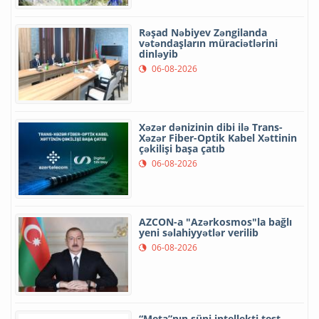
Rəşad Nəbiyev Zəngilanda
vətəndaşların müraciətlərini
dinləyib
06-08-2026
Xəzər dənizinin dibi ilə Trans-
Xəzər Fiber-Optik Kabel Xəttinin
çəkilişi başa çatıb
06-08-2026
AZCON-a "Azərkosmos"la bağlı
yeni səlahiyyətlər verilib
06-08-2026
“Meta”nın süni intellekti test