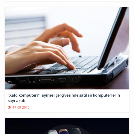
“Xalq kompüteri” layihəsi çərçivəsində satılan kompüterlərin
sayı artıb
17-09-2015