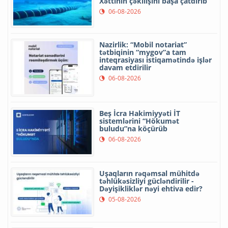
Xəttinin çəkilişini başa çatdırıb
06-08-2026
Nazirlik: “Mobil notariat”
tətbiqinin “mygov”a tam
inteqrasiyası istiqamətində işlər
davam etdirilir
06-08-2026
Beş İcra Hakimiyyəti İT
sistemlərini “Hökumət
buludu”na köçürüb
06-08-2026
Uşaqların rəqəmsal mühitdə
təhlükəsizliyi gücləndirilir -
Dəyişikliklər nəyi ehtiva edir?
05-08-2026