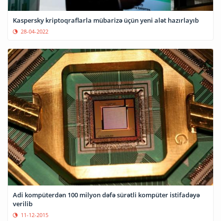
Kaspersky kriptoqraflarla mübarizə üçün yeni alət hazırlayıb
28-04-2022
Adi kompüterdən 100 milyon dəfə sürətli kompüter istifadəyə
verilib
11-12-2015