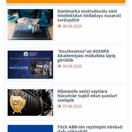
Danimarka məktəblərdə süni
intellektdən istifadəyə nəzarəti
sərtləşdirir
08-08-2026
“Azərkosmos”un KOSMİK
Akademiyası mükafata layiq
görülüb
08-08-2026
Kiberpolis xarici saytlara
hücumlar təşkil edən şəxsləri
saxlayıb
07-08-2026
Fitch ABB-nin reytinqini növbəti
dəfə yüksəltdi!