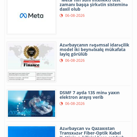
zamanı başqa şirkətin sisteminə
daxil olub
06-08-2026
Azərbaycanın rəqəmsal idarəçilik
model iki beynəlxalq mükafata
layiq görülüb
06-08-2026
DSMF 7 ayda 135 minə yaxın
elektron arayış verib
06-08-2026
Azərbaycan və Qazaxıstan
Transxəzər Fiber-Optik Kabel