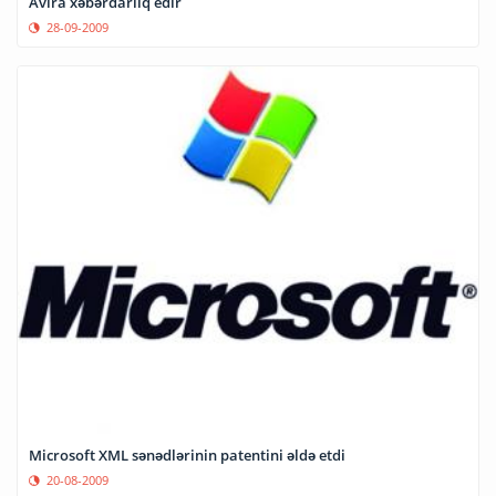
Avira xəbərdarlıq edir
28-09-2009
Microsoft XML sənədlərinin patentini əldə etdi
20-08-2009