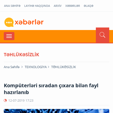
ANA SƏHİFƏ
LAYİHƏ HAQQINDA
ARXİV
XƏBƏRLƏR
ƏLAQƏ
TƏHLÜKƏSİZLİK
Ana Səhifə
TEXNOLOGİYA
TƏHLÜKƏSİZLİK
Kompüterləri sıradan çıxara bilən fayl
hazırlanıb
12-07-2019
17:23