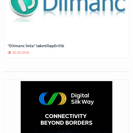
“Dilmanc İmla” təkmilləşdirilib
02-03-2016