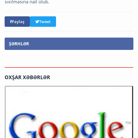
sıxılmasına nail olub.
Paylaş
Tweet
ŞƏRHLƏR
OXŞAR XƏBƏRLƏR