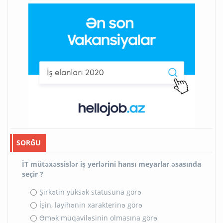
SORĞU
İT mütəxəssislər iş yerlərini hansı meyarlar əsasında
seçir ?
Şirkətin yüksək statusuna görə
İşin, layihənin xarakterinə görə
Əmək müqaviləsinin olmasına görə