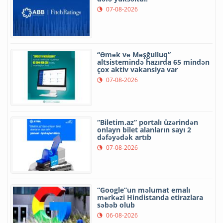
07-08-2026
“Əmək və Məşğulluq”
altsistemində hazırda 65 mindən
çox aktiv vakansiya var
07-08-2026
“Biletim.az” portalı üzərindən
onlayn bilet alanların sayı 2
dəfəyədək artıb
07-08-2026
“Google”un məlumat emalı
mərkəzi Hindistanda etirazlara
səbəb olub
06-08-2026