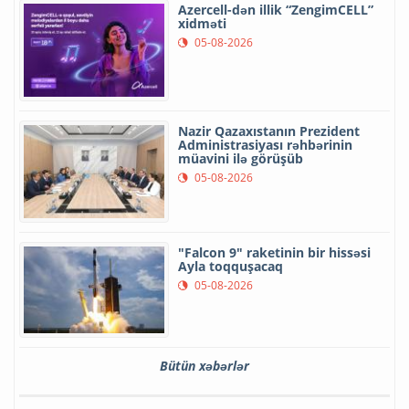
Azercell-dən illik “ZengimCELL”
xidməti
05-08-2026
Nazir Qazaxıstanın Prezident
Administrasiyası rəhbərinin
müavini ilə görüşüb
05-08-2026
"Falcon 9" raketinin bir hissəsi
Ayla toqquşacaq
05-08-2026
Bütün xəbərlər