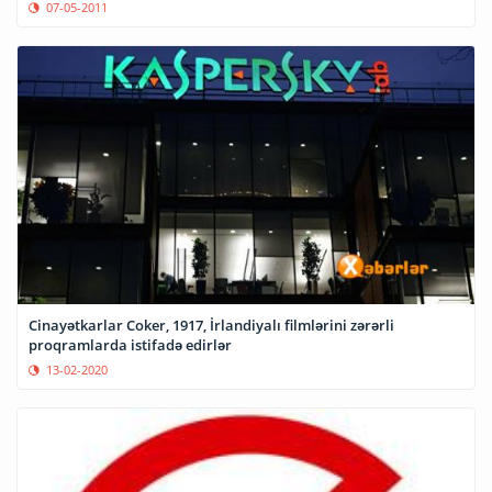
07-05-2011
Cinayətkarlar Coker, 1917, İrlandiyalı filmlərini zərərli
proqramlarda istifadə edirlər
13-02-2020