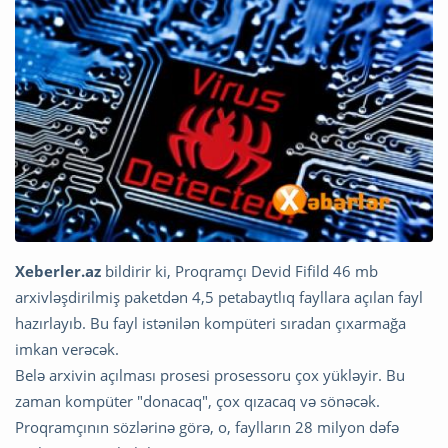
Xeberler.az
bildirir ki, Proqramçı Devid Fifild 46 mb
arxivləşdirilmiş paketdən 4,5 petabaytlıq fayllara açılan fayl
hazırlayıb. Bu fayl istənilən kompüteri sıradan çıxarmağa
imkan verəcək.
Belə arxivin açılması prosesi prosessoru çox yükləyir. Bu
zaman kompüter "donacaq", çox qızacaq və sönəcək.
Proqramçının sözlərinə görə, o, faylların 28 milyon dəfə