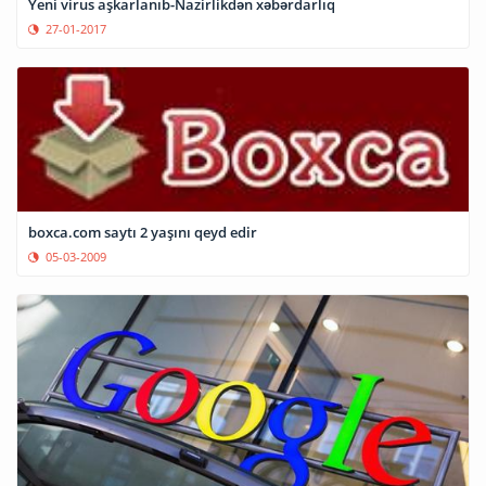
Yeni virus aşkarlanıb-Nazirlikdən xəbərdarlıq
27-01-2017
boxca.com saytı 2 yaşını qeyd edir
05-03-2009