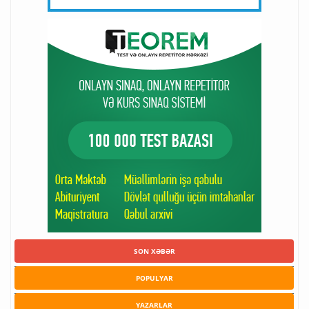
SON XƏBƏR
POPULYAR
YAZARLAR