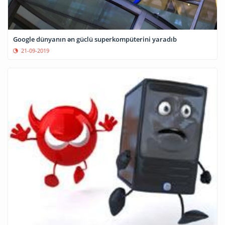
Google dünyanın ən güclü superkompüterini yaradıb
21-09-2019