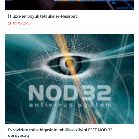
İT üzrə ən böyük təhlükələr-Hesabat
07-05-2018
Evrovizion müsabiqəsinin təhlükəsizliyini ESET NOD 32
qoruyacaq