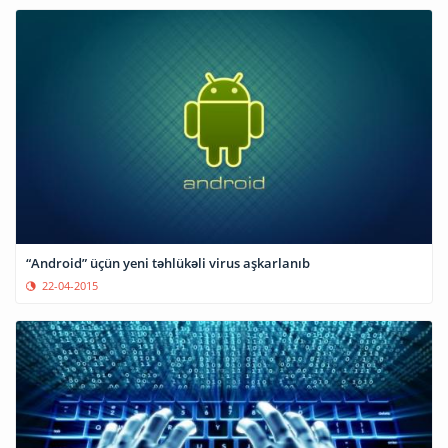
“Android” üçün yeni təhlükəli virus aşkarlanıb
22-04-2015