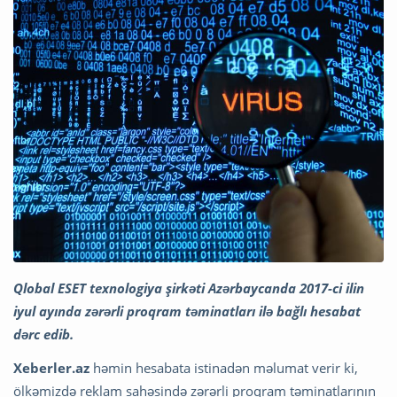
Qlobal ESET texnologiya şirkəti Azərbaycanda 2017-ci ilin
iyul ayında zərərli proqram təminatları ilə bağlı hesabat
dərc edib.
Xeberler.az
həmin hesabata istinadən məlumat verir ki,
ölkəmizdə reklam sahəsində zərərli proqram təminatlarının