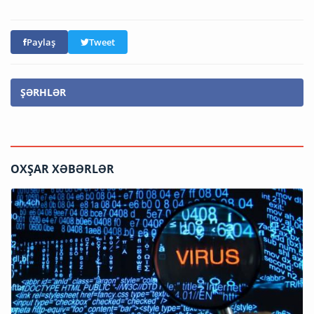
Paylaş
Tweet
ŞƏRHLƏR
OXŞAR XƏBƏRLƏR