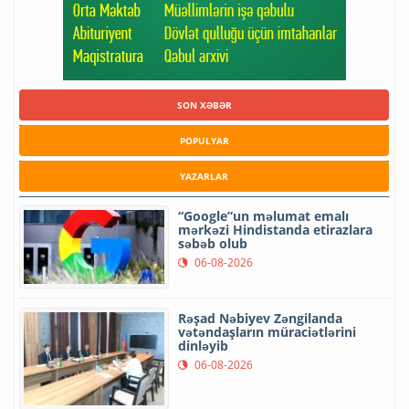
SON XƏBƏR
POPULYAR
YAZARLAR
“Google”un məlumat emalı
mərkəzi Hindistanda etirazlara
səbəb olub
06-08-2026
Rəşad Nəbiyev Zəngilanda
vətəndaşların müraciətlərini
dinləyib
06-08-2026