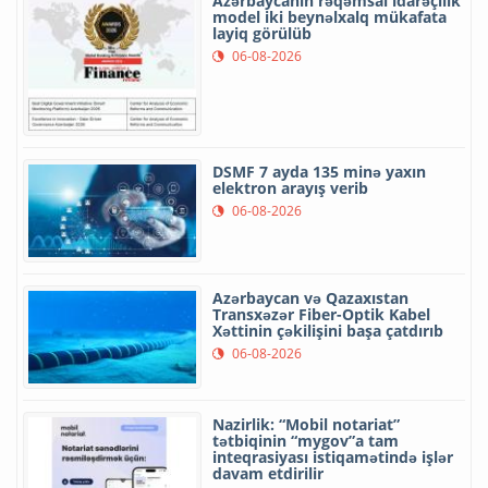
Azərbaycanın rəqəmsal idarəçilik
model iki beynəlxalq mükafata
layiq görülüb
06-08-2026
DSMF 7 ayda 135 minə yaxın
elektron arayış verib
06-08-2026
Azərbaycan və Qazaxıstan
Transxəzər Fiber-Optik Kabel
Xəttinin çəkilişini başa çatdırıb
06-08-2026
Nazirlik: “Mobil notariat”
tətbiqinin “mygov”a tam
inteqrasiyası istiqamətində işlər
davam etdirilir