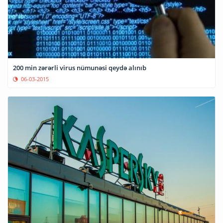
200 min zərərli virus nümunəsi qeydə alınıb
06-03-2015