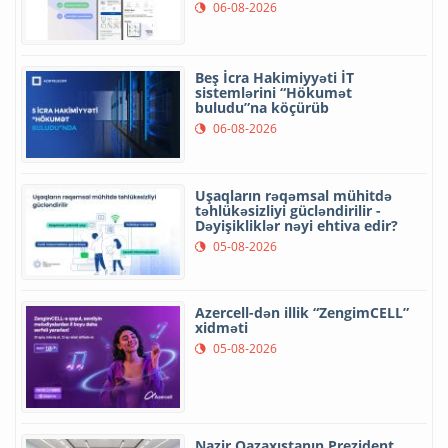
06-08-2026
Beş İcra Hakimiyyəti İT
sistemlərini “Hökumət
buludu”na köçürüb
06-08-2026
Uşaqların rəqəmsal mühitdə
təhlükəsizliyi gücləndirilir -
Dəyişikliklər nəyi ehtiva edir?
05-08-2026
Azercell-dən illik “ZengimCELL”
xidməti
05-08-2026
Nazir Qazaxıstanın Prezident