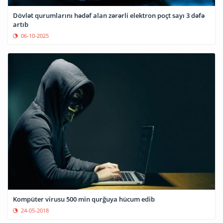
Dövlət qurumlarını hədəf alan zərərli elektron poçt sayı 3 dəfə
artıb
06-10-2025
Kompüter virusu 500 min qurğuya hücum edib
24-05-2018