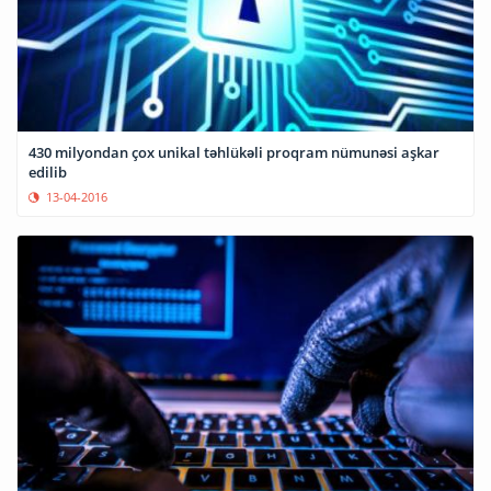
430 milyondan çox unikal təhlükəli proqram nümunəsi aşkar
edilib
13-04-2016