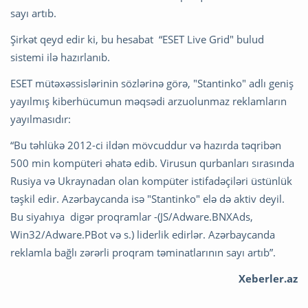
sayı artıb.
Şirkət qeyd edir ki, bu hesabat “ESET Live Grid" bulud
sistemi ilə hazırlanıb.
ESET mütəxəssislərinin sözlərinə görə, "Stantinko" adlı geniş
yayılmış kiberhücumun məqsədi arzuolunmaz reklamların
yayılmasıdır:
“Bu təhlükə 2012-ci ildən mövcuddur və hazırda təqribən
500 min kompüteri əhatə edib. Virusun qurbanları sırasında
Rusiya və Ukraynadan olan kompüter istifadəçiləri üstünlük
təşkil edir. Azərbaycanda isə "Stantinko" elə də aktiv deyil.
Bu siyahıya digər proqramlar -(JS/Adware.BNXAds,
Win32/Adware.PBot və s.) liderlik edirlər. Azərbaycanda
reklamla bağlı zərərli proqram təminatlarının sayı artıb”.
Xeberler.az