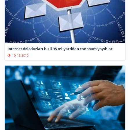
İnternet dələduzları bu il 95 milyarddan çox spam yayıblar
10-12-2010