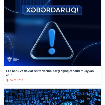
ETX bank və dövlət sektorlarına qarşı fişinq cəhdini müəyyən
edib
06-02-2026