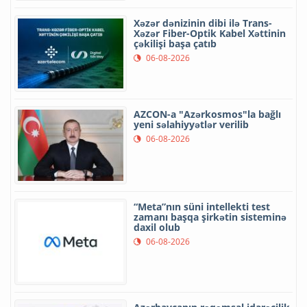
Xəzər dənizinin dibi ilə Trans-
Xəzər Fiber-Optik Kabel Xəttinin
çəkilişi başa çatıb
06-08-2026
AZCON-a "Azərkosmos"la bağlı
yeni səlahiyyətlər verilib
06-08-2026
“Meta”nın süni intellekti test
zamanı başqa şirkətin sisteminə
daxil olub
06-08-2026