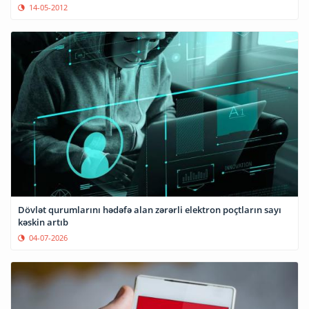
14-05-2012
Dövlət qurumlarını hədəfə alan zərərli elektron poçtların sayı
kəskin artıb
04-07-2026