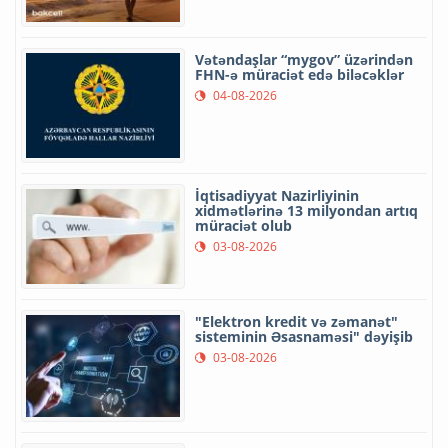
Vətəndaşlar “mygov” üzərindən
FHN-ə müraciət edə biləcəklər
04-08-2026
İqtisadiyyat Nazirliyinin
xidmətlərinə 13 milyondan artıq
müraciət olub
03-08-2026
"Elektron kredit və zəmanət"
sisteminin Əsasnaməsi" dəyişib
03-08-2026