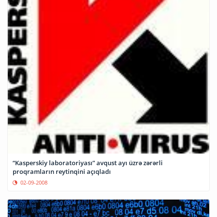
“Kasperskiy laboratoriyası” avqust ayı üzrə zərərli
proqramların reytinqini açıqladı
02-09-2008