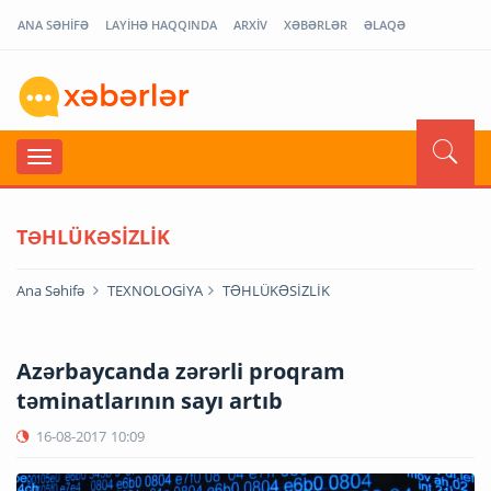
ANA SƏHİFƏ
LAYİHƏ HAQQINDA
ARXİV
XƏBƏRLƏR
ƏLAQƏ
TƏHLÜKƏSİZLİK
Ana Səhifə
TEXNOLOGİYA
TƏHLÜKƏSİZLİK
Azərbaycanda zərərli proqram
təminatlarının sayı artıb
16-08-2017
10:09