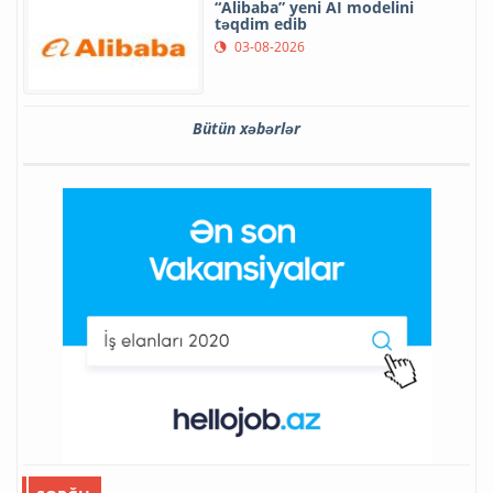
“Alibaba” yeni AI modelini
təqdim edib
03-08-2026
Bütün xəbərlər