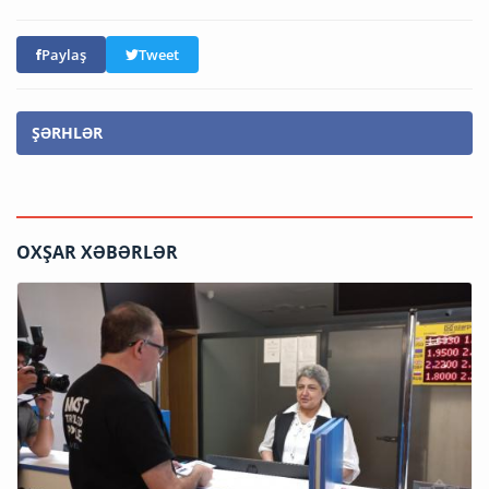
Paylaş
Tweet
ŞƏRHLƏR
OXŞAR XƏBƏRLƏR