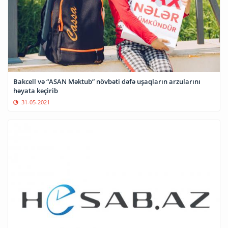
Bakcell və “ASAN Məktub” növbəti dəfə uşaqların arzularını
həyata keçirib
31-05-2021