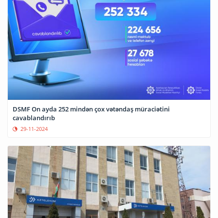
DSMF On ayda 252 mindən çox vətəndaş müraciətini
cavablandırıb
29-11-2024