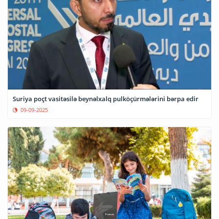
Suriya poçt vasitəsilə beynəlxalq pulköçürmələrini bərpa edir
09-09-2025