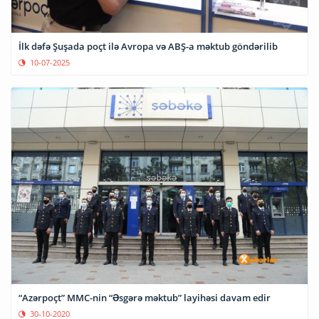
İlk dəfə Şuşada poçt ilə Avropa və ABŞ-a məktub göndərilib
10-07-2025
“Azərpoçt” MMC-nin “Əsgərə məktub” layihəsi davam edir
30-10-2020