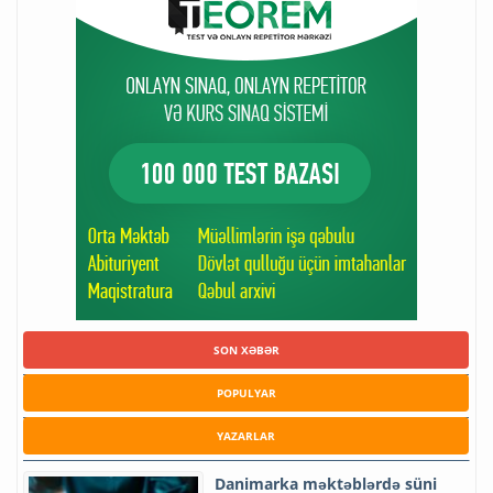
SON XƏBƏR
POPULYAR
YAZARLAR
Danimarka məktəblərdə süni