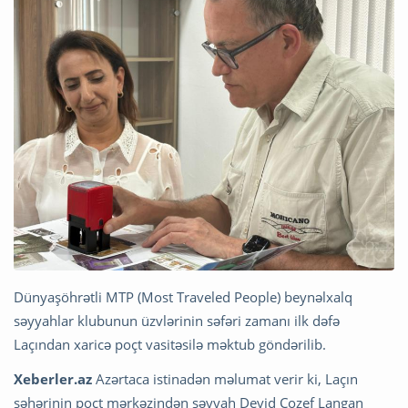
Dünyaşöhrətli MTP (Most Traveled People) beynəlxalq
səyyahlar klubunun üzvlərinin səfəri zamanı ilk dəfə
Laçından xaricə poçt vasitəsilə məktub göndərilib.
Xeberler.az
Azərtaca istinadən məlumat verir ki, Laçın
şəhərinin poçt mərkəzindən səyyah Devid Cozef Langan