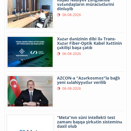
vətəndaşların müraciətlərini
dinləyib
06-08-2026
Xəzər dənizinin dibi ilə Trans-
Xəzər Fiber-Optik Kabel Xəttinin
çəkilişi başa çatıb
06-08-2026
AZCON-a "Azərkosmos"la bağlı
yeni səlahiyyətlər verilib
06-08-2026
“Meta”nın süni intellekti test
zamanı başqa şirkətin sisteminə
daxil olub