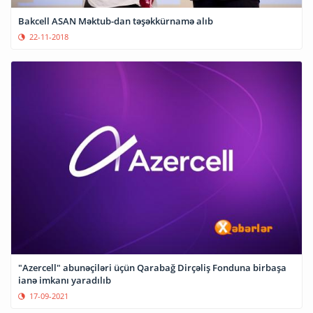
Bakcell ASAN Məktub-dan təşəkkürnamə alıb
22-11-2018
"Azercell" abunəçiləri üçün Qarabağ Dirçəliş Fonduna birbaşa
ianə imkanı yaradılıb
17-09-2021