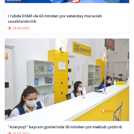
I rübdə DSMF-də 63 mindən çox vətəndaş müraciəti
cavablandırılıb
28-04-2025
"Azərpoçt" bayram günlərində 30 mindən çox məktub çatdırıb
29-03-2022