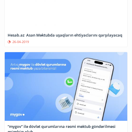
Hesab.az Asan Məktubda uşaqların ehtiyaclarını qarşılayacaq
26-04-2019
“mygov” ilə dövlət qurumlarına rəsmi məktub göndərilməsi
mümkün olub