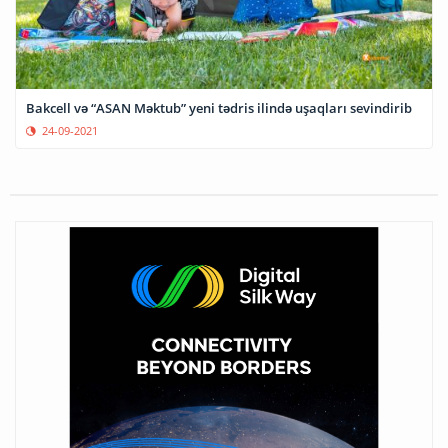
Bakcell və “ASAN Məktub” yeni tədris ilində uşaqları sevindirib
24-09-2021