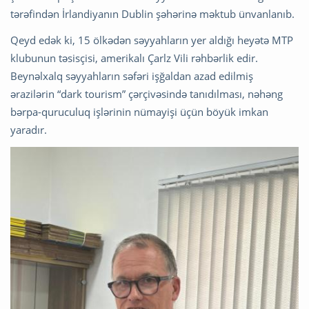
tərəfindən İrlandiyanın Dublin şəhərinə məktub ünvanlanıb.
Qeyd edək ki, 15 ölkədən səyyahların yer aldığı heyətə MTP
klubunun təsisçisi, amerikalı Çarlz Vili rəhbərlik edir.
Beynəlxalq səyyahların səfəri işğaldan azad edilmiş
ərazilərin “dark tourism” çərçivəsində tanıdılması, nəhəng
bərpa-quruculuq işlərinin nümayişi üçün böyük imkan
yaradır.