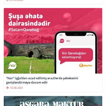
“Nar” işğaldan azad edilmiş ərazilərdə şəbəkəsini
genişləndirməyə davam edir
10-06-2021