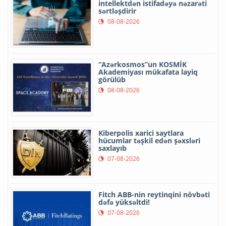
intellektdən istifadəyə nəzarəti
sərtləşdirir
08-08-2026
“Azərkosmos”un KOSMİK
Akademiyası mükafata layiq
görülüb
08-08-2026
Kiberpolis xarici saytlara
hücumlar təşkil edən şəxsləri
saxlayıb
07-08-2026
Fitch ABB-nin reytinqini növbəti
dəfə yüksəltdi!
07-08-2026