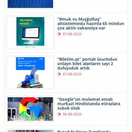
“Əmək və Məşğulluq”
altsistemində hazırda 65 mindən
çox aktiv vakansiya var
07-08-2026
“Biletim.az” portalı üzərindən
onlayn bilet alanların sayı 2
dəfəyədək artıb
07-08-2026
“Google”un məlumat emalı
mərkəzi Hindistanda etirazlara
səbəb olub
06-08-2026
Rəşad Nəbiyev Zəngilanda