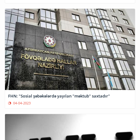
FHN: "Sosial şəbəkələrdə yayılan "məktub" saxtadır"
04-04-2023