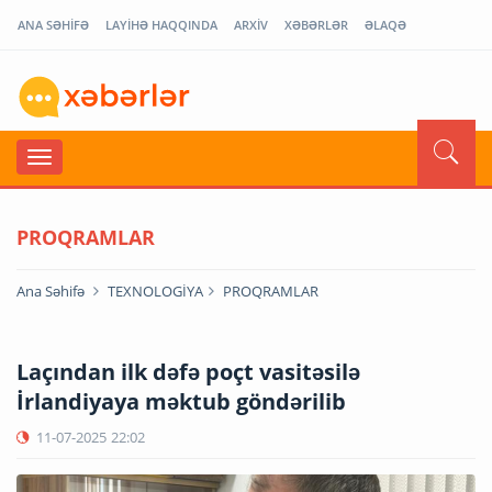
ANA SƏHİFƏ
LAYİHƏ HAQQINDA
ARXİV
XƏBƏRLƏR
ƏLAQƏ
PROQRAMLAR
Ana Səhifə
TEXNOLOGİYA
PROQRAMLAR
Laçından ilk dəfə poçt vasitəsilə
İrlandiyaya məktub göndərilib
11-07-2025
22:02