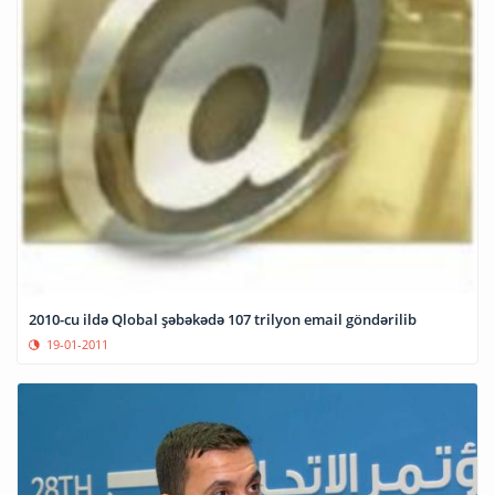
2010-cu ildə Qlobal şəbəkədə 107 trilyon email göndərilib
19-01-2011