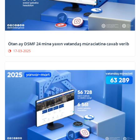
Ötən ay DSMF 24 minə yaxın vətəndaş müraciətinə cavab verib
17-03-2025