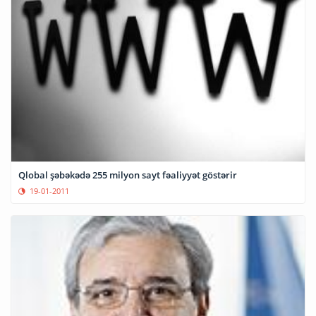
Qlobal şəbəkədə 255 milyon sayt fəaliyyət göstərir
19-01-2011