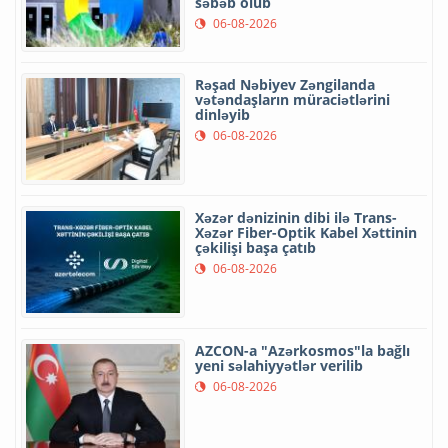
səbəb olub
06-08-2026
Rəşad Nəbiyev Zəngilanda
vətəndaşların müraciətlərini
dinləyib
06-08-2026
Xəzər dənizinin dibi ilə Trans-
Xəzər Fiber-Optik Kabel Xəttinin
çəkilişi başa çatıb
06-08-2026
AZCON-a "Azərkosmos"la bağlı
yeni səlahiyyətlər verilib
06-08-2026