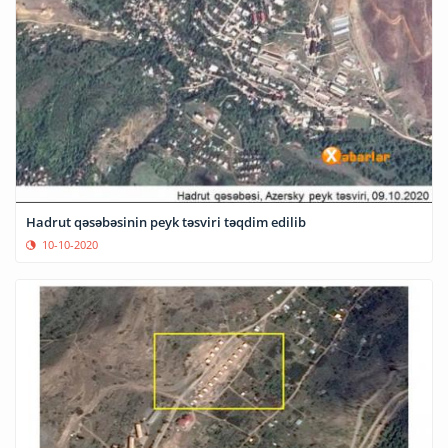
Hadrut qəsəbəsinin peyk təsviri təqdim edilib
10-10-2020