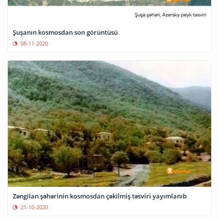
Şuşanın kosmosdan son görüntüsü
08-11-2020
Zəngilan şəhərinin kosmosdan çəkilmiş təsviri yayımlanıb
21-10-2020