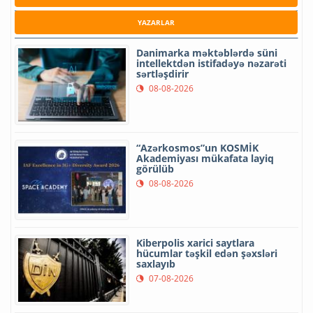
YAZARLAR
Danimarka məktəblərdə süni
intellektdən istifadəyə nəzarəti
sərtləşdirir
08-08-2026
“Azərkosmos”un KOSMİK
Akademiyası mükafata layiq
görülüb
08-08-2026
Kiberpolis xarici saytlara
hücumlar təşkil edən şəxsləri
saxlayıb
07-08-2026