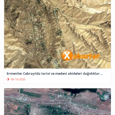
Ermənilər Cəbrayılda tarixi və mədəni abidələri dağıdıblar...
09-10-2020