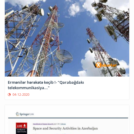
Ermənilər hərəkətə keçib !- "Qarabağdakı
telekommunikasiya..."
04-12-2020