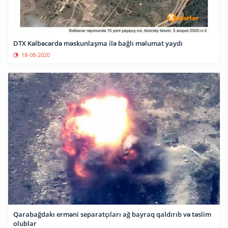
DTX Kəlbəcərdə məskunlaşma ilə bağlı məlumat yaydı
18-08-2020
Qarabağdakı erməni separatçıları ağ bayraq qaldırıb və təslim
olublar