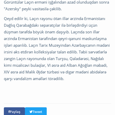
Görüntülər Laçın erməni işğalından azad olunduqdan sonra
"Azersky" peyki vasitəsilə çəkilib.
Qeyd edilir ki, Laçın rayonu ötən illər ərzində Ermənistanı
Dağlıq Qarabağdakı separatçılar ilə birləşdirdiyi üçün
düşmən tərəfdə böyük önəm daşıyıb. Laçında son illər
ərzində Ermənistan tərəfindən qeyri-qanuni məskunlaşma
işləri aparılıb. Laçın Tarix Muzeyindən Azərbaycanın mədəni
irsini əks etdirən kolleksiyalar talan edilib. Təbii sərvətlərlə
zəngin Laçın rayonunda olan Turşsu, Qaladərəsi, Nağdalı
kimi müalicəvi bulaqlar, VI əsrə aid Alban Ağoğlan məbədi,
XIV əsrə aid Məlik Əjdər türbəsi və digər mədəni abidələrə
qarşı vandalizm əməlləri törədilib.
Paylaş
Tweet