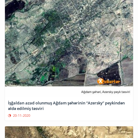
İşğaldan azad olunmuş Ağdam şəhərinin “Azersky” peykindən
əldə edilmiş təsviri
20-11-2020