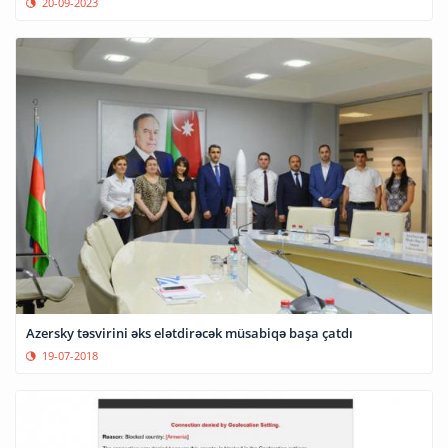
20-09-2023
Azersky təsvirini əks elətdirəcək müsabiqə başa çatdı
19-07-2018