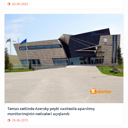
20-09-2023
Təmas xəttində Azersky peyki vasitəsilə aparılmış
monitorinqinin nəticələri açıqlanıb
29-06-2015