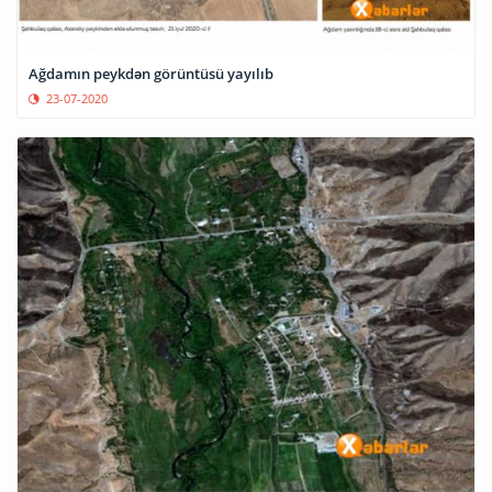
Ağdamın peykdən görüntüsü yayılıb
23-07-2020