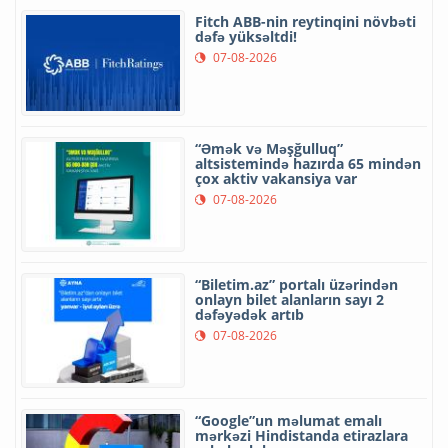
Fitch ABB-nin reytinqini növbəti
dəfə yüksəltdi!
07-08-2026
“Əmək və Məşğulluq”
altsistemində hazırda 65 mindən
çox aktiv vakansiya var
07-08-2026
“Biletim.az” portalı üzərindən
onlayn bilet alanların sayı 2
dəfəyədək artıb
07-08-2026
“Google”un məlumat emalı
mərkəzi Hindistanda etirazlara