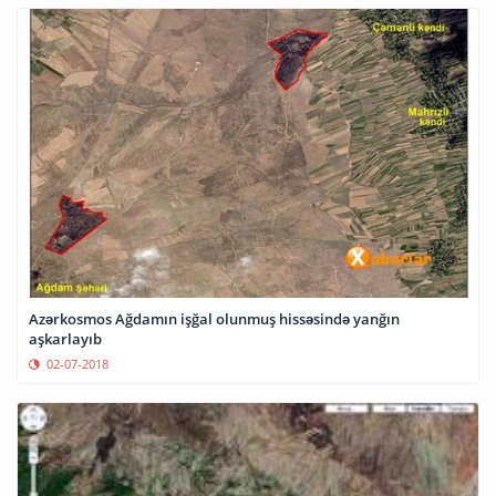
Azərkosmos Ağdamın işğal olunmuş hissəsində yanğın
aşkarlayıb
02-07-2018