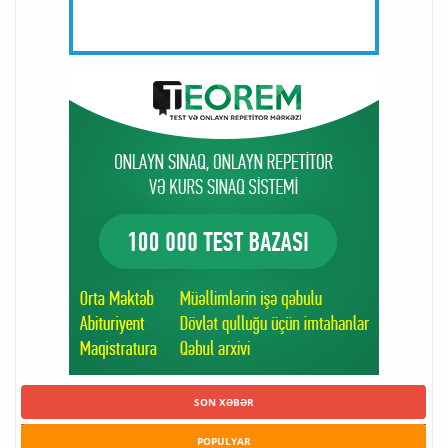
SON XƏBƏR
POPULYAR