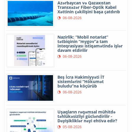
Azərbaycan və Qazaxıstan
Transxəzər Fiber-Optik Kabel
Xəttinin çəkilişini başa çatdırıb
06-08-2026
Nazirlik: “Mobil notariat”
tətbiqinin “mygov”a tam
inteqrasiyası istiqamətində işlər
davam etdirilir
06-08-2026
Beş İcra Hakimiyyəti İT
sistemlərini “Hökumət
buludu”na köçürüb
06-08-2026
Uşaqların rəqəmsal mühitdə
təhlükəsizliyi gücləndirilir -
Dəyişikliklər nəyi ehtiva edir?
05-08-2026