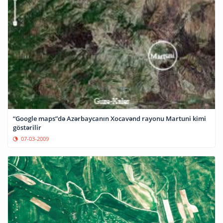
“Google maps”də Azərbaycanın Xocavənd rayonu Martuni kimi
göstərilir
07-03-2009