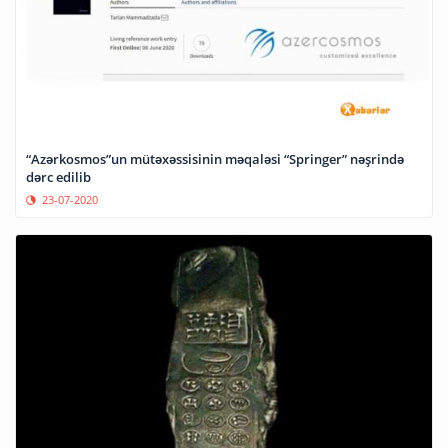
“Azərkosmos”un mütəxəssisinin məqaləsi “Springer” nəşrində
dərc edilib
23-07-2020