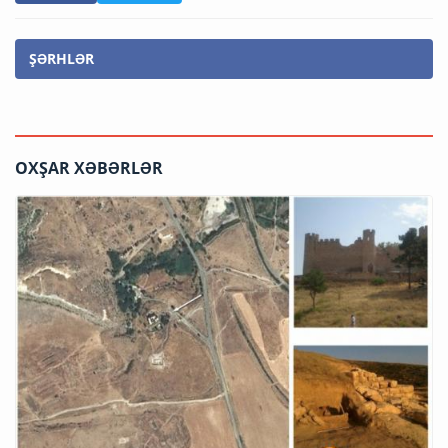
ŞƏRHLƏR
OXŞAR XƏBƏRLƏR