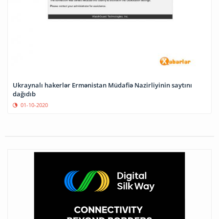
Ukraynalı hakerlər Ermənistan Müdafiə Nazirliyinin saytını
dağıdıb
01-10-2020