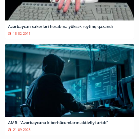
Azərbaycan xakerləri hesabına yüksək reytinq qazandı
18-02-2011
AMB: “Azərbaycana kiberhücumların aktivliyi artıb”
21-09-2023