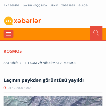
ANA SƏHİFƏ
LAYİHƏ HAQQINDA
ARXİV
XƏBƏRLƏR
ƏLAQƏ
KOSMOS
Ana Səhifə
TELEKOM VƏ NƏQLİYYAT
KOSMOS
Laçının peykdən görüntüsü yayıldı
01-12-2020
17:46