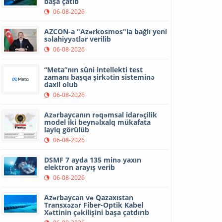
başa çatıb
06-08-2026
AZCON-a "Azərkosmos"la bağlı yeni
səlahiyyətlər verilib
06-08-2026
“Meta”nın süni intellekti test
zamanı başqa şirkətin sisteminə
daxil olub
06-08-2026
Azərbaycanın rəqəmsal idarəçilik
model iki beynəlxalq mükafata
layiq görülüb
06-08-2026
DSMF 7 ayda 135 minə yaxın
elektron arayış verib
06-08-2026
Azərbaycan və Qazaxıstan
Transxəzər Fiber-Optik Kabel
Xəttinin çəkilişini başa çatdırıb