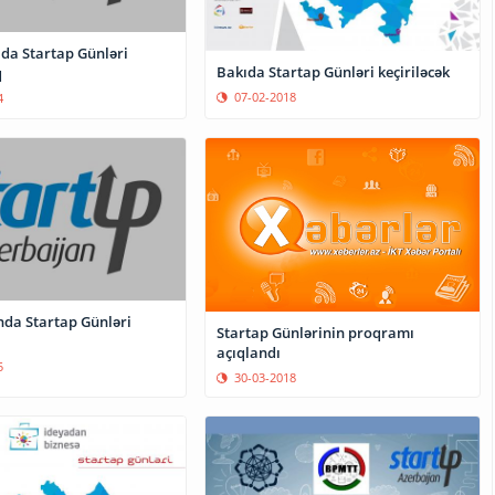
da Startap Günləri
Bakıda Startap Günləri keçiriləcək
q
07-02-2018
4
da Startap Günləri
Startap Günlərinin proqramı
açıqlandı
5
30-03-2018