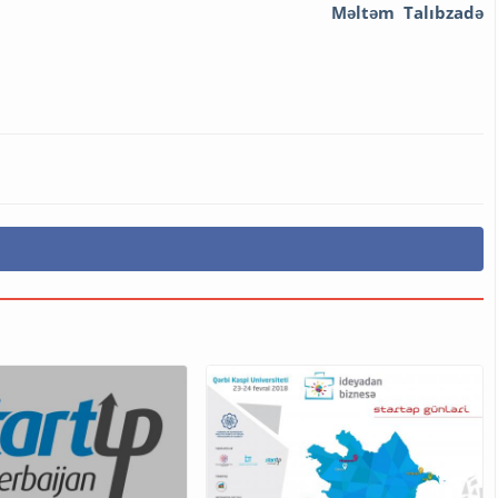
Məltəm Talıbzadə