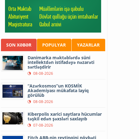
SON XƏBƏR
POPULYAR
YAZARLAR
Danimarka məktəblərdə süni
intellektdən istifadəyə nəzarəti
sərtləşdirir
08-08-2026
“Azərkosmos”un KOSMİK
Akademiyası mükafata layiq
görülüb
08-08-2026
Kiberpolis xarici saytlara hücumlar
təşkil edən şəxsləri saxlayıb
07-08-2026
Fitch ABB-nin reytinqini növbəti