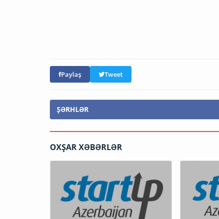
Paylaş
Tweet
ŞƏRHLƏR
OXŞAR XƏBƏRLƏR