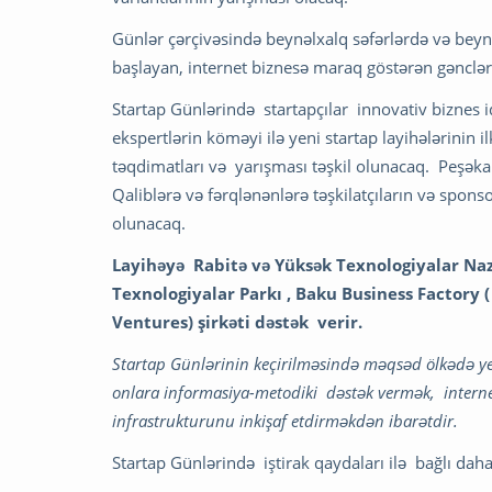
Günlər çərçivəsində beynəlxalq səfərlərdə və beynə
başlayan, internet biznesə maraq göstərən gənclərl
Startap Günlərində startapçılar innovativ biznes
ekspertlərin köməyi ilə yeni startap layihələrinin i
təqdimatları və yarışması təşkil olunacaq. Peşəka
Qaliblərə və fərqlənənlərə təşkilatçıların və sponso
olunacaq.
Layihəyə Rabitə və Yüksək Texnologiyalar Nazi
Texnologiyalar Parkı , Baku Business Factory (
Ventures) şirkəti dəstək verir.
Startap Günlərinin keçirilməsində məqsəd ölkədə y
onlara informasiya-metodiki dəstək vermək, internet
infrastrukturunu inkişaf etdirməkdən ibarətdir.
Startap Günlərində iştirak qaydaları ilə bağlı daha