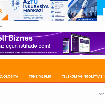
QƏ
XNOLOGİYA
TƏNZİMLƏMƏ
TELEKOM VƏ NƏQLİYYAT
Ana 