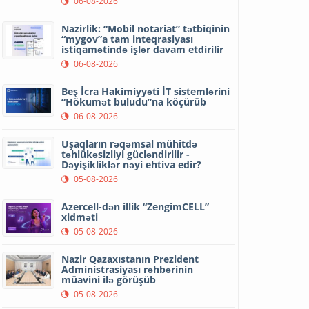
06-08-2026
Nazirlik: “Mobil notariat” tətbiqinin
“mygov”a tam inteqrasiyası
istiqamətində işlər davam etdirilir
06-08-2026
Beş İcra Hakimiyyəti İT sistemlərini
“Hökumət buludu”na köçürüb
06-08-2026
Uşaqların rəqəmsal mühitdə
təhlükəsizliyi gücləndirilir -
Dəyişikliklər nəyi ehtiva edir?
05-08-2026
Azercell-dən illik “ZengimCELL”
xidməti
05-08-2026
Nazir Qazaxıstanın Prezident
Administrasiyası rəhbərinin
müavini ilə görüşüb
05-08-2026