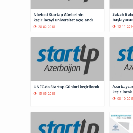
Sabah Bakı
Növbəti Startap Günlərinin
başlayaca
keçiriləcəyi universitet açıqlandı
13-11-201
28-02-2018
Azərbaycan
UNEC-də Startap Günləri keçiriləcək
keçiriləcək
15-05-2018
08-10-201