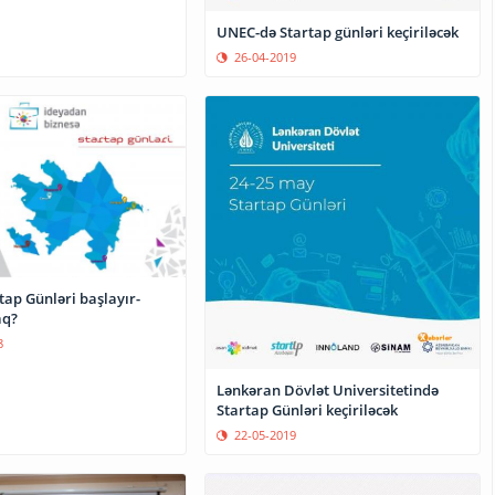
UNEC-də Startap günləri keçiriləcək
26-04-2019
tap Günləri başlayır-
aq?
8
Lənkəran Dövlət Universitetində
Startap Günləri keçiriləcək
22-05-2019