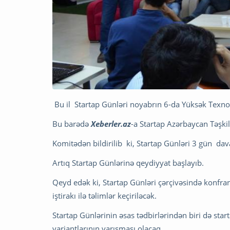
Bu il Startap Günləri noyabrın 6-da Yüksək Texno
Bu barədə
Xeberler.az
-a Startap Azərbaycan Təşki
Komitədən bildirilib ki, Startap Günləri 3 gün da
Artıq Startap Günlərinə qeydiyyat başlayıb.
Qeyd edək ki, Startap Günləri çərçivəsində konfra
iştirakı ilə təlimlər keçiriləcək.
Startap Günlərinin əsas tədbirlərindən biri də start
variantlarının yarışması olacaq.