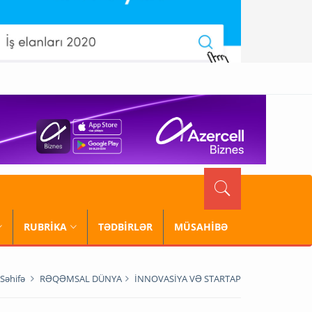
RUBRİKA
TƏDBİRLƏR
MÜSAHİBƏ
Səhifə
RƏQƏMSAL DÜNYA
İNNOVASİYA VƏ STARTAP