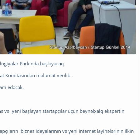
logiyalar Parkında başlayacaq.
lat Komitəsindən məlumat verilib .
vam edəcək.
ns və yeni başlayan startapçılar üçün beynəlxalq ekspertin
apçıların biznes ideyalarının və yeni internet layihələrinin ilkin