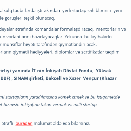
lxalq tədbirlərdə iştirak edən yerli startap sahiblərinin yeni
ə görüşləri təşkil olunacaq.
 ideyalar ətrafında komandalar formalaşdıracaq, mentorların və
lkin variantlarını hazırlayacaqlar. Yekunda bu layihələrin
r münsiflər heyəti tərəfindən qiymətləndiriləcək.
rların qiymətli hədiyyələri, diplomlar və sertifikatlar təqdim
rliyi yanında İT-nin İnkişafı Dövlət Fondu, Yüksək
 BBF) , SİNAM şirkəti, Bakcell və Xəzər Vençur (Khazar
eni startapların yaradılmasına kömək etmək və bu istiqamətdə
 biznesin inkişafına təkan vermək və milli startap
 ətraflı
buradan
məlumat əldə edə bilərsiniz.