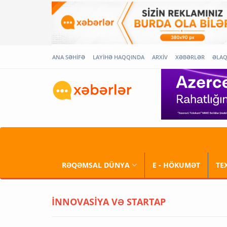
ANA SƏHİFƏ
LAYİHƏ HAQQINDA
ARXİV
XƏBƏRLƏR
ƏLA
RƏQƏMSAL DÜNYA
E - HÖKUMƏT
TE
İNNOVASİYA VƏ STARTAP