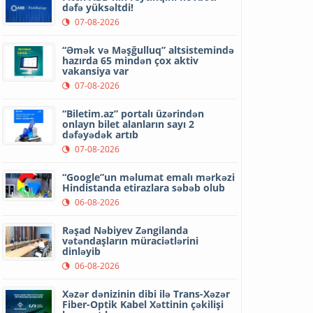
dəfə yüksəltdi!
07-08-2026
“Əmək və Məşğulluq” altsistemində
hazırda 65 mindən çox aktiv
vakansiya var
07-08-2026
“Biletim.az” portalı üzərindən
onlayn bilet alanların sayı 2
dəfəyədək artıb
07-08-2026
“Google”un məlumat emalı mərkəzi
Hindistanda etirazlara səbəb olub
06-08-2026
Rəşad Nəbiyev Zəngilanda
vətəndaşların müraciətlərini
dinləyib
06-08-2026
Xəzər dənizinin dibi ilə Trans-Xəzər
Fiber-Optik Kabel Xəttinin çəkilişi