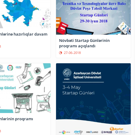
nlərinə hazırlıqlar davam
Növbəti Startap Günlərinin
proqramı açıqlandı
8
27-06-2018
nlərinin proqramı
8