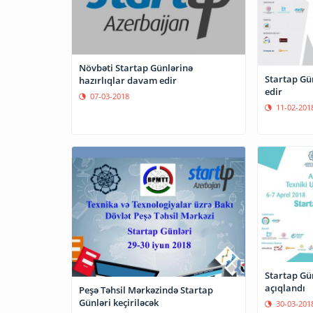
Növbəti Startap Günlərinə
Startap Gü
hazırlıqlar davam edir
edir
07-03-2018
11-02-201
Startap Gü
açıqlandı
Peşə Təhsil Mərkəzində Startap
Günləri keçiriləcək
30-03-201