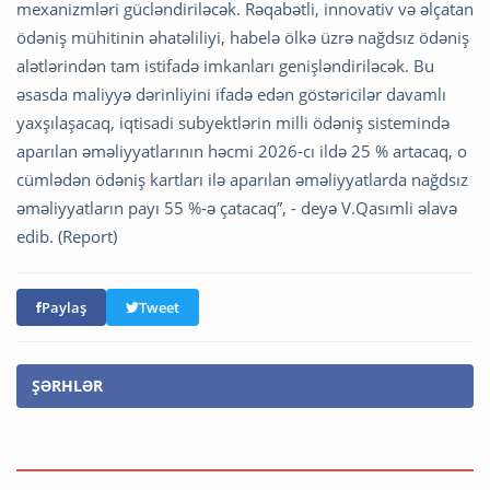
mexanizmləri gücləndiriləcək. Rəqabətli, innovativ və əlçatan
ödəniş mühitinin əhatəliliyi, habelə ölkə üzrə nağdsız ödəniş
alətlərindən tam istifadə imkanları genişləndiriləcək. Bu
əsasda maliyyə dərinliyini ifadə edən göstəricilər davamlı
yaxşılaşacaq, iqtisadi subyektlərin milli ödəniş sistemində
aparılan əməliyyatlarının həcmi 2026-cı ildə 25 % artacaq, o
cümlədən ödəniş kartları ilə aparılan əməliyyatlarda nağdsız
əməliyyatların payı 55 %-ə çatacaq”, - deyə V.Qasımli əlavə
edib. (Report)
Paylaş
Tweet
ŞƏRHLƏR