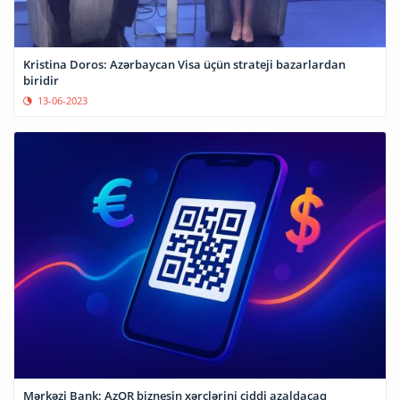
Kristina Doros: Azərbaycan Visa üçün strateji bazarlardan
biridir
13-06-2023
Mərkəzi Bank: AzQR biznesin xərclərini ciddi azaldacaq