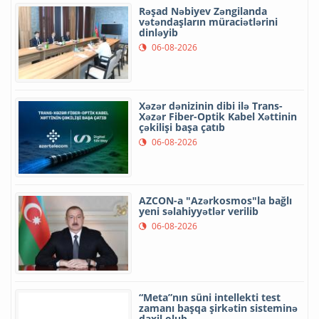
Rəşad Nəbiyev Zəngilanda
vətəndaşların müraciətlərini
dinləyib
06-08-2026
Xəzər dənizinin dibi ilə Trans-
Xəzər Fiber-Optik Kabel Xəttinin
çəkilişi başa çatıb
06-08-2026
AZCON-a "Azərkosmos"la bağlı
yeni səlahiyyətlər verilib
06-08-2026
“Meta”nın süni intellekti test
zamanı başqa şirkətin sisteminə
daxil olub