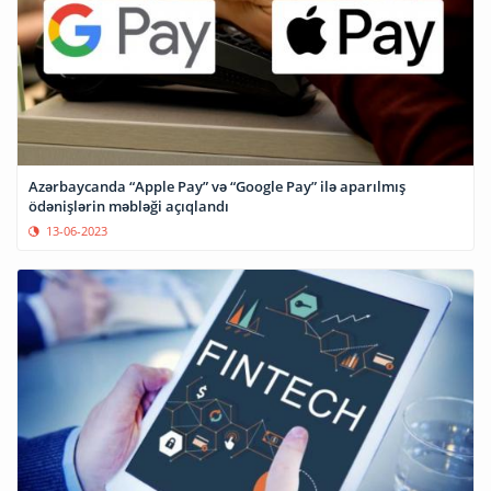
Azərbaycanda “Apple Pay” və “Google Pay” ilə aparılmış
ödənişlərin məbləği açıqlandı
13-06-2023