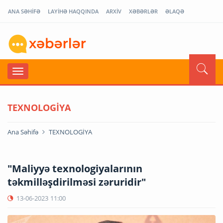
ANA SƏHİFƏ
LAYİHƏ HAQQINDA
ARXİV
XƏBƏRLƏR
ƏLAQƏ
TEXNOLOGİYA
Ana Səhifə
TEXNOLOGİYA
"Maliyyə texnologiyalarının
təkmilləşdirilməsi zəruridir"
13-06-2023
11:00