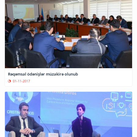
Rəqəmsal ödənişlər müzakirə olunub
01-11-2017