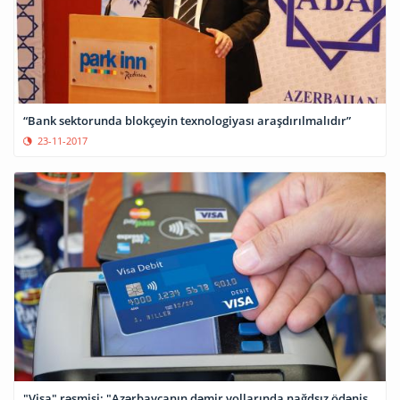
“Bank sektorunda blokçeyin texnologiyası araşdırılmalıdır”
23-11-2017
"Visa" rəsmisi: "Azərbaycanın dəmir yollarında nağdsız ödəniş