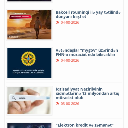
Bakcell rouminqi ilə yay tətilində
dünyanı kəşf et
04-08-2026
Vətəndaşlar “mygov” üzərindən
FHN-ə müraciət edə biləcəklər
04-08-2026
İqtisadiyyat Nazirliyinin
xidmətlərinə 13 milyondan artıq
müraciət olub
03-08-2026
"Elektron kredit və zəmanət"