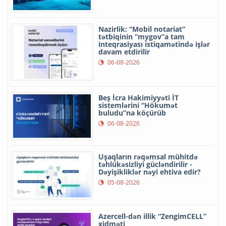
Nazirlik: “Mobil notariat”
tətbiqinin “mygov”a tam
inteqrasiyası istiqamətində işlər
davam etdirilir
06-08-2026
Beş İcra Hakimiyyəti İT
sistemlərini “Hökumət
buludu”na köçürüb
06-08-2026
Uşaqların rəqəmsal mühitdə
təhlükəsizliyi gücləndirilir -
Dəyişikliklər nəyi ehtiva edir?
05-08-2026
Azercell-dən illik “ZengimCELL”
xidməti