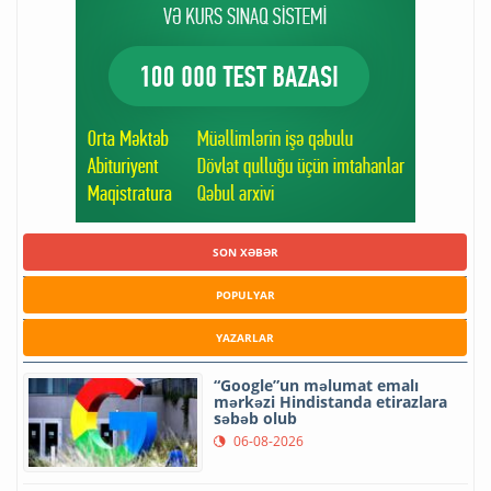
SON XƏBƏR
POPULYAR
YAZARLAR
“Google”un məlumat emalı
mərkəzi Hindistanda etirazlara
səbəb olub
06-08-2026