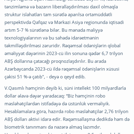
tənzimləmə və bazarın liberallaşdırılması daxil olmaqla
struktur islahatları tam sürətlə aparılsa ortamüddətli
perspektivdə Qafqaz və Mərkəzi Asiya regionunda iqtisadi
artım 5-7 % sürətlənə bilər. Bu mənada maliyyə
texnologiyalarının və bu sahədə idarəetmənin
təkmilləşdirilməsi zəruridir. Rəqəmsal ödənişlərin qlobal
əməliyyat dəyərinin 2023-cü ilin sonuna qədər 6,7 trilyon
ABŞ dollarına çatacağı proqnozlaşdırılır. Bu arada
Azərbaycanda 2023-cü ildə rəqəmsal ödənişlərin xüsusi
çəkisi 51 %-ə çatıb", - deyə o qeyd edib.
V.Qasımlı həmçinin deyib ki, süni intellekt 100 milyardlarla
dollar əlavə dəyər yaradacaq: “Biz həmçinin robo
məsləhətçilərdən istifadəyə də üstünlük verməliyik.
Hesablamalara görə, hazırda robo məsləhətçilər 2,76 trilyon
ABŞ dolları aktivi idarə edir. Rəqəmsallaşma dedikdə həm də
biometrik tanınmanı da nəzərə almaq lazımdır.