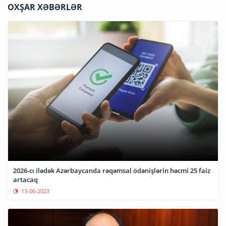
OXŞAR XƏBƏRLƏR
2026-cı ilədək Azərbaycanda rəqəmsal ödənişlərin həcmi 25 faiz
artacaq
13-06-2023