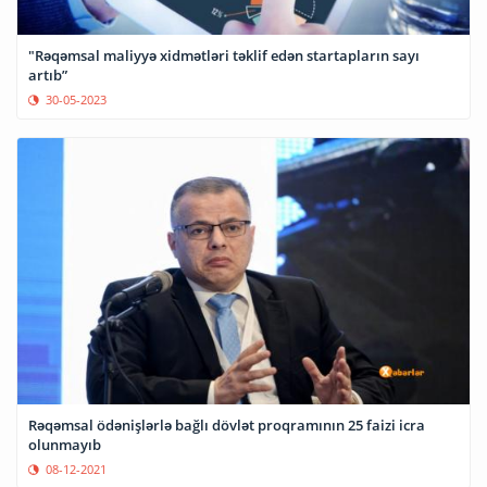
"Rəqəmsal maliyyə xidmətləri təklif edən startapların sayı
artıb”
30-05-2023
Rəqəmsal ödənişlərlə bağlı dövlət proqramının 25 faizi icra
olunmayıb
08-12-2021