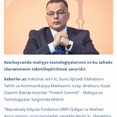
Azərbaycanda maliyyə texnologiyalarının və bu sahədə
idarəetmənin təkmilləşdirilməsi zəruridir.
Xeberler.az
məlumat verir ki, bunu İqtisadi İslahatların
Təhlili və Kommunikasiya Mərkəzinin icraçı direktoru Vüsal
Qasımlı Bakıda keçirilən "Fintech Summit" - Maliyyə və
Texnologiyalar Sərgisində bildirib.
"Beynəlxalq Valyuta Fondunun (IMF) Qafqaz və Mərkəzi
Asiya regionu üçün hazırladığı sənəddə deyilir ki, idarəetmə,