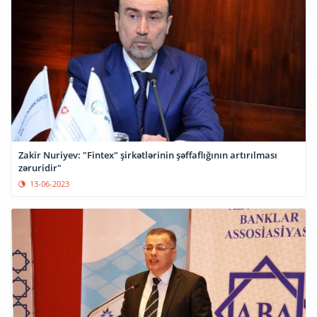
Zakir Nuriyev: "Fintex" şirkətlərinin şəffaflığının artırılması
zəruridir"
13-06-2023