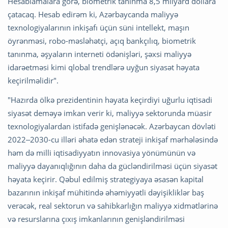
Hesablamalara görə, biometrik tanınma 8,5 milyard dollara
çatacaq. Hesab edirəm ki, Azərbaycanda maliyyə
texnologiyalarının inkişafı üçün süni intellekt, maşın
öyrənməsi, robo-məsləhətçi, açıq bankçılıq, biometrik
tanınma, əşyaların interneti ödənişləri, şəxsi maliyyə
idarəetməsi kimi qlobal trendlərə uyğun siyasət həyata
keçirilməlidir".
"Hazırda ölkə prezidentinin həyata keçirdiyi uğurlu iqtisadi
siyasət deməyə imkan verir ki, maliyyə sektorunda müasir
texnologiyalardan istifadə genişlənəcək. Azərbaycan dövləti
2022‒2030-cu illəri əhatə edən strateji inkişaf mərhələsində
həm də milli iqtisadiyyatın innovasiya yönümünün və
maliyyə dayanıqlığının daha da gücləndirilməsi üçün siyasət
həyata keçirir. Qəbul edilmiş strategiyaya əsasən kapital
bazarının inkişaf mühitində əhəmiyyətli dəyişikliklər baş
verəcək, real sektorun və sahibkarlığın maliyyə xidmətlərinə
və resurslarına çıxış imkanlarının genişləndirilməsi