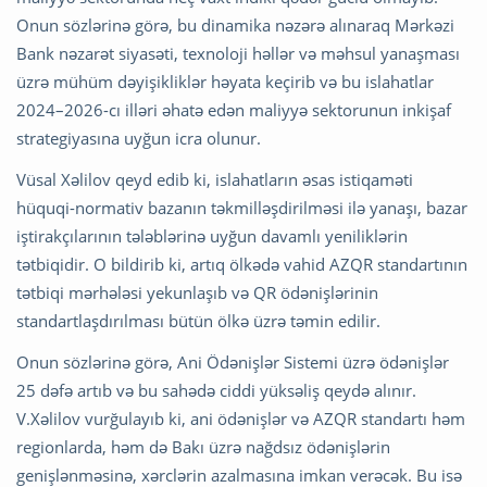
Onun sözlərinə görə, bu dinamika nəzərə alınaraq Mərkəzi
Bank nəzarət siyasəti, texnoloji həllər və məhsul yanaşması
üzrə mühüm dəyişikliklər həyata keçirib və bu islahatlar
2024–2026-cı illəri əhatə edən maliyyə sektorunun inkişaf
strategiyasına uyğun icra olunur.
Vüsal Xəlilov qeyd edib ki, islahatların əsas istiqaməti
hüquqi-normativ bazanın təkmilləşdirilməsi ilə yanaşı, bazar
iştirakçılarının tələblərinə uyğun davamlı yeniliklərin
tətbiqidir. O bildirib ki, artıq ölkədə vahid AZQR standartının
tətbiqi mərhələsi yekunlaşıb və QR ödənişlərinin
standartlaşdırılması bütün ölkə üzrə təmin edilir.
Onun sözlərinə görə, Ani Ödənişlər Sistemi üzrə ödənişlər
25 dəfə artıb və bu sahədə ciddi yüksəliş qeydə alınır.
V.Xəlilov vurğulayıb ki, ani ödənişlər və AZQR standartı həm
regionlarda, həm də Bakı üzrə nağdsız ödənişlərin
genişlənməsinə, xərclərin azalmasına imkan verəcək. Bu isə