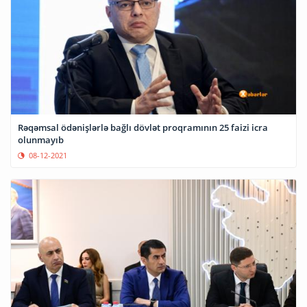
Rəqəmsal ödənişlərlə bağlı dövlət proqramının 25 faizi icra
olunmayıb
08-12-2021