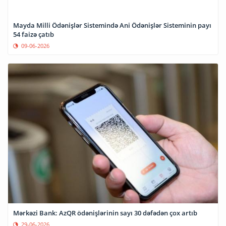
Mayda Milli Ödənişlər Sistemində Ani Ödənişlər Sisteminin payı
54 faizə çatıb
09-06-2026
Mərkəzi Bank: AzQR ödənişlərinin sayı 30 dəfədən çox artıb
29-06-2026