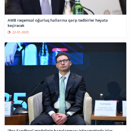
AMB rəqəmsal oğurluq hallarına qarşı tədbirlər həyata
keçirəcək
22-01-2025
“Pre-Sandbox” modelinin hazırlanması istiqamətində işlər