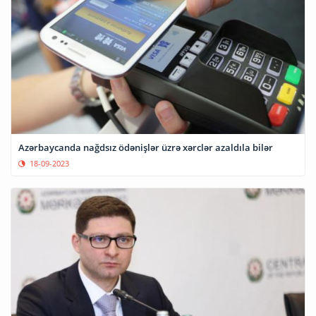
Azərbaycanda nağdsız ödənişlər üzrə xərclər azaldıla bilər
18-09-2023