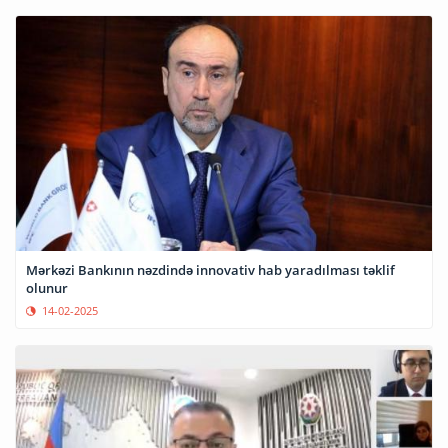
Mərkəzi Bankının nəzdində innovativ hab yaradılması təklif
olunur
14-02-2025