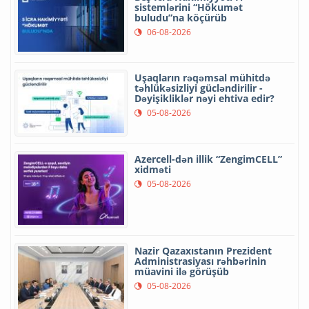
sistemlərini “Hökumət
buludu”na köçürüb
06-08-2026
Uşaqların rəqəmsal mühitdə
təhlükəsizliyi gücləndirilir -
Dəyişikliklər nəyi ehtiva edir?
05-08-2026
Azercell-dən illik “ZengimCELL”
xidməti
05-08-2026
Nazir Qazaxıstanın Prezident
Administrasiyası rəhbərinin
müavini ilə görüşüb
05-08-2026