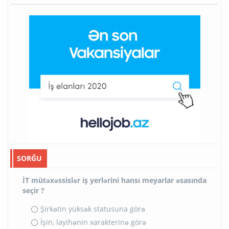
SORĞU
İT mütəxəssislər iş yerlərini hansı meyarlar əsasında
seçir ?
Şirkətin yüksək statusuna görə
İşin, layihənin xarakterinə görə