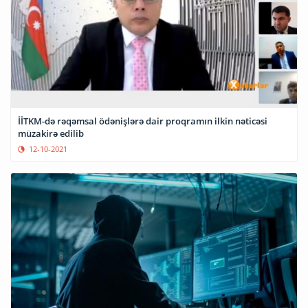
İİTKM-də rəqəmsal ödənişlərə dair proqramın ilkin nəticəsi
müzakirə edilib
12-10-2021