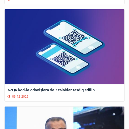
AZQR kod-la ödənişlərə dair tələblər təsdiq edilib
08-12-2025