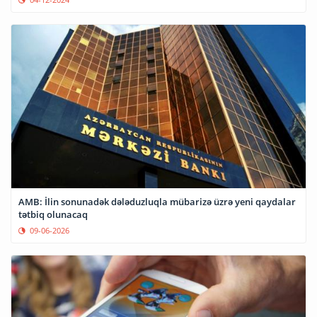
AMB: İlin sonunadək dələduzluqla mübarizə üzrə yeni qaydalar
tətbiq olunacaq
09-06-2026