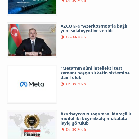
06-08-2026
AZCON-a "Azərkosmos"la bağlı
yeni səlahiyyətlər verilib
06-08-2026
“Meta”nın süni intellekti test
zamanı başqa şirkətin sisteminə
daxil olub
06-08-2026
Azərbaycanın rəqəmsal idarəçilik
model iki beynəlxalq mükafata
layiq görülüb
06-08-2026