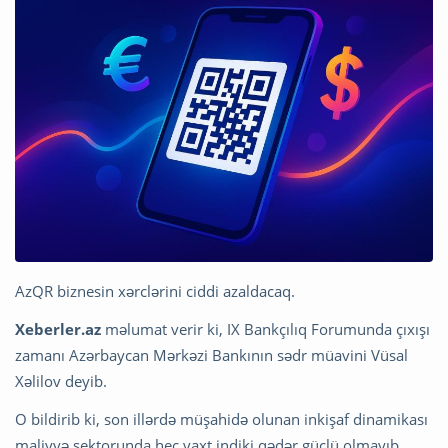
AzQR biznesin xərclərini ciddi azaldacaq.
Xeberler.az
məlumat verir ki, IX Bankçılıq Forumunda çıxışı
zamanı Azərbaycan Mərkəzi Bankının sədr müavini Vüsal
Xəlilov deyib.
O bildirib ki, son illərdə müşahidə olunan inkişaf dinamikası
maliyyə sektorunda heç vaxt indiki qədər güclü olmayıb.