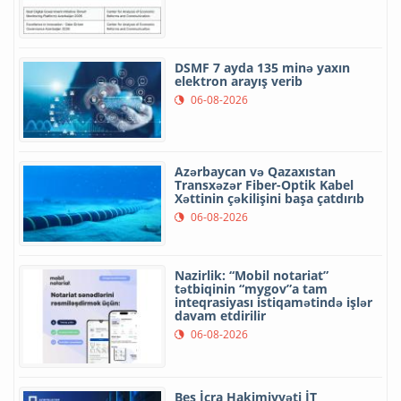
DSMF 7 ayda 135 minə yaxın
elektron arayış verib
06-08-2026
Azərbaycan və Qazaxıstan
Transxəzər Fiber-Optik Kabel
Xəttinin çəkilişini başa çatdırıb
06-08-2026
Nazirlik: “Mobil notariat”
tətbiqinin “mygov”a tam
inteqrasiyası istiqamətində işlər
davam etdirilir
06-08-2026
Beş İcra Hakimiyyəti İT