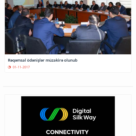
Rəqəmsal ödənişlər müzakirə olunub
01-11-2017