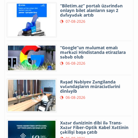
“Biletim.az” portalı üzərindən
onlayn bilet alanların sayı 2
dəfəyədək artıb
07-08-2026
“Google”un məlumat emalı
mərkəzi Hindistanda etirazlara
səbəb olub
06-08-2026
Rəşad Nəbiyev Zəngilanda
vətəndaşların müraciətlərini
dinləyib
06-08-2026
Xəzər dənizinin dibi ilə Trans-
Xəzər Fiber-Optik Kabel Xəttinin
çəkilişi başa çatıb