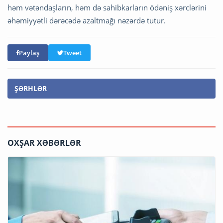
həm vətəndaşların, həm də sahibkarların ödəniş xərclərini
əhəmiyyətli dərəcədə azaltmağı nəzərdə tutur.
Paylaş
Tweet
ŞƏRHLƏR
OXŞAR XƏBƏRLƏR