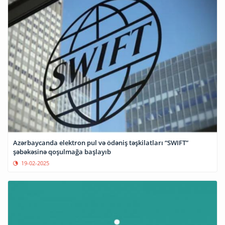
Azərbaycanda elektron pul və ödəniş təşkilatları “SWIFT”
şəbəkəsinə qoşulmağa başlayıb
19-02-2025