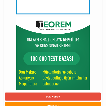
SON XƏBƏR
POPULYAR