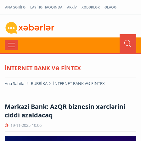
ANA SƏHİFƏ
LAYİHƏ HAQQINDA
ARXİV
XƏBƏRLƏR
ƏLAQƏ
İNTERNET BANK VƏ FİNTEX
Ana Səhifə
RUBRİKA
İNTERNET BANK VƏ FİNTEX
Mərkəzi Bank: AzQR biznesin xərclərini
ciddi azaldacaq
19-11-2025
10:06