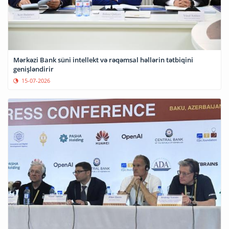
Mərkəzi Bank süni intellekt və rəqəmsal həllərin tətbiqini
genişləndirir
15-07-2026