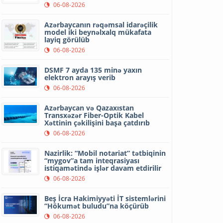
06-08-2026
Azərbaycanın rəqəmsal idarəçilik
model iki beynəlxalq mükafata
layiq görülüb
06-08-2026
DSMF 7 ayda 135 minə yaxın
elektron arayış verib
06-08-2026
Azərbaycan və Qazaxıstan
Transxəzər Fiber-Optik Kabel
Xəttinin çəkilişini başa çatdırıb
06-08-2026
Nazirlik: “Mobil notariat” tətbiqinin
“mygov”a tam inteqrasiyası
istiqamətində işlər davam etdirilir
06-08-2026
Beş İcra Hakimiyyəti İT sistemlərini
“Hökumət buludu”na köçürüb
06-08-2026