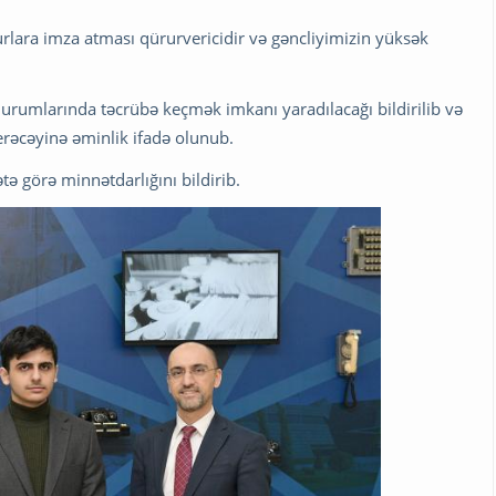
rlara imza atması qürurvericidir və gəncliyimizin yüksək
rumlarında təcrübə keçmək imkanı yaradılacağı bildirilib və
erəcəyinə əminlik ifadə olunub.
 görə minnətdarlığını bildirib.