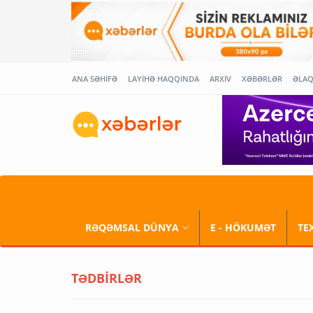
ANA SƏHİFƏ
LAYİHƏ HAQQINDA
ARXİV
XƏBƏRLƏR
ƏLA
RƏQƏMSAL DÜNYA
E - HÖKUMƏT
TE
TƏDBİRLƏR