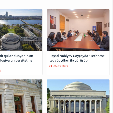
lı qızlar dünyanın ən
Rəşad Nəbiyev Göyçayda “Technest”
logiya universitetinə
təqaüdçüləri ilə görüşüb
06-03-2023
3