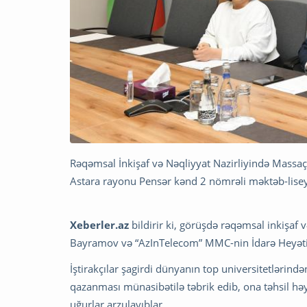
Rəqəmsal İnkişaf və Nəqliyyat Nazirliyində Massa
Astara rayonu Pensər kənd 2 nömrəli məktəb-lisey
Xeberler.az
bildirir ki, görüşdə rəqəmsal inkişaf
Bayramov və “AzInTelecom” MMC-nin İdarə Heyətini
İştirakçılar şagirdi dünyanın top universitetlərin
qazanması münasibətilə təbrik edib, ona təhsil hə
uğurlar arzulayıblar.