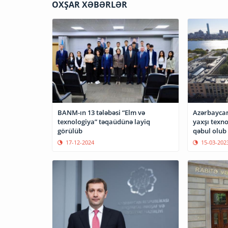
OXŞAR XƏBƏRLƏR
BANM-ın 13 tələbəsi “Elm və
Azərbaycan
texnologiya” təqaüdünə layiq
yaxşı texno
görülüb
qəbul olub
17-12-2024
15-03-202