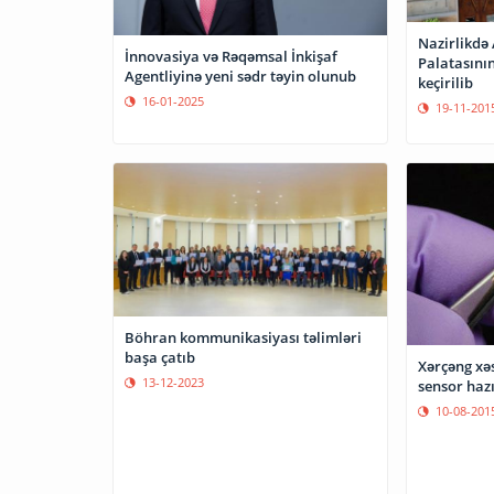
Nazirlikdə
İnnovasiya və Rəqəmsal İnkişaf
Palatasının
Agentliyinə yeni sədr təyin olunub
keçirilib
16-01-2025
19-11-201
Böhran kommunikasiyası təlimləri
başa çatıb
Xərçəng xəs
13-12-2023
sensor hazı
10-08-201