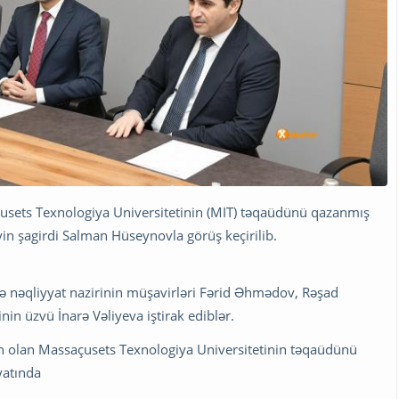
çusets Texnologiya Universitetinin (MIT) təqaüdünü qazanmış
in şagirdi Salman Hüseynovla görüş keçirilib.
 və nəqliyyat nazirinin müşavirləri Fərid Əhmədov, Rəşad
n üzvü İnarə Vəliyeva iştirak ediblər.
dən olan Massaçusets Texnologiya Universitetinin təqaüdünü
yatında