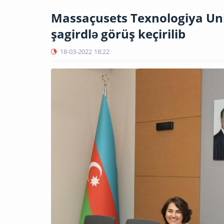
Massaçusets Texnologiya Un
şagirdlə görüş keçirilib
18-03-2022
18:22