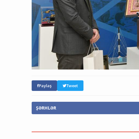
Paylaş
Tweet
ŞƏRHLƏR