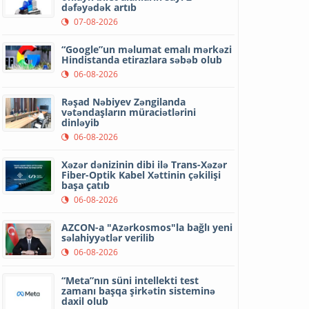
dəfəyədək artıb
07-08-2026
“Google”un məlumat emalı mərkəzi
Hindistanda etirazlara səbəb olub
06-08-2026
Rəşad Nəbiyev Zəngilanda
vətəndaşların müraciətlərini
dinləyib
06-08-2026
Xəzər dənizinin dibi ilə Trans-Xəzər
Fiber-Optik Kabel Xəttinin çəkilişi
başa çatıb
06-08-2026
AZCON-a "Azərkosmos"la bağlı yeni
səlahiyyətlər verilib
06-08-2026
“Meta”nın süni intellekti test
zamanı başqa şirkətin sisteminə
daxil olub