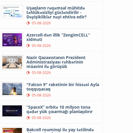
Uşaqların rəqəmsal mühitdə
təhlükəsizliyi gücləndirilir -
Dəyişikliklər nəyi ehtiva edir?
05-08-2026
Azercell-dən illik “ZengimCELL”
xidməti
05-08-2026
Nazir Qazaxıstanın Prezident
Administrasiyası rəhbərinin
müavini ilə görüşüb
05-08-2026
"Falcon 9" raketinin bir hissəsi Ayla
toqquşacaq
05-08-2026
“SpaceX” orbitə 10 milyon tona
qədər yük çıxarmağı planlaşdırır
05-08-2026
Bakcell rouminqi ilə yay tətilində