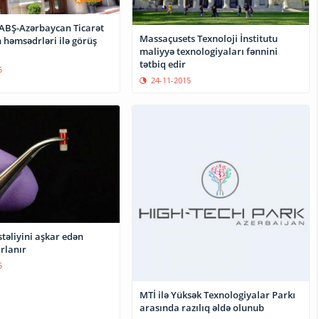
 ABŞ-Azərbaycan Ticarət
Massaçusets Texnoloji İnstitutu
 həmsədrləri ilə görüş
maliyyə texnologiyaları fənnini
tətbiq edir
5
24-11-2015
təliyini aşkar edən
rlanır
5
MTİ ilə Yüksək Texnologiyalar Parkı
arasında razılıq əldə olunub