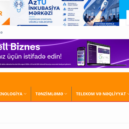
QƏ
XNOLOGİYA
TƏNZİMLƏMƏ
TELEKOM VƏ NƏQLİYYAT