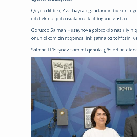
Qeyd edilib ki, Azərbaycan gənclərinin bu kimi uğu
intellektual potensiala malik olduğunu göstərir.
Görüşdə Salman Hüseynova gələcəkdə nazirliyin qu
onun ölkəmizin rəqəmsal inkişafına öz töhfəsini v
Salman Hüseynov səmimi qəbula, göstərilən diqqətə