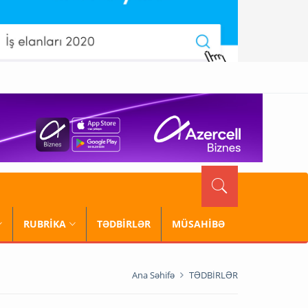
RUBRİKA
TƏDBİRLƏR
MÜSAHİBƏ
Ana Səhifə
TƏDBİRLƏR