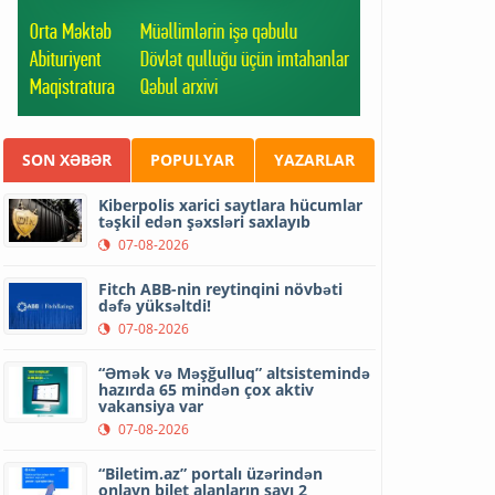
SON XƏBƏR
POPULYAR
YAZARLAR
Kiberpolis xarici saytlara hücumlar
təşkil edən şəxsləri saxlayıb
07-08-2026
Fitch ABB-nin reytinqini növbəti
dəfə yüksəltdi!
07-08-2026
“Əmək və Məşğulluq” altsistemində
hazırda 65 mindən çox aktiv
vakansiya var
07-08-2026
“Biletim.az” portalı üzərindən
onlayn bilet alanların sayı 2