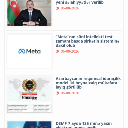
yeni səlahiyyətlər verilib
06-08-2026
“Meta”nın süni intellekti test
zamanı başqa şirkətin sisteminə
daxil olub
06-08-2026
Azərbaycanın rəqəmsal idarəçilik
model iki beynəlxalq mükafata
layiq görülüb
06-08-2026
DSMF 7 ayda 135 minə yaxın
elektron arayış verib