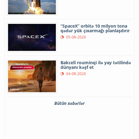
“SpaceX” orbitə 10 milyon tona
qədər yük çıxarmağı planlaşdırır
05-08-2026
Bakcell rouminqi ilə yay tətilində
dünyanı kəşf et
04-08-2026
Bütün xəbərlər