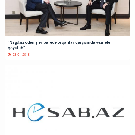
“Nağdsız ödənişlər barədə orqanlar qarşısında vəzifələr
qoyulub”
23-01-2018