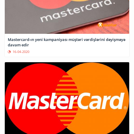
Mastercard-ın yeni kampaniyası müştəri vərdişlərini dəyişməyə
davam edir
16-04-2020