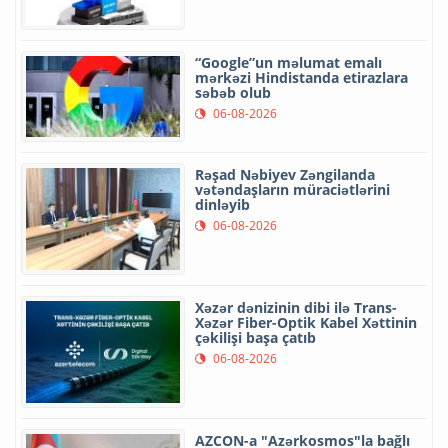
“Google”un məlumat emalı
mərkəzi Hindistanda etirazlara
səbəb olub
06-08-2026
Rəşad Nəbiyev Zəngilanda
vətəndaşların müraciətlərini
dinləyib
06-08-2026
Xəzər dənizinin dibi ilə Trans-
Xəzər Fiber-Optik Kabel Xəttinin
çəkilişi başa çatıb
06-08-2026
AZCON-a "Azərkosmos"la bağlı