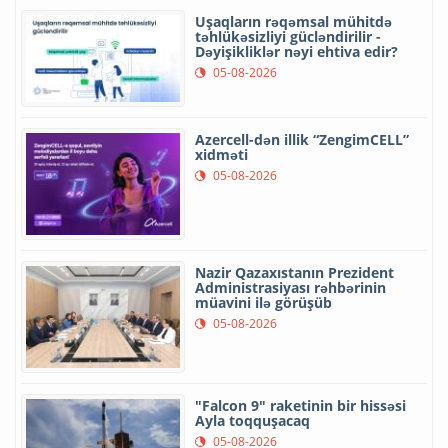
Uşaqların rəqəmsal mühitdə
təhlükəsizliyi gücləndirilir -
Dəyişikliklər nəyi ehtiva edir?
05-08-2026
Azercell-dən illik “ZengimCELL”
xidməti
05-08-2026
Nazir Qazaxıstanın Prezident
Administrasiyası rəhbərinin
müavini ilə görüşüb
05-08-2026
"Falcon 9" raketinin bir hissəsi
Ayla toqquşacaq
05-08-2026