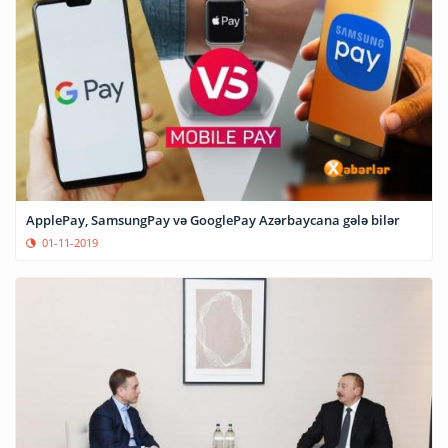
ApplePay, SamsungPay və GooglePay Azərbaycana gələ bilər
01-11-2019