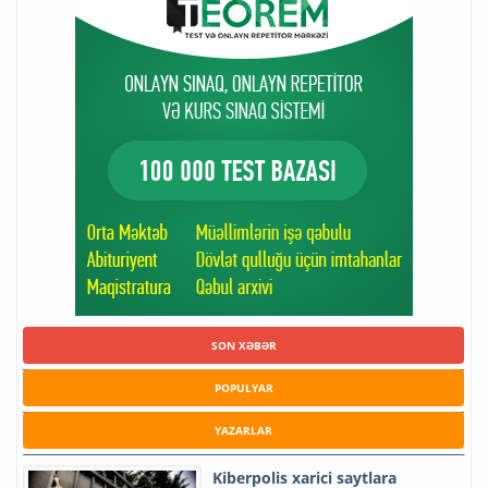
SON XƏBƏR
POPULYAR
YAZARLAR
Kiberpolis xarici saytlara