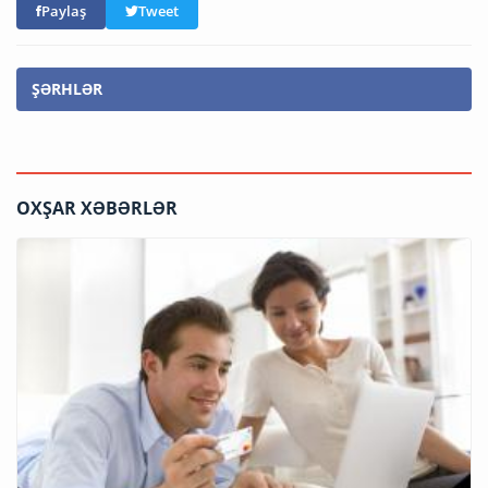
Paylaş
Tweet
ŞƏRHLƏR
OXŞAR XƏBƏRLƏR