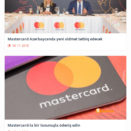
Mastercard Azərbaycanda yeni xidmət tətbiq edəcək
30-11-2018
Mastercard-la bir toxunuşla ödəniş edin