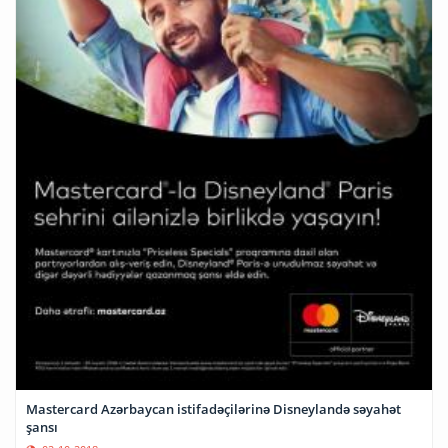
Mastercard Azərbaycan istifadəçilərinə Disneylandə səyahət
şansı