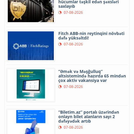
hücumlar təşkil edən şəxsləri
saxlayıb
07-08-2026
Fitch ABB-nin reytinqini növbəti
dəfə yüksəltdi!
07-08-2026
“Əmək və Məşğulluq”
altsistemində hazırda 65 mindən
çox aktiv vakansiya var
07-08-2026
“Biletim.az” portalı üzərindən
onlayn bilet alanların sayı 2
dəfəyədək artıb
07-08-2026