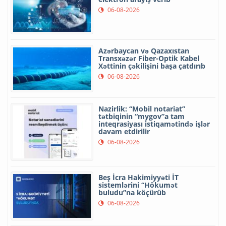
06-08-2026
Azərbaycan və Qazaxıstan
Transxəzər Fiber-Optik Kabel
Xəttinin çəkilişini başa çatdırıb
06-08-2026
Nazirlik: “Mobil notariat”
tətbiqinin “mygov”a tam
inteqrasiyası istiqamətində işlər
davam etdirilir
06-08-2026
Beş İcra Hakimiyyəti İT
sistemlərini “Hökumət
buludu”na köçürüb
06-08-2026