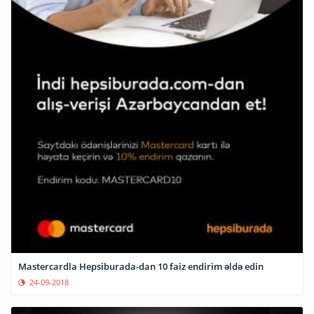
Mastercardla Hepsiburada-dan 10 faiz endirim əldə edin
24-09-2018