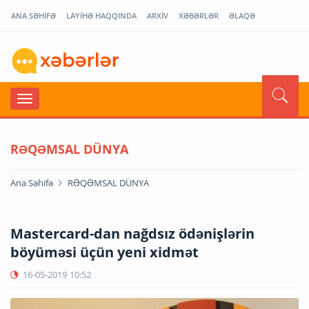
ANA SƏHİFƏ
LAYİHƏ HAQQINDA
ARXİV
XƏBƏRLƏR
ƏLAQƏ
RƏQƏMSAL DÜNYA
Ana Səhifə
RƏQƏMSAL DÜNYA
Mastercard-dan nağdsız ödənişlərin
böyüməsi üçün yeni xidmət
16-05-2019
10:52