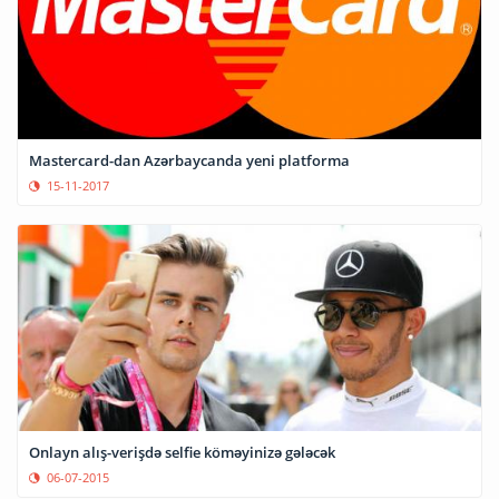
Mastercard-dan Azərbaycanda yeni platforma
15-11-2017
Onlayn alış-verişdə selfie köməyinizə gələcək
06-07-2015