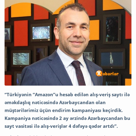
“Türkiyənin “Amazon”u hesab edilən alış-veriş saytı ilə
əməkdaşlıq nəticəsində Azərbaycandan olan
müştərilərimiz üçün endirim kampaniyası keçirdik.
Kampaniya nəticəsində 2 ay ərzində Azərbaycandan bu
sayt vasitəsi ilə alış-verişlər 4 dəfəyə qədər artdı”.