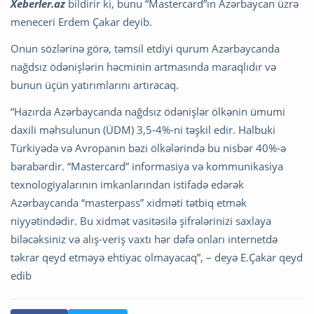
Xeberler.az
bildirir ki, bunu “Mastercard”ın Azərbaycan üzrə
meneceri Erdem Çakar deyib.
Onun sözlərinə görə, təmsil etdiyi qurum Azərbaycanda
nağdsız ödənişlərin həcminin artmasında maraqlıdır və
bunun üçün yatırımlarını artıracaq.
“Hazırda Azərbaycanda nağdsız ödənişlər ölkənin ümumi
daxili məhsulunun (ÜDM) 3,5-4%-ni təşkil edir. Halbuki
Türkiyədə və Avropanın bəzi ölkələrində bu nisbər 40%-ə
bərabərdir. “Mastercard” informasiya və kommunikasiya
texnologiyalarının imkanlarından istifadə edərək
Azərbaycanda “masterpass” xidməti tətbiq etmək
niyyətindədir. Bu xidmət vasitəsilə şifrələrinizi saxlaya
biləcəksiniz və alış-veriş vaxtı hər dəfə onları internetdə
təkrar qeyd etməyə ehtiyac olmayacaq”, – deyə E.Çakar qeyd
edib