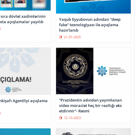
sıra dövlət xadimlərinin
Yaqub Eyyubovun adından “deep
xta açıqlamalar yayılıb
fake” texnologiyası ilə açıqlama
5
hazırlanıb
21-07-2025
“Prezidentin adından yayımlanan
kişafı Agentliyi açıqlama
video müraciət heç bir reallığı əks
etdirmir”- Rəsmi
5
12-10-2023