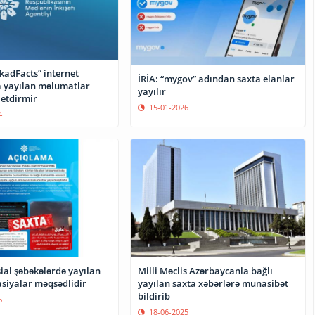
kadFacts” internet
İRİA: “mygov” adından saxta elanlar
 yayılan məlumatlar
yayılır
s etdirmir
15-01-2026
4
ial şəbəkələrdə yayılan
Milli Məclis Azərbaycanla bağlı
siyalar məqsədlidir
yayılan saxta xəbərlərə münasibət
bildirib
6
18-06-2025