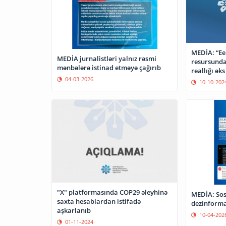
MEDİA: “Ee
MEDİA jurnalistləri yalnız rəsmi
resursunda
mənbələrə istinad etməyə çağırıb
reallığı ək
04-03-2026
10-10-202
"X" platformasında COP29 əleyhinə
MEDİA: Sos
saxta hesablardan istifadə
dezinforma
aşkarlanıb
10-04-202
01-11-2024