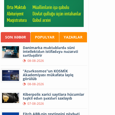
SON XƏBƏR
POPULYAR
YAZARLAR
Danimarka məktəblərdə süni
intellektdən istifadəyə nəzarəti
sərtləşdirir
08-08-2026
“Azərkosmos”un KOSMİK
Akademiyası mükafata layiq
görülüb
08-08-2026
Kiberpolis xarici saytlara hücumlar
təşkil edən şəxsləri saxlayıb
07-08-2026
Fitch ABB-nin reytinqini növbəti