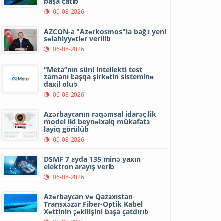
başa çatıb
06-08-2026
AZCON-a "Azərkosmos"la bağlı yeni
səlahiyyətlər verilib
06-08-2026
“Meta”nın süni intellekti test
zamanı başqa şirkətin sisteminə
daxil olub
06-08-2026
Azərbaycanın rəqəmsal idarəçilik
model iki beynəlxalq mükafata
layiq görülüb
06-08-2026
DSMF 7 ayda 135 minə yaxın
elektron arayış verib
06-08-2026
Azərbaycan və Qazaxıstan
Transxəzər Fiber-Optik Kabel
Xəttinin çəkilişini başa çatdırıb