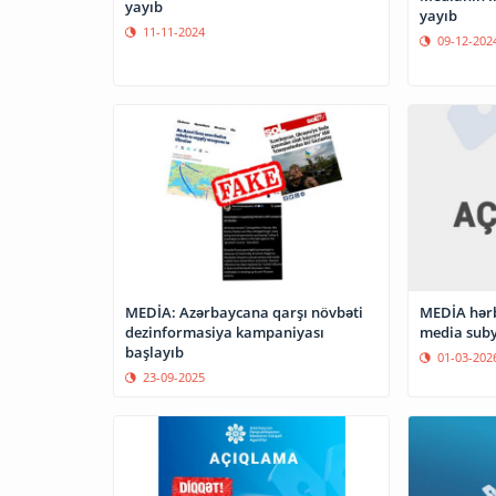
yayıb
yayıb
11-11-2024
09-12-202
MEDİA: Azərbaycana qarşı növbəti
MEDİA hərb
dezinformasiya kampaniyası
media subye
başlayıb
01-03-202
23-09-2025