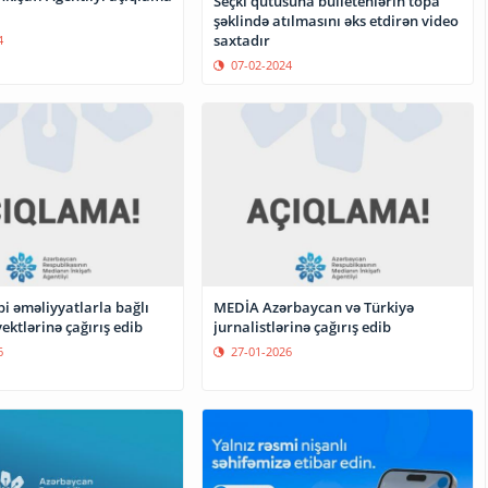
Seçki qutusuna bülletenlərin topa
şəklində atılmasını əks etdirən video
saxtadır
4
07-02-2024
i əməliyyatlarla bağlı
MEDİA Azərbaycan və Türkiyə
ktlərinə çağırış edib
jurnalistlərinə çağırış edib
6
27-01-2026