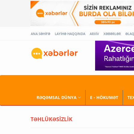
ANA SƏHİFƏ
LAYİHƏ HAQQINDA
ARXİV
XƏBƏRLƏR
ƏLA
RƏQƏMSAL DÜNYA
E - HÖKUMƏT
TE
TƏHLÜKƏSİZLİK