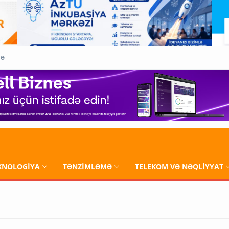
QƏ
XNOLOGİYA
TƏNZİMLƏMƏ
TELEKOM VƏ NƏQLİYYAT