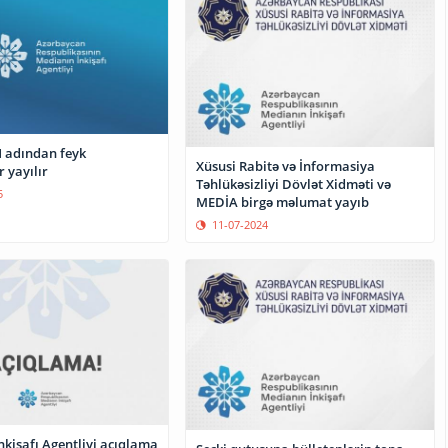
 adından feyk
Xüsusi Rabitə və İnformasiya
 yayılır
Təhlükəsizliyi Dövlət Xidməti və
5
MEDİA birgə məlumat yayıb
11-07-2024
kişafı Agentliyi açıqlama