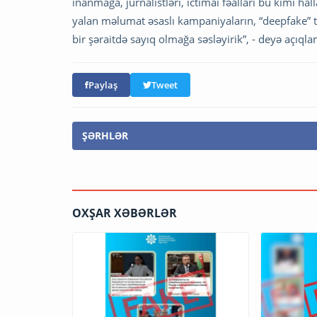
inanmağa, jurnalistləri, ictimai fəalları bu kimi h
yalan məlumat əsaslı kampaniyaların, “deepfake” 
bir şəraitdə sayıq olmağa səsləyirik”, - deyə açıq
Paylaş
Tweet
ŞƏRHLƏR
OXŞAR XƏBƏRLƏR