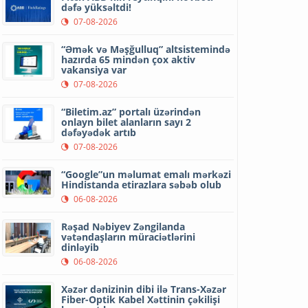
dəfə yüksəltdi!
07-08-2026
“Əmək və Məşğulluq” altsistemində
hazırda 65 mindən çox aktiv
vakansiya var
07-08-2026
“Biletim.az” portalı üzərindən
onlayn bilet alanların sayı 2
dəfəyədək artıb
07-08-2026
“Google”un məlumat emalı mərkəzi
Hindistanda etirazlara səbəb olub
06-08-2026
Rəşad Nəbiyev Zəngilanda
vətəndaşların müraciətlərini
dinləyib
06-08-2026
Xəzər dənizinin dibi ilə Trans-Xəzər
Fiber-Optik Kabel Xəttinin çəkilişi