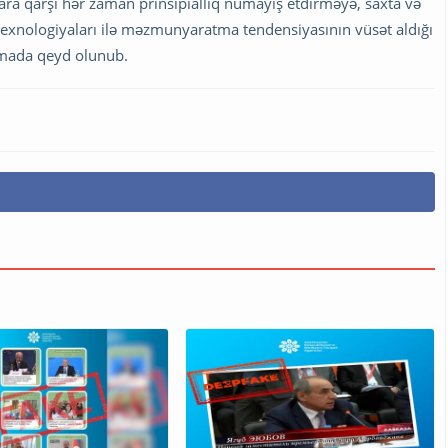
allara qarşı hər zaman prinsipiallıq nümayiş etdirməyə, saxta və
texnologiyaları ilə məzmunyaratma tendensiyasının vüsət aldığı
lamada qeyd olunub.