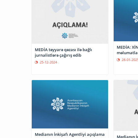
MEDİA: XİN
MEDİA təyyarə qəzası ilə bağlı
məlumatlar
jurnalistlərə çağırış edib
28-01-202
25-12-2024
Medianın İnkişafı Agentliyi açıqlama
Medianın İn