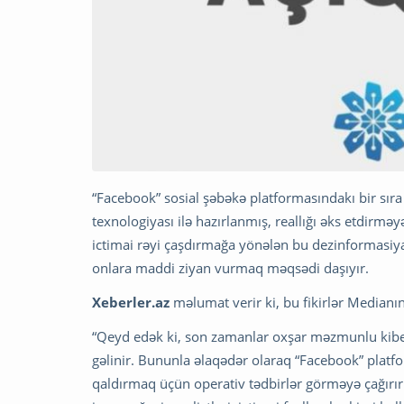
“Facebook” sosial şəbəkə platformasındakı bir sır
texnologiyası ilə hazırlanmış, reallığı əks etdirməy
ictimai rəyi çaşdırmağa yönələn bu dezinformasiya
onlara maddi ziyan vurmaq məqsədi daşıyır.
Xeberler.az
məlumat verir ki, bu fikirlər Medianın
“Qeyd edək ki, son zamanlar oxşar məzmunlu kiber
gəlinir. Bununla əlaqədər olaraq “Facebook” platf
qaldırmaq üçün operativ tədbirlər görməyə çağırır