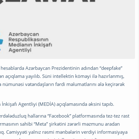
a hesablarda Azərbaycan Prezidentinin adından “deepfake”
ən açıqlama yayılıb. Süni intellektin köməyi ilə hazırlanmış,
 nümunəsi vətəndaşların fərdi məlumatlarını ələ keçirərək
 İnkişafı Agentliyi (MEDİA) açıqlamasında əksini tapıb.
dələduzluq hallarına “Facebook” platformasında tez-tez rast
ormasının sahibi “Meta” şirkətini zərərli məzmunu aradan
ıq. Cəmiyyəti yalnız rəsmi mənbələrin verdiyi informasiyaya