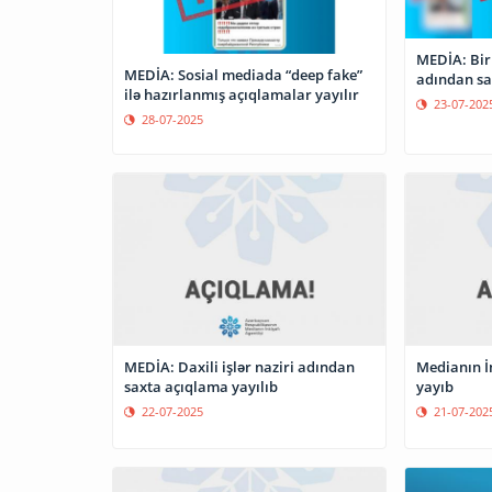
MEDİA: Bir 
MEDİA: Sosial mediada “deep fake”
adından sa
ilə hazırlanmış açıqlamalar yayılır
23-07-202
28-07-2025
MEDİA: Daxili işlər naziri adından
Medianın İn
saxta açıqlama yayılıb
yayıb
22-07-2025
21-07-202