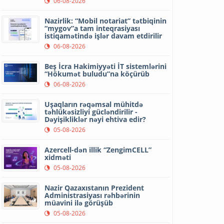
06-08-2026
Nazirlik: “Mobil notariat” tətbiqinin
“mygov”a tam inteqrasiyası
istiqamətində işlər davam etdirilir
06-08-2026
Beş İcra Hakimiyyəti İT sistemlərini
“Hökumət buludu”na köçürüb
06-08-2026
Uşaqların rəqəmsal mühitdə
təhlükəsizliyi gücləndirilir -
Dəyişikliklər nəyi ehtiva edir?
05-08-2026
Azercell-dən illik “ZengimCELL”
xidməti
05-08-2026
Nazir Qazaxıstanın Prezident
Administrasiyası rəhbərinin
müavini ilə görüşüb
05-08-2026