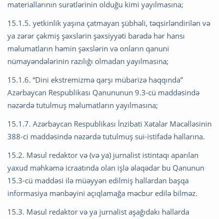
materiallarının surətlərinin olduğu kimi yayılmasına;
15.1.5. yetkinlik yaşına çatmayan şübhəli, təqsirləndirilən və
ya zərər çəkmiş şəxslərin şəxsiyyəti barədə hər hansı
məlumatların həmin şəxslərin və onların qanuni
nümayəndələrinin razılığı olmadan yayılmasına;
15.1.6. “Dini ekstremizmə qarşı mübarizə haqqında”
Azərbaycan Respublikası Qanununun 9.3-cü maddəsində
nəzərdə tutulmuş məlumatların yayılmasına;
15.1.7. Azərbaycan Respublikası İnzibati Xətalar Məcəlləsinin
388-ci maddəsində nəzərdə tutulmuş sui-istifadə hallarına.
15.2. Məsul redaktor və (və ya) jurnalist istintaqı aparılan
yaxud məhkəmə icraatında olan işlə əlaqədar bu Qanunun
15.3-cü maddəsi ilə müəyyən edilmiş hallardan başqa
informasiya mənbəyini açıqlamağa məcbur edilə bilməz.
15.3. Məsul redaktor və ya jurnalist aşağıdakı hallarda