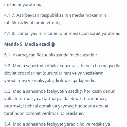
imkanlar yaratmaq;
4.1.7. Azərbaycan Respublikasının media məkanının
təhlükəsizliyini təmin etmək;
4.1.8. ictimai yayımın təmin olunması üçün şərait yaratmaq.
Maddə 5. Media azadlığı
5.1. Azərbaycan Respublikasında media azaddır.
5.2. Media sahəsində dövlət senzurası, habelə bu məqsədlə
dövlət orqanlarının (qurumlarının) və ya vəzifələrin
yaradılması və maliyyələşdirilməsi qadağandır.
5.3. Media sahəsində fəaliyyətin azadlığı hər kəsin qanuni
yolla informasiya axtarmaq, əldə etmək, hazırlamaq,
ötürmək, istehsal etmək və yaymaq hüququna dövlət
tərəfindən təminat verilməsinə əsaslanır.
5.4. Media sahəsində fəaliyyət yaradıcılıq və redaksiya