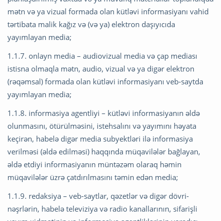
mətn və ya vizual formada olan kütləvi informasiyanı vahid
tərtibata malik kağız və (və ya) elektron daşıyıcıda
yayımlayan media;
1.1.7. onlayn media – audiovizual media və çap mediası
istisna olmaqla mətn, audio, vizual və ya digər elektron
(rəqəmsal) formada olan kütləvi informasiyanı veb-saytda
yayımlayan media;
1.1.8. informasiya agentliyi – kütləvi informasiyanın əldə
olunmasını, ötürülməsini, istehsalını və yayımını həyata
keçirən, habelə digər media subyektləri ilə informasiya
verilməsi (əldə edilməsi) haqqında müqavilələr bağlayan,
əldə etdiyi informasiyanın müntəzəm olaraq həmin
müqavilələr üzrə çatdırılmasını təmin edən media;
1.1.9. redaksiya – veb-saytlar, qəzetlər və digər dövri-
nəşrlərin, habelə televiziya və radio kanallarının, sifarişli