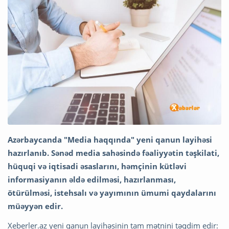
Azərbaycanda "Media haqqında" yeni qanun layihəsi
hazırlanıb. Sənəd media sahəsində fəaliyyətin təşkilati,
hüquqi və iqtisadi əsaslarını, həmçinin kütləvi
informasiyanın əldə edilməsi, hazırlanması,
ötürülməsi, istehsalı və yayımının ümumi qaydalarını
müəyyən edir.
Xeberler.az yeni qanun layihəsinin tam mətnini təqdim edir: