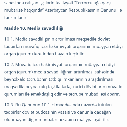
sahəsində çalışan işçilərin fəaliyyəti “Terrorçuluğa qarşı
mübarizə haqqında” Azərbaycan Respublikasının Qanunu ilə
tənzimlənir.
Maddə 10. Media savadlılığı
10.1. Media savadlılığının artırılması məqsədilə dövlət
tədbirləri müvafiq icra hakimiyyəti orqanının müəyyən etdiyi
orqan (qurum) tərəfindən həyata keçirilir.
10.2. Müvafiq icra hakimiyyəti orqanının müəyyən etdiyi
orqan (qurum) media savadlılığının artırılması sahəsində
beynəlxalq təcrübənin tətbiqi imkanlarının araşdırılması
məqsədilə beynəlxalq təşkilatlarla, xarici dövlətlərin müvafiq
qurumları ilə əməkdaşlıq edir və təcrübə mübadiləsi aparır.
10.3. Bu Qanunun 10.1-ci maddəsində nəzərdə tutulan
tədbirlər dövlət büdcəsinin vəsaiti və qanunla qadağan
olunmayan digər mənbələr hesabına maliyyələşdirilir.