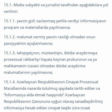
15.1. Media subyekti və jurnalist tərəfindən aşağıdakılara yol
verilmir:
15.1.1. şəxsin gizli saxlanmaq şərtilə verdiyi informasiyanın
proqram və materiallarda yayılmasına;
15.1.2. məlumat vermiş şəxsin razılığı olmadan onun
şəxsiyyətinin açıqlanmasına;
15.1.3. təhqiqatçının, müstəntiqin, ibtidai araşdırmaya
prosessual rəhbərliyi həyata keçirən prokurorun və ya
məhkəmənin icazəsi olmadan ibtidai araşdırma
məlumatlarının yayılmasına;
15.1.4. Azərbaycan Respublikasının Cinayət-Prosessual
Məcəlləsində nəzərdə tutulmuş qaydada tərtib edilən və
“İnformasiya əldə etmək haqqında” Azərbaycan
Respublikasının Qanununa uyğun olaraq sənədləşdirilmiş
informasiya hesab edilən cinayət təqibi üzrə icraat