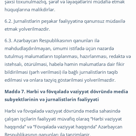
şəxsi toxunulmazlıq, şərəf və ləyaqətlərini müdafiə etmək
hüquqlarına malikdirlər.
6.2. Jurnalistlərin peşəkar fəaliyyətinə qanunsuz müdaxilə
etmək yolverilməzdir.
6.3. Azərbaycan Respublikasının qanunları ilə
məhdudlaşdırılmayan, ümumi istifadə üçün nəzərdə
tutulmuş məlumatların toplanması, hazırlanması, redaktə və
istehsalı, ötürülməsi, habelə həmin məlumatlara dair fikir
bildirilməsi (şərh verilməsi) ilə bağlı jurnalistlərin təqib
edilməsi və onlara təzyiq göstərilməsi yolverilməzdir.
Maddə 7. Hərbi və fövqəladə vəziyyət dövründə media
subyektlərinin və jurnalistlərin fəaliyyəti
Hərbi və fövqəladə vəziyyət dövründə media sahəsində
çalışan işçilərin fəaliyyəti müvafiq olaraq “Hərbi vəziyyət
haqqında” və “Fövqəladə vəziyyət haqqında” Azərbaycan
Respublikasının qanunları ilə tənzimlənir.