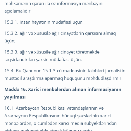
məhkəmənin qərarı ilə öz informasiya mənbəyini
açıqlamalıdır:
15.3.1. insan həyatının müdafiəsi üçün;
15.3.2. ağır və xüsusilə ağır cinayətlərin qarşısını almaq
üçün;
15.3.3. ağır və xüsusilə ağır cinayət törətməkdə
təqsirləndirilən şəxsin müdafiəsi üçün.
15.4. Bu Qanunun 15.1.3-cü maddəsinin tələbləri jurnalistin
müstəqil araşdırma aparmaq hüququnu məhdudlaşdırmır.
Maddə 16. Xarici mənbələrdən alınan informasiyanın
yayılması
16.1. Azərbaycan Respublikası vətəndaşlarının və
Azərbaycan Respublikasının hüquqi şəxslərinin xarici
mənbələrdən, o cümlədən xarici media subyektlərindən
birbaşa məlumat əldə etmək hüququ vardır.