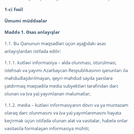
1-ci fəsil
Ümumi müddəalar
Maddə 1. Əsas anlayışlar
1.1. Bu Qanunun məqsədləri üçün aşağıdakı əsas
anlayışlardan istifadə edilir:
1.1.1. kütləvi informasiya – əldə olunması, ötürülməsi,
istehsalı və yayımı Azərbaycan Respublikasının qanunları ilə
məhdudlaşdırılmayan, qeyri-məhdud sayda şəxslərə
çatdırmaq məqsədilə media subyektləri tərəfindən dərc
olunan və (və ya) yayımlanan məlumatlar;
1.1.2. media – kütləvi informasiyanın dövri və ya müntəzəm
olaraq dərc olunmasını və (və ya) yayımlanmasını həyata
keçirmək üçün istifadə olunan alət və vasitələr, habelə onlar
vasitəsilə formalaşan informasiya mühiti;