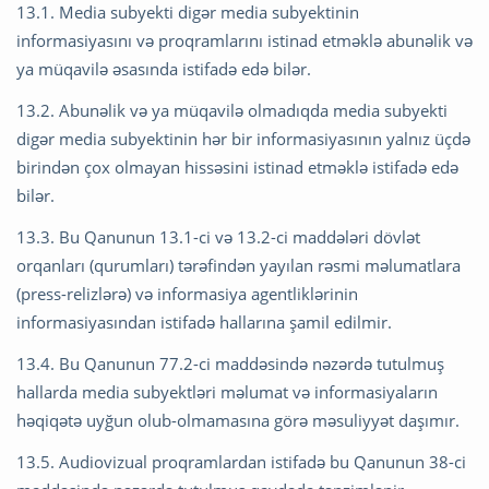
13.1. Media subyekti digər media subyektinin
informasiyasını və proqramlarını istinad etməklə abunəlik və
ya müqavilə əsasında istifadə edə bilər.
13.2. Abunəlik və ya müqavilə olmadıqda media subyekti
digər media subyektinin hər bir informasiyasının yalnız üçdə
birindən çox olmayan hissəsini istinad etməklə istifadə edə
bilər.
13.3. Bu Qanunun 13.1-ci və 13.2-ci maddələri dövlət
orqanları (qurumları) tərəfindən yayılan rəsmi məlumatlara
(press-relizlərə) və informasiya agentliklərinin
informasiyasından istifadə hallarına şamil edilmir.
13.4. Bu Qanunun 77.2-ci maddəsində nəzərdə tutulmuş
hallarda media subyektləri məlumat və informasiyaların
həqiqətə uyğun olub-olmamasına görə məsuliyyət daşımır.
13.5. Audiovizual proqramlardan istifadə bu Qanunun 38-ci