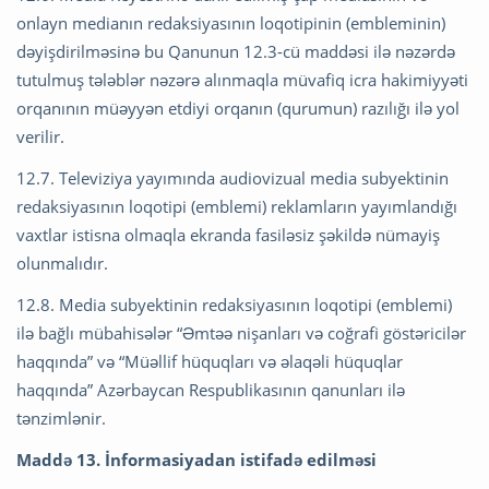
onlayn medianın redaksiyasının loqotipinin (embleminin)
dəyişdirilməsinə bu Qanunun 12.3-cü maddəsi ilə nəzərdə
tutulmuş tələblər nəzərə alınmaqla müvafiq icra hakimiyyəti
orqanının müəyyən etdiyi orqanın (qurumun) razılığı ilə yol
verilir.
12.7. Televiziya yayımında audiovizual media subyektinin
redaksiyasının loqotipi (emblemi) reklamların yayımlandığı
vaxtlar istisna olmaqla ekranda fasiləsiz şəkildə nümayiş
olunmalıdır.
12.8. Media subyektinin redaksiyasının loqotipi (emblemi)
ilə bağlı mübahisələr “Əmtəə nişanları və coğrafi göstəricilər
haqqında” və “Müəllif hüquqları və əlaqəli hüquqlar
haqqında” Azərbaycan Respublikasının qanunları ilə
tənzimlənir.
Maddə 13. İnformasiyadan istifadə edilməsi