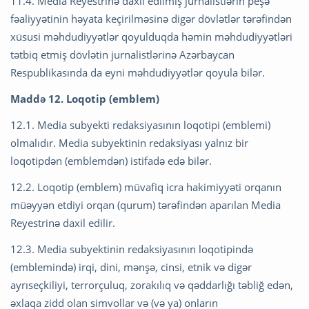
11.4. Media Reyestrinə daxil edilmiş jurnalistlərin peşə
fəaliyyətinin həyata keçirilməsinə digər dövlətlər tərəfindən
xüsusi məhdudiyyətlər qoyulduqda həmin məhdudiyyətləri
tətbiq etmiş dövlətin jurnalistlərinə Azərbaycan
Respublikasında da eyni məhdudiyyətlər qoyula bilər.
Maddə 12. Loqotip (emblem)
12.1. Media subyekti redaksiyasının loqotipi (emblemi)
olmalıdır. Media subyektinin redaksiyası yalnız bir
loqotipdən (emblemdən) istifadə edə bilər.
12.2. Loqotip (emblem) müvafiq icra hakimiyyəti orqanın
müəyyən etdiyi orqan (qurum) tərəfindən aparılan Media
Reyestrinə daxil edilir.
12.3. Media subyektinin redaksiyasının loqotipində
(emblemində) irqi, dini, mənşə, cinsi, etnik və digər
ayrıseçkiliyi, terrorçuluq, zorakılıq və qəddarlığı təbliğ edən,
əxlaqa zidd olan simvollar və (və ya) onların