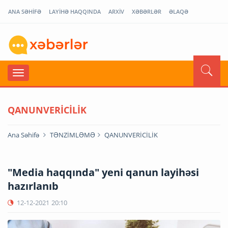
ANA SƏHİFƏ
LAYİHƏ HAQQINDA
ARXİV
XƏBƏRLƏR
ƏLAQƏ
QANUNVERİCİLİK
Ana Səhifə
TƏNZİMLƏMƏ
QANUNVERİCİLİK
"Media haqqında" yeni qanun layihəsi
hazırlanıb
12-12-2021
20:10