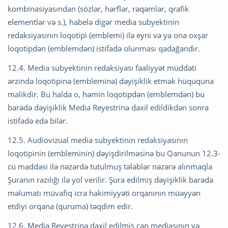
kombinasiyasından (sözlər, hərflər, rəqəmlər, qrafik
elementlər və s.), habelə digər media subyektinin
redaksiyasının loqotipi (emblemi) ilə eyni və ya ona oxşar
loqotipdən (emblemdən) istifadə olunması qadağandır.
12.4. Media subyektinin redaksiyası fəaliyyət müddəti
ərzində loqotipinə (embleminə) dəyişiklik etmək hüququna
malikdir. Bu halda o, həmin loqotipdən (emblemdən) bu
barədə dəyişiklik Media Reyestrinə daxil edildikdən sonra
istifadə edə bilər.
12.5. Audiovizual media subyektinin redaksiyasının
loqotipinin (embleminin) dəyişdirilməsinə bu Qanunun 12.3-
cü maddəsi ilə nəzərdə tutulmuş tələblər nəzərə alınmaqla
Şuranın razılığı ilə yol verilir. Şura edilmiş dəyişiklik barədə
məlumatı müvafiq icra hakimiyyəti orqanının müəyyən
etdiyi orqana (quruma) təqdim edir.
12.6. Media Reyestrinə daxil edilmiş çap mediasının və