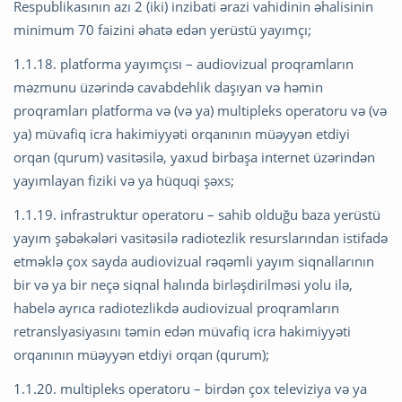
Respublikasının azı 2 (iki) inzibati ərazi vahidinin əhalisinin
minimum 70 faizini əhatə edən yerüstü yayımçı;
1.1.18. platforma yayımçısı – audiovizual proqramların
məzmunu üzərində cavabdehlik daşıyan və həmin
proqramları platforma və (və ya) multipleks operatoru və (və
ya) müvafiq icra hakimiyyəti orqanının müəyyən etdiyi
orqan (qurum) vasitəsilə, yaxud birbaşa internet üzərindən
yayımlayan fiziki və ya hüquqi şəxs;
1.1.19. infrastruktur operatoru – sahib olduğu baza yerüstü
yayım şəbəkələri vasitəsilə radiotezlik resurslarından istifadə
etməklə çox sayda audiovizual rəqəmli yayım siqnallarının
bir və ya bir neçə siqnal halında birləşdirilməsi yolu ilə,
habelə ayrıca radiotezlikdə audiovizual proqramların
retranslyasiyasını təmin edən müvafiq icra hakimiyyəti
orqanının müəyyən etdiyi orqan (qurum);
1.1.20. multipleks operatoru – birdən çox televiziya və ya