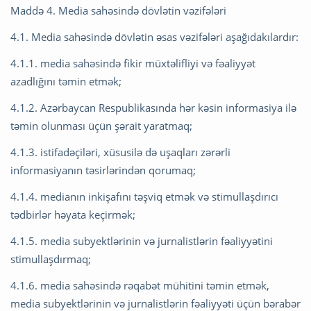
Maddə 4. Media sahəsində dövlətin vəzifələri
4.1. Media sahəsində dövlətin əsas vəzifələri aşağıdakılardır:
4.1.1. media sahəsində fikir müxtəlifliyi və fəaliyyət
azadlığını təmin etmək;
4.1.2. Azərbaycan Respublikasında hər kəsin informasiya ilə
təmin olunması üçün şərait yaratmaq;
4.1.3. istifadəçiləri, xüsusilə də uşaqları zərərli
informasiyanın təsirlərindən qorumaq;
4.1.4. medianın inkişafını təşviq etmək və stimullaşdırıcı
tədbirlər həyata keçirmək;
4.1.5. media subyektlərinin və jurnalistlərin fəaliyyətini
stimullaşdırmaq;
4.1.6. media sahəsində rəqabət mühitini təmin etmək,
media subyektlərinin və jurnalistlərin fəaliyyəti üçün bərabər