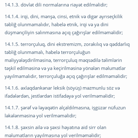
14.1.3. dövlət dili normalarına riayət edilməlidir;
14.1.4. irqi, dini, mənşə, cinsi, etnik və digər ayrıseçkilik
təbliğ olunmamalıdır, habelə etnik, irqi və ya dini
düşmənçiliyin salınmasına açıq çağırışlar edilməməlidir;
14.1.5. terrorçuluq, dini ekstremizm, zorakılıq və qəddarlıq
təbliğ olunmamalı, habelə terrorçuluğun
maliyyələşdirilməsinə, terrorçuluq məqsədilə təlimlərin
təşkil edilməsinə və ya keçirilməsinə yönələn məlumatlar
yayılmamalıdır, terrorçuluğa açıq çağırışlar edilməməlidir;
14.1.6. əxlaqdankənar leksik (söyüş) məzmunlu söz və
ifadələrdən, jestlərdən istifadəyə yol verilməməlidir;
14.1.7. şərəf və ləyaqətin alçaldılmasına, işgüzar nüfuzun
ləkələnməsinə yol verilməməlidir;
14.1.8. şəxsin ailə və şəxsi həyatına aid sirr olan
məlumatların yayılmasına yol verilməməlidir;