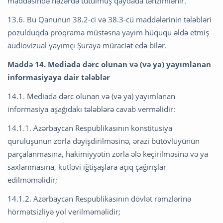
maddəsində nəzərdə tutulmuş qaydada tənzimlənir.
13.6. Bu Qanunun 38.2-ci və 38.3-cü maddələrinin tələbləri
pozulduqda proqrama müstəsna yayım hüququ əldə etmiş
audiovizual yayımçı Şuraya müraciət edə bilər.
Maddə 14. Mediada dərc olunan və (və ya) yayımlanan
informasiyaya dair tələblər
14.1. Mediada dərc olunan və (və ya) yayımlanan
informasiya aşağıdakı tələblərə cavab verməlidir:
14.1.1. Azərbaycan Respublikasının konstitusiya
quruluşunun zorla dəyişdirilməsinə, ərazi bütövlüyünün
parçalanmasına, hakimiyyətin zorla ələ keçirilməsinə və ya
saxlanmasına, kütləvi iğtişaşlara açıq çağırışlar
edilməməlidir;
14.1.2. Azərbaycan Respublikasının dövlət rəmzlərinə
hörmətsizliyə yol verilməməlidir;