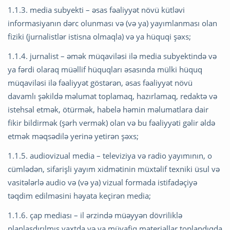
1.1.3. media subyekti – əsas fəaliyyət növü kütləvi
informasiyanın dərc olunması və (və ya) yayımlanması olan
fiziki (jurnalistlər istisna olmaqla) və ya hüquqi şəxs;
1.1.4. jurnalist – əmək müqaviləsi ilə media subyektində və
ya fərdi olaraq müəllif hüquqları əsasında mülki hüquq
müqaviləsi ilə fəaliyyət göstərən, əsas fəaliyyət növü
davamlı şəkildə məlumat toplamaq, hazırlamaq, redaktə və
istehsal etmək, ötürmək, habelə həmin məlumatlara dair
fikir bildirmək (şərh vermək) olan və bu fəaliyyəti gəlir əldə
etmək məqsədilə yerinə yetirən şəxs;
1.1.5. audiovizual media – televiziya və radio yayımının, o
cümlədən, sifarişli yayım xidmətinin müxtəlif texniki üsul və
vasitələrlə audio və (və ya) vizual formada istifadəçiyə
təqdim edilməsini həyata keçirən media;
1.1.6. çap mediası – il ərzində müəyyən dövriliklə
planlaşdırılmış vaxtda və ya müvafiq materiallar toplandıqda