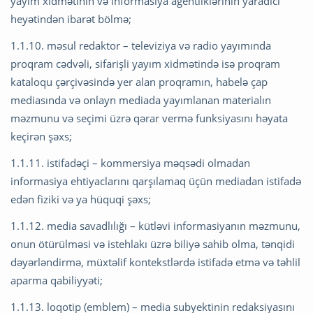
yayım xidmətinin və informasiya agentliklərinin yaradıcı
heyətindən ibarət bölmə;
1.1.10. məsul redaktor – televiziya və radio yayımında
proqram cədvəli, sifarişli yayım xidmətində isə proqram
kataloqu çərçivəsində yer alan proqramın, habelə çap
mediasında və onlayn mediada yayımlanan materialın
məzmunu və seçimi üzrə qərar vermə funksiyasını həyata
keçirən şəxs;
1.1.11. istifadəçi – kommersiya məqsədi olmadan
informasiya ehtiyaclarını qarşılamaq üçün mediadan istifadə
edən fiziki və ya hüquqi şəxs;
1.1.12. media savadlılığı – kütləvi informasiyanın məzmunu,
onun ötürülməsi və istehlakı üzrə biliyə sahib olma, tənqidi
dəyərləndirmə, müxtəlif kontekstlərdə istifadə etmə və təhlil
aparma qabiliyyəti;
1.1.13. loqotip (emblem) – media subyektinin redaksiyasını