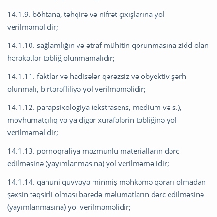
14.1.9. böhtana, təhqirə və nifrət çıxışlarına yol
verilməməlidir;
14.1.10. sağlamlığın və ətraf mühitin qorunmasına zidd olan
hərəkətlər təbliğ olunmamalıdır;
14.1.11. faktlar və hadisələr qərəzsiz və obyektiv şərh
olunmalı, birtərəfliliyə yol verilməməlidir;
14.1.12. parapsixologiya (ekstrasens, medium və s.),
mövhumatçılıq və ya digər xürafələrin təbliğinə yol
verilməməlidir;
14.1.13. pornoqrafiya məzmunlu materialların dərc
edilməsinə (yayımlanmasına) yol verilməməlidir;
14.1.14. qanuni qüvvəyə minmiş məhkəmə qərarı olmadan
şəxsin təqsirli olması barədə məlumatların dərc edilməsinə
(yayımlanmasına) yol verilməməlidir;