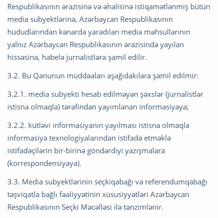
Respublikasının ərazisinə və əhalisinə istiqamətlənmiş bütün
media subyektlərinə, Azərbaycan Respublikasının
hüdudlarından kənarda yaradılan media məhsullarının
yalnız Azərbaycan Respublikasının ərazisində yayılan
hissəsinə, habelə jurnalistlərə şamil edilir.
3.2. Bu Qanunun müddəaları aşağıdakılara şamil edilmir:
3.2.1. media subyekti hesab edilməyən şəxslər (jurnalistlər
istisna olmaqla) tərəfindən yayımlanan informasiyaya;
3.2.2. kütləvi informasiyanın yayılması istisna olmaqla
informasiya texnologiyalarından istifadə etməklə
istifadəçilərin bir-birinə göndərdiyi yazışmalara
(korrespondensiyaya).
3.3. Media subyektlərinin seçkiqabağı və referendumqabağı
təşviqatla bağlı fəaliyyətinin xüsusiyyətləri Azərbaycan
Respublikasının Seçki Məcəlləsi ilə tənzimlənir.