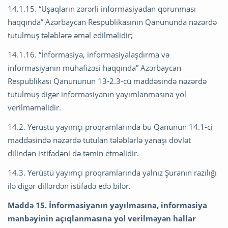
14.1.15. “Uşaqların zərərli informasiyadan qorunması
haqqında” Azərbaycan Respublikasının Qanununda nəzərdə
tutulmuş tələblərə əməl edilməlidir;
14.1.16. “İnformasiya, informasiyalaşdırma və
informasiyanın mühafizəsi haqqında” Azərbaycan
Respublikası Qanununun 13-2.3-cü maddəsində nəzərdə
tutulmuş digər informasiyanın yayımlanmasına yol
verilməməlidir.
14.2. Yerüstü yayımçı proqramlarında bu Qanunun 14.1-ci
maddəsində nəzərdə tutulan tələblərlə yanaşı dövlət
dilindən istifadəni də təmin etməlidir.
14.3. Yerüstü yayımçı proqramlarında yalnız Şuranın razılığı
ilə digər dillərdən istifadə edə bilər.
Maddə 15. İnformasiyanın yayılmasına, informasiya
mənbəyinin açıqlanmasına yol verilməyən hallar