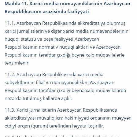
Maddə 11. Xarici media nümayəndələrinin Azərbaycan
Respublikasının ərazisində fəaliyyəti
11.1. Azərbaycan Respublikasında akkreditasiya olunmuş
xarici jurnalistlərin və digər xarici media nümayəndələrinin
hüquqi statusu və peşə fəaliyyəti Azərbaycan
Respublikasının normativ hüquqi aktları və Azərbaycan
Respublikasının tərəfdar çıxdığı beynəlxalq müqavilələrlə
tənzimlənir.
11.2. Azərbaycan Respublikasında xarici media
subyektlərinin filial və nümayəndəlikləri Azərbaycan
Respublikasının tərəfdar çıxdığı beynəlxalq müqavilələrdə
nəzərdə tutulmuş hallarda açılır.
11.3. Xarici jurnalistlərin Azərbaycan Respublikasında
akkreditasiyası müvafiq icra hakimiyyəti orqanının müəyyən
etdiyi orqan (qurum) tərəfindən həyata keçirilir.