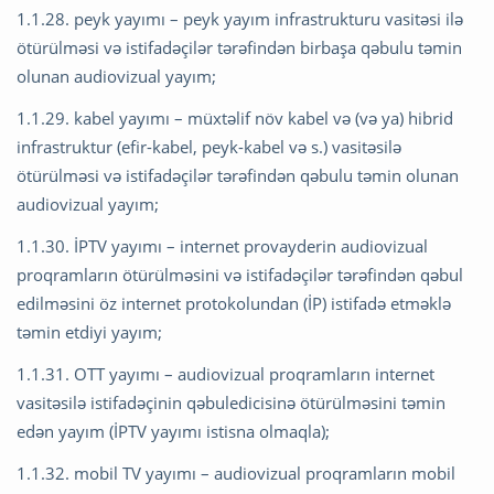
1.1.28. peyk yayımı – peyk yayım infrastrukturu vasitəsi ilə
ötürülməsi və istifadəçilər tərəfindən birbaşa qəbulu təmin
olunan audiovizual yayım;
1.1.29. kabel yayımı – müxtəlif növ kabel və (və ya) hibrid
infrastruktur (efir-kabel, peyk-kabel və s.) vasitəsilə
ötürülməsi və istifadəçilər tərəfindən qəbulu təmin olunan
audiovizual yayım;
1.1.30. İPTV yayımı – internet provayderin audiovizual
proqramların ötürülməsini və istifadəçilər tərəfindən qəbul
edilməsini öz internet protokolundan (İP) istifadə etməklə
təmin etdiyi yayım;
1.1.31. OTT yayımı – audiovizual proqramların internet
vasitəsilə istifadəçinin qəbuledicisinə ötürülməsini təmin
edən yayım (İPTV yayımı istisna olmaqla);
1.1.32. mobil TV yayımı – audiovizual proqramların mobil