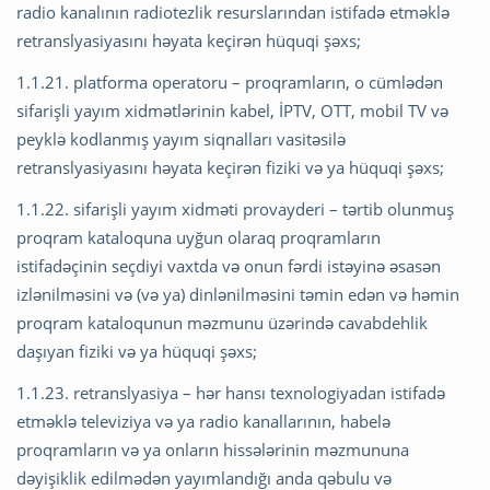
radio kanalının radiotezlik resurslarından istifadə etməklə
retranslyasiyasını həyata keçirən hüquqi şəxs;
1.1.21. platforma operatoru – proqramların, o cümlədən
sifarişli yayım xidmətlərinin kabel, İPTV, OTT, mobil TV və
peyklə kodlanmış yayım siqnalları vasitəsilə
retranslyasiyasını həyata keçirən fiziki və ya hüquqi şəxs;
1.1.22. sifarişli yayım xidməti provayderi – tərtib olunmuş
proqram kataloquna uyğun olaraq proqramların
istifadəçinin seçdiyi vaxtda və onun fərdi istəyinə əsasən
izlənilməsini və (və ya) dinlənilməsini təmin edən və həmin
proqram kataloqunun məzmunu üzərində cavabdehlik
daşıyan fiziki və ya hüquqi şəxs;
1.1.23. retranslyasiya – hər hansı texnologiyadan istifadə
etməklə televiziya və ya radio kanallarının, habelə
proqramların və ya onların hissələrinin məzmununa
dəyişiklik edilmədən yayımlandığı anda qəbulu və