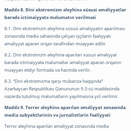
Maddə 8. Dini ekstremizm əleyhinə xüsusi əməliyyatlar
barədə ictimaiyyətə məlumatın verilməsi
8.1. Dini ekstremizm əleyhinə xüsusi əməliyyatın aparılması
zonasında media sahəsində çalışan işçilərin fəaliyyəti
əməliyyat aparan orqan tərəfindən müəyyən edilir.
8.2. Dini ekstremizm əleyhinə aparılan xüsusi əməliyyat
barədə ictimaiyyətə məlumatlar əməliyyat aparan orqanın
müəyyən etdiyi formada və həcmdə verilir.
8.3. “Dini ekstremizmə qarşı mübarizə haqqında”
Azərbaycan Respublikası Qanununun 9.3-cü maddəsində
nəzərdə tutulmuş məlumatların yayılmasına yol verilmir.
Maddə 9. Terror əleyhinə aparılan əməliyyat zonasında
media subyektlərinin və jurnalistlərin fəaliyyəti
Terror əleyhinə aparılan əməliyyat zonasında media