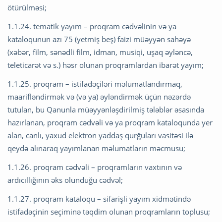
ötürülməsi;
1.1.24. tematik yayım – proqram cədvəlinin və ya
kataloqunun azı 75 (yetmiş beş) faizi müəyyən sahəyə
(xəbər, film, sənədli film, idman, musiqi, uşaq əyləncə,
teleticarət və s.) həsr olunan proqramlardan ibarət yayım;
1.1.25. proqram – istifadəçiləri məlumatlandırmaq,
maarifləndirmək və (və ya) əyləndirmək üçün nəzərdə
tutulan, bu Qanunla müəyyənləşdirilmiş tələblər əsasında
hazırlanan, proqram cədvəli və ya proqram kataloqunda yer
alan, canlı, yaxud elektron yaddaş qurğuları vasitəsi ilə
qeydə alınaraq yayımlanan məlumatların məcmusu;
1.1.26. proqram cədvəli – proqramların vaxtının və
ardıcıllığının əks olunduğu cədvəl;
1.1.27. proqram kataloqu – sifarişli yayım xidmətində
istifadəçinin seçiminə təqdim olunan proqramların toplusu;