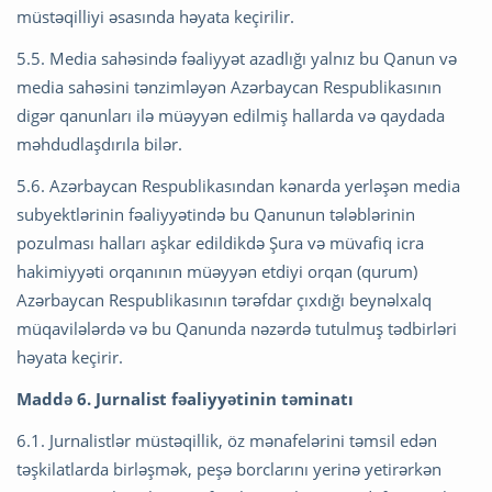
müstəqilliyi əsasında həyata keçirilir.
5.5. Media sahəsində fəaliyyət azadlığı yalnız bu Qanun və
media sahəsini tənzimləyən Azərbaycan Respublikasının
digər qanunları ilə müəyyən edilmiş hallarda və qaydada
məhdudlaşdırıla bilər.
5.6. Azərbaycan Respublikasından kənarda yerləşən media
subyektlərinin fəaliyyətində bu Qanunun tələblərinin
pozulması halları aşkar edildikdə Şura və müvafiq icra
hakimiyyəti orqanının müəyyən etdiyi orqan (qurum)
Azərbaycan Respublikasının tərəfdar çıxdığı beynəlxalq
müqavilələrdə və bu Qanunda nəzərdə tutulmuş tədbirləri
həyata keçirir.
Maddə 6. Jurnalist fəaliyyətinin təminatı
6.1. Jurnalistlər müstəqillik, öz mənafelərini təmsil edən
təşkilatlarda birləşmək, peşə borclarını yerinə yetirərkən