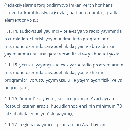
(redaksiyalarını) fərqləndirməyə imkan verən hər hansı
simvollar kombinasiyası (sözlər, hərflər, rəqəmlər, qrafik
elementlər və s.);
1.1.14. audiovizual yayımçı – televiziya və radio yayımında,
o cümlədən, sifarişli yayım xidmətində proqramların
məzmunu üzərində cavabdehlik daşıyan və bu xidmətin
yayımlanma üsuluna qərar verən fiziki və ya hüquqi şəxs;
1.1.15. yerüstü yayımçı – televiziya və radio proqramlarının
məzmunu üzərində cavabdehlik daşıyan və həmin
proqramları yerüstü yayım üsulu ilə yayımlayan fiziki və ya
hüquqi şəxs;
1.1.16. ümumölkə yayımçısı – proqramları Azərbaycan
Respublikasının ərazisi hüdudlarında əhalinin minimum 70
faizini əhatə edən yerüstü yayımçı;
1.1.17. regional yayımçı – proqramları Azərbaycan