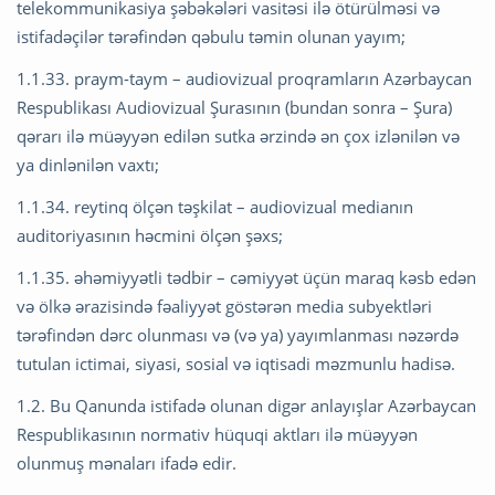
telekommunikasiya şəbəkələri vasitəsi ilə ötürülməsi və
istifadəçilər tərəfindən qəbulu təmin olunan yayım;
1.1.33. praym-taym – audiovizual proqramların Azərbaycan
Respublikası Audiovizual Şurasının (bundan sonra – Şura)
qərarı ilə müəyyən edilən sutka ərzində ən çox izlənilən və
ya dinlənilən vaxtı;
1.1.34. reytinq ölçən təşkilat – audiovizual medianın
auditoriyasının həcmini ölçən şəxs;
1.1.35. əhəmiyyətli tədbir ­– cəmiyyət üçün maraq kəsb edən
və ölkə ərazisində fəaliyyət göstərən media subyektləri
tərəfindən dərc olunması və (və ya) yayımlanması nəzərdə
tutulan ictimai, siyasi, sosial və iqtisadi məzmunlu hadisə.
1.2. Bu Qanunda istifadə olunan digər anlayışlar Azərbaycan
Respublikasının normativ hüquqi aktları ilə müəyyən
olunmuş mənaları ifadə edir.