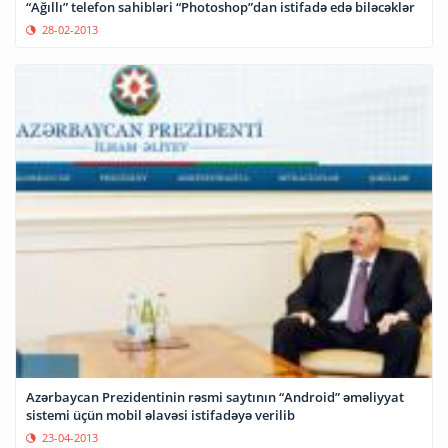
“Ağıllı” telefon sahibləri “Photoshop”dan istifadə edə biləcəklər
28-02-2013
Azərbaycan Prezidentinin rəsmi saytının “Android” əməliyyat
sistemi üçün mobil əlavəsi istifadəyə verilib
23-04-2013