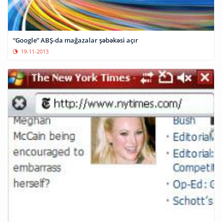
“Google” ABŞ-da mağazalar şəbəkəsi açır
19-11-2013