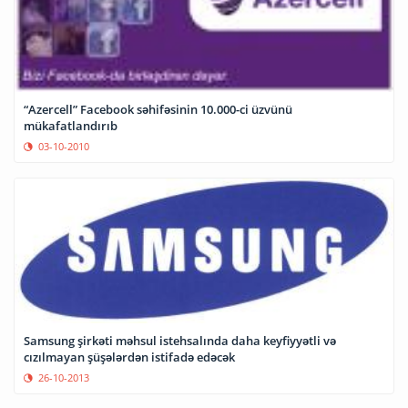
“Azercell” Facebook səhifəsinin 10.000-ci üzvünü
mükafatlandırıb
03-10-2010
Samsung şirkəti məhsul istehsalında daha keyfiyyətli və
cızılmayan şüşələrdən istifadə edəcək
26-10-2013