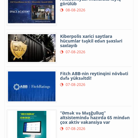
görülüb
08-08-2026
Kiberpolis xarici saytlara
hücumlar təşkil edən şəxsləri
saxlayıb
07-08-2026
Fitch ABB-nin reytinqini növbəti
dəfə yüksəltdi!
07-08-2026
“Əmək və Məşğulluq”
altsistemində hazırda 65 mindən
çox aktiv vakansiya var
07-08-2026