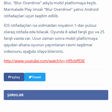
Blur, "Blur Overdrive" adıyla mobil platformaya keçib.
Marmalade Play imzalı "Blur Overdrive" yalnız Android
istifadəçiləri üçün təqdim edilib.
İOS istifadəçiləri isə xidmətdən noyabrın 1-dən pulsuz
olaraq istifadə edə biləcək. Oyunda 8 ədəd fərqli güc və 25
fərqli vasitə var. Uzun zaman sonra mobil platformaya
qayıdan əfsanə oyunun yayımlanan rəsmi təqdimat
videosunu aşağıda izləyə bilərsiniz.
http://www.youtube.com/watch?v=-Hf9cbffDlE
Paylaş
Tweet
ŞƏRHLƏR