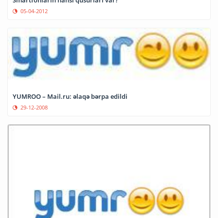
Smartfonların hansı qüsurları var?
05-04-2012
YUMROO – Mail.ru: əlaqə bərpa edildi
29-12-2008