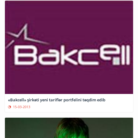
«Bakcell» şirkəti yeni tariflər portfelini təqdim edib
15-03-2013