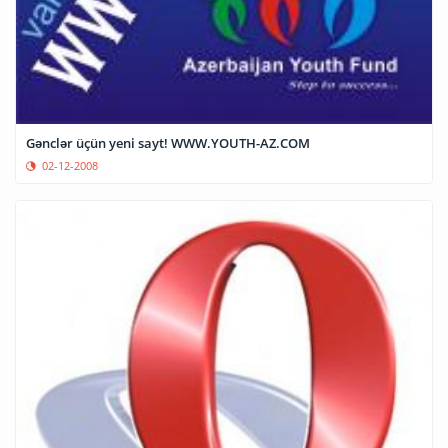
Gənclər üçün yeni sayt! WWW.YOUTH-AZ.COM
02-12-2008