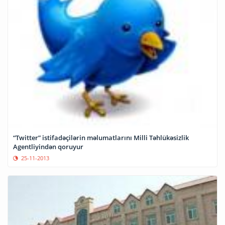
“Twitter” istifadəçilərin məlumatlarını Milli Təhlükəsizlik
Agentliyindən qoruyur
25-11-2013