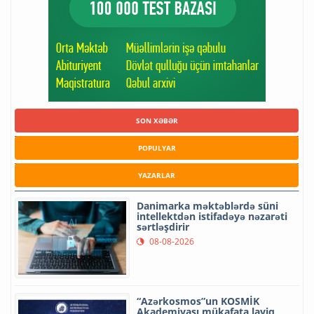
SON XƏBƏR
POPULYAR
YAZARLAR
Danimarka məktəblərdə süni
intellektdən istifadəyə nəzarəti
sərtləşdirir
08-08-2026
“Azərkosmos”un KOSMİK
Akademiyası mükafata layiq