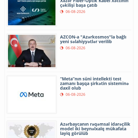
Xəzər Fiber-Optik Kabel Xəttinin
çəkilişi başa çatıb
06-08-2026
AZCON-a "Azərkosmos"la bağlı
yeni səlahiyyətlər verilib
06-08-2026
“Meta”nın süni intellekti test
zamanı başqa şirkətin sisteminə
daxil olub
06-08-2026
Azərbaycanın rəqəmsal idarəçilik
model iki beynəlxalq mükafata
layiq görülüb