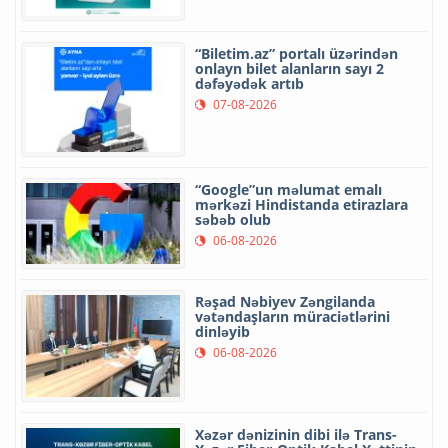
“Biletim.az” portalı üzərindən
onlayn bilet alanların sayı 2
dəfəyədək artıb
07-08-2026
“Google”un məlumat emalı
mərkəzi Hindistanda etirazlara
səbəb olub
06-08-2026
Rəşad Nəbiyev Zəngilanda
vətəndaşların müraciətlərini
dinləyib
06-08-2026
Xəzər dənizinin dibi ilə Trans-