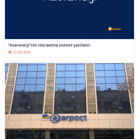
“Azərenerji”nin idarəetmə sistemi yenilənir
21-05-2020