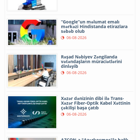
“Google”un məlumat emalı
mərkəzi Hindistanda etirazlara
səbəb olub
06-08-2026
Rəşad Nəbiyev Zəngilanda
vətəndaşların müraciətlərini
dinləyib
06-08-2026
Xəzər dənizinin dibi ilə Trans-
Xəzər Fiber-Optik Kabel Xəttinin
çəkilişi başa çatıb
06-08-2026
AZCON-a "Azərkosmos"la bağlı