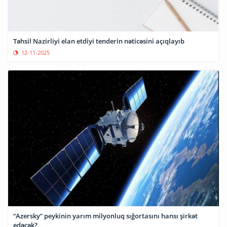
Təhsil Nazirliyi elan etdiyi tenderin nəticəsini açıqlayıb
12-11-2025
“Azersky” peykinin yarım milyonluq sığortasını hansı şirkət
edəcək?