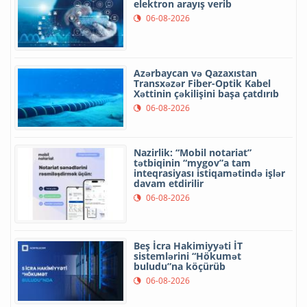
elektron arayış verib
06-08-2026
Azərbaycan və Qazaxıstan
Transxəzər Fiber-Optik Kabel
Xəttinin çəkilişini başa çatdırıb
06-08-2026
Nazirlik: “Mobil notariat”
tətbiqinin “mygov”a tam
inteqrasiyası istiqamətində işlər
davam etdirilir
06-08-2026
Beş İcra Hakimiyyəti İT
sistemlərini “Hökumət
buludu”na köçürüb
06-08-2026