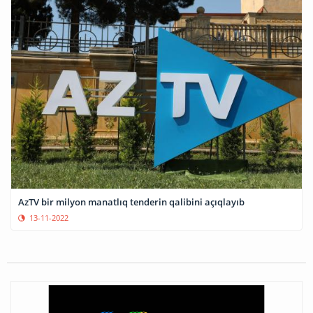
AzTV bir milyon manatlıq tenderin qalibini açıqlayıb
13-11-2022