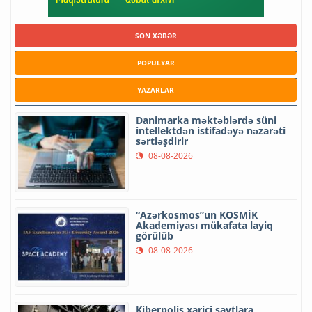
SON XƏBƏR
POPULYAR
YAZARLAR
Danimarka məktəblərdə süni
intellektdən istifadəyə nəzarəti
sərtləşdirir
08-08-2026
“Azərkosmos”un KOSMİK
Akademiyası mükafata layiq
görülüb
08-08-2026
Kiberpolis xarici saytlara