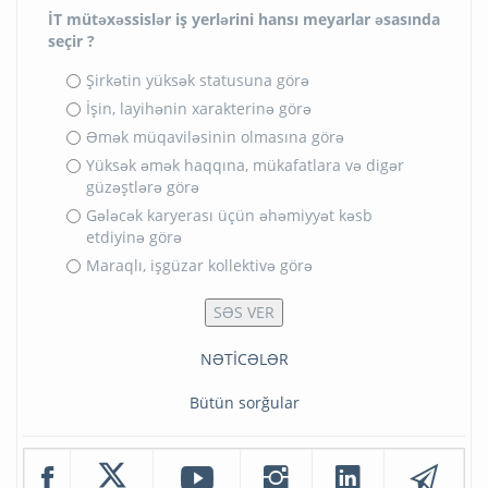
İT mütəxəssislər iş yerlərini hansı meyarlar əsasında
seçir ?
Şirkətin yüksək statusuna görə
İşin, layihənin xarakterinə görə
Əmək müqaviləsinin olmasına görə
Yüksək əmək haqqına, mükafatlara və digər
güzəştlərə görə
Gələcək karyerası üçün əhəmiyyət kəsb
etdiyinə görə
Maraqlı, işgüzar kollektivə görə
NƏTİCƏLƏR
Bütün sorğular