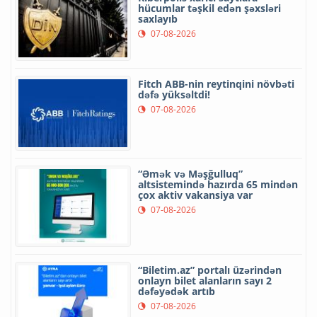
hücumlar təşkil edən şəxsləri
saxlayıb
07-08-2026
Fitch ABB-nin reytinqini növbəti
dəfə yüksəltdi!
07-08-2026
“Əmək və Məşğulluq”
altsistemində hazırda 65 mindən
çox aktiv vakansiya var
07-08-2026
“Biletim.az” portalı üzərindən
onlayn bilet alanların sayı 2
dəfəyədək artıb
07-08-2026