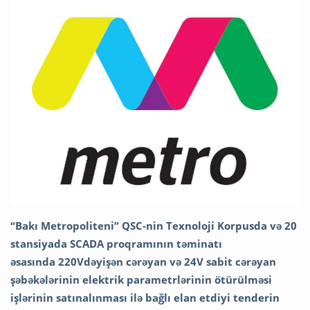
“Bakı Metropoliteni” QSC-nin Texnoloji Korpusda və 20
stansiyada SCADA proqramının təminatı
əsasında 220Vdəyişən cərəyan və 24V sabit cərəyan
şəbəkələrinin elektrik parametrlərinin ötürülməsi
işlərinin satınalınması ilə bağlı elan etdiyi tenderin