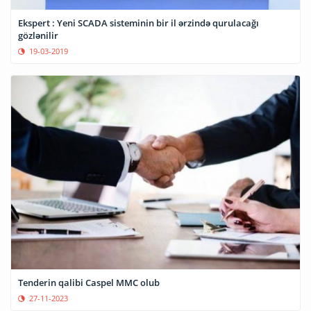
Ekspert : Yeni SCADA sisteminin bir il ərzində qurulacağı
gözlənilir
19-03-2019
Tenderin qalibi Caspel MMC olub
27-11-2023