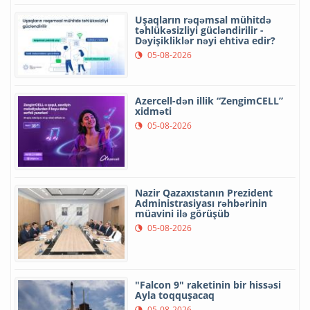
Uşaqların rəqəmsal mühitdə
təhlükəsizliyi gücləndirilir -
Dəyişikliklər nəyi ehtiva edir?
05-08-2026
Azercell-dən illik “ZengimCELL”
xidməti
05-08-2026
Nazir Qazaxıstanın Prezident
Administrasiyası rəhbərinin
müavini ilə görüşüb
05-08-2026
"Falcon 9" raketinin bir hissəsi
Ayla toqquşacaq
05-08-2026