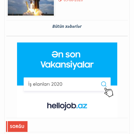
Bütün xəbərlər
SORĞU