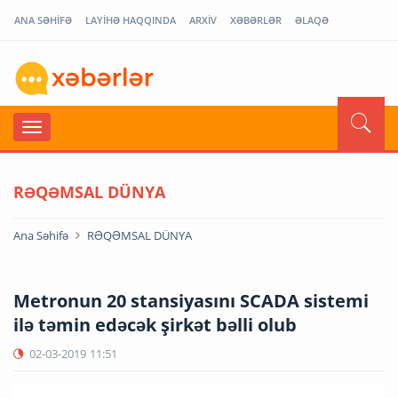
ANA SƏHİFƏ
LAYİHƏ HAQQINDA
ARXİV
XƏBƏRLƏR
ƏLAQƏ
RƏQƏMSAL DÜNYA
Ana Səhifə
RƏQƏMSAL DÜNYA
Metronun 20 stansiyasını SCADA sistemi
ilə təmin edəcək şirkət bəlli olub
02-03-2019
11:51