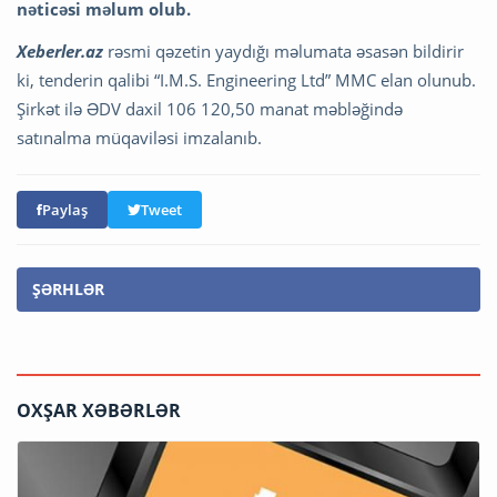
nəticəsi məlum olub.
Xeberler.az
rəsmi qəzetin yaydığı məlumata əsasən bildirir
ki, tenderin qalibi “I.M.S. Engineering Ltd” MMC elan olunub.
Şirkət ilə ƏDV daxil 106 120,50 manat məbləğində
satınalma müqaviləsi imzalanıb.
Paylaş
Tweet
ŞƏRHLƏR
OXŞAR XƏBƏRLƏR