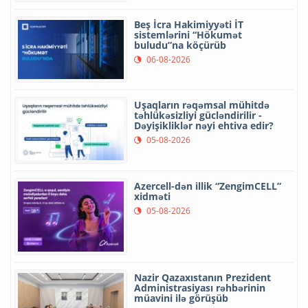
Beş İcra Hakimiyyəti İT
sistemlərini “Hökumət
buludu”na köçürüb
06-08-2026
Uşaqların rəqəmsal mühitdə
təhlükəsizliyi gücləndirilir -
Dəyişikliklər nəyi ehtiva edir?
05-08-2026
Azercell-dən illik “ZengimCELL”
xidməti
05-08-2026
Nazir Qazaxıstanın Prezident
Administrasiyası rəhbərinin
müavini ilə görüşüb