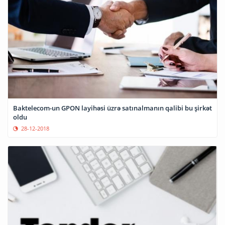
Baktelecom-un GPON layihəsi üzrə satınalmanın qalibi bu şirkət
oldu
28-12-2018