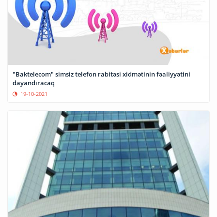
"Baktelecom" simsiz telefon rabitəsi xidmətinin fəaliyyətini
dayandıracaq
19-10-2021