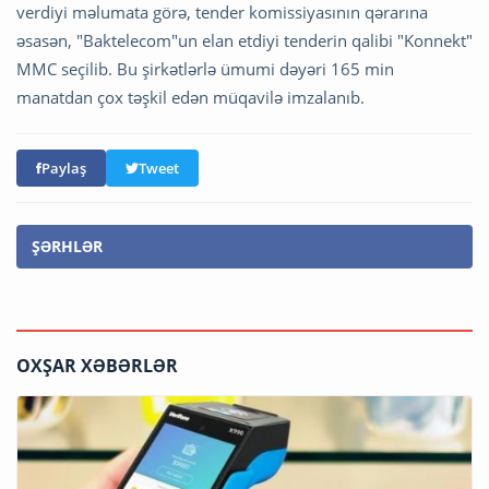
verdiyi məlumata görə, tender komissiyasının qərarına
əsasən, "Baktelecom"un elan etdiyi tenderin qalibi "Konnekt"
MMC seçilib. Bu şirkətlərlə ümumi dəyəri 165 min
manatdan çox təşkil edən müqavilə imzalanıb.
Paylaş
Tweet
ŞƏRHLƏR
OXŞAR XƏBƏRLƏR