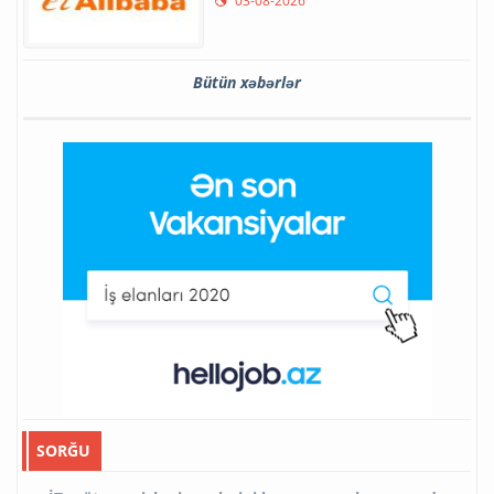
03-08-2026
Bütün xəbərlər
SORĞU