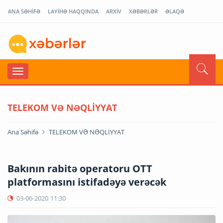
ANA SƏHİFƏ
LAYİHƏ HAQQINDA
ARXİV
XƏBƏRLƏR
ƏLAQƏ
TELEKOM VƏ NƏQLİYYAT
Ana Səhifə
TELEKOM VƏ NƏQLİYYAT
Bakının rabitə operatoru OTT
platformasını istifadəyə verəcək
03-06-2020
11:30