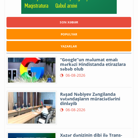
SON XƏBƏR
POPULYAR
YAZARLAR
“Google”un məlumat emalı
mərkəzi Hindistanda etirazlara
səbəb olub
06-08-2026
Rəşad Nəbiyev Zəngilanda
vətəndaşların müraciətlərini
dinləyib
06-08-2026
Xəzər dənizinin dibi ilə Trans-