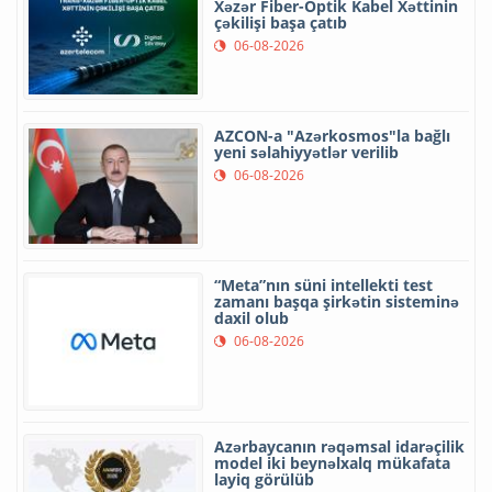
Xəzər Fiber-Optik Kabel Xəttinin
çəkilişi başa çatıb
06-08-2026
AZCON-a "Azərkosmos"la bağlı
yeni səlahiyyətlər verilib
06-08-2026
“Meta”nın süni intellekti test
zamanı başqa şirkətin sisteminə
daxil olub
06-08-2026
Azərbaycanın rəqəmsal idarəçilik
model iki beynəlxalq mükafata
layiq görülüb