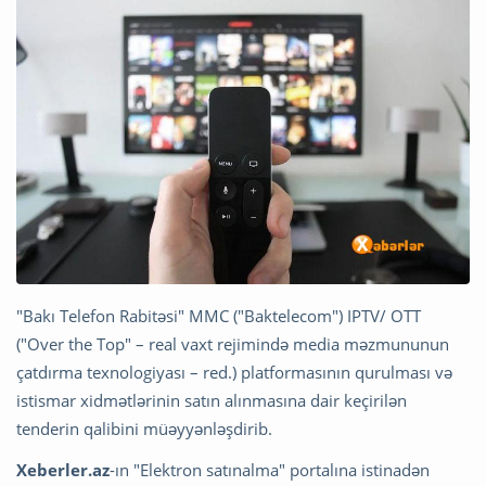
"Bakı Telefon Rabitəsi" MMC ("Baktelecom") IPTV/ OTT
("Over the Top" – real vaxt rejimində media məzmununun
çatdırma texnologiyası – red.) platformasının qurulması və
istismar xidmətlərinin satın alınmasına dair keçirilən
tenderin qalibini müəyyənləşdirib.
Xeberler.az
-ın "Elektron satınalma" portalına istinadən