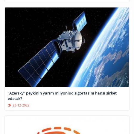
“Azersky” peykinin yarım milyonluq sığortasını hansı şirkət
edəcək?
23-12-2022