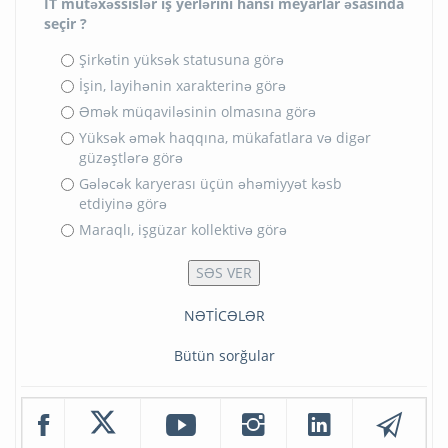
İT mütəxəssislər iş yerlərini hansı meyarlar əsasında
seçir ?
Şirkətin yüksək statusuna görə
İşin, layihənin xarakterinə görə
Əmək müqaviləsinin olmasına görə
Yüksək əmək haqqına, mükafatlara və digər
güzəştlərə görə
Gələcək karyerası üçün əhəmiyyət kəsb
etdiyinə görə
Maraqlı, işgüzar kollektivə görə
NƏTİCƏLƏR
Bütün sorğular