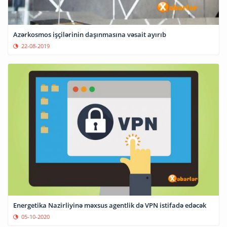
Azərkosmos işçilərinin daşınmasına vəsait ayırıb
22-08-2019
Energetika Nazirliyinə məxsus agentlik də VPN istifadə edəcək
05-10-2020