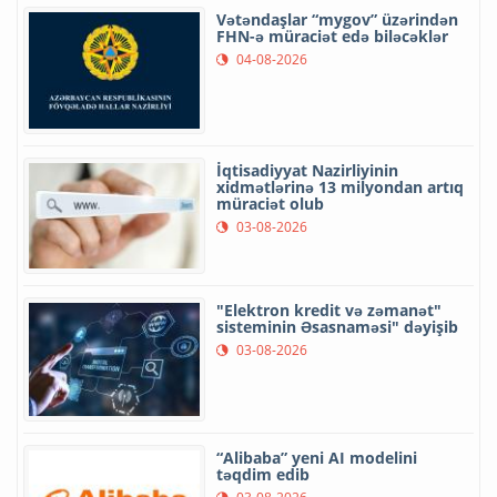
Vətəndaşlar “mygov” üzərindən
FHN-ə müraciət edə biləcəklər
04-08-2026
İqtisadiyyat Nazirliyinin
xidmətlərinə 13 milyondan artıq
müraciət olub
03-08-2026
"Elektron kredit və zəmanət"
sisteminin Əsasnaməsi" dəyişib
03-08-2026
“Alibaba” yeni AI modelini
təqdim edib