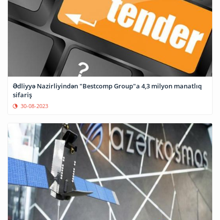
Ədliyyə Nazirliyindən "Bestcomp Group"a 4,3 milyon manatlıq
sifariş
30-08-2023