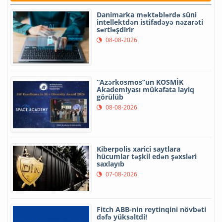
Danimarka məktəblərdə süni
intellektdən istifadəyə nəzarəti
sərtləşdirir
08-08-2026
“Azərkosmos”un KOSMİK
Akademiyası mükafata layiq
görülüb
08-08-2026
Kiberpolis xarici saytlara
hücumlar təşkil edən şəxsləri
saxlayıb
07-08-2026
Fitch ABB-nin reytinqini növbəti
dəfə yüksəltdi!