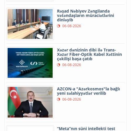
Rəşad Nəbiyev Zəngilanda
vətəndaşların müraciətlərini
dinləyib
06-08-2026
Xəzər dənizinin dibi ilə Trans-
Xəzər Fiber-Optik Kabel Xəttinin
çəkilişi başa çatıb
06-08-2026
AZCON-a "Azərkosmos"la bağlı
yeni səlahiyyətlər verilib
06-08-2026
“Meta”nın süni intellekti test