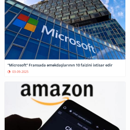
“Microsoft” Fransada əməkdaşlarının 10 faizini ixtisar edir
03-09-2025