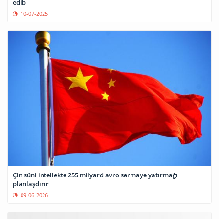
edib
10-07-2025
Çin süni intellektə 255 milyard avro sərmayə yatırmağı
planlaşdırır
09-06-2026