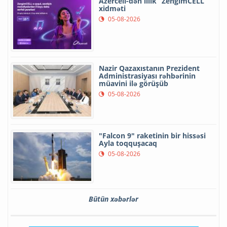
Azercell-dən illik “ZengimCELL”
xidməti
05-08-2026
Nazir Qazaxıstanın Prezident
Administrasiyası rəhbərinin
müavini ilə görüşüb
05-08-2026
"Falcon 9" raketinin bir hissəsi
Ayla toqquşacaq
05-08-2026
Bütün xəbərlər