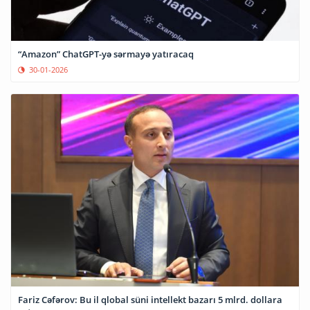
“Amazon” ChatGPT-yə sərmayə yatıracaq
30-01-2026
Fariz Cəfərov: Bu il qlobal süni intellekt bazarı 5 mlrd. dollara