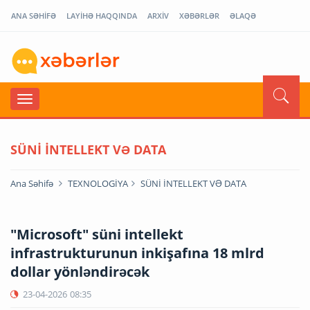
ANA SƏHİFƏ
LAYİHƏ HAQQINDA
ARXİV
XƏBƏRLƏR
ƏLAQƏ
SÜNİ İNTELLEKT VƏ DATA
Ana Səhifə
TEXNOLOGİYA
SÜNİ İNTELLEKT VƏ DATA
"Microsoft" süni intellekt
infrastrukturunun inkişafına 18 mlrd
dollar yönləndirəcək
23-04-2026
08:35