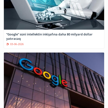
“Google” süni intellektin inkişafına daha 80 milyard dollar
yatıracaq
03-06-2026