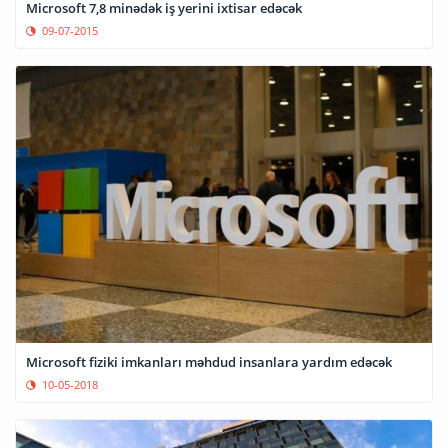
Microsoft 7,8 minədək iş yerini ixtisar edəcək
09-07-2015
Microsoft fiziki imkanları məhdud insanlara yardım edəcək
10-05-2018