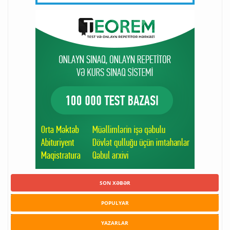
SON XƏBƏR
POPULYAR
YAZARLAR