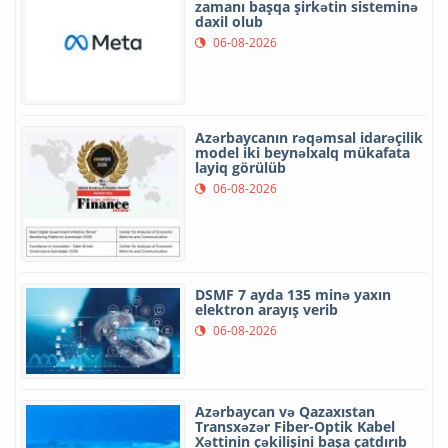
zamanı başqa şirkətin sisteminə
daxil olub
06-08-2026
Azərbaycanın rəqəmsal idarəçilik
model iki beynəlxalq mükafata
layiq görülüb
06-08-2026
DSMF 7 ayda 135 minə yaxın
elektron arayış verib
06-08-2026
Azərbaycan və Qazaxıstan
Transxəzər Fiber-Optik Kabel
Xəttinin çəkilişini başa çatdırıb