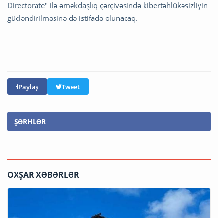
Directorate" ilə əməkdaşlıq çərçivəsində kibertəhlükəsizliyin
gücləndirilməsinə də istifadə olunacaq.
Paylaş
Tweet
ŞƏRHLƏR
OXŞAR XƏBƏRLƏR