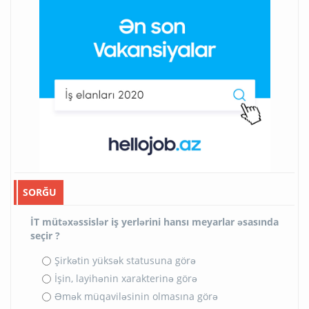
SORĞU
İT mütəxəssislər iş yerlərini hansı meyarlar əsasında
seçir ?
Şirkətin yüksək statusuna görə
İşin, layihənin xarakterinə görə
Əmək müqaviləsinin olmasına görə