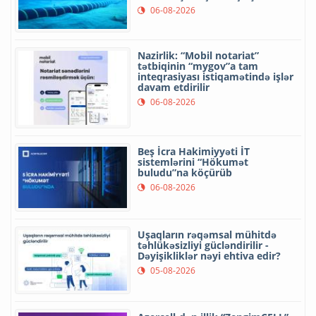
06-08-2026
Nazirlik: “Mobil notariat”
tətbiqinin “mygov”a tam
inteqrasiyası istiqamətində işlər
davam etdirilir
06-08-2026
Beş İcra Hakimiyyəti İT
sistemlərini “Hökumət
buludu”na köçürüb
06-08-2026
Uşaqların rəqəmsal mühitdə
təhlükəsizliyi gücləndirilir -
Dəyişikliklər nəyi ehtiva edir?
05-08-2026