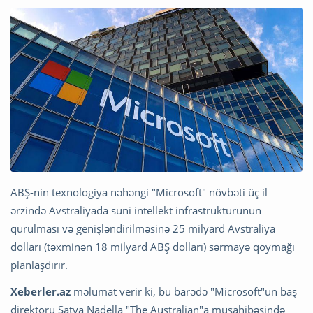
ABŞ-nin texnologiya nəhəngi "Microsoft" növbəti üç il
ərzində Avstraliyada süni intellekt infrastrukturunun
qurulması və genişləndirilməsinə 25 milyard Avstraliya
dolları (təxminən 18 milyard ABŞ dolları) sərmayə qoymağı
planlaşdırır.
Xeberler.az
məlumat verir ki, bu barədə "Microsoft"un baş
direktoru Satya Nadella "The Australian"a müsahibəsində