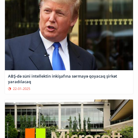
ABŞ-də süni intellektin inkişafına sərmayə qoyacaq şirkət
yaradılacaq
22-01-2025