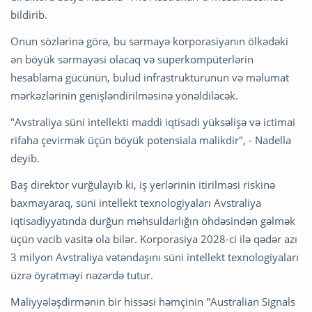
bildirib.
Onun sözlərinə görə, bu sərmayə korporasiyanın ölkədəki
ən böyük sərmayəsi olacaq və superkompüterlərin
hesablama gücünün, bulud infrastrukturunun və məlumat
mərkəzlərinin genişləndirilməsinə yönəldiləcək.
"Avstraliya süni intellekti maddi iqtisadi yüksəlişə və ictimai
rifaha çevirmək üçün böyük potensiala malikdir", - Nadella
deyib.
Baş direktor vurğulayıb ki, iş yerlərinin itirilməsi riskinə
baxmayaraq, süni intellekt texnologiyaları Avstraliya
iqtisadiyyatında durğun məhsuldarlığın öhdəsindən gəlmək
üçün vacib vasitə ola bilər. Korporasiya 2028-ci ilə qədər azı
3 milyon Avstraliya vətəndaşını süni intellekt texnologiyaları
üzrə öyrətməyi nəzərdə tutur.
Maliyyələşdirmənin bir hissəsi həmçinin "Australian Signals