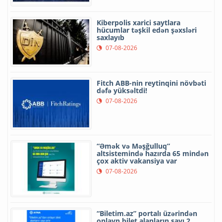
Kiberpolis xarici saytlara
hücumlar təşkil edən şəxsləri
saxlayıb
07-08-2026
Fitch ABB-nin reytinqini növbəti
dəfə yüksəltdi!
07-08-2026
“Əmək və Məşğulluq”
altsistemində hazırda 65 mindən
çox aktiv vakansiya var
07-08-2026
“Biletim.az” portalı üzərindən
onlayn bilet alanların sayı 2