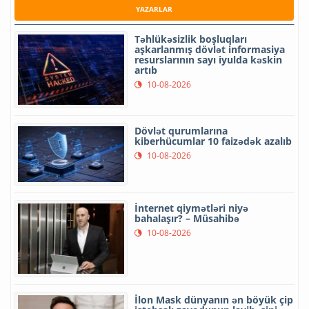
YAZARLAR
Təhlükəsizlik boşluqları
aşkarlanmış dövlət informasiya
resurslarının sayı iyulda kəskin
artıb
10-08-2026
Dövlət qurumlarına
kiberhücumlar 10 faizədək azalıb
10-08-2026
İnternet qiymətləri niyə
bahalaşır? – Müsahibə
10-08-2026
İlon Mask dünyanın ən böyük çip