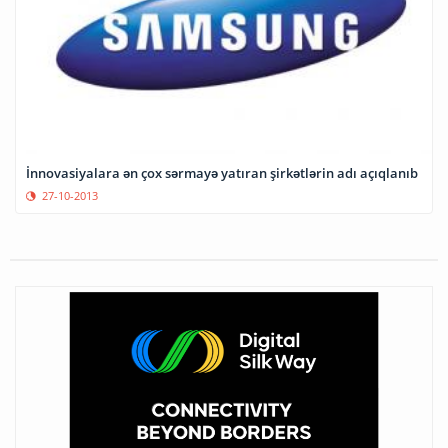
İnnovasiyalara ən çox sərmayə yatıran şirkətlərin adı açıqlanıb
27-10-2013