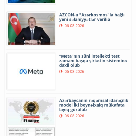
AZCON-a "Azərkosmos"la bağlı
yeni səlahiyyətlər verilib
06-08-2026
“Meta”nın süni intellekti test
zamanı başqa şirkətin sisteminə
daxil olub
06-08-2026
Azərbaycanın rəqəmsal idarəçilik
model iki beynəlxalq mükafata
layiq görülüb
06-08-2026