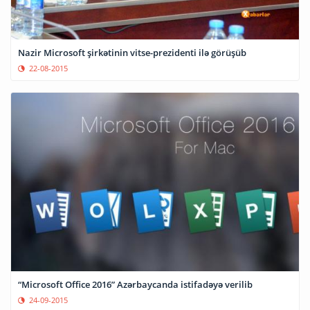
Nazir Microsoft şirkətinin vitse-prezidenti ilə görüşüb
22-08-2015
“Microsoft Office 2016” Azərbaycanda istifadəyə verilib
24-09-2015