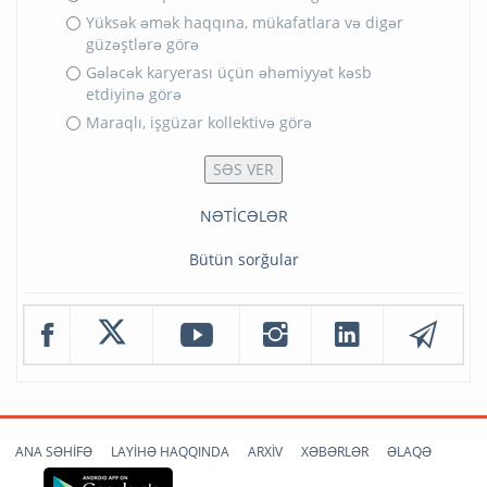
Yüksək əmək haqqına, mükafatlara və digər
güzəştlərə görə
Gələcək karyerası üçün əhəmiyyət kəsb
etdiyinə görə
Maraqlı, işgüzar kollektivə görə
NƏTİCƏLƏR
Bütün sorğular
ANA SƏHİFƏ
LAYİHƏ HAQQINDA
ARXİV
XƏBƏRLƏR
ƏLAQƏ