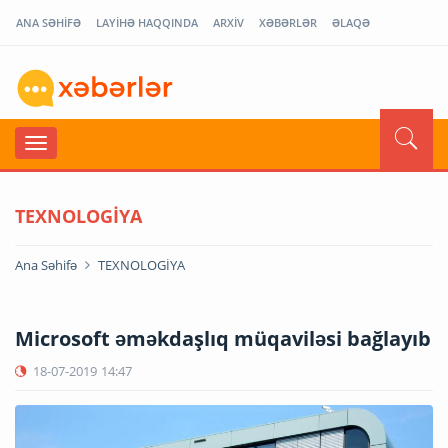
ANA SƏHİFƏ
LAYİHƏ HAQQINDA
ARXİV
XƏBƏRLƏR
ƏLAQƏ
TEXNOLOGİYA
Ana Səhifə
TEXNOLOGİYA
Microsoft əməkdaşlıq müqaviləsi bağlayıb
18-07-2019
14:47