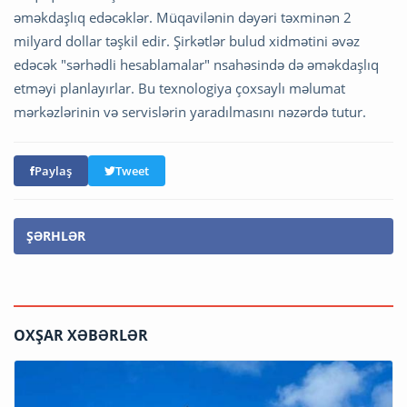
əməkdaşlıq edəcəklər. Müqavilənin dəyəri təxminən 2
milyard dollar təşkil edir. Şirkətlər bulud xidmətini əvəz
edəcək "sərhədli hesablamalar" nsahəsində də əməkdaşlıq
etməyi planlayırlar. Bu texnologiya çoxsaylı məlumat
mərkəzlərinin və servislərin yaradılmasını nəzərdə tutur.
Paylaş
Tweet
ŞƏRHLƏR
OXŞAR XƏBƏRLƏR