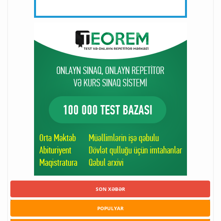
SON XƏBƏR
POPULYAR