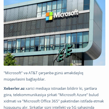
"Microsoft" və AT&T çərşənbə günü əməkdaşlıq
müqaviləsini bağlayıblar.
Xeberler.az
xarici mediaya istinadən bildirir ki, şərtlərə
görə, telekommunikasiya şirkəti "Microsoft Azure" bulud
xidməti və "Microsoft Office 365" paketindən istifadə etmək
hüququnu alır. Şirkətlər süni intellekt və 5G sahəsində