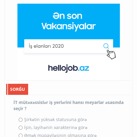
SORĞU
İT mütəxəssislər iş yerlərini hansı meyarlar əsasında
seçir ?
Şirkətin yüksək statusuna görə
İşin, layihənin xarakterinə görə
Əmək müqaviləsinin olmasına görə