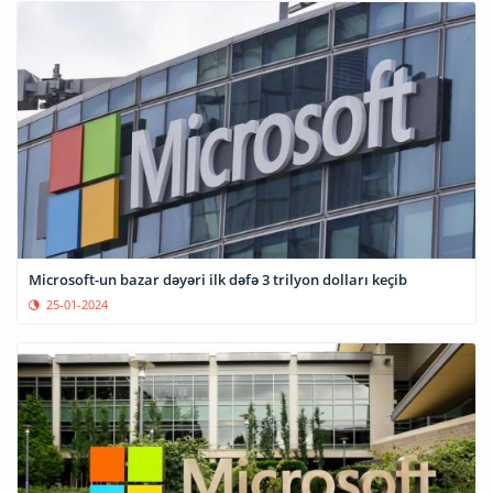
Microsoft-un bazar dəyəri ilk dəfə 3 trilyon dolları keçib
25-01-2024