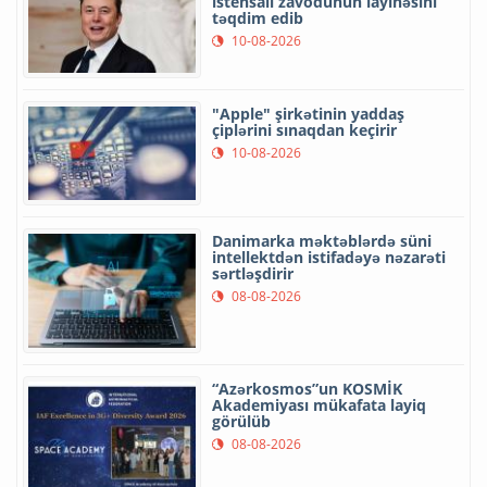
istehsalı zavodunun layihəsini
təqdim edib
10-08-2026
"Apple" şirkətinin yaddaş
çiplərini sınaqdan keçirir
10-08-2026
Danimarka məktəblərdə süni
intellektdən istifadəyə nəzarəti
sərtləşdirir
08-08-2026
“Azərkosmos”un KOSMİK
Akademiyası mükafata layiq
görülüb
08-08-2026