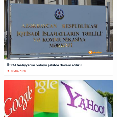
İİTKM fəaliyyətini onlayn şəkildə davam etdirir
03-04-2020