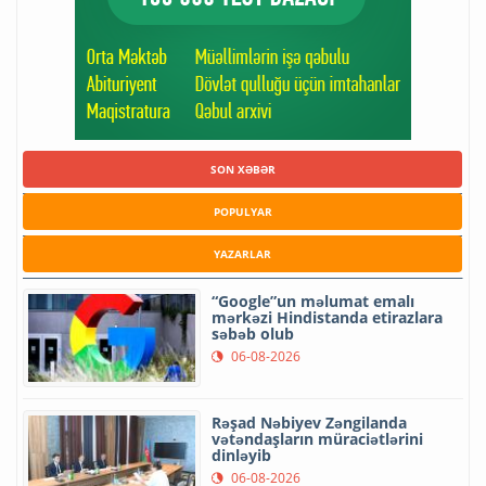
SON XƏBƏR
POPULYAR
YAZARLAR
“Google”un məlumat emalı
mərkəzi Hindistanda etirazlara
səbəb olub
06-08-2026
Rəşad Nəbiyev Zəngilanda
vətəndaşların müraciətlərini
dinləyib
06-08-2026