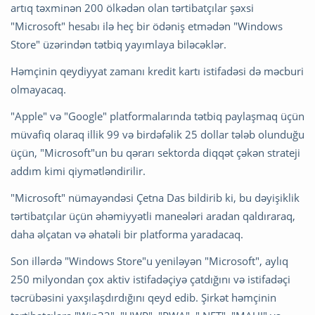
artıq təxminən 200 ölkədən olan tərtibatçılar şəxsi
"Microsoft" hesabı ilə heç bir ödəniş etmədən "Windows
Store" üzərindən tətbiq yayımlaya biləcəklər.
Həmçinin qeydiyyat zamanı kredit kartı istifadəsi də məcburi
olmayacaq.
"Apple" və "Google" platformalarında tətbiq paylaşmaq üçün
müvafiq olaraq illik 99 və birdəfəlik 25 dollar tələb olunduğu
üçün, "Microsoft"un bu qərarı sektorda diqqət çəkən strateji
addım kimi qiymətləndirilir.
"Microsoft" nümayəndəsi Çetna Das bildirib ki, bu dəyişiklik
tərtibatçılar üçün əhəmiyyətli maneələri aradan qaldıraraq,
daha əlçatan və əhatəli bir platforma yaradacaq.
Son illərdə "Windows Store"u yeniləyən "Microsoft", aylıq
250 milyondan çox aktiv istifadəçiyə çatdığını və istifadəçi
təcrübəsini yaxşılaşdırdığını qeyd edib. Şirkət həmçinin