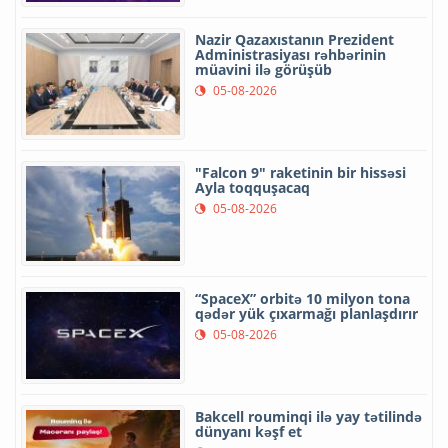
Nazir Qazaxıstanın Prezident
Administrasiyası rəhbərinin
müavini ilə görüşüb
05-08-2026
"Falcon 9" raketinin bir hissəsi
Ayla toqquşacaq
05-08-2026
“SpaceX” orbitə 10 milyon tona
qədər yük çıxarmağı planlaşdırır
05-08-2026
Bakcell rouminqi ilə yay tətilində
dünyanı kəşf et