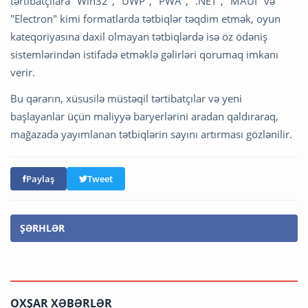
tərtibatçılara "Win32", "UWP", "PWA", ".NET", "MAUI" və
"Electron" kimi formatlarda tətbiqlər təqdim etmək, oyun
kateqoriyasına daxil olmayan tətbiqlərdə isə öz ödəniş
sistemlərindən istifadə etməklə gəlirləri qorumaq imkanı
verir.
Bu qərarın, xüsusilə müstəqil tərtibatçılar və yeni
başlayanlar üçün maliyyə baryerlərini aradan qaldıraraq,
mağazada yayımlanan tətbiqlərin sayını artırması gözlənilir.
Paylaş
Tweet
ŞƏRHLƏR
OXŞAR XƏBƏRLƏR