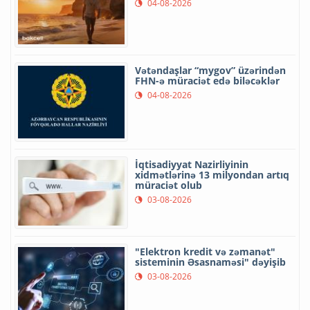
04-08-2026
Vətəndaşlar “mygov” üzərindən
FHN-ə müraciət edə biləcəklər
04-08-2026
İqtisadiyyat Nazirliyinin
xidmətlərinə 13 milyondan artıq
müraciət olub
03-08-2026
"Elektron kredit və zəmanət"
sisteminin Əsasnaməsi" dəyişib
03-08-2026