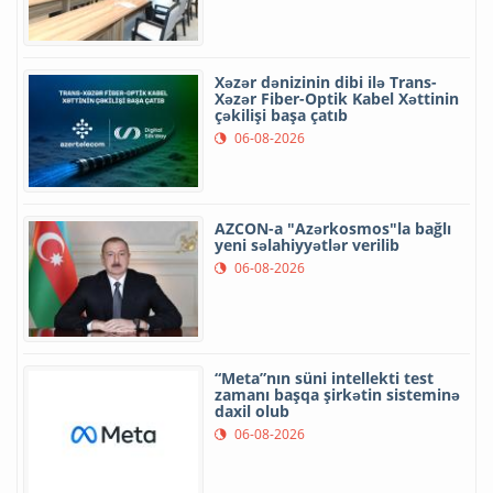
Xəzər dənizinin dibi ilə Trans-
Xəzər Fiber-Optik Kabel Xəttinin
çəkilişi başa çatıb
06-08-2026
AZCON-a "Azərkosmos"la bağlı
yeni səlahiyyətlər verilib
06-08-2026
“Meta”nın süni intellekti test
zamanı başqa şirkətin sisteminə
daxil olub
06-08-2026