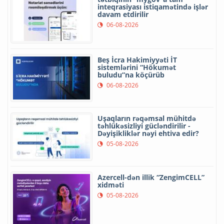
inteqrasiyası istiqamətində işlər
davam etdirilir
06-08-2026
Beş İcra Hakimiyyəti İT
sistemlərini “Hökumət
buludu”na köçürüb
06-08-2026
Uşaqların rəqəmsal mühitdə
təhlükəsizliyi gücləndirilir -
Dəyişikliklər nəyi ehtiva edir?
05-08-2026
Azercell-dən illik “ZengimCELL”
xidməti
05-08-2026