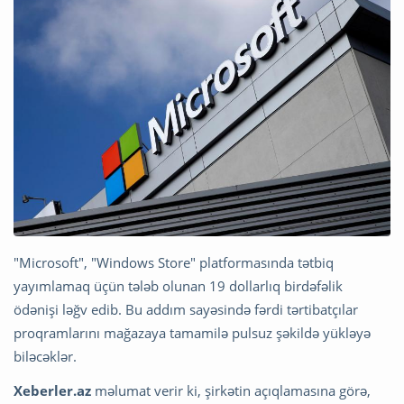
"Microsoft", "Windows Store" platformasında tətbiq
yayımlamaq üçün tələb olunan 19 dollarlıq birdəfəlik
ödənişi ləğv edib. Bu addım sayəsində fərdi tərtibatçılar
proqramlarını mağazaya tamamilə pulsuz şəkildə yükləyə
biləcəklər.
Xeberler.az
məlumat verir ki, şirkətin açıqlamasına görə,