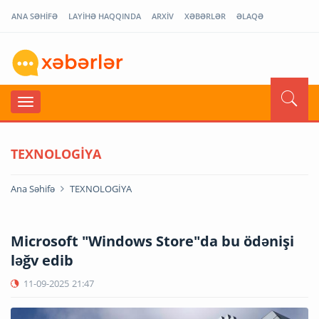
ANA SƏHİFƏ
LAYİHƏ HAQQINDA
ARXİV
XƏBƏRLƏR
ƏLAQƏ
TEXNOLOGİYA
Ana Səhifə
TEXNOLOGİYA
Microsoft "Windows Store"da bu ödənişi
ləğv edib
11-09-2025
21:47