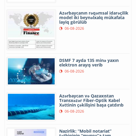
Azərbaycanın rəqəmsal idarəçilik
model iki beynəlxalq mükafata
layiq görülüb
06-08-2026
DSMF 7 ayda 135 minə yaxın
elektron arayış verib
06-08-2026
Azərbaycan və Qazaxıstan
Transxəzər Fiber-Optik Kabel
Xəttinin çəkilişini başa çatdırıb
06-08-2026
Nazirlik: “Mobil notariat”
tətbiqinin “mygov”a tam