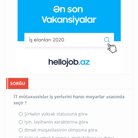
SORĞU
İT mütəxəssislər iş yerlərini hansı meyarlar əsasında
seçir ?
Şirkətin yüksək statusuna görə
İşin, layihənin xarakterinə görə
Əmək müqaviləsinin olmasına görə
Yüksək əmək haqqına, mükafatlara və digər