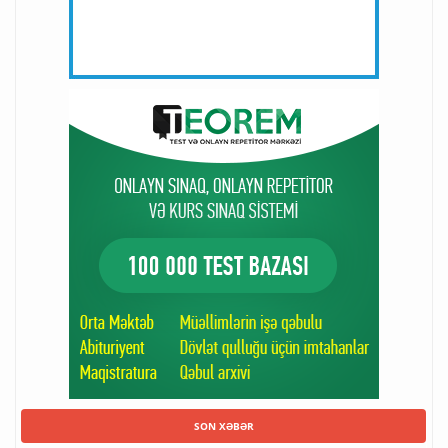
SON XƏBƏR