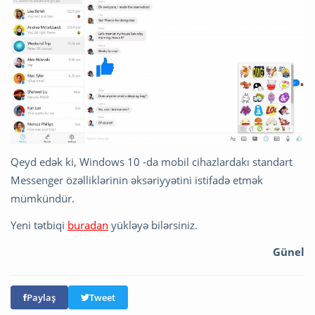
Qeyd edək ki, Windows 10 -da mobil cihazlardakı standart
Messenger özəlliklərinin əksəriyyətini istifadə etmək
mümkündür.
Yeni tətbiqi
buradan
yükləyə bilərsiniz.
Günel
Paylaş
Tweet