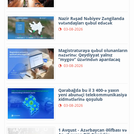
Nazir Rəşad Nəbiyev Zəngilanda
vətəndaşları qəbul edəcək
03-08-2026
Magistraturaya qəbul olunanların
nəzərinə: Qeydiyyat yalnız
“mygov” üzərindən aparılacaq
03-08-2026
Qarabağda bu il 3 400-ə yaxın
yeni abunəçi telekommunikasiya
xidmətlərinə qoşulub
03-08-2026
1 Avqust - Azərbaycan Əlifbası və