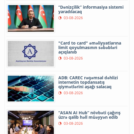
“Dənizçilik” informasiya sistemi
yaradılacaq
03-08-2026
"Card to card" əməliyyatlarına
limit qoyulmasının səbəbləri
açıqlanıb
03-08-2026
ADB: CAREC rəqəmsal dəhlizi
internetin topdansatış
qiymətlərini aşağı salacaq
03-08-2026
“ASAN AI Hub” növbəti çağırış
üzrə qalib həll müəyyən edib
03-08-2026