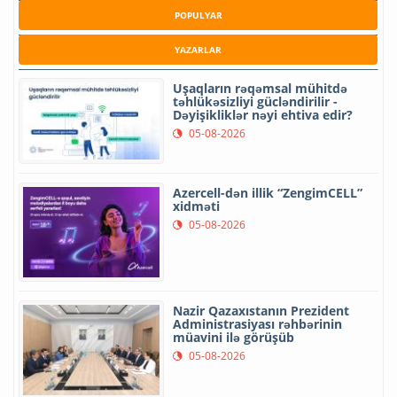
POPULYAR
YAZARLAR
Uşaqların rəqəmsal mühitdə
təhlükəsizliyi gücləndirilir -
Dəyişikliklər nəyi ehtiva edir?
05-08-2026
Azercell-dən illik “ZengimCELL”
xidməti
05-08-2026
Nazir Qazaxıstanın Prezident
Administrasiyası rəhbərinin
müavini ilə görüşüb
05-08-2026