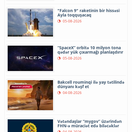
"Falcon 9" raketinin bir hissəsi
Ayla toqquşacaq
05-08-2026
“SpaceX” orbitə 10 milyon tona
qədər yük çıxarmağı planlaşdırır
05-08-2026
Bakcell rouminqi ilə yay tətilində
dünyanı kəşf et
04-08-2026
Vətəndaşlar “mygov” üzərindən
FHN-ə müraciət edə biləcəklər
04-08-2026