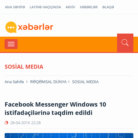
ANA SƏHİFƏ
LAYİHƏ HAQQINDA
ARXİV
XƏBƏRLƏR
ƏLAQƏ
SOSİAL MEDIA
Ana Səhifə
RƏQƏMSAL DÜNYA
SOSİAL MEDIA
Facebook Messenger Windows 10
istifadəçilərinə təqdim edildi
28-04-2016
22:28