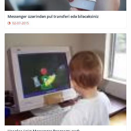
Messenger üzərindən pul transferi edə biləcəksiniz
02-07-2015
Uşaqlar üçün Messenger Proqramı çıxdı.