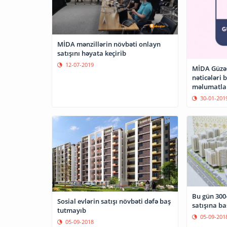
MİDA mənzillərin növbəti onlayn
satışını həyata keçirib
12-07-2019
MİDA Güzəş
nəticələri 
məlumatlar
30-01-201
Bu gün 300-
Sosial evlərin satışı növbəti dəfə baş
satışına ba
tutmayıb
05-09-201
05-09-2018