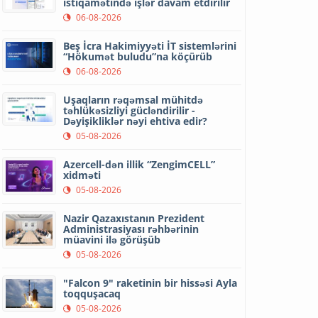
istiqamətində işlər davam etdirilir
06-08-2026
Beş İcra Hakimiyyəti İT sistemlərini
“Hökumət buludu”na köçürüb
06-08-2026
Uşaqların rəqəmsal mühitdə
təhlükəsizliyi gücləndirilir -
Dəyişikliklər nəyi ehtiva edir?
05-08-2026
Azercell-dən illik “ZengimCELL”
xidməti
05-08-2026
Nazir Qazaxıstanın Prezident
Administrasiyası rəhbərinin
müavini ilə görüşüb
05-08-2026
"Falcon 9" raketinin bir hissəsi Ayla
toqquşacaq
05-08-2026