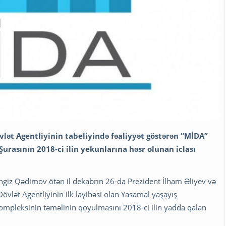
lət Agentliyinin tabeliyində fəaliyyət göstərən “MİDA”
rasının 2018-ci ilin yekunlarına həsr olunan iclası
Çingiz Qədimov ötən il dekabrın 26-da Prezident İlham Əliyev və
övlət Agentliyinin ilk layihəsi olan Yasamal yaşayış
 kompleksinin təməlinin qoyulmasını 2018-ci ilin yadda qalan