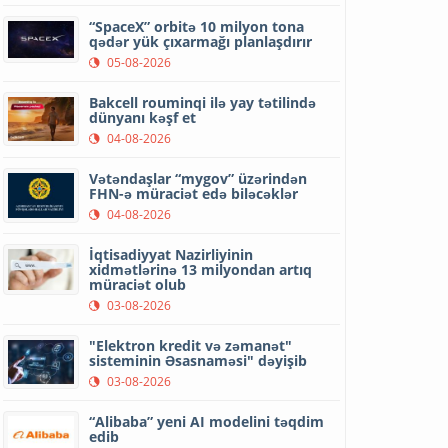
“SpaceX” orbitə 10 milyon tona
qədər yük çıxarmağı planlaşdırır
05-08-2026
Bakcell rouminqi ilə yay tətilində
dünyanı kəşf et
04-08-2026
Vətəndaşlar “mygov” üzərindən
FHN-ə müraciət edə biləcəklər
04-08-2026
İqtisadiyyat Nazirliyinin
xidmətlərinə 13 milyondan artıq
müraciət olub
03-08-2026
"Elektron kredit və zəmanət"
sisteminin Əsasnaməsi" dəyişib
03-08-2026
“Alibaba” yeni AI modelini təqdim
edib