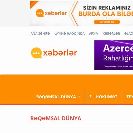
ANA SƏHİFƏ
LAYİHƏ HAQQINDA
ARXİV
XƏBƏRLƏR
ƏLA
RƏQƏMSAL DÜNYA
E - HÖKUMƏT
TE
RƏQƏMSAL DÜNYA