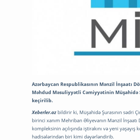
Azərbaycan Respublikasının Mənzil İnşaatı Döv
Məhdud Məsuliyyətli Cəmiyyətinin Müşahidə Şu
keçirilib.
Xeberler.az
bildirir ki, Müşahidə Şurasının sədri 
birinci xanım Mehriban Əliyevanın Mənzil İnşaatı D
kompleksinin açılışında iştirakını və yeni yaşayış
hadisələrindən biri kimi dəyərləndirib.