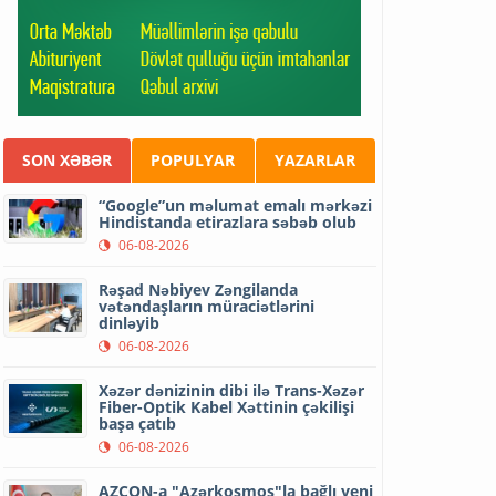
SON XƏBƏR
POPULYAR
YAZARLAR
“Google”un məlumat emalı mərkəzi
Hindistanda etirazlara səbəb olub
06-08-2026
Rəşad Nəbiyev Zəngilanda
vətəndaşların müraciətlərini
dinləyib
06-08-2026
Xəzər dənizinin dibi ilə Trans-Xəzər
Fiber-Optik Kabel Xəttinin çəkilişi
başa çatıb
06-08-2026
AZCON-a "Azərkosmos"la bağlı yeni