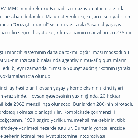
MİDA” MMC-nin direktoru Fərhad Təhməzovun ötən il ərzində
r hesabatı dinlənilib. Məlumat verilib ki, keçən il sentyabrın 5-
ndən “Güzəştli mənzil” sistemi vasitəsilə Yasamal yaşayış
 mənzilin seçimi həyata keçirilib və həmin mənzillərdən 278-nin
ştli mənzil” sisteminin daha da təkmilləşdirilməsi məqsədilə 1
MMC-nin inzibati binalarında agentliyin müvafiq qurumların
 edilib, eyni zamanda, “Ernst & Young” audit şirkətinin iştirakı
q yoxlamaları icra olunub.
inci layihəsi olan Hövsan yaşayış kompleksinin tikinti işləri
un ərazisində, Hövsan qəsəbəsinin yaxınlığında, 20 hektar
milikdə 2962 mənzil inşa olunacaq. Bunlardan 280-nin birotaqlı,
ördotaqlı olması planlaşdırılır. Kompleksdə çoxmənzilli
q bağçasının, 1920 şagird yerlik ümumtəhsil məktəbinin, tibb
stifadəyə verilməsi nəzərdə tutulur. Bununla yanaşı, ərazidə
 şəhərin ictimai nəqliyyat sisteminə inteqrasiyası