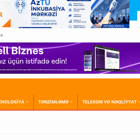
QƏ
XNOLOGİYA
TƏNZİMLƏMƏ
TELEKOM VƏ NƏQLİYYAT