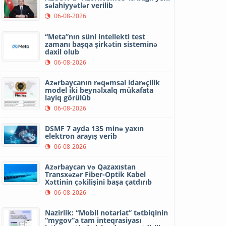
səlahiyyətlər verilib
06-08-2026
“Meta”nın süni intellekti test
zamanı başqa şirkətin sisteminə
daxil olub
06-08-2026
Azərbaycanın rəqəmsal idarəçilik
model iki beynəlxalq mükafata
layiq görülüb
06-08-2026
DSMF 7 ayda 135 minə yaxın
elektron arayış verib
06-08-2026
Azərbaycan və Qazaxıstan
Transxəzər Fiber-Optik Kabel
Xəttinin çəkilişini başa çatdırıb
06-08-2026
Nazirlik: “Mobil notariat” tətbiqinin
“mygov”a tam inteqrasiyası