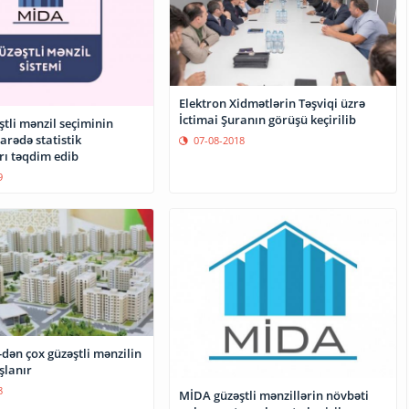
Elektron Xidmətlərin Təşviqi üzrə
İctimai Şuranın görüşü keçirilib
tli mənzil seçiminin
barədə statistik
07-08-2018
ı təqdim edib
9
dən çox güzəştli mənzilin
şlanır
8
MİDA güzəştli mənzillərin növbəti