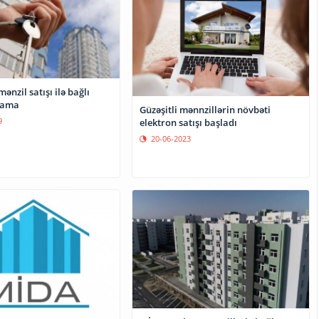
nzil satışı ilə bağlı
lama
Güzəşitli mənnzillərin növbəti
9
elektron satışı başladı
20-06-2023