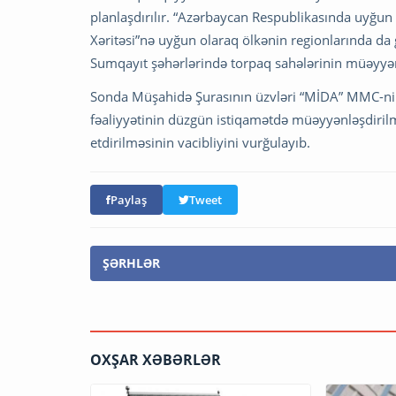
planlaşdırılır. “Azərbaycan Respublikasında uyğun 
Xəritəsi”nə uyğun olaraq ölkənin regionlarında da 
Sumqayıt şəhərlərində torpaq sahələrinin müəyyənləş
Sonda Müşahidə Şurasının üzvləri “MİDA” MMC-nin
fəaliyyətinin düzgün istiqamətdə müəyyənləşdiril
etdirilməsinin vacibliyini vurğulayıb.
Paylaş
Tweet
ŞƏRHLƏR
OXŞAR XƏBƏRLƏR