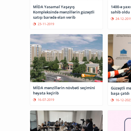
MİDA Yasamal Yaşayış
1400-ə yaxı
Kompleksində mənzillərin güzəştli
sahib oldu
satışı barədə elan verib
24-12-201
23-11-2019
MİDA mənzillərin növbəti seçimini
Güzəştli mə
həyata keçirib
başa çatdı
16-07-2019
16-12-202