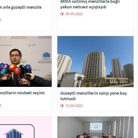
MİDA satılmış mənzillərlə bağlı
yekun nəticəni açıqlayıb
n ailə güzəştli mənzilə
28-09-2022
9
nzillərin növbəti seçimi
Güzəştli mənzillərin satışı yenə baş
tutmadı
3
15-09-2022