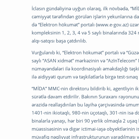
İclasın gündəliyinə uyğun olaraq, ilk növbədə, “
cəmiyyət tərəfindən görülən işlərin yekunlarına dai
də “Elektron hökumət” portalı (www.e-gov.az) üzəri
kompleksinin 1, 2, 3, 4 və 5 saylı binalarında 324
alqı-satqısı başa çatdırılıb.
Vurğulanıb ki, “Elektron hökumət” portalı və “Güzə
saylı “ASAN xidmət” mərkəzinin və “AzInTelecom” 
nümayəndələri ilə koordinasiyalı əməkdaşlığı təşkil
ilə aidiyyəti qurum və təşkilatlarla birgə test-sına
“MİDA” MMC-nin direktoru bildirib ki, agentliyin ik
sürətlə davam etdirilir. Bakının Suraxanı rayonun
ərazidə reallaşdırılan bu layihə çərçivəsində ümu
1401-nin ikiotaqlı, 980-nin üçotaqlı, 301-nin isə d
binalarla yanaşı, hər biri 90 yerlik olmaqla 2 uşa
müəssisəsinin və digər ictimai-iaşə obyektlərinin i
müvafiq nəqliyyat infrastrukturunun yaradılması və