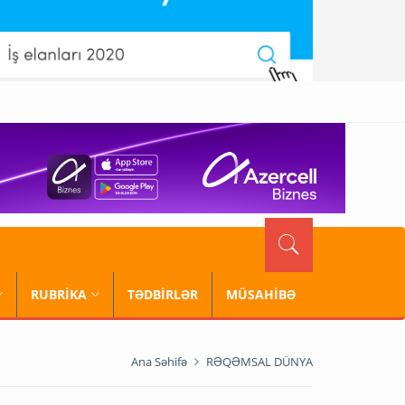
RUBRİKA
TƏDBİRLƏR
MÜSAHİBƏ
Ana Səhifə
RƏQƏMSAL DÜNYA