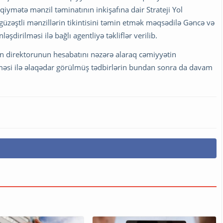
qiymətə mənzil təminatının inkişafına dair Strateji Yol
güzəştli mənzillərin tikintisini təmin etmək məqsədilə Gəncə və
dirilməsi ilə bağlı agentliyə təkliflər verilib.
 direktorunun hesabatını nəzərə alaraq cəmiyyətin
məsi ilə əlaqədar görülmüş tədbirlərin bundan sonra da davam