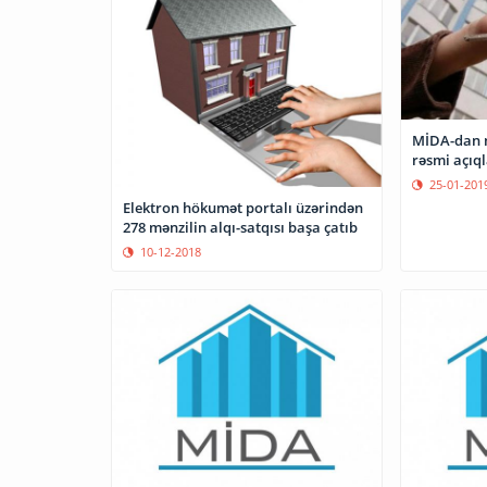
MİDA-dan mə
rəsmi açıq
25-01-201
Elektron hökumət portalı üzərindən
278 mənzilin alqı-satqısı başa çatıb
10-12-2018