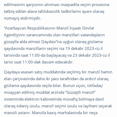
edilməsinin qarşısının alınması məqsədilə seçim prosesinə
tətbiq edilən əlavə təhlükəsizlik tədbirlərini əyani olaraq
nümayiş etdirmişdir.
“Azərbaycan Respublikasının Mənzil İnşaatı Dövlət
Agentliyinin sərəncamında olan mənzilləri vətəndaşların
güzəştlə əldə etməsi Qaydası”na uyğun olaraq gözləmə
qaydasında mənzillərin seçimi isə 19 dekabr 2023-cü il
tarixində saat 11:00-da başlayacaq və 23 dekabr 2023-cü il
tarixi saat 11:00-dək davam edəcəkdir.
Qaydaya əsasən satış müddətində seçilmiş bir mənzil həmin
elan çərçivəsində daha iki şəxs tərəfindən də ardıcıl olaraq
gözləmə qaydasında seçilə bilər. Bunun üçün, istifadəçi
müəyyən edilmiş müddət ərzində “Güzəştli mənzil”
sistemində elektron kabinetində müvafiq bölməyə daxil
olaraq ödəniş üsulu, mənzil seçimi üsulu və layihəni seçərək
mənzili axtarır. Mənzilə baxış mərhələsində bir neçə