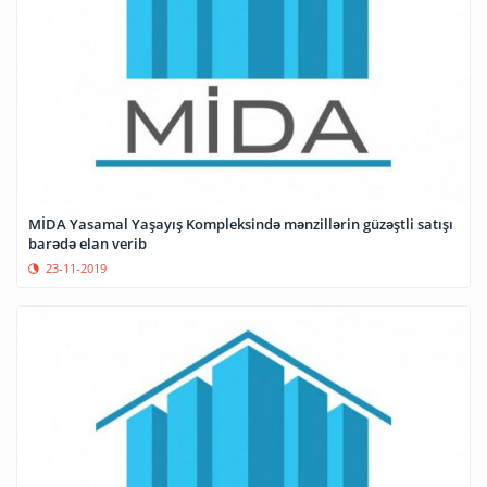
MİDA Yasamal Yaşayış Kompleksində mənzillərin güzəştli satışı
barədə elan verib
23-11-2019