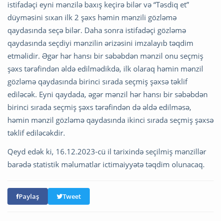
istifadəçi eyni mənzilə baxış keçirə bilər və “Təsdiq et”
düyməsini sıxan ilk 2 şəxs həmin mənzili gözləmə
qaydasında seçə bilər. Daha sonra istifadəçi gözləmə
qaydasında seçdiyi mənzilin ərizəsini imzalayıb təqdim
etməlidir. Əgər hər hansı bir səbəbdən mənzil onu seçmiş
şəxs tərəfindən əldə edilmədikdə, ilk olaraq həmin mənzil
gözləmə qaydasında birinci sırada seçmiş şəxsə təklif
ediləcək. Eyni qaydada, əgər mənzil hər hansı bir səbəbdən
birinci sırada seçmiş şəxs tərəfindən də əldə edilməsə,
həmin mənzil gözləmə qaydasında ikinci sırada seçmiş şəxsə
təklif ediləcəkdir.
Qeyd edək ki, 16.12.2023-cü il tarixində seçilmiş mənzillər
barədə statistik məlumatlar ictimaiyyətə təqdim olunacaq.
Paylaş
Tweet