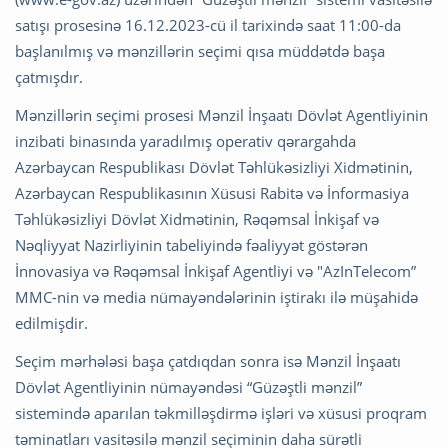
satışı prosesinə 16.12.2023-cü il tarixində saat 11:00-da
başlanılmış və mənzillərin seçimi qısa müddətdə başa
çatmışdır.
Mənzillərin seçimi prosesi Mənzil İnşaatı Dövlət Agentliyinin
inzibati binasında yaradılmış operativ qərargahda
Azərbaycan Respublikası Dövlət Təhlükəsizliyi Xidmətinin,
Azərbaycan Respublikasının Xüsusi Rabitə və İnformasiya
Təhlükəsizliyi Dövlət Xidmətinin, Rəqəmsal İnkişaf və
Nəqliyyat Nazirliyinin tabeliyində fəaliyyət göstərən
İnnovasiya və Rəqəmsal İnkişaf Agentliyi və "AzInTelecom”
MMC-nin və media nümayəndələrinin iştirakı ilə müşahidə
edilmişdir.
Seçim mərhələsi başa çatdıqdan sonra isə Mənzil İnşaatı
Dövlət Agentliyinin nümayəndəsi “Güzəştli mənzil”
sistemində aparılan təkmilləşdirmə işləri və xüsusi proqram
təminatları vasitəsilə mənzil seçiminin daha sürətli