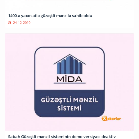
1400-ə yaxın ailə güzəştli mənzilə sahib oldu
24-12-2019
Sabah Güzəştli mənzil sisteminin demo versiyası deaktiv