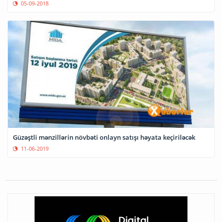
05-09-2018
Güzəştli mənzillərin növbəti onlayn satışı həyata keçiriləcək
11-06-2019