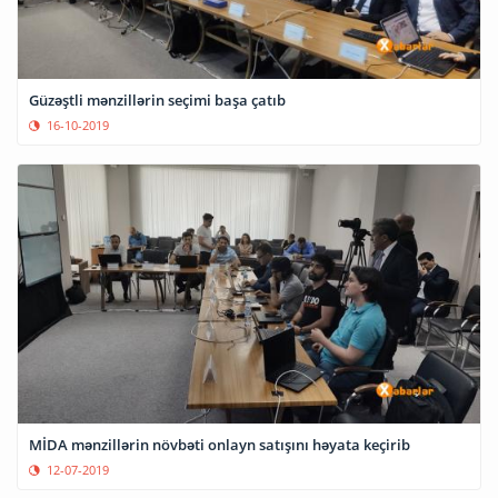
Güzəştli mənzillərin seçimi başa çatıb
16-10-2019
MİDA mənzillərin növbəti onlayn satışını həyata keçirib
12-07-2019