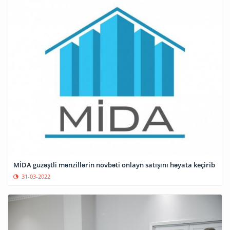
MİDA güzəştli mənzillərin növbəti onlayn satışını həyata keçirib
31-03-2022