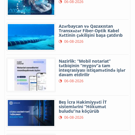
06-08-2026
Azərbaycan və Qazaxıstan
Transxəzər Fiber-Optik Kabel
Xəttinin çəkilişini başa çatdırıb
06-08-2026
Nazirlik: “Mobil notariat”
tətbiqinin “mygov”a tam
inteqrasiyası istiqamətində işlər
davam etdirilir
06-08-2026
Beş İcra Hakimiyyəti İT
sistemlərini “Hökumət
buludu”na köçürüb
06-08-2026