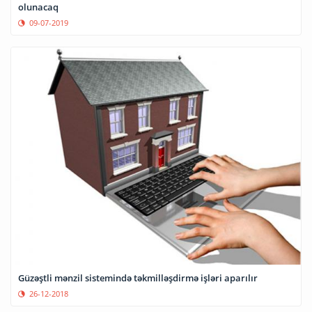
olunacaq
09-07-2019
Güzəştli mənzil sistemində təkmilləşdirmə işləri aparılır
26-12-2018