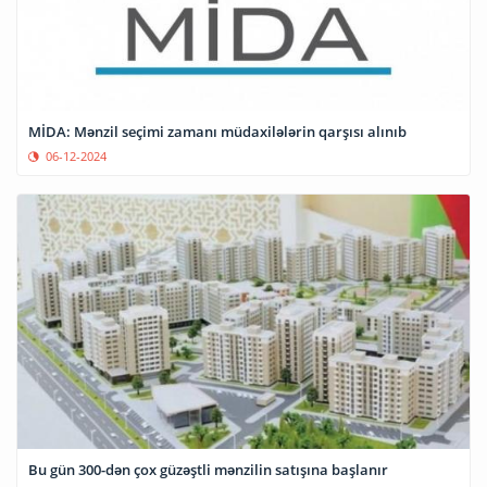
MİDA: Mənzil seçimi zamanı müdaxilələrin qarşısı alınıb
06-12-2024
Bu gün 300-dən çox güzəştli mənzilin satışına başlanır