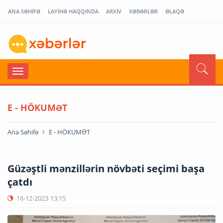
ANA SƏHİFƏ
LAYİHƏ HAQQINDA
ARXİV
XƏBƏRLƏR
ƏLAQƏ
E - HÖKUMƏT
Ana Səhifə
E - HÖKUMƏT
Güzəştli mənzillərin növbəti seçimi başa
çatdı
16-12-2023
13:15