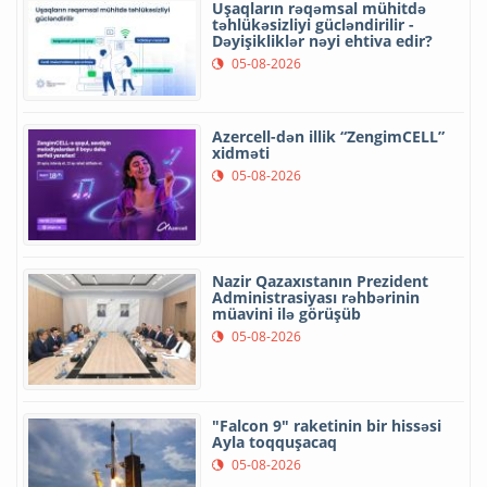
Uşaqların rəqəmsal mühitdə
təhlükəsizliyi gücləndirilir -
Dəyişikliklər nəyi ehtiva edir?
05-08-2026
Azercell-dən illik “ZengimCELL”
xidməti
05-08-2026
Nazir Qazaxıstanın Prezident
Administrasiyası rəhbərinin
müavini ilə görüşüb
05-08-2026
"Falcon 9" raketinin bir hissəsi
Ayla toqquşacaq
05-08-2026