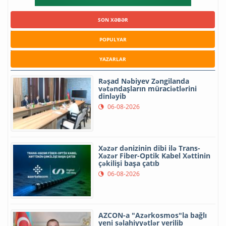
SON XƏBƏR
POPULYAR
YAZARLAR
Rəşad Nəbiyev Zəngilanda
vətəndaşların müraciətlərini
dinləyib
06-08-2026
Xəzər dənizinin dibi ilə Trans-
Xəzər Fiber-Optik Kabel Xəttinin
çəkilişi başa çatıb
06-08-2026
AZCON-a "Azərkosmos"la bağlı
yeni səlahiyyətlər verilib