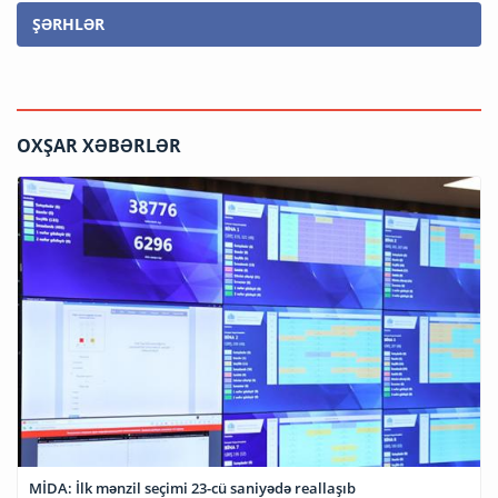
ŞƏRHLƏR
OXŞAR XƏBƏRLƏR
MİDA: İlk mənzil seçimi 23-cü saniyədə reallaşıb