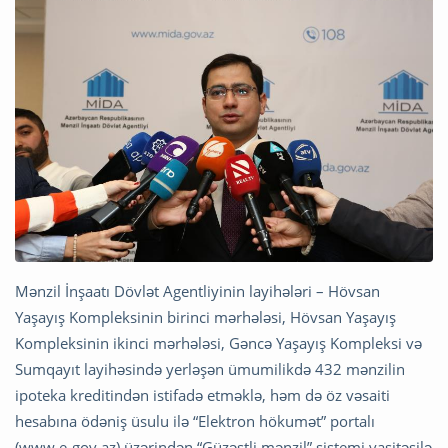
Mənzil İnşaatı Dövlət Agentliyinin layihələri – Hövsan
Yaşayış Kompleksinin birinci mərhələsi, Hövsan Yaşayış
Kompleksinin ikinci mərhələsi, Gəncə Yaşayış Kompleksi və
Sumqayıt layihəsində yerləşən ümumilikdə 432 mənzilin
ipoteka kreditindən istifadə etməklə, həm də öz vəsaiti
hesabına ödəniş üsulu ilə “Elektron hökumət” portalı
(www.e-gov.az) üzərindən “Güzəştli mənzil” sistemi vasitəsilə