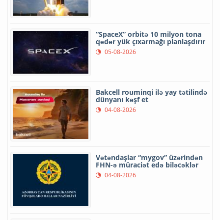
“SpaceX” orbitə 10 milyon tona
qədər yük çıxarmağı planlaşdırır
05-08-2026
Bakcell rouminqi ilə yay tətilində
dünyanı kəşf et
04-08-2026
Vətəndaşlar “mygov” üzərindən
FHN-ə müraciət edə biləcəklər
04-08-2026