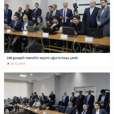
248 güzəştli mənzilin seçimi uğurla başa çatdı
25-12-2019