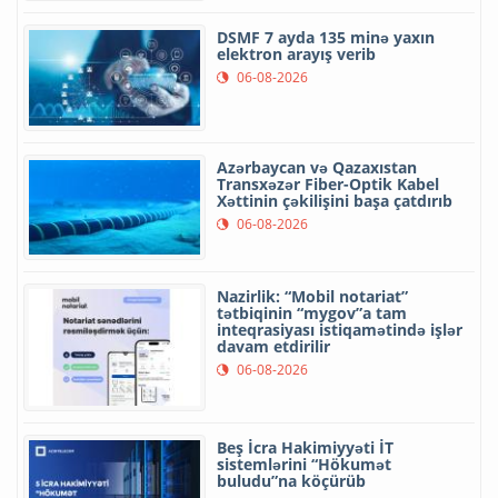
DSMF 7 ayda 135 minə yaxın
elektron arayış verib
06-08-2026
Azərbaycan və Qazaxıstan
Transxəzər Fiber-Optik Kabel
Xəttinin çəkilişini başa çatdırıb
06-08-2026
Nazirlik: “Mobil notariat”
tətbiqinin “mygov”a tam
inteqrasiyası istiqamətində işlər
davam etdirilir
06-08-2026
Beş İcra Hakimiyyəti İT
sistemlərini “Hökumət
buludu”na köçürüb