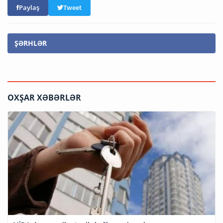
Paylaş
Tweet
ŞƏRHLƏR
OXŞAR XƏBƏRLƏR