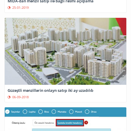
MİDA-dan mənzil satışı ilə bağlı rəsmi açıqlama
25-01-2019
Güzəştli mənzillərin onlayn satışı iki ay uzadılıb
06-09-2018