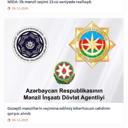
MİDA: İlk mənzil seçimi 23-cü saniyədə reallaşıb
06-12-2024
Güzəştli mənzillərin seçiminə edilmiş kiberhücum cəhdinin
qarşısı alınıb
04-12-2025