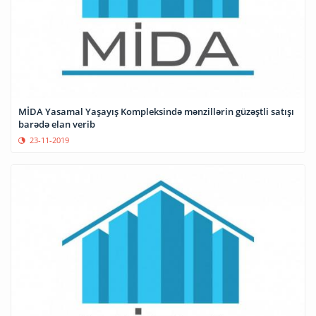
MİDA Yasamal Yaşayış Kompleksində mənzillərin güzəştli satışı
barədə elan verib
23-11-2019