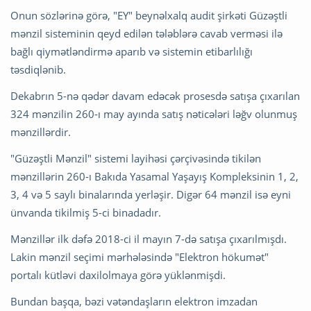
Onun sözlərinə görə, "EY" beynəlxalq audit şirkəti Güzəştli
mənzil sisteminin qeyd edilən tələblərə cavab verməsi ilə
bağlı qiymətləndirmə aparıb və sistemin etibarlılığı
təsdiqlənib.
Dekabrın 5-nə qədər davam edəcək prosesdə satışa çıxarılan
324 mənzilin 260-ı may ayında satış nəticələri ləğv olunmuş
mənzillərdir.
"Güzəştli Mənzil" sistemi layihəsi çərçivəsində tikilən
mənzillərin 260-ı Bakıda Yasamal Yaşayış Kompleksinin 1, 2,
3, 4 və 5 saylı binalarında yerləşir. Digər 64 mənzil isə eyni
ünvanda tikilmiş 5-ci binadadır.
Mənzillər ilk dəfə 2018-ci il mayın 7-də satışa çıxarılmışdı.
Lakin mənzil seçimi mərhələsində "Elektron hökumət"
portalı kütləvi daxilolmaya görə yüklənmişdi.
Bundan başqa, bəzi vətəndaşların elektron imzadan