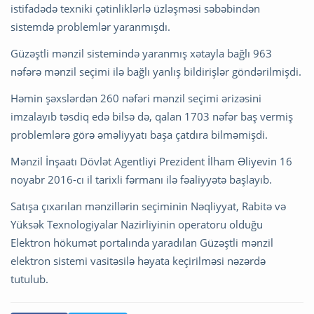
istifadədə texniki çətinliklərlə üzləşməsi səbəbindən
sistemdə problemlər yaranmışdı.
Güzəştli mənzil sistemində yaranmış xətayla bağlı 963
nəfərə mənzil seçimi ilə bağlı yanlış bildirişlər göndərilmişdi.
Həmin şəxslərdən 260 nəfəri mənzil seçimi ərizəsini
imzalayıb təsdiq edə bilsə də, qalan 1703 nəfər baş vermiş
problemlərə görə əməliyyatı başa çatdıra bilməmişdi.
Mənzil İnşaatı Dövlət Agentliyi Prezident İlham Əliyevin 16
noyabr 2016-cı il tarixli fərmanı ilə fəaliyyətə başlayıb.
Satışa çıxarılan mənzillərin seçiminin Nəqliyyat, Rabitə və
Yüksək Texnologiyalar Nazirliyinin operatoru olduğu
Elektron hökumət portalında yaradılan Güzəştli mənzil
elektron sistemi vasitəsilə həyata keçirilməsi nəzərdə
tutulub.