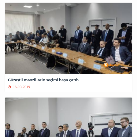
Güzəştli mənzillərin seçimi başa çatıb
16-10-2019