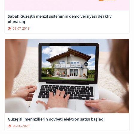
Sabah Güzəştli mənzil sisteminin demo versiyası deaktiv
olunacaq
09-07-2019
Güzəşitli mənnzillərin növbəti elektron satışı başladı
20-06-2023