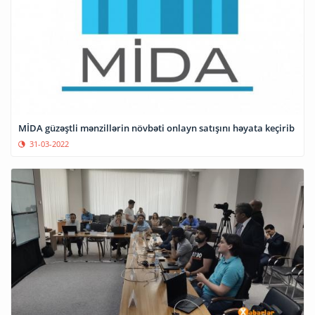
MİDA güzəştli mənzillərin növbəti onlayn satışını həyata keçirib
31-03-2022