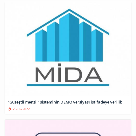
“Güzəştli mənzil” sisteminin DEMO versiyası istifadəyə verilib
25-02-2022