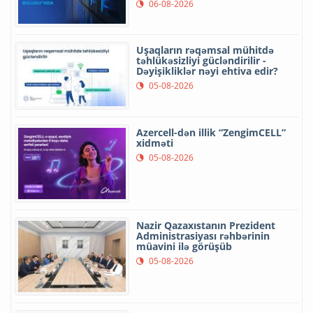
06-08-2026
Uşaqların rəqəmsal mühitdə
təhlükəsizliyi gücləndirilir -
Dəyişikliklər nəyi ehtiva edir?
05-08-2026
Azercell-dən illik “ZengimCELL”
xidməti
05-08-2026
Nazir Qazaxıstanın Prezident
Administrasiyası rəhbərinin
müavini ilə görüşüb
05-08-2026