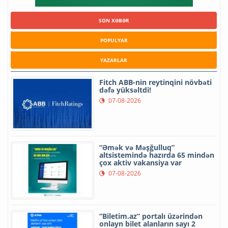
SON XƏBƏR
POPULYAR
YAZARLAR
Fitch ABB-nin reytinqini növbəti
dəfə yüksəltdi!
07-08-2026
“Əmək və Məşğulluq”
altsistemində hazırda 65 mindən
çox aktiv vakansiya var
07-08-2026
“Biletim.az” portalı üzərindən
onlayn bilet alanların sayı 2