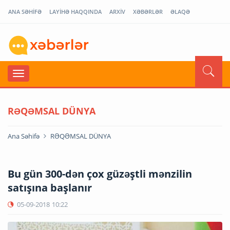
ANA SƏHİFƏ
LAYİHƏ HAQQINDA
ARXİV
XƏBƏRLƏR
ƏLAQƏ
RƏQƏMSAL DÜNYA
Ana Səhifə
RƏQƏMSAL DÜNYA
Bu gün 300-dən çox güzəştli mənzilin
satışına başlanır
05-09-2018
10:22