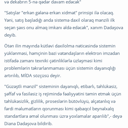
və dekabrın 5-nə qədər davam edəcək"
"Satışlar "erkən gələnə erkən xidmət" prinsipi ilə olacaq.
Yəni, satış başladığı anda sistemə daxil olaraq mənzili ilk
seçən şəxs onu almaq imkanı əldə edəcək", xanım Dadaşova
deyib.
Ötən ilin mayında kütləvi daxilolma nəticəsində sistemin
yüklənməsi, həmçinin bəzi vətəndaşların elektron imzadan
istifadə zamanı texniki çətinliklərlə üzləşməsi kimi
problemlərin təkrarlanmaması üçün sistemin dayanıqlığı
artırılıb, MİDA sözçüsü deyir.
"Güzəştli mənzil" sisteminin dayanıqlı, etibarlı, təhlükəsiz,
şəffaf və fasiləsiz iş rejimində fəaliyyətini təmin etmək üçün
təhlükəsizlik, gizlilik, proseslərin bütövlüyü, əlçatanlıq və
fərdi məlumatların qorunması kimi qabaqcıl beynəlxalq
standartlara əməl olunması üzrə yoxlamalar aparılıb",- deyə
Diana Dadaşova bildirib.