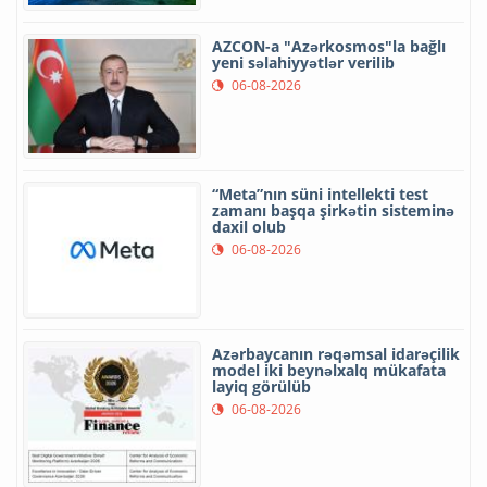
AZCON-a "Azərkosmos"la bağlı
yeni səlahiyyətlər verilib
06-08-2026
“Meta”nın süni intellekti test
zamanı başqa şirkətin sisteminə
daxil olub
06-08-2026
Azərbaycanın rəqəmsal idarəçilik
model iki beynəlxalq mükafata
layiq görülüb
06-08-2026