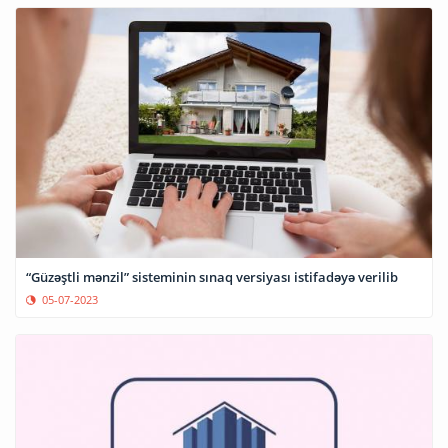
“Güzəştli mənzil” sisteminin sınaq versiyası istifadəyə verilib
05-07-2023