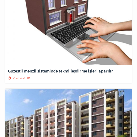
Güzəştli mənzil sistemində təkmilləşdirmə işləri aparılır
26-12-2018