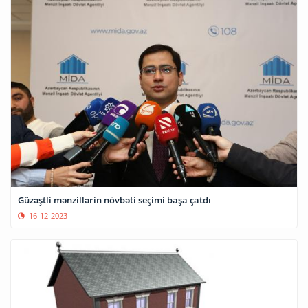
Güzəştli mənzillərin növbəti seçimi başa çatdı
16-12-2023