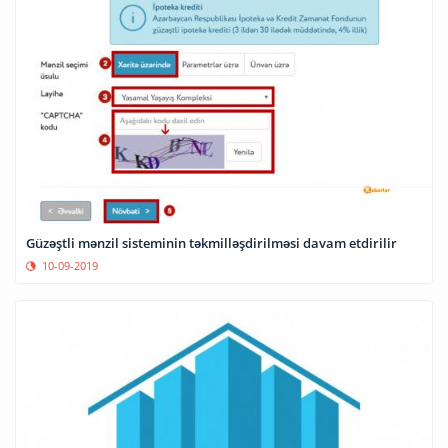
Güzəştli mənzil sisteminin təkmilləşdirilməsi davam etdirilir
10-09-2019