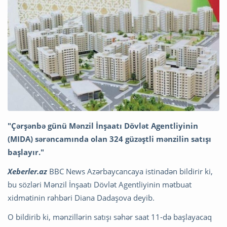
"Çərşənbə günü Mənzil İnşaatı Dövlət Agentliyinin
(MIDA) sərəncamında olan 324 güzəştli mənzilin satışı
başlayır."
Xeberler.az
BBC News Azərbaycancaya istinadən bildirir ki,
bu sözləri Mənzil İnşaatı Dövlət Agentliyinin mətbuat
xidmətinin rəhbəri Diana Dadaşova deyib.
O bildirib ki, mənzillərin satışı səhər saat 11-də başlayacaq