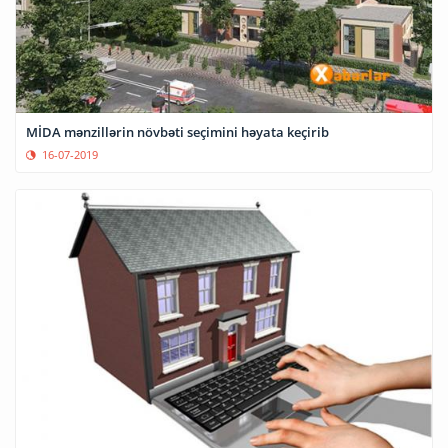
MİDA mənzillərin növbəti seçimini həyata keçirib
16-07-2019