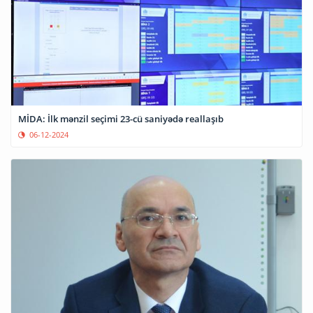
MİDA: İlk mənzil seçimi 23-cü saniyədə reallaşıb
06-12-2024