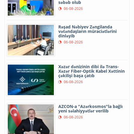
səbəb olub
06-08-2026
Rəşad Nəbiyev Zəngilanda
vətəndaşların müraciətlərini
dinləyib
06-08-2026
Xəzər dənizinin dibi ilə Trans-
Xəzər Fiber-Optik Kabel Xəttinin
çəkilişi başa çatıb
06-08-2026
AZCON-a "Azərkosmos"la bağlı
yeni səlahiyyətlər verilib
06-08-2026