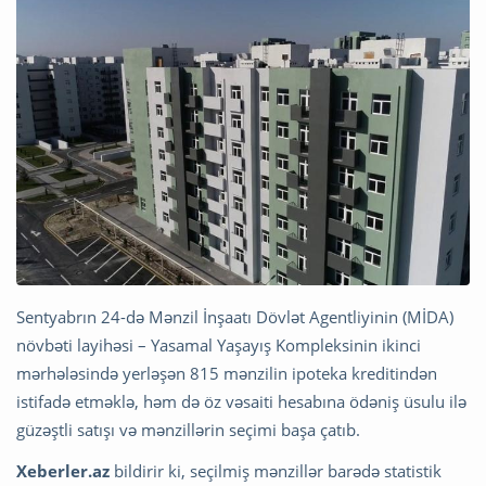
Sentyabrın 24-də Mənzil İnşaatı Dövlət Agentliyinin (MİDA)
növbəti layihəsi – Yasamal Yaşayış Kompleksinin ikinci
mərhələsində yerləşən 815 mənzilin ipoteka kreditindən
istifadə etməklə, həm də öz vəsaiti hesabına ödəniş üsulu ilə
güzəştli satışı və mənzillərin seçimi başa çatıb.
Xeberler.az
bildirir ki, seçilmiş mənzillər barədə statistik