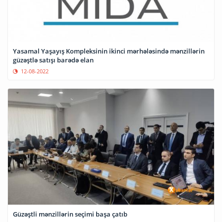
Yasamal Yaşayış Kompleksinin ikinci mərhələsində mənzillərin
güzəştlə satışı barədə elan
12-08-2022
Güzəştli mənzillərin seçimi başa çatıb