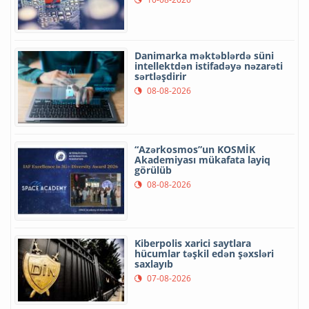
Danimarka məktəblərdə süni
intellektdən istifadəyə nəzarəti
sərtləşdirir
08-08-2026
“Azərkosmos”un KOSMİK
Akademiyası mükafata layiq
görülüb
08-08-2026
Kiberpolis xarici saytlara
hücumlar təşkil edən şəxsləri
saxlayıb
07-08-2026