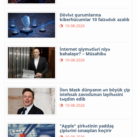
Dövlət qurumlarına
kiberhücumlar 10 faizədək azalıb
10-08-2026
İnternet qiymətləri niyə
bahalaşır? – Müsahibə
10-08-2026
İlon Mask dünyanın ən böyük çip
istehsalı zavodunun layihəsini
təqdim edib
10-08-2026
"Apple" şirkətinin yaddaş
çiplərini sınaqdan keçirir
10-08-2026