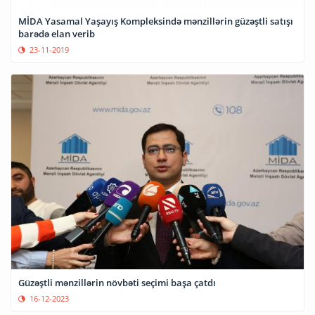
MİDA Yasamal Yaşayış Kompleksində mənzillərin güzəştli satışı
barədə elan verib
23-11-2019
Güzəştli mənzillərin növbəti seçimi başa çatdı
16-12-2023