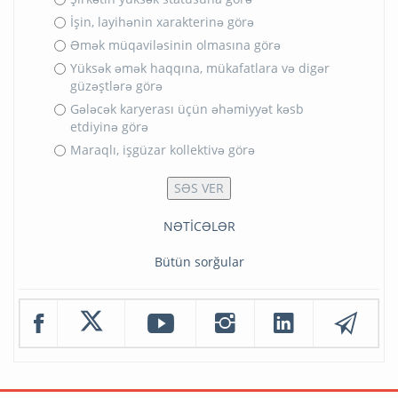
İşin, layihənin xarakterinə görə
Əmək müqaviləsinin olmasına görə
Yüksək əmək haqqına, mükafatlara və digər
güzəştlərə görə
Gələcək karyerası üçün əhəmiyyət kəsb
etdiyinə görə
Maraqlı, işgüzar kollektivə görə
NƏTİCƏLƏR
Bütün sorğular