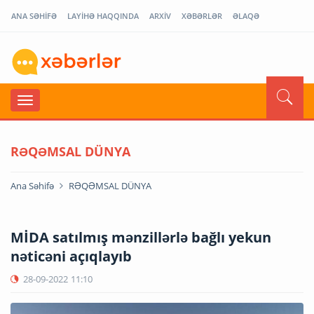
ANA SƏHİFƏ
LAYİHƏ HAQQINDA
ARXİV
XƏBƏRLƏR
ƏLAQƏ
RƏQƏMSAL DÜNYA
Ana Səhifə
RƏQƏMSAL DÜNYA
MİDA satılmış mənzillərlə bağlı yekun
nəticəni açıqlayıb
28-09-2022
11:10