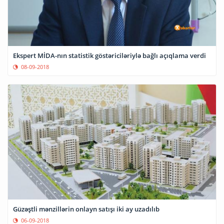
Ekspert MİDA-nın statistik göstəriciləriylə bağlı açıqlama verdi
08-09-2018
Güzəştli mənzillərin onlayn satışı iki ay uzadılıb
06-09-2018