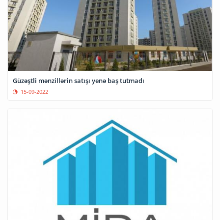
Güzəştli mənzillərin satışı yenə baş tutmadı
15-09-2022