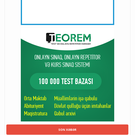
SON XƏBƏR