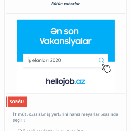
Bütün xəbərlər
SORĞU
İT mütəxəssislər iş yerlərini hansı meyarlar əsasında
seçir ?
Şirkətin yüksək statusuna görə