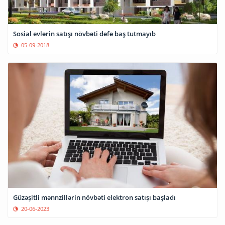
Sosial evlərin satışı növbəti dəfə baş tutmayıb
05-09-2018
Güzəşitli mənnzillərin növbəti elektron satışı başladı
20-06-2023