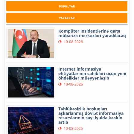
POPULYAR
YAZARLAR
Kompüter insidentlərinə qarşı
mübarizə mərkəzləri yaradılacaq
10-08-2026
İnternet informasiya
ehtiyatlarının sahibləri üçün yeni
öhdəliklər müəyyənləşib
10-08-2026
Təhlükəsizlik boşluqları
aşkarlanmış dövlət informasiya
resurslarının sayı iyulda kəskin
artıb
10-08-2026