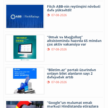
Fitch ABB-nin reytinqini növbəti
dəfə yüksəltdi!
07-08-2026
“Əmək və Məşğulluq”
altsistemində hazırda 65 mindən
çox aktiv vakansiya var
07-08-2026
“Biletim.az” portalı üzərindən
onlayn bilet alanların sayı 2
dəfəyədək artıb
07-08-2026
“Google”un məlumat emalı
mərkəzi Hindistanda etirazlara