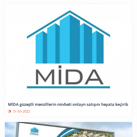
MİDA güzəştli mənzillərin növbəti onlayn satışını həyata keçirib
31-03-2022