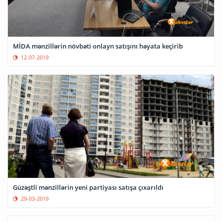
MİDA mənzillərin növbəti onlayn satışını həyata keçirib
12-07-2019
Güzəştli mənzillərin yeni partiyası satışa çıxarıldı
29-03-2019