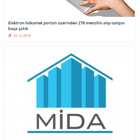
Elektron hökumət portalı üzərindən 278 mənzilin alqı-satqısı
başa çatıb
10-12-2018