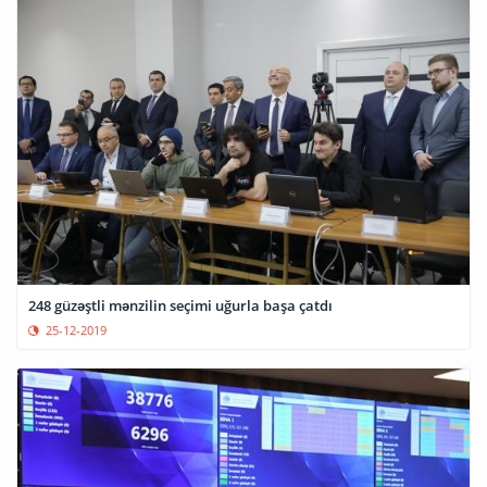
248 güzəştli mənzilin seçimi uğurla başa çatdı
25-12-2019