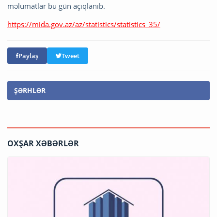
məlumatlar bu gün açıqlanıb.
https://mida.gov.az/az/statistics/statistics_35/
Paylaş
Tweet
ŞƏRHLƏR
OXŞAR XƏBƏRLƏR