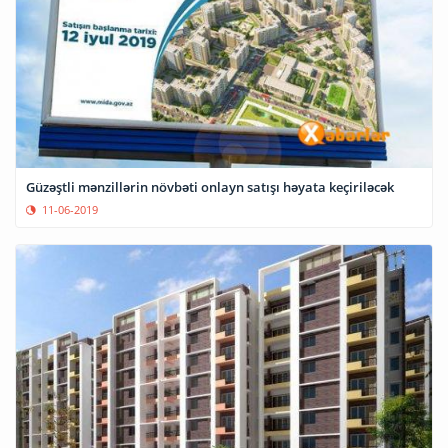
Güzəştli mənzillərin növbəti onlayn satışı həyata keçiriləcək
11-06-2019