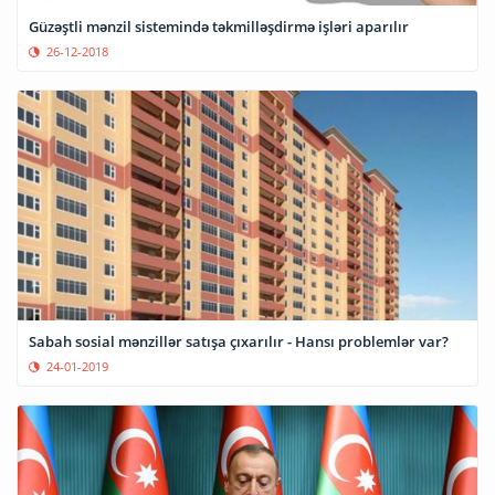
Güzəştli mənzil sistemində təkmilləşdirmə işləri aparılır
26-12-2018
Sabah sosial mənzillər satışa çıxarılır - Hansı problemlər var?
24-01-2019