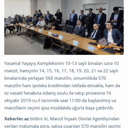
Yasamal Yaşayış Kompleksinin 10-13 saylı binaları üzrə 10
mənzil, həmçinin 14, 15, 16, 17, 18, 19, 20, 21 və 22 saylı
binalarında yerləşən 560 mənzilin, ümumilikdə 570
mənzilin həm ipoteka kreditindən istifadə etməklə, həm də
öz vəsaiti hesabına ödəniş üsulu ilə satışı prosesinə 16
oktyabr 2019-cu il tarixində saat 11:00-da başlanılmış və
mənzillərin seçimi qısa müddətdə uğurla başa çatdırılıb.
Xeberler.az
bildirir ki, Mənzil İnşaatı Dövlət Agentliyindən
verilən məlumata görə, satışa çıxarılan 570 mənzilin seçimi