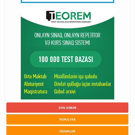
SON XƏBƏR
POPULYAR
YAZARLAR