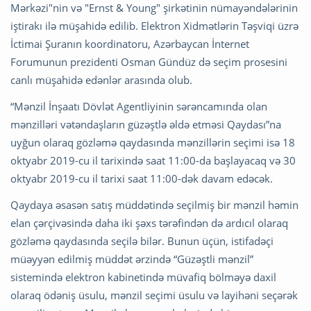
Mərkəzi"nin və "Ernst & Young" şirkətinin nümayəndələrinin
iştirakı ilə müşahidə edilib. Elektron Xidmətlərin Təşviqi üzrə
İctimai Şuranın koordinatoru, Azərbaycan İnternet
Forumunun prezidenti Osman Gündüz də seçim prosesini
canlı müşahidə edənlər arasında olub.
“Mənzil İnşaatı Dövlət Agentliyinin sərəncamında olan
mənzilləri vətəndaşların güzəştlə əldə etməsi Qaydası”na
uyğun olaraq gözləmə qaydasında mənzillərin seçimi isə 18
oktyabr 2019-cu il tarixində saat 11:00-da başlayacaq və 30
oktyabr 2019-cu il tarixi saat 11:00-dək davam edəcək.
Qaydaya əsasən satış müddətində seçilmiş bir mənzil həmin
elan çərçivəsində daha iki şəxs tərəfindən də ardıcıl olaraq
gözləmə qaydasında seçilə bilər. Bunun üçün, istifadəçi
müəyyən edilmiş müddət ərzində “Güzəştli mənzil”
sistemində elektron kabinetində müvafiq bölməyə daxil
olaraq ödəniş üsulu, mənzil seçimi üsulu və layihəni seçərək