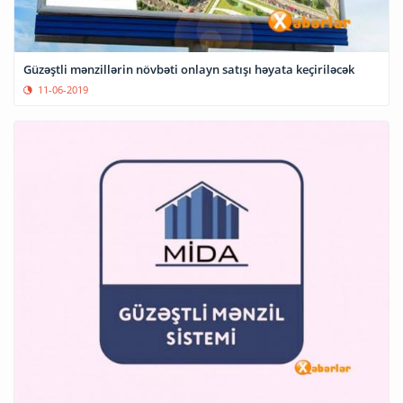
Güzəştli mənzillərin növbəti onlayn satışı həyata keçiriləcək
11-06-2019