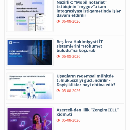
Nazirlik: “Mobil notariat”
tətbiqinin “mygov”a tam
inteqrasiyası istiqamətində işlər
davam etdirilir
06-08-2026
Beş İcra Hakimiyyəti İT
sistemlərini “Hökumət
buludu”na köçürüb
06-08-2026
Uşaqların rəqəmsal mühitdə
təhlükəsizliyi gücləndirilir -
Dəyişikliklər nəyi ehtiva edir?
05-08-2026
Azercell-dən illik “ZengimCELL”
xidməti
05-08-2026