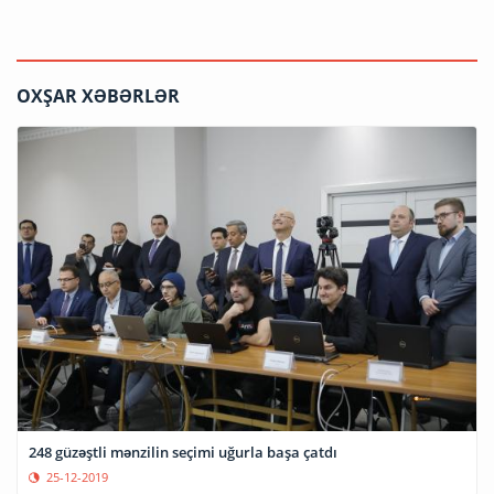
OXŞAR XƏBƏRLƏR
248 güzəştli mənzilin seçimi uğurla başa çatdı
25-12-2019