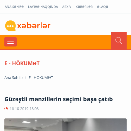
ANA SƏHİFƏ
LAYİHƏ HAQQINDA
ARXİV
XƏBƏRLƏR
ƏLAQƏ
E - HÖKUMƏT
Ana Səhifə
E - HÖKUMƏT
Güzəştli mənzillərin seçimi başa çatıb
16-10-2019
18:08