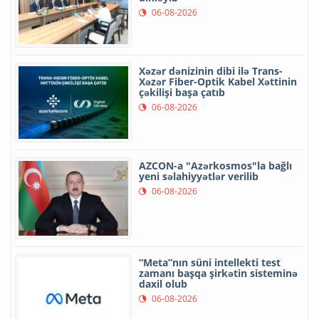
06-08-2026
Xəzər dənizinin dibi ilə Trans-
Xəzər Fiber-Optik Kabel Xəttinin
çəkilişi başa çatıb
06-08-2026
AZCON-a "Azərkosmos"la bağlı
yeni səlahiyyətlər verilib
06-08-2026
“Meta”nın süni intellekti test
zamanı başqa şirkətin sisteminə
daxil olub
06-08-2026