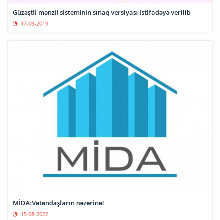
Güzəştli mənzil sisteminin sınaq versiyası istifadəyə verilib
17-09-2019
MİDA:Vətəndaşların nəzərinə!
15-08-2022