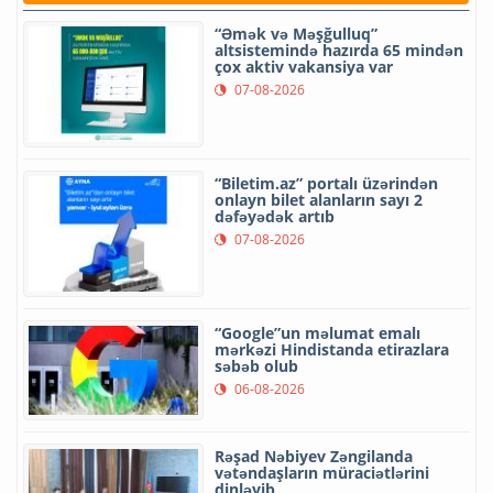
“Əmək və Məşğulluq”
altsistemində hazırda 65 mindən
çox aktiv vakansiya var
07-08-2026
“Biletim.az” portalı üzərindən
onlayn bilet alanların sayı 2
dəfəyədək artıb
07-08-2026
“Google”un məlumat emalı
mərkəzi Hindistanda etirazlara
səbəb olub
06-08-2026
Rəşad Nəbiyev Zəngilanda
vətəndaşların müraciətlərini
dinləyib