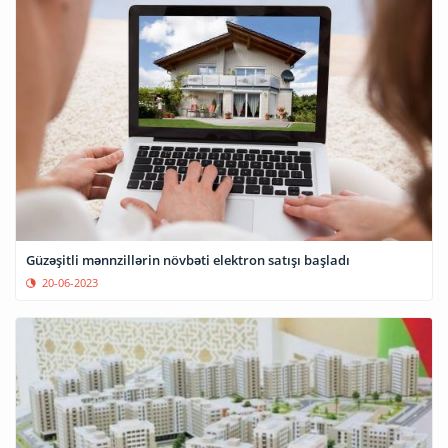
Güzəşitli mənnzillərin növbəti elektron satışı başladı
20-06-2023