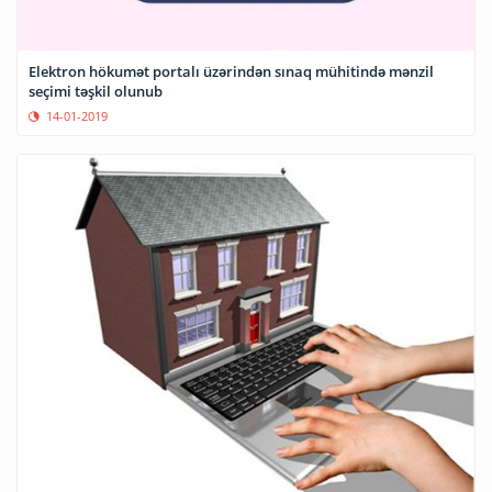
Elektron hökumət portalı üzərindən sınaq mühitində mənzil
seçimi təşkil olunub
14-01-2019