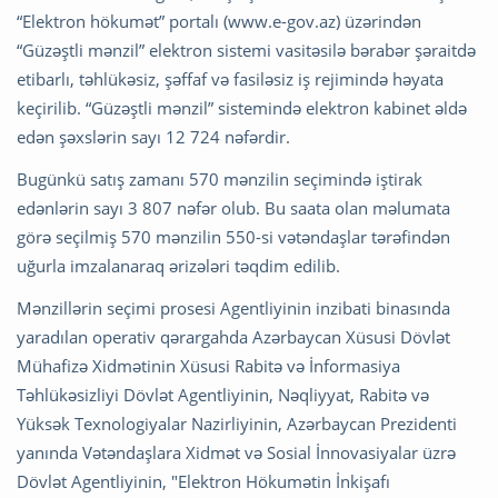
“Elektron hökumət” portalı (www.e-gov.az) üzərindən
“Güzəştli mənzil” elektron sistemi vasitəsilə bərabər şəraitdə
etibarlı, təhlükəsiz, şəffaf və fasiləsiz iş rejimində həyata
keçirilib. “Güzəştli mənzil” sistemində elektron kabinet əldə
edən şəxslərin sayı 12 724 nəfərdir.
Bugünkü satış zamanı 570 mənzilin seçimində iştirak
edənlərin sayı 3 807 nəfər olub. Bu saata olan məlumata
görə seçilmiş 570 mənzilin 550-si vətəndaşlar tərəfindən
uğurla imzalanaraq ərizələri təqdim edilib.
Mənzillərin seçimi prosesi Agentliyinin inzibati binasında
yaradılan operativ qərargahda Azərbaycan Xüsusi Dövlət
Mühafizə Xidmətinin Xüsusi Rabitə və İnformasiya
Təhlükəsizliyi Dövlət Agentliyinin, Nəqliyyat, Rabitə və
Yüksək Texnologiyalar Nazirliyinin, Azərbaycan Prezidenti
yanında Vətəndaşlara Xidmət və Sosial İnnovasiyalar üzrə
Dövlət Agentliyinin, "Elektron Hökumətin İnkişafı