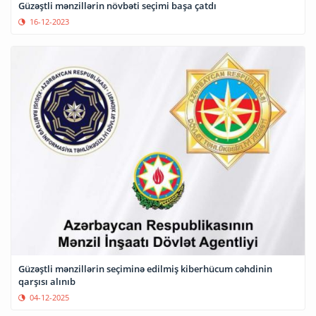
Güzəştli mənzillərin növbəti seçimi başa çatdı
16-12-2023
Güzəştli mənzillərin seçiminə edilmiş kiberhücum cəhdinin
qarşısı alınıb
04-12-2025