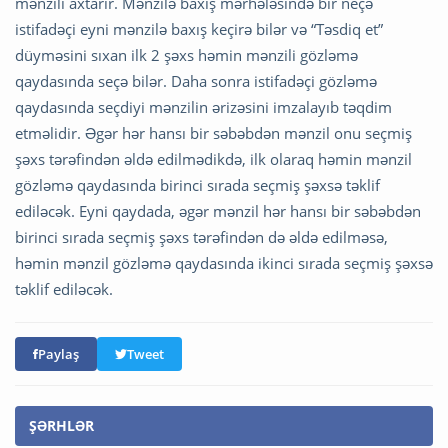
mənzili axtarır. Mənzilə baxış mərhələsində bir neçə
istifadəçi eyni mənzilə baxış keçirə bilər və “Təsdiq et”
düyməsini sıxan ilk 2 şəxs həmin mənzili gözləmə
qaydasında seçə bilər. Daha sonra istifadəçi gözləmə
qaydasında seçdiyi mənzilin ərizəsini imzalayıb təqdim
etməlidir. Əgər hər hansı bir səbəbdən mənzil onu seçmiş
şəxs tərəfindən əldə edilmədikdə, ilk olaraq həmin mənzil
gözləmə qaydasında birinci sırada seçmiş şəxsə təklif
ediləcək. Eyni qaydada, əgər mənzil hər hansı bir səbəbdən
birinci sırada seçmiş şəxs tərəfindən də əldə edilməsə,
həmin mənzil gözləmə qaydasında ikinci sırada seçmiş şəxsə
təklif ediləcək.
Paylaş
Tweet
ŞƏRHLƏR