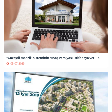
“Güzəştli mənzil” sisteminin sınaq versiyası istifadəyə verilib
05-07-2023